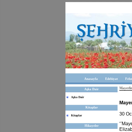
Anasayfa
Edebiyat
Fels
Mayerlin
Aşka Dair
Aşka Dair
Mayer
Kitaplar
30 Oc
Kitaplar
‘’Maye
Hikayeler
Elizab