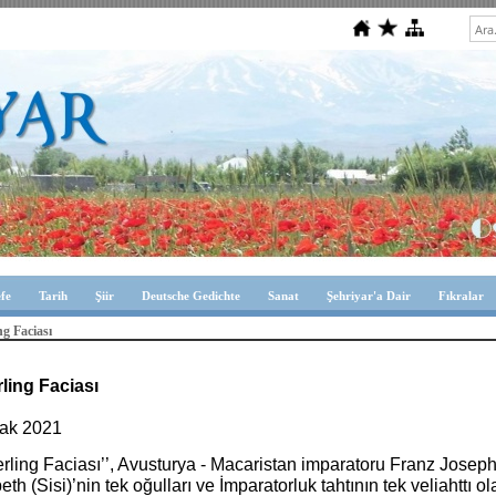
efe
Tarih
Şiir
Deutsche Gedichte
Sanat
Şehriyar'a Dair
Fıkralar
g Faciası
ling Faciası
ak 2021
rling Faciası’’, Avusturya - Macaristan imparatoru Franz Joseph
eth (Sisi)’nin tek oğulları ve İmparatorluk tahtının tek veliahttı 