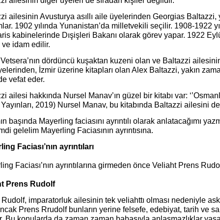
zi ailesinin diğer üyeleri de sıradan kişiler değildir.
zi ailesinin Avusturya asıllı aile üyelerinden Georgias Baltazzi
ar. 1902 yılında Yunanistan’da milletvekili seçilir. 1908-1922 y
is kabinelerinde Dışişleri Bakanı olarak görev yapar. 1922 Eylü
r ve idam edilir.
 Vetsera’nın dördüncü kuşaktan kuzeni olan ve Baltazzi ailesi
yelerinden, İzmir üzerine kitapları olan Alex Baltazzi, yakın za
de vefat eder.
zi ailesi hakkında Nursel Manav’ın güzel bir kitabı var: ‘’Osmanlı
 Yayınları, 2019) Nursel Manav, bu kitabında Baltazzi ailesini det
n başında Mayerling faciasını ayrıntılı olarak anlatacağımı yazmı
mdi gelelim Mayerling Faciasının ayrıntısına.
ing Faciası’nın ayrıntıları
ing Faciası’nın ayrıntılarına girmeden önce Veliaht Prens Rudo
ht Prens Rudolf
Rudolf, imparatorluk ailesinin tek veliahttı olması nedeniyle asker
Ancak Prens Rrudolf bunların yerine felsefe, edebiyat, tarih ve sa
idir. Bu konularda da zaman zaman babasıyla anlaşmazlıklar yaş