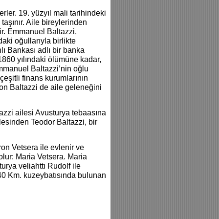
rler. 19. yüzyıl mali tarihindeki
 taşınır. Aile bireylerinden
ir. Emmanuel Baltazzi,
aki oğullarıyla birlikte
lı Bankası adlı bir banka
1860 yılındaki ölümüne kadar,
Emmanuel Baltazzi’nin oğlu
çeşitli finans kurumlarının
n Baltazzi de aile geleneğini
zzi ailesi Avusturya tebaasına
lesinden Teodor Baltazzi, bir
ron Vetsera ile evlenir ve
ı olur: Maria Vetsera. Maria
rya veliahttı Rudolf ile
k 40 Km. kuzeybatısında bulunan