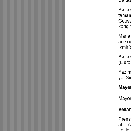
Baltaz
Baltaz
tamaml
Geovar
karışı
Maria
aile ü
İzmir’
Baltaz
(Libra
Yazımı
ya. Şi
Mayerl
Mayerl
Velia
Prens 
alır. 
ilgil