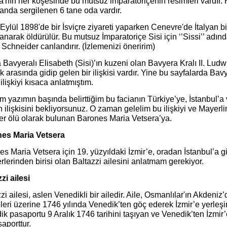
a'nın her köşesinde bu mutsuz imparatoriçenin resimleri vardır.
 anda sergilenen 6 tane oda vardır.
 Eylül 1898'de bir İsviçre ziyareti yaparken Cenevre'de İtalyan bi
anarak öldürülür. Bu mutsuz İmparatoriçe Sisi için ‘’Sissi’’ adında 
chneider canlandırır. (İzlemenizi öneririm)
 Bavyeralı Elisabeth (Sisi)’ın kuzeni olan Bavyera Kralı II. Ludwig
k arasında gidip gelen bir ilişkisi vardır. Yine bu sayfalarda Bav
ilişkiyi kısaca anlatmıştım.
m yazımın başında belirttiğim bu facianın Türkiye’ye, İstanbul’
 ilişkisini bekliyorsunuz. O zaman gelelim bu ilişkiyi ve Mayer
er ölü olarak bulunan Barones Maria Vetsera’ya.
es Maria Vetsera
s Maria Vetsera için 19. yüzyıldaki İzmir’e, oradan İstanbul’a 
lerinden birisi olan Baltazzi ailesini anlatmam gerekiyor.
zi ailesi
zi ailesi, aslen Venedikli bir ailedir. Aile, Osmanlılar'ın Akdeni
eri üzerine 1746 yılında Venedik’ten göç ederek İzmir’e yerleşir. 
k pasaportu 9 Aralık 1746 tarihini taşıyan ve Venedik’ten İzmir
saporttur.