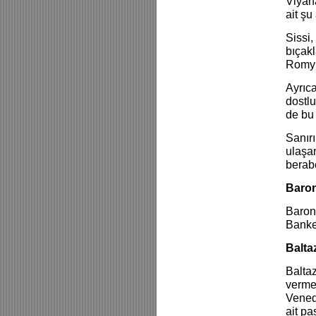
Viyan
ait şu
Sissi,
bıçakl
Romy S
Ayrıca
dostlu
de bu 
Sanırı
ulaşan
berab
Baron
Barone
Banker
Baltaz
Baltaz
vermel
Venedi
ait pa