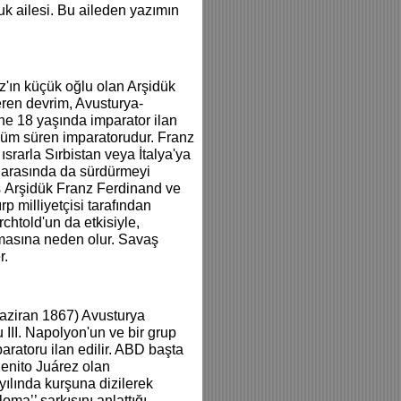
k ailesi. Bu aileden yazımın
z'ın küçük oğlu olan Arşidük
eren devrim, Avusturya-
ine 18 yaşında imparator ilan
üküm süren imparatorudur. Franz
rarla Sırbistan veya İtalya'ya
ı arasında da sürdürmeyi
s Arşidük Franz Ferdinand ve
p milliyetçisi tarafından
chtold'un da etkisiyle,
ıkmasına neden olur. Savaş
r.
aziran 1867) Avusturya
 III. Napolyon'un ve bir grup
aratoru ilan edilir. ABD başta
enito Juárez olan
ılında kurşuna dizilerek
oma’’ şarkısını anlattığı