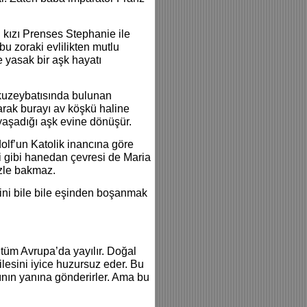
n kızı Prenses Stephanie ile
 bu zoraki evlilikten mutlu
e yasak bir aşk hayatı
 kuzeybatısında bulunan
arak burayı av köşkü haline
yaşadığı aşk evine dönüşür.
olf’un Katolik inancına göre
i gibi hanedan çevresi de Maria
gözle bakmaz.
ğini bile bile eşinden boşanmak
 tüm Avrupa’da yayılır. Doğal
lesini iyice huzursuz eder. Bu
ının yanına gönderirler. Ama bu