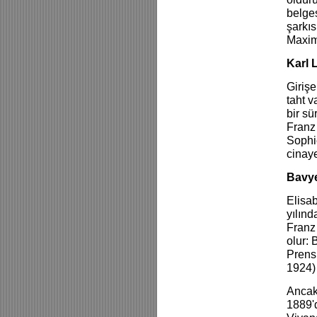
belge
şarkıs
Maximi
Karl 
Girişe
taht 
bir sü
Franz 
Sophi
cinaye
Bavye
Elisab
yılınd
Franz 
olur:
Prens
1924) 
Ancak
1889'd