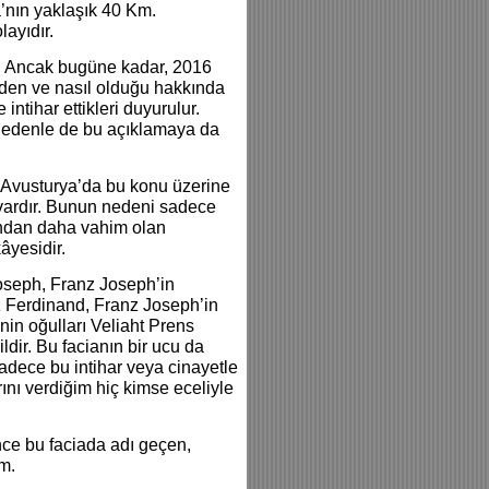
’nın yaklaşık 40 Km.
ayıdır.
ir. Ancak bugüne kadar, 2016
eden ve nasıl olduğu hakkında
intihar ettikleri duyurulur.
 nedenle de bu açıklamaya da
le Avusturya’da bu konu üzerine
 vardır. Bunun nedeni sadece
Bundan daha vahim olan
âyesidir.
Joseph, Franz Joseph’in
z Ferdinand, Franz Joseph’in
’nin oğulları Veliaht Prens
ldir. Bu facianın bir ucu da
adece bu intihar veya cinayetle
ını verdiğim hiç kimse eceliyle
nce bu faciada adı geçen,
um.