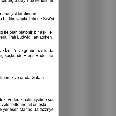
 Hofburg Sarayı'nda kendisine
r anarşist tarafından
bir film yapılır. Filmde Sisi’yi
 ile olan platonik bir aşk ile
yera Kralı Ludwig’i anlatırken
a ve İzmir’e ve günümüze kadar
ling köşkünde Prens Rudolf ile
gitmemiz ve orada Galata
z’deki Vededik hâkimiyetine son
Aile fertlerine ait en eski
’e yerleşen Marino Baltazzi’ye