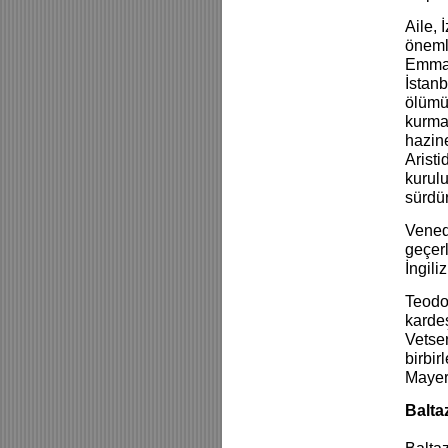
Aile, 
önemli
Emman
İstanb
ölümün
kurma
hazine
Aristi
kurul
sürdür
Vened
geçerl
İngil
Teodor
kardeş
Vetser
birbir
Mayer
Baltaz