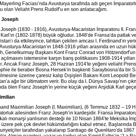
Mayerling Faciası’nda Avusturya tarafında adı geçen İmparatorlu
u olan Veliaht Prens Rudolf’u en son anlatacağım.
z Joseph
Joseph (1830 - 1916), Avusturya-Macaristan İmparatoru II. Fran
 Karl'ın (1802-1878) büyük oğludur. 1848'de Fransa'da patlak v
stan'ı da etkileyince, tahttan çekilen amcası I. Ferdinand'ın yer
. Avusturya-Macaristan'ın 1848-1916 yılları arasında en uzun h
h, Genelkurmay Başkanı Kont Franz Conrad von Hötzendorf'un ıs
açılmasını istemesine karşın barış politikasını 1908-1914 yıllar
ır. Ancak Franz Joseph, 28 Haziran 1914'te yeğeni veliaht Pren
phie ile beraber Bosna Hersek'in başkenti Saraybosna'da bir Sır
lmesine üzerine çaresiz kalıp Dışişleri Bakanı Kont Leopold Ber
tan'a ağır bir ültimatom verir. Bu olay da I. Dünya Savaşı'nın ç
nda ölen Franz Joseph'in yerine küçük yeğeni Arşidük Karl geçe
imilian
nand Maximilian Joseph (I. Maximilian), (6 Temmuz 1832 – 19 H
torluk ailesinden Franz Joseph’in kardeşidir. Fransa İmparatoru
alı monarşi yanlısının desteği ile 10 Nisan 1864'te Meksika İmp
 üzere pek çok devlet hükümdarlığını kabul etmez. Başlarında B
riyetçiler tarafından yakalanıp Santiago de Querétaro'da 1867 y
lür. Alman gazeteci, yazar ve tarihçi olan Sigrid Faltin’in ‘’La Pal