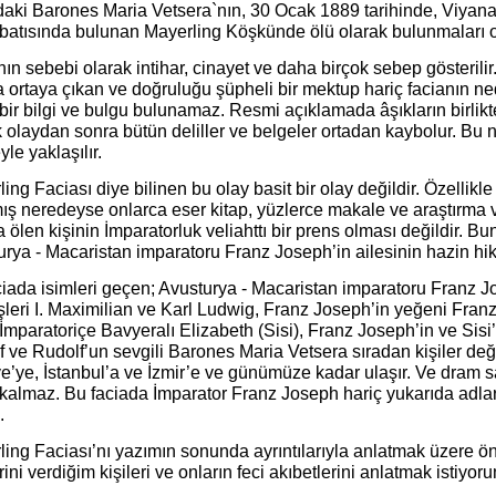
daki Barones Maria Vetsera`nın, 30 Ocak 1889 tarihinde, Viyana
batısında bulunan Mayerling Köşkünde ölü olarak bulunmaları ol
ın sebebi olarak intihar, cinayet ve daha birçok sebep gösteril
a ortaya çıkan ve doğruluğu şüpheli bir mektup hariç facianın n
bir bilgi ve bulgu bulunamaz. Resmi açıklamada âşıkların birlikte 
 olaydan sonra bütün deliller ve belgeler ortadan kaybolur. Bu
le yaklaşılır.
ing Faciası diye bilinen bu olay basit bir olay değildir. Özellik
mış neredeyse onlarca eser kitap, yüzlerce makale ve araştırma
 ölen kişinin İmparatorluk veliahttı bir prens olması değildir. 
rya - Macaristan imparatoru Franz Joseph’in ailesinin hazin hik
ciada isimleri geçen; Avusturya - Macaristan imparatoru Franz 
şleri I. Maximilian ve Karl Ludwig, Franz Joseph’in yeğeni Fran
 İmparatoriçe Bavyeralı Elizabeth (Sisi), Franz Joseph’in ve Sisi
 ve Rudolf’un sevgili Barones Maria Vetsera sıradan kişiler deği
e’ye, İstanbul’a ve İzmir’e ve günümüze kadar ulaşır. Ve dram s
ı kalmaz. Bu faciada İmparator Franz Joseph hariç yukarıda adlar
.
ing Faciası’nı yazımın sonunda ayrıntılarıyla anlatmak üzere ö
rini verdiğim kişileri ve onların feci akıbetlerini anlatmak istiyor