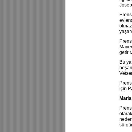
Joseph
Prens 
evlend
olmaz.
yaşam
Prens
Mayer
getir
Bu yas
boşan
Vetser
Prens 
için 
Maria
Prens 
olarak
nedenl
sürgü