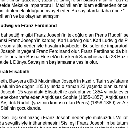
selde Meksika İmparatoru I. Maximilian’ın idam edilmeden önce
ını dinlemek olduğunu rivayet eder. Bu sayfalarda daha önce ‘’L
lian’ı ve bu olayı anlatmıştım.
Ludwig ve Franz Ferdinand
 bahsettiğim gibi Franz Joseph’in tek oğlu olan Prens Rudolf, se
varisi Franz Joseph'in kardeşi Karl Ludwig olur. Karl Ludwig de
re sonra tifo nedeniyle hayatını kaybeder. Bu sefer de imparatorl
Joseph’in yeğeni Franz Ferdinand olur. Franz Ferdinand da bir Sı
e ile beraber Bosna Hersek'in başkenti Saraybosna'da 28 Hazira
t de I. Dünya Savaşının başlamasına vesile olur.
ralı Elisabeth
eth, Bavyera dükü Maximilian Joseph'in kızıdır. Tarih sayfalarınd
a Münih'de doğar. 1853 yılında o zaman 23 yaşında olan kuzeni F
Joseph, 15 yaşındaki Elisabeth'e âşık olur ve 1854 yılında evlen
 Bebekken vefat eden Arşidüşes Sophie (1855-1857), Arşidüşes G
 Arşidük Rudolf (yazımın konusu olan Prens) (1858-1889) ve Ar
Sisi’nin çocuklarıdır.
 Sisi, eşi sert mizaçlı Franz Joseph nedeniyle mutsuzdur. Velia
a sevgilisiyle intihar etmesini Sisi eşi Franz Joseph'in bu tu