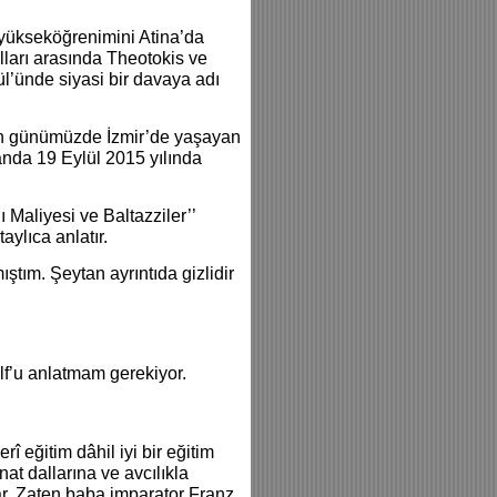
, yükseköğrenimini Atina’da
ılları arasında Theotokis ve
l’ünde siyasi bir davaya adı
nin günümüzde İzmir’de yaşayan
manda 19 Eylül 2015 yılında
 Maliyesi ve Baltazziler’’
aylıca anlatır.
ştım. Şeytan ayrıntıda gizlidir
lf’u anlatmam gerekiyor.
î eğitim dâhil iyi bir eğitim
nat dallarına ve avcılıkla
ar. Zaten baba imparator Franz