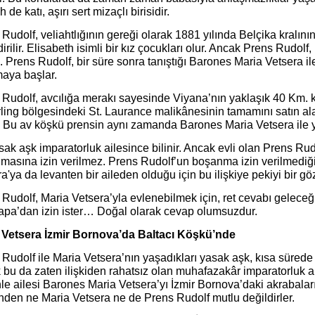
 de katı, aşırı sert mizaçlı birisidir.
Rudolf, veliahtlığının gereği olarak 1881 yılında Belçika kralını
irilir. Elisabeth isimli bir kız çocukları olur. Ancak Prens Rudolf,
 Prens Rudolf, bir süre sonra tanıştığı Barones Maria Vetsera il
aya başlar.
 Rudolf, avcılığa merakı sayesinde Viyana’nın yaklaşık 40 Km.
ling bölgesindeki St. Laurance malikânesinin tamamını satın al
ir. Bu av köşkü prensin aynı zamanda Barones Maria Vetsera ile 
ak aşk imparatorluk ailesince bilinir. Ancak evli olan Prens Rud
masına izin verilmez. Prens Rudolf’un boşanma izin verilmediğ
a'ya da levanten bir aileden olduğu için bu ilişkiye pekiyi bir 
Rudolf, Maria Vetsera’yla evlenebilmek için, ret cevabı gelece
Papa’dan izin ister… Doğal olarak cevap olumsuzdur.
 Vetsera İzmir Bornova’da Baltacı Köşkü’nde
Rudolf ile Maria Vetsera’nın yaşadıkları yasak aşk, kısa sürede
 bu da zaten ilişkiden rahatsız olan muhafazakâr imparatorluk ai
e ailesi Barones Maria Vetsera’yı İzmir Bornova’daki akrabalar
nden ne Maria Vetsera ne de Prens Rudolf mutlu değildirler.