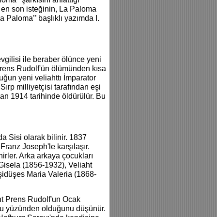
 en son isteğinin, La Paloma
a Paloma’’ başlıklı yazımda I.
vgilisi ile beraber ölünce yeni
 Prens Rudolf'ün ölümünden kısa
uğun yeni veliahttı İmparator
rp milliyetçisi tarafından eşi
n 1914 tarihinde öldürülür. Bu
a Sisi olarak bilinir. 1837
ranz Joseph'le karşılaşır.
irler. Arka arkaya çocukları
isela (1856-1932), Veliaht
şidüşes Maria Valeria (1868-
ht Prens Rudolf'un Ocak
tumu yüzünden olduğunu düşünür.