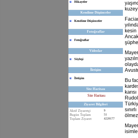
Hikayeler
yaşın
kuzey
Kendime Düşünceler
Facian
Kendime Düşünceler
yılınd
kesin 
Fotoğraflar
Ancak
Fotoğraflar
şüphey
Videolar
Mayerl
yazıl
Söyleşi
olayda
Avustu
İletişim
İletişim
Bu fa
karde
Site Haritası
karısı
Site Haritası
Rudolf
Türkiy
Ziyaret Bilgileri
sınırl
Aktif Ziyaretçi
9
Bugün Toplam
51
ölmez
Toplam Ziyaret
4220177
Mayerl
isimle