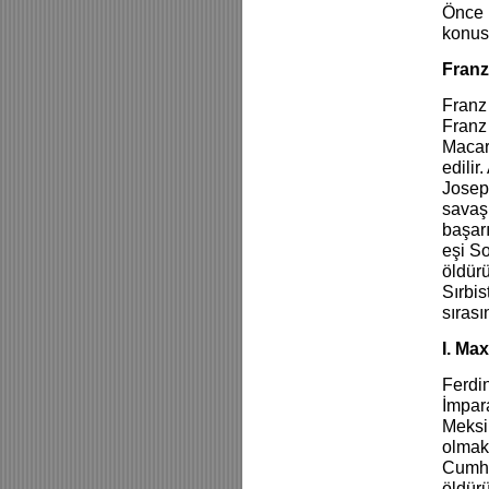
Önce 
konus
Fran
Franz 
Franz
Macari
edilir
Josep
savaş 
başar
eşi So
öldürü
Sırbis
sırası
I. Max
Ferdi
İmpara
Meksik
olmak
Cumhu
öldürü