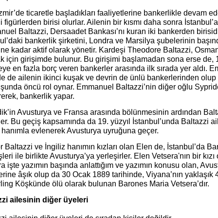
İzmir’de ticaretle başladıkları faaliyetlerine bankerlikle devam ede
 figürlerden birisi olurlar. Ailenin bir kısmı daha sonra İstanbul’a
uel Baltazzi, Dersaadet Bankası’nı kuran iki bankerden birisid
ul’daki bankerlik şirketini, Londra ve Marsilya şubelerinin başınd
e kadar aktif olarak yönetir. Kardeşi Theodore Baltazzi, Osman
k için girişimde bulunur. Bu girişimi başlamadan sona erse de, 
ye en fazla borç veren bankerler arasında ilk sırada yer aldı. 
de de ailenin ikinci kuşak ve devrin de ünlü bankerlerinden olup 
uşunda öncü rol oynar. Emmanuel Baltazzi’nin diğer oğlu Syprido
erek, bankerlik yapar.
ik’in Avusturya ve Fransa arasında bölünmesinin ardından Balta
er. Bu geçiş kapsamında da 19. yüzyıl İstanbul’unda Baltazzi ai
iz hanımla evlenerek Avusturya uyruğuna geçer.
 Baltazzi ve İngiliz hanımın kızları olan Elen de, İstanbul’da Ba
leri ile birlikte Avusturya’ya yerleşirler. Elen Vetsera'nın bir kız
a işte yazımın başında anlattığım ve yazımın konusu olan, Avustu
lerine âşık olup da 30 Ocak 1889 tarihinde, Viyana’nın yaklaşı
ling Köşkünde ölü olarak bulunan Barones Maria Vetsera’dır.
zi ailesinin diğer üyeleri