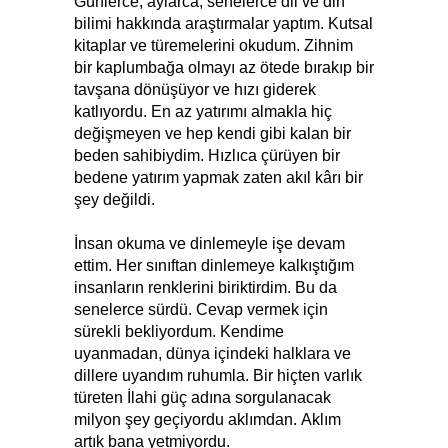
Günlerce, aylarca, senelerce dil ve din
bilimi hakkında araştırmalar yaptım. Kutsal
kitaplar ve türemelerini okudum. Zihnim
bir kaplumbağa olmayı az ötede bırakıp bir
tavşana dönüşüyor ve hızı giderek
katlıyordu. En az yatırımı almakla hiç
değişmeyen ve hep kendi gibi kalan bir
beden sahibiydim. Hızlıca çürüyen bir
bedene yatırım yapmak zaten akıl kârı bir
şey değildi.
İnsan okuma ve dinlemeyle işe devam
ettim. Her sınıftan dinlemeye kalkıştığım
insanların renklerini biriktirdim. Bu da
senelerce sürdü. Cevap vermek için
sürekli bekliyordum. Kendime
uyanmadan, dünya içindeki halklara ve
dillere uyandım ruhumla. Bir hiçten varlık
türeten İlahi güç adına sorgulanacak
milyon şey geçiyordu aklımdan. Aklım
artık bana yetmiyordu.