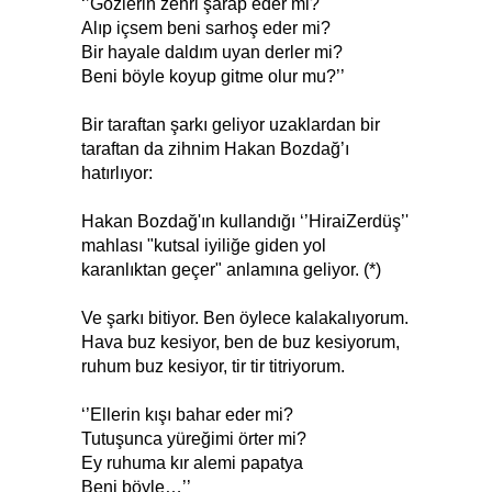
‘’Gözlerin zehri şarap eder mi?
Alıp içsem beni sarhoş eder mi?
Bir hayale daldım uyan derler mi?
Beni böyle koyup gitme olur mu?’’
Bir taraftan şarkı geliyor uzaklardan bir
taraftan da zihnim Hakan Bozdağ’ı
hatırlıyor:
Hakan Bozdağ'ın kullandığı ‘’HiraiZerdüş’'
mahlası "kutsal iyiliğe giden yol
karanlıktan geçer" anlamına geliyor. (*)
Ve şarkı bitiyor. Ben öylece kalakalıyorum.
Hava buz kesiyor, ben de buz kesiyorum,
ruhum buz kesiyor, tir tir titriyorum.
‘’Ellerin kışı bahar eder mi?
Tutuşunca yüreğimi örter mi?
Ey ruhuma kır alemi papatya
Beni böyle…’’