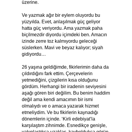
üzerine.
Ve yazmak ağır bir eylem oluyordu bu
yüzyılda. Evet, anlaşılmak güç geliyor
hatta güç veriyordu. Ama yazmak paha
biçilmezdir diyordu içimdeki ben. Amacın
izinde zerre toz kalmıyordu geleceği
süslerken. Mavi ve beyaz kalıyor; siyah
gidiyordu…
26 yaşına geldiğimde, fikirlerimin daha da
çıldırdığını fark ettim. Çerçevelerin
yetmediğini, çizgilerin kısa olduğunu
gördüm. Herhangi bir iradenin seviyesini
aşağı gören biri değilim. Bu benim haddim
değil ama kendi amacımın bir ismi
olmalıydı ve o amaca yazarak hizmet
etmeliydim. Ve bu fikirlerin kaynadığı
dönemlerin içinde. ‘Kirli edebiyat’la
karşılaştım zihnimde. Esnedikçe genişle,
yakınlaştıkça uzaklaş, kayboldukça görün