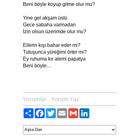
Beni böyle koyup gitme olur mu?
Yine gel akşam üstü
Gece sabaha varmadan
İzin olsun üzerimde olur mu?
Ellerin kışı bahar eder mi?
Tutuşunca yüreğimi örter mi?
Ey ruhuma kır alemi papatya
Beni böyle…
Yorumlar
-
Yorum Yaz
Paylaş
Facebook
Twitter
Email
Gmail
LinkedIn