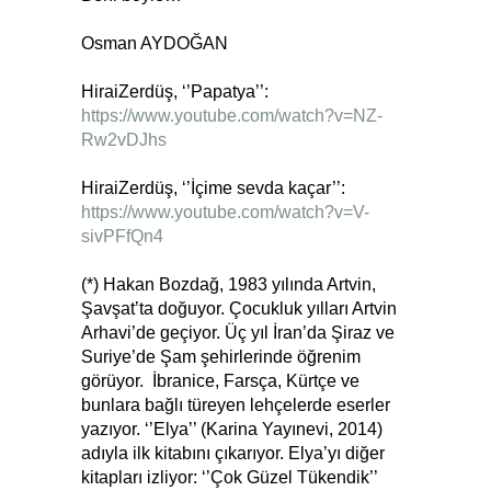
Osman AYDOĞAN
HiraiZerdüş, ‘’Papatya’’:
https://www.youtube.com/watch?v=NZ-
Rw2vDJhs
HiraiZerdüş, ‘’İçime sevda kaçar’’:
https://www.youtube.com/watch?v=V-
sivPFfQn4
(*) Hakan Bozdağ, 1983 yılında Artvin,
Şavşat’ta doğuyor. Çocukluk yılları Artvin
Arhavi’de geçiyor. Üç yıl İran’da Şiraz ve
Suriye’de Şam şehirlerinde öğrenim
görüyor. İbranice, Farsça, Kürtçe ve
bunlara bağlı türeyen lehçelerde eserler
yazıyor. ‘’Elya’’ (Karina Yayınevi, 2014)
adıyla ilk kitabını çıkarıyor. Elya’yı diğer
kitapları izliyor: ‘’Çok Güzel Tükendik’’