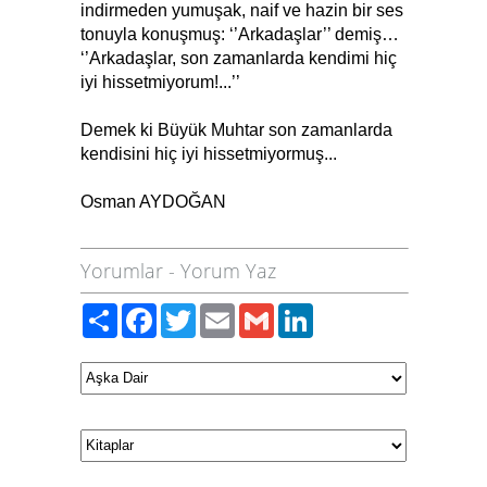
indirmeden yumuşak, naif ve hazin bir ses
tonuyla konuşmuş: ‘’Arkadaşlar’’ demiş…
‘’Arkadaşlar, son zamanlarda kendimi hiç
iyi hissetmiyorum!...’’
Demek ki Büyük Muhtar son zamanlarda
kendisini hiç iyi hissetmiyormuş...
Osman AYDOĞAN
Yorumlar
-
Yorum Yaz
Paylaş
Facebook
Twitter
Email
Gmail
LinkedIn