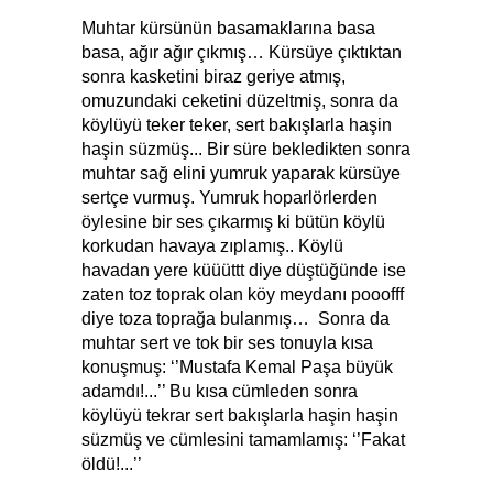
Muhtar kürsünün basamaklarına basa
basa, ağır ağır çıkmış… Kürsüye çıktıktan
sonra kasketini biraz geriye atmış,
omuzundaki ceketini düzeltmiş, sonra da
köylüyü teker teker, sert bakışlarla haşin
haşin süzmüş... Bir süre bekledikten sonra
muhtar sağ elini yumruk yaparak kürsüye
sertçe vurmuş. Yumruk hoparlörlerden
öylesine bir ses çıkarmış ki bütün köylü
korkudan havaya zıplamış.. Köylü
havadan yere küüüttt diye düştüğünde ise
zaten toz toprak olan köy meydanı pooofff
diye toza toprağa bulanmış… Sonra da
muhtar sert ve tok bir ses tonuyla kısa
konuşmuş: ‘’Mustafa Kemal Paşa büyük
adamdı!...’’ Bu kısa cümleden sonra
köylüyü tekrar sert bakışlarla haşin haşin
süzmüş ve cümlesini tamamlamış: ‘’Fakat
öldü!...’’