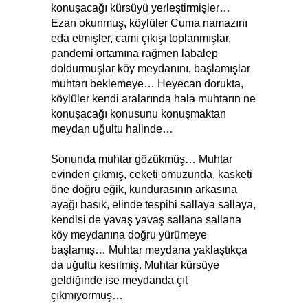
konuşacağı kürsüyü yerleştirmişler…
Ezan okunmuş, köylüler Cuma namazını
eda etmişler, cami çıkışı toplanmışlar,
pandemi ortamına rağmen labalep
doldurmuşlar köy meydanını, başlamışlar
muhtarı beklemeye… Heyecan dorukta,
köylüler kendi aralarında hala muhtarın ne
konuşacağı konusunu konuşmaktan
meydan uğultu halinde…
Sonunda muhtar gözükmüş… Muhtar
evinden çıkmış, ceketi omuzunda, kasketi
öne doğru eğik, kundurasının arkasına
ayağı basık, elinde tespihi sallaya sallaya,
kendisi de yavaş yavaş sallana sallana
köy meydanına doğru yürümeye
başlamış… Muhtar meydana yaklaştıkça
da uğultu kesilmiş. Muhtar kürsüye
geldiğinde ise meydanda çıt
çıkmıyormuş…