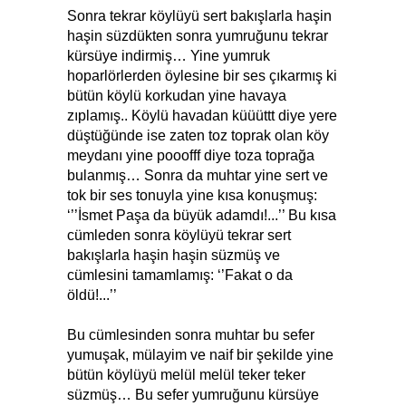
Sonra tekrar köylüyü sert bakışlarla haşin
haşin süzdükten sonra yumruğunu tekrar
kürsüye indirmiş… Yine yumruk
hoparlörlerden öylesine bir ses çıkarmış ki
bütün köylü korkudan yine havaya
zıplamış.. Köylü havadan küüüttt diye yere
düştüğünde ise zaten toz toprak olan köy
meydanı yine pooofff diye toza toprağa
bulanmış… Sonra da muhtar yine sert ve
tok bir ses tonuyla yine kısa konuşmuş:
‘’’İsmet Paşa da büyük adamdı!...’’ Bu kısa
cümleden sonra köylüyü tekrar sert
bakışlarla haşin haşin süzmüş ve
cümlesini tamamlamış: ‘’Fakat o da
öldü!...’’
Bu cümlesinden sonra muhtar bu sefer
yumuşak, mülayim ve naif bir şekilde yine
bütün köylüyü melül melül teker teker
süzmüş… Bu sefer yumruğunu kürsüye