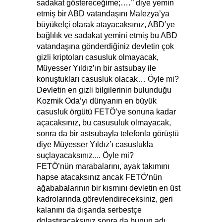
sadakat göstereceğime;….’’ diye yemin
etmiş bir ABD vatandaşını Malezya’ya
büyükelçi olarak atayacaksınız, ABD’ye
bağlılık ve sadakat yemini etmiş bu ABD
vatandaşına gönderdiğiniz devletin çok
gizli kriptoları casusluk olmayacak,
Müyesser Yıldız’ın bir astsubay ile
konuştukları casusluk olacak… Öyle mi?
Devletin en gizli bilgilerinin bulunduğu
Kozmik Oda’yı dünyanın en büyük
casusluk örgütü FETÖ’ye sonuna kadar
açacaksınız, bu casusuluk olmayacak,
sonra da bir astsubayla telefonla görüştü
diye Müyesser Yıldız’ı casuslukla
suçlayacaksınız.... Öyle mi?
FETÖ’nün marabalarını, ayak takımını
hapse atacaksınız ancak FETÖ’nün
ağababalarının bir kısmını devletin en üst
kadrolarında görevlendireceksiniz, geri
kalanını da dışarıda serbestçe
dolaştıracaksınız sonra da bunun adı