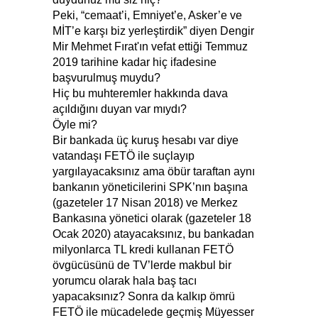
Peki, “cemaat’i, Emniyet’e, Asker’e ve
MİT’e karşı biz yerleştirdik” diyen Dengir
Mir Mehmet Fırat'ın vefat ettiği Temmuz
2019 tarihine kadar hiç ifadesine
başvurulmuş muydu?
Hiç bu muhteremler hakkında dava
açıldığını duyan var mıydı?
Öyle mi?
Bir bankada üç kuruş hesabı var diye
vatandaşı FETÖ ile suçlayıp
yargılayacaksınız ama öbür taraftan aynı
bankanın yöneticilerini SPK’nın başına
(gazeteler 17 Nisan 2018) ve Merkez
Bankasına yönetici olarak (gazeteler 18
Ocak 2020) atayacaksınız, bu bankadan
milyonlarca TL kredi kullanan FETÖ
övgücüsünü de TV’lerde makbul bir
yorumcu olarak hala baş tacı
yapacaksınız? Sonra da kalkıp ömrü
FETÖ ile mücadelede geçmiş Müyesser