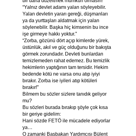
bir daha düzeltmek mümkün olmasın!”
“Yalnız devlet adamı yalan söyleyebilir.
Yalan devletin yararı gereği, düşmanları
ya da yurttaşları aldatmak için yalan
söylenebilir. Başka hiç kimsenin bu ince
işe girmeye hakkı yoktur.”
“Zorba, gözünü dört açıp kimlerde yürek,
üstünlük, akıl ve güç olduğunu bir bakışta
görmek zorundadır. Devleti bunlardan
temizlemeden rahat edemez. Bu temizlik
hekimlerin yaptığının tam tersidir. Hekim
bedende kötü ne varsa onu atıp iyiyi
bırakır. Zorba ise iyileri atıp kötüleri
bırakır!”
Bilmem bu sözler sizlere tanıdık geliyor
mu?
Bu sözleri burada bırakıp şöyle çok kısa
bir geriye gidelim:
Hani sözde FETÖ ile mücadele ediyorlar
ya…
O zamanki Başbakan Yardımcısı Bülent