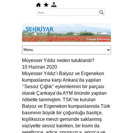
Müyesser Yıldız neden tutuklandı?
10 Haziran 2020
Müyesser Yıldız’ı Balyoz ve Ergenekon
kumpaslarına karşı Ankara’da yapılan
‘’Sessiz Çığlık’’ eylemlerinin bir parçası
olarak Çankaya’da AYM önünde yapılan
nöbette tanımıştım. TSK’ne kurulan
Balyoz ve Ergenekon kumpaslarında Türk
basınının büyük bir çoğunluğu basitçe,
kişiliksizce mevzi gerisinde saklanmış
vaziyette sessiz kalırken, bir kısmı da
şerefsizce, adice, onursuzca, arsızca ve