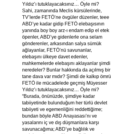
Yıldız’ı tutuklayacaksınız… Öyle mi?
Sahi, zamanında Meclis kürsülerinde,
TV’lerde FETÖ’ne övgüler düzenler, teee
ABD’ye kadar gidip FETÖ elebaşısının
yanında boy boy arz-ı endam edip el etek
öpenler, ABD’ye gidenlerle ona selam
gönderenler, arkasından salya sümük
ağlayanlar, FETÖ’nü savunanlar,
elebaşını ülkeye davet edenler,
mahkemelerde elebaşını aklayanlar şimdi
neredeler? Bunlar hakkında da açılmış bir
tane dava var mıdır? Şimdi de kalkıp ömrü
FETÖ ile mücadelede geçmiş Müyesser
Yıldız’ı tutuklayacaksınız… Öyle mi?
“Burada, önünüzde, şimdiye kadar
tabiiyetinde bulunduğum her türlü devlet
tabiiyeti ve egemenliğini reddettiğime;
bundan böyle ABD Anayasası’nı ve
yasalarını iç ve dış düşmanlara karşı
savunacağıma; ABD’ye bağlılık ve