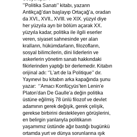
’’Politika Sanatı’’ kitabı, yazarın
Antikçağ’dan başlayıp Ortaçağ’a, oradan
da XVI., XVII., XVIII. ve XIX. yüzyıl diye
her yüzyıla ayrı bir bölüm açarak XX.
yüzyıla kadar, politika ile ilgili eserler
veren, siyaset sahnesinde yer alan
kralların, hükümdarların, filozofların,
sosyal bilimcilerin, dini liderlerin ve
askerlerin yönetim sanatı hakkındaki
fikirlerinden yaptığı bir derlemedir. Kitabın
orijinal adı: ‘’L'art de la Politique’’ dır.
Yayınevi bu kitabın arka kapağında şunu
yazar: ‘’Amacı Konfüçyüs’ten Lenin'e
Platon'dan De Gaulle'a değin politika
üstüne eğilmiş 78 ünlü filozof ve devlet
adamının gerek değişik, gerek çelişik,
gerekse birbirini destekleyen görüşlerini,
en belirgin yanlarıyla politikanın
yaşamımız üstünde ağır bastığı bugünkü
ortamda yurt ve dünya sorunlarına ışık