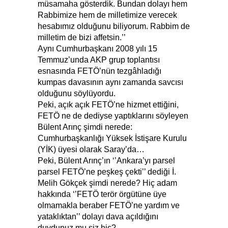
müsamaha gösterdik. Bundan dolayı hem
Rabbimize hem de milletimize verecek
hesabımız olduğunu biliyorum. Rabbim de
milletim de bizi affetsin.’’
Aynı Cumhurbaşkanı 2008 yılı 15
Temmuz’unda AKP grup toplantısı
esnasında FETÖ’nün tezgâhladığı
kumpas davasının aynı zamanda savcısı
olduğunu söylüyordu.
Peki, açık açık FETÖ’ne hizmet ettiğini,
FETÖ ne de dediyse yaptıklarını söyleyen
Bülent Arınç şimdi nerede:
Cumhurbaşkanlığı Yüksek İstişare Kurulu
(YİK) üyesi olarak Saray’da…
Peki, Bülent Arınç’ın ‘’Ankara’yı parsel
parsel FETÖ’ne peşkeş çekti’’ dediği İ.
Melih Gökçek şimdi nerede? Hiç adam
hakkında ‘’FETÖ terör örgütüne üye
olmamakla beraber FETÖ’ne yardım ve
yataklıktan’’ dolayı dava açıldığını
duydunuz mu siz hiç?