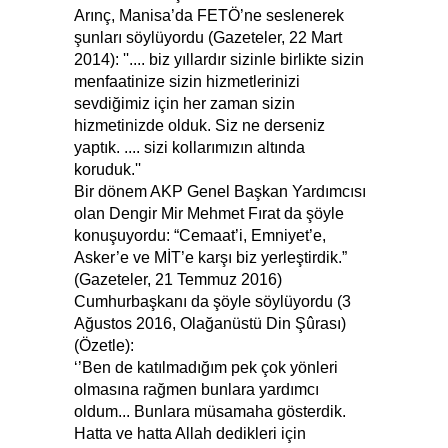
Arınç, Manisa’da FETÖ’ne seslenerek
şunları söylüyordu (Gazeteler, 22 Mart
2014): ''.... biz yıllardır sizinle birlikte sizin
menfaatinize sizin hizmetlerinizi
sevdiğimiz için her zaman sizin
hizmetinizde olduk. Siz ne derseniz
yaptık. .... sizi kollarımızın altında
koruduk.''
Bir dönem AKP Genel Başkan Yardımcısı
olan Dengir Mir Mehmet Fırat da şöyle
konuşuyordu: “Cemaat’i, Emniyet’e,
Asker’e ve MİT’e karşı biz yerleştirdik.”
(Gazeteler, 21 Temmuz 2016)
Cumhurbaşkanı da şöyle söylüyordu (3
Ağustos 2016, Olağanüstü Din Şûrası)
(Özetle):
‘’Ben de katılmadığım pek çok yönleri
olmasına rağmen bunlara yardımcı
oldum... Bunlara müsamaha gösterdik.
Hatta ve hatta Allah dedikleri için