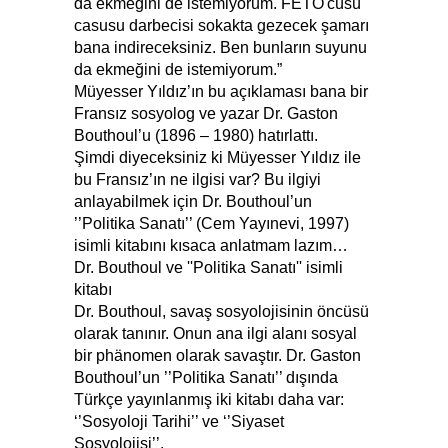
da ekmeğini de istemiyorum. FETÖ'cüsü
casusu darbecisi sokakta gezecek şamarı
bana indireceksiniz. Ben bunların suyunu
da ekmeğini de istemiyorum.”
Müyesser Yıldız’ın bu açıklaması bana bir
Fransız sosyolog ve yazar Dr. Gaston
Bouthoul’u (1896 – 1980) hatırlattı.
Şimdi diyeceksiniz ki Müyesser Yıldız ile
bu Fransız’ın ne ilgisi var? Bu ilgiyi
anlayabilmek için Dr. Bouthoul’un
’’Politika Sanatı’’ (Cem Yayınevi, 1997)
isimli kitabını kısaca anlatmam lazım…
Dr. Bouthoul ve ''Politika Sanatı'' isimli
kitabı
Dr. Bouthoul, savaş sosyolojisinin öncüsü
olarak tanınır. Onun ana ilgi alanı sosyal
bir phänomen olarak savaştır. Dr. Gaston
Bouthoul’un ’’Politika Sanatı’’ dışında
Türkçe yayınlanmış iki kitabı daha var:
‘’Sosyoloji Tarihi’’ ve ‘’Siyaset
Sosyolojisi’’.