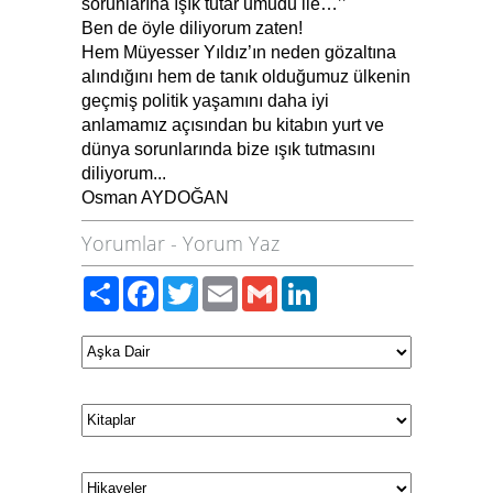
sorunlarına ışık tutar umudu ile…’’
Ben de öyle diliyorum zaten!
Hem Müyesser Yıldız’ın neden gözaltına
alındığını hem de tanık olduğumuz ülkenin
geçmiş politik yaşamını daha iyi
anlamamız açısından bu kitabın yurt ve
dünya sorunlarında bize ışık tutmasını
diliyorum...
Osman AYDOĞAN
Yorumlar
-
Yorum Yaz
Paylaş
Facebook
Twitter
Email
Gmail
LinkedIn