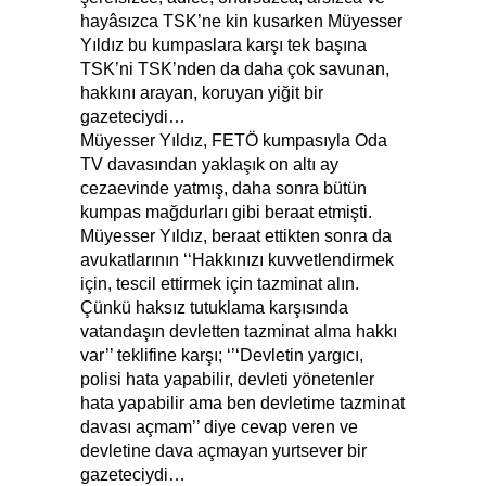
hayâsızca TSK’ne kin kusarken Müyesser
Yıldız bu kumpaslara karşı tek başına
TSK’ni TSK’nden da daha çok savunan,
hakkını arayan, koruyan yiğit bir
gazeteciydi…
Müyesser Yıldız, FETÖ kumpasıyla Oda
TV davasından yaklaşık on altı ay
cezaevinde yatmış, daha sonra bütün
kumpas mağdurları gibi beraat etmişti.
Müyesser Yıldız, beraat ettikten sonra da
avukatlarının ‘‘Hakkınızı kuvvetlendirmek
için, tescil ettirmek için tazminat alın.
Çünkü haksız tutuklama karşısında
vatandaşın devletten tazminat alma hakkı
var’’ teklifine karşı; ‘’‘Devletin yargıcı,
polisi hata yapabilir, devleti yönetenler
hata yapabilir ama ben devletime tazminat
davası açmam’’ diye cevap veren ve
devletine dava açmayan yurtsever bir
gazeteciydi…