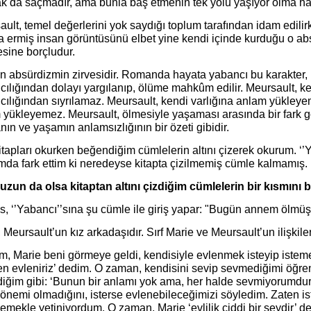
k da saçmadır, ama bunla baş etmenin tek yolu yaşıyor olma hal
ult, temel değerlerini yok saydığı toplum tarafından idam edili
a ermiş insan görüntüsünü elbet yine kendi içinde kurduğu o ab
esine borçludur.
 absürdizmin zirvesidir. Romanda hayata yabancı bu karakter, i
ılığından dolayı yargılanıp, ölüme mahkûm edilir. Meursault, ken
cılığından sıyrılamaz. Meursault, kendi varlığına anlam yükleye
 yükleyemez. Meursault, ölmesiyle yaşaması arasında bir fark 
ın ve yaşamın anlamsızlığının bir özeti gibidir.
tapları okurken beğendiğim cümlelerin altını çizerek okurum. ‘’Y
mda fark ettim ki neredeyse kitapta çizilmemiş cümle kalmamış.
 uzun da olsa kitaptan altını çizdiğim cümlelerin bir kısmın
 ‘’Yabancı’’sına şu cümle ile giriş yapar: "Bugün annem ölmüş. 
 Meursault’un kız arkadaşıdır. Sırf Marie ve Meursault’un ilişkil
m, Marie beni görmeye geldi, kendisiyle evlenmek isteyip istem
en evleniriz’ dedim. O zaman, kendisini sevip sevmediğimi öğren
diğim gibi: ‘Bunun bir anlamı yok ama, her halde sevmiyorumdu
 önemi olmadığını, isterse evlenebileceğimizi söyledim. Zaten i
emekle yetiniyordum. O zaman, Marie ‘evlilik ciddi bir şeydir’ de