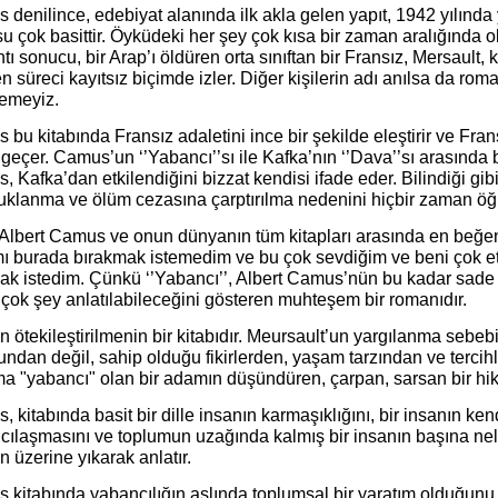
denilince, edebiyat alanında ilk akla gelen yapıt, 1942 yılında
 çok basittir. Öyküdeki her şey çok kısa bir zaman aralığında ol
ntı sonucu, bir Arap’ı öldüren orta sınıftan bir Fransız, Mersault
n süreci kayıtsız biçimde izler. Diğer kişilerin adı anılsa da ro
emeyiz.
bu kitabında Fransız adaletini ince bir şekilde eleştirir ve Fran
geçer. Camus’un ‘’Yabancı’’sı ile Kafka’nın ‘’Dava’’sı arasında b
 Kafka’dan etkilendiğini bizzat kendisi ifade eder. Bilindiği g
utuklanma ve ölüm cezasına çarptırılma nedenini hiçbir zaman ö
Albert Camus ve onun dünyanın tüm kitapları arasında en beğend
ımı burada bırakmak istemedim ve bu çok sevdiğim ve beni çok e
ak istedim. Çünkü ‘’Yabancı’’, Albert Camus’nün bu kadar sade ve
çok şey anlatılabileceğini gösteren muhteşem bir romanıdır.
ötekileştirilmenin bir kitabıdır. Meursault’un yargılanma sebebi
ndan değil, sahip olduğu fikirlerden, yaşam tarzından ve terci
a "yabancı" olan bir adamın düşündüren, çarpan, sarsan bir hik
 kitabında basit bir dille insanın karmaşıklığını, bir insanın ke
ılaşmasını ve toplumun uzağında kalmış bir insanın başına nele
n üzerine yıkarak anlatır.
kitabında yabancılığın aslında toplumsal bir yaratım olduğunu, 