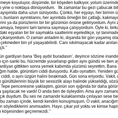
meye koyuluyor, düşümde, bir köşeden kalkıyor, yolum üzerindek
ip yine o noktaya dönüyordum. İlk zamanlar bu gezi çabucak bit
layışımda daha uzun sürüyordu. Çünkü, her eşyayı, her birinin ü
ı, bunların ayrıntılarını, her ayrıntıda örneğin bir çatlağı, kakmay
rini ya da pürüzlerini bir bir gözümün önüne getiriyordum. Aynı
amaya, hepsini tam tamına saymaya çalışıyordum. Öyle ki, birk
ki eşyaları bir bir saymakla saatlerimi eşeledikçe, iyi tanımad
çıkarıyordum. O zaman anladım ki, dışarıda bir gün yaşamış ola
ı çekmeden bin yıl yaşayabilirdi. Canı sıkılmayacak kadar anıları
tı.’’
 gün gardiyan bana ‘Beş aydır buradasın’, deyince sözüne inand
 için sanki bu, hücremde yuvarlanıp giden aynı gündü ve ben ay
ardiyan gittikten sonra yemek kabımda yüzümü seyrettim. Bana 
tığım halde, görüntüm ciddi duruyordu. Kabı oynattım. Yenide
 ciddi, o aynı üzgün halini bırakmadı, Gün sona eriyordu. Vakit,
gürültülerinin büyük bir sessizlik alayı halinde yükseldiği, sö
. Tepe penceresine yaklaştım, günün son ışığında bir daha görün
 şaşılacak ne vardı! O anda ben de öyleydim. Ama aynı zamanda,
açık duydum. Bu ses ne zamandır kulaklarımda çınlayan sese ben
 bu zaman içinde, kendi kendim konuşmuşum. O vakit, anacığım
n söylediklerini anımsadım. Hayır, çıkar yol yoktu ve kimse hap
n köşesinden geçiremezdi.’’