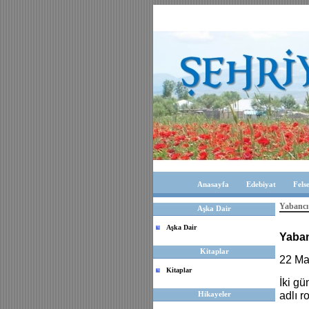
Anasayfa
Edebiyat
Fels
Yabancı
Aşka Dair
Aşka Dair
Yaba
Kitaplar
22 Ma
Kitaplar
İki g
Hikayeler
adlı r