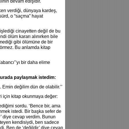
inin devam edişidir.
rken verdiği, dünyaya kardeş,
sürd, o “saçma” hayat
şlediği cinayetten değil de bu
di ölüm kararı alınırken bile
mediği gibi ölümüne de bir
görmez. Bu anlamda kitap
abancı’’yı bir daha elime
ı burada paylaşmak istedim:
Emin değilim dün de olabilir.’’
eri için kitap okunmaya değer:
ediğimi sordu. ‘Bence bir, ama
mek istedi. Bir başka sefer de
r’ diye cevap verdim. Bunun
steyen kendisiydi, ben sadece
di. Ben de ‘değildir’ diye cevap