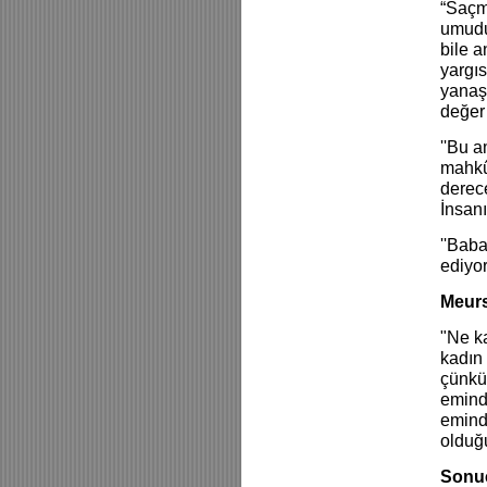
“Saçma
umudu
bile a
yargıs
yanaş
değer
''Bu 
mahkû
derec
İnsanı
''Baba
ediyo
Meurs
"Ne k
kadın 
çünkü
emind
emind
olduğ
Sonu