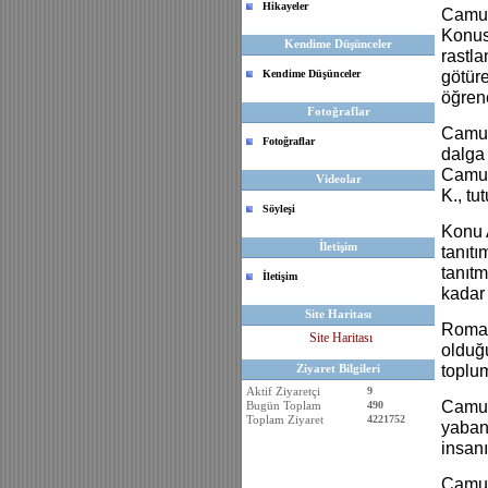
Hikayeler
Camus 
Konusu
Kendime Düşünceler
rastla
Kendime Düşünceler
götüre
öğren
Fotoğraflar
Camus 
Fotoğraflar
dalga 
Camus,
Videolar
K., t
Söyleşi
Konu 
İletişim
tanıt
tanıtm
İletişim
kadar 
Site Haritası
Roman 
Site Haritası
olduğu
Ziyaret Bilgileri
toplum
Aktif Ziyaretçi
9
Camus,
Bugün Toplam
490
Toplam Ziyaret
4221752
yabanc
insanı
Camus 