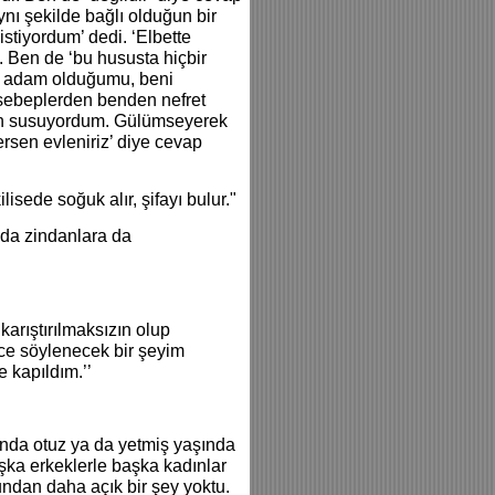
ynı şekilde bağlı olduğun bir
stiyordum’ dedi. ‘Elbette
 Ben de ‘bu hususta hiçbir
bir adam olduğumu, beni
 sebeplerden benden nefret
çin susuyordum. Gülümseyerek
ersen evleniriz’ diye cevap
lisede soğuk alır, şifayı bulur."
 da zindanlara da
karıştırılmaksızın olup
nce söylenecek bir şeyim
 kapıldım.’’
ında otuz ya da yetmiş yaşında
şka erkeklerle başka kadınlar
undan daha açık bir şey yoktu.