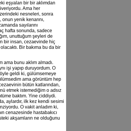
i eşyaları bir bir aklımdan
iveriyordu. Ama her
zerindeki nesneleri, sonra
ı, onun yenik kenarını,
 zamanda sayılarını
aç hafta sonunda, sadece
ığım, unuttuğum şeyleri de
n bir insan, cezaevinde hiç
 olacaktı. Bir bakıma bu da bir
ım ama bunu aklım almadı.
nı işi yapıp duruyordum. O
öyle geldi ki, gülümsemeye
n gülümsedim ama görüntüm hep
 cezaevinin bütün katlarından,
zünü etmek istemediğim o adsız
tüme baktım. Yine ciddiydi.
 aylardır, ilk kez kendi sesimi
ziyordu. O vakit anladım ki,
ın cenazesinde hastabakıcı
isteki akşamların ne olduğunu