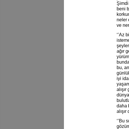
Şimdi
beni 
korkun
neler
ve ner
‘’Az 
istem
şeyle
ağır 
yürüme
bundak
bu, an
günlü
iyi i
yaşam
alışır
dünyad
bulut
daha 
alışır
‘’Bu s
gözüm