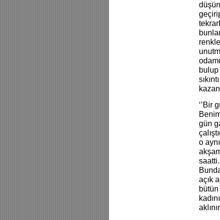
düşün
geçir
tekrar
bunlar
renkle
unutm
odamda
bulup 
sıkınt
kazanç
‘’Bir
Benim
gün g
çalış
o aynı
akşam 
saatti
Bunda
açık 
bütün
kadını
aklını