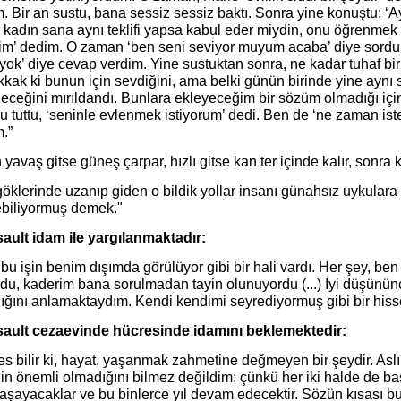
. Bir an sustu, bana sessiz sessiz baktı. Sonra yine konuştu: ‘A
kadın sana aynı teklifi yapsa kabul eder miydin, onu öğrenmek i
im’ dedim. O zaman ‘ben seni seviyor muyum acaba’ diye sordu.
 yok’ diye cevap verdim. Yine sustuktan sonra, ne kadar tuhaf 
kak ki bunun için sevdiğini, ama belki günün birinde yine aynı
leceğini mırıldandı. Bunlara ekleyeceğim bir sözüm olmadığı i
 tuttu, ‘seninle evlenmek istiyorum’ dedi. Ben de ‘ne zaman ist
.”
 yavaş gitse güneş çarpar, hızlı gitse kan ter içinde kalır, sonra ki
öklerinde uzanıp giden o bildik yollar insanı günahsız uykulara
ebiliyormuş demek."
ault idam ile yargılanmaktadır:
 bu işin benim dışımda görülüyor gibi bir hali vardı. Her şey, ben 
rdu, kaderim bana sorulmadan tayin olunuyordu (...) İyi düşünü
ığını anlamaktaydım. Kendi kendimi seyrediyormuş gibi bir hisse
ault cezaevinde hücresinde idamını beklemektedir:
es bilir ki, hayat, yaşanmak zahmetine değmeyen bir şeydir. Asl
in önemli olmadığını bilmez değildim; çünkü her iki halde de ba
aşayacaklar ve bu binlerce yıl devam edecektir. Sözün kısası b