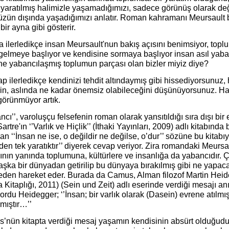
yaratılmış halimizle yaşamadığımızı, sadece görünüş olarak değ
zün dışında yaşadığımızı anlatır. Roman kahramanı Meursault bun
bir ayna gibi gösterir.
a ilerledikçe insan Meursault'nun bakış açısını benimsiyor, topl
 gelmeye başlıyor ve kendisine sormaya başlıyor insan asıl yab
ne yabancılaşmış toplumun parçası olan bizler miyiz diye?
ap ilerledikçe kendinizi tehdit altındaymış gibi hissediyorsunuz
in, aslında ne kadar önemsiz olabileceğini düşünüyorsunuz. Hay
görünmüyor artık.
ncı’’, varoluşçu felsefenin roman olarak yansıtıldığı sıra dışı b
artre'ın ‘’Varlık ve Hiçlik’’ (İthaki Yayınları, 2009) adlı kitabında
an ‘‘İnsan ne ise, o değildir ne değilse, o’dur’’ sözüne bu kitabıy
en tek yaratıktır’’ diyerek cevap veriyor. Zira romandaki Meursa
ının yanında toplumuna, kültürlere ve insanlığa da yabancıdır.
ka bir dünyadan getirilip bu dünyaya bırakılmış gibi ne yapaca
eden hareket eder. Burada da Camus, Alman filozof Martin Heide
 Kitaplığı, 2011) (Sein und Zeit) adlı eserinde verdiği mesajı an
yordu Heidegger; ‘’İnsan; bir varlık olarak (Dasein) evrene atıl
lmıştır…’’
’nün kitapta verdiği mesaj yaşamın kendisinin absürt olduğudu