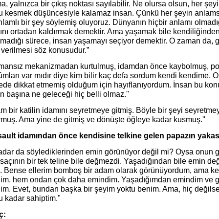
, yalnızca bir çıkış noktası sayılabilir. Ne olursa olsun, her ş
 kesmek düşüncesiyle kalamaz insan. Çünkü her şeyin anlams
nlamlı bir şey söylemiş oluyoruz. Dünyanın hiçbir anlamı olmadı
ını ortadan kaldırmak demektir. Ama yaşamak bile kendiliğinden
madığı sürece, insan yaşamayı seçiyor demektir. O zaman da, g
 verilmesi söz konusudur.”
amansız mekanizmadan kurtulmuş, idamdan önce kaybolmuş, po
mları var mıdır diye kim bilir kaç defa sordum kendi kendime. 
ede dikkat etmemiş olduğum için hayıflanıyordum. İnsan bu konu
n başına ne geleceği hiç belli olmaz.''
m bir katilin idamını seyretmeye gitmiş. Böyle bir şeyi seyretm
rmuş. Ama yine de gitmiş ve dönüşte öğleye kadar kusmuş.''
ault idamından önce kendisine telkine gelen papazın yakası
adar da söylediklerinden emin görünüyor değil mi? Oysa onun gü
saçının bir tek teline bile değmezdi. Yaşadığından bile emin deği
. Bense ellerim bomboş bir adam olarak görünüyordum, ama k
im, hem ondan çok daha emindim. Yaşadığımdan emindim ve g
im. Evet, bundan başka bir şeyim yoktu benim. Ama, hiç değils
u kadar sahiptim."
ç: