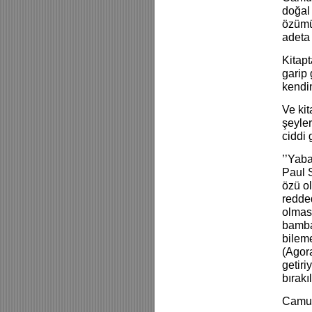
doğal 
özümü
adeta 
Kitapt
garip
kendi
Ve kit
şeyler
ciddi 
’’Yaba
Paul S
özü ol
redded
olmas
bambaş
bilem
(Agora
getiri
bırakı
Camus