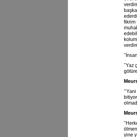
verdim
başka 
ederd
fikrim
muhak
edebi
kolumu
verdim
"İnsan
"Yaz g
götür
Meurs
‘‘Yani
bitiyo
olmad
Meurs
"Herk
ölmen
yine y