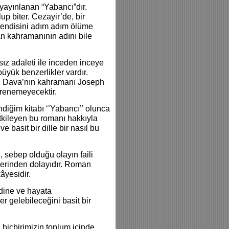
 yayınlanan “Yabancı”dır.
up biter. Cezayir’de, bir
, kendisini adım adım ölüme
man kahramanının adını bile
sız adaleti ile inceden inceye
üyük benzerlikler vardır.
ibi Dava’nın kahramanı Joseph
ğrenemeyecektir.
iğim kitabı ‘’Yabancı’’ olunca
tkileyen bu romanı hakkıyla
 basit bir dille bir nasıl bu
, sebep olduğu olayın faili
hlerinden dolayıdır. Roman
âyesidir.
ndine ve hayata
r gelebileceğini basit bir
hiçbirimizin toplum içinde