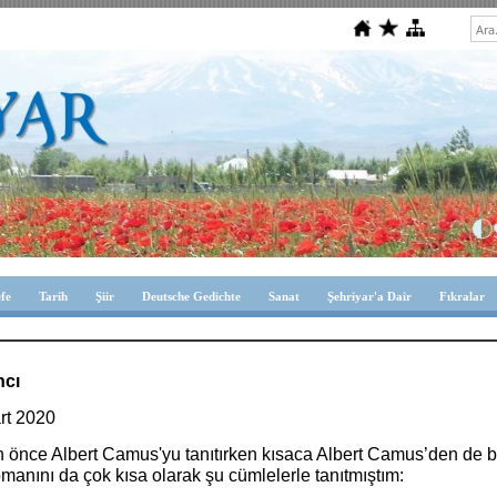
efe
Tarih
Şiir
Deutsche Gedichte
Sanat
Şehriyar'a Dair
Fıkralar
ncı
rt 2020
ün önce Albert Camus'yu tanıtırken kısaca Albert Camus’den de b
omanını da çok kısa olarak şu cümlelerle tanıtmıştım: