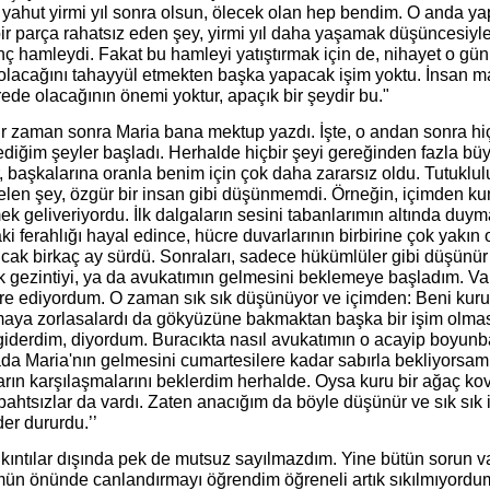
 yahut yirmi yıl sonra olsun, ölecek olan hep bendim. O and
bir parça rahatsız eden şey, yirmi yıl daha yaşamak düşüncesiy
ç hamleydi. Fakat bu hamleyi yatıştırmak için de, nihayet o gün
 olacağını tahayyül etmekten başka yapacak işim yoktu. İnsan m
ede olacağının önemi yoktur, apaçık bir şeydir bu."
bir zaman sonra Maria bana mektup yazdı. İşte, o andan sonra 
ediğim şeyler başladı. Herhalde hiçbir şeyi gereğinden fazla b
r, başkalarına oranla benim için çok daha zararsız oldu. Tutukl
gelen şey, özgür bir insan gibi düşünmemdi. Örneğin, içimden k
k geliveriyordu. İlk dalgaların sesini tabanlarımın altında duym
i ferahlığı hayal edince, hücre duvarlarının birbirine çok yak
cak birkaç ay sürdü. Sonraları, sadece hükümlüler gibi düşünür
k gezintiyi, ya da avukatımın gelmesini beklemeye başladım. Vak
dare ediyordum. O zaman sık sık düşünüyor ve içimden: Beni kur
aya zorlasalardı da gökyüzüne bakmaktan başka bir işim olma
 giderdim, diyordum. Buracıkta nasıl avukatımın o acayip boyunb
a Maria'nın gelmesini cumartesilere kadar sabırla bekliyorsam,
ların karşılaşmalarını beklerdim herhalde. Oysa kuru bir ağaç 
bahtsızlar da vardı. Zaten anacığım da böyle düşünür ve sık sı
 der dururdu.’’
ıkıntılar dışında pek de mutsuz sayılmazdım. Yine bütün sorun va
ün önünde canlandırmayı öğrendim öğreneli artık sıkılmıyord