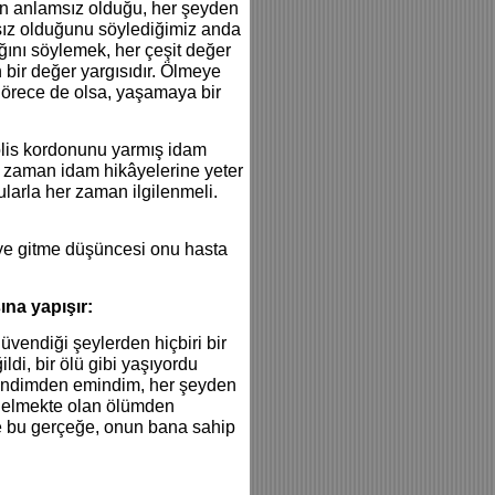
eyin anlamsız olduğu, her şeyden
ız olduğunu söylediğimiz anda
ğını söylemek, her çeşit değer
 bir değer yargısıdır. Ölmeye
örece de olsa, yaşamaya bir
lis kordonunu yarmış idam
O zaman idam hikâyelerine yeter
larla her zaman ilgilenmeli.
eye gitme düşüncesi onu hasta
na yapışır:
vendiği şeylerden hiçbiri bir
ldi, bir ölü gibi yaşıyordu
endimden emindim, her şeyden
elmekte olan ölümden
e bu gerçeğe, onun bana sahip