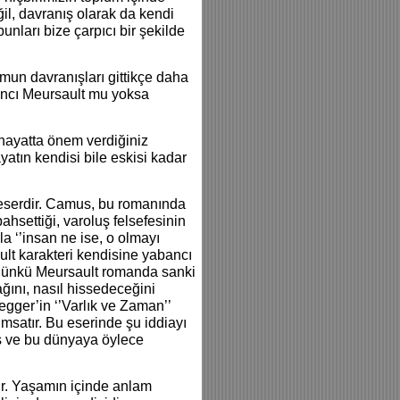
il, davranış olarak da kendi
ları bize çarpıcı bir şekilde
umun davranışları gittikçe daha
ancı Meursault mu yoksa
, hayatta önem verdiğiniz
atın kendisi bile eskisi kadar
ir eserdir. Camus, bu romanında
 bahsettiği, varoluş felsefesinin
la ‘’insan ne ise, o olmayı
ult karakteri kendisine yabancı
 Çünkü Meursault romanda sanki
ğını, nasıl hissedeceğini
gger’in ‘’Varlık ve Zaman’’
ımsatır. Bu eserinde şu iddiayı
mış ve bu dünyaya öylece
r. Yaşamın içinde anlam