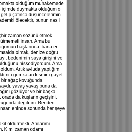
a yapmakta olduğum muhakemede
le içimde duymakta olduğum o
 gelip çatınca düşüncelerimin
ademki ölecektir, bunun nasıl
hiçbir zaman sözünü etmek
üyütmemeli insan. Ama bu
uluğumun başlarında, bana en
umsalda olmak, denize doğru
ayı, bedenimin suya girişini ve
ın olduğunu hissediyordum. Ama
 oldum. Artık avluda yaptığım
timin geri kalan kısmını gayet
u bir ağaç kovuğunda
saydı, yavaş yavaş buna da
ağını gözlüyor ve bir başka
 orada da kuşların geçişini,
kovuğunda değildim. Benden
k insan eninde sonunda her şeye
kit öldürmekti. Anılarımı
um. Kimi zaman odamı