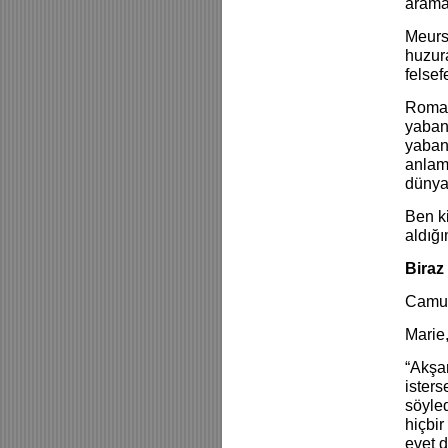
arama
Meursa
huzur
felsef
Roman
yabanc
yaban
anlam
dünyan
Ben ki
aldığı
Biraz
Camus,
Marie,
“Akşa
isters
söyle
hiçbir
evet d