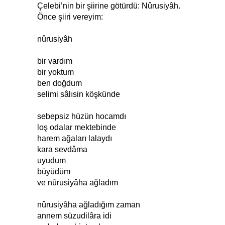
Çelebi’nin bir şiirine götürdü: Nûrusiyâh.
Önce şiiri vereyim:
nûrusiyâh
bir vardım
bir yoktum
ben doğdum
selimi sâlısin köşkünde
sebepsiz hüzün hocamdı
loş odalar mektebinde
harem ağaları lalaydı
kara sevdâma
uyudum
büyüdüm
ve nûrusiyâha ağladım
nûrusiyâha ağladığım zaman
annem süzudilâra idi