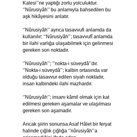
Kalesi’’ne yaptığı zorlu yolculuktur.
‘’Nûrusiyâh’’ bu anlamıyla bahsedilen bu
aşk hikâyesini anlatır.
‘’Nûrusiyâh’’ ayrıca tasavvufi anlamda da
kullanılır; ‘‘Nûrusiyâh’’; tasavvufî anlamda
bir ilahi varlığa ulaşabilmek için gelinmesi
gereken son noktadır.
‘’Nûrusiyâh’’; ‘’nokta-i süveydâ’’dır.
‘’Nokta-i süveydâ’’; kalbin ortasında var
olduğu tasavvur edilen siyah noktadır,
insan kalbindeki ilahi mazhardır.
‘’Nûrusiyâh’’; insanı kâmil olmak için kat
edilmesi gereken aşamalar ve ulaşılması
gereken son aşamadır.
Ancak şiirin sonunsa Asaf Hâlet bir feryat
halinde çığlık çığlığa ‘’nûrusiyâh’’a