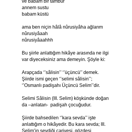
ve babam bir tambur
annem sustu
babam küstü
ama ben niçin hâlâ nûrusiyâha ağlarım
nûrusiyâaah
nûrusiyâaahhh
Bu şiirle anlattığım hikâye arasında ne ilgi
var diyeceksiniz ama demeyin. Şöyle ki:
Arapçada ‘’sâlisin’’ ‘’üçüncü’’ demek.
Şiirde ismi geçen ‘’selimi sâlisin’’;
‘’Osmanlı padişahı Üçüncü Selim’’dir.
Selimi Sâlisin (III. Selim) köşkünde doğan
da –anlatan- padişah çocuğudur.
Şiirde bahsedilen ‘’kara sevda’’ işte
anlattığım o hikâyedir. Bu kara sevda; III.
Selim’in sevdiği cariyesi, gözdesi