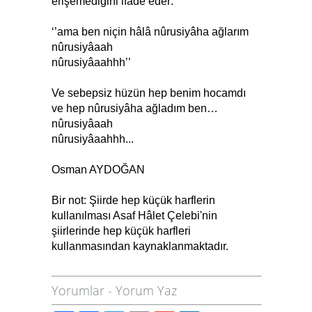
erişemediğini ifade eder:
‘’ama ben niçin hâlâ nûrusiyâha ağlarım
nûrusiyâaah
nûrusiyâaahhh’’
Ve sebepsiz hüzün hep benim hocamdı
ve hep nûrusiyâha ağladım ben…
nûrusiyâaah
nûrusiyâaahhh...
Osman AYDOĞAN
Bir not: Şiirde hep küçük harflerin
kullanılması Asaf Hâlet Çelebi'nin
şiirlerinde hep küçük harfleri
kullanmasından kaynaklanmaktadır.
Yorumlar
-
Yorum Yaz