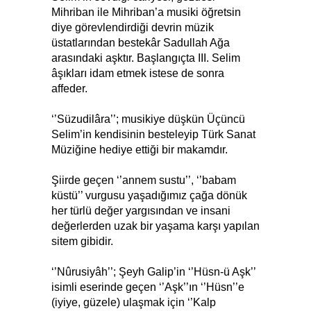
Mihriban ile Mihriban’a musiki öğretsin
diye görevlendirdiği devrin müzik
üstatlarından bestekâr Sadullah Ağa
arasındaki aşktır. Başlangıçta III. Selim
âşıkları idam etmek istese de sonra
affeder.
‘’Süzudilâra’’; musikiye düşkün Üçüncü
Selim’in kendisinin besteleyip Türk Sanat
Müziğine hediye ettiği bir makamdır.
Şiirde geçen ‘’annem sustu’’, ‘’babam
küstü’’ vurgusu yaşadığımız çağa dönük
her türlü değer yargısından ve insani
değerlerden uzak bir yaşama karşı yapılan
sitem gibidir.
‘’Nûrusiyâh’’; Şeyh Galip’in ‘’Hüsn-ü Aşk’’
isimli eserinde geçen ‘’Aşk’’ın ‘’Hüsn’’e
(iyiye, güzele) ulaşmak için ‘’Kalp