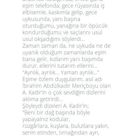
eşim telefonda; gece rüyasında iş
elbisemle, kaskımla gelip, gece
uykusunda, yanı başına
oturduğumu, yanağına bir öpücük
kondurduğumu ve saçlarını usul
usul okşadığımı söylerdi…
Zaman zaman da, ne uykuda ne de
uyanık olduğum zamanlarda eşim
bana gelir, kızlarım yanı başımda
durur, ellerini tutarım ellerini…
''Ayrılık, ayrılık… Yaman ayrılık...''
Eşime özlem duygularım, asıl adı
İbrahim Abdülkadir Meriçboyu olan
A. Kadir’in o çok sevdiğim dizlerini
aklıma getirirdi…
Şöyleydi dizeleri A. Kadir’in;
'‘Beni bir dağ başında böyle
yapayalnız kodular,
rüzgârlara, kuşlara, bulutlara yakın,
senin etinden, tırnağından ayrı,