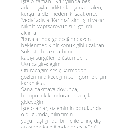
İşte o zaman 1942 yılında beş
arkadaşıyla birlikte kurşuna dizilen,
kurşuna dizilmeden iki saat önce
‘Veda’ adıyla ‘Karıma’ isimli şiiri yazan
Nikola Vaptsarov’un şiiri gelirdi
aklıma;
‘'Rüyalarında geleceğim bazen
beklenmedik bir konuk gibi uzaktan.
Sokakta bırakma beni
kapıyı sürgüleme üstümden.
Usulca gireceğim.
Oturacağım ses çıkarmadan,
gözlerimi dikeceğim seni görmek için
karanlıkta.
Sana bakmaya doyunca,
bir öpücük konduracak ve çıkıp
gideceğim.’'
İşte o anlar, özlemimin doruğunda
olduğumda, bilincimin
yoğunlaştığında, bilinç ile bilinç dışı
arasında kaldığımda; ertesi günü