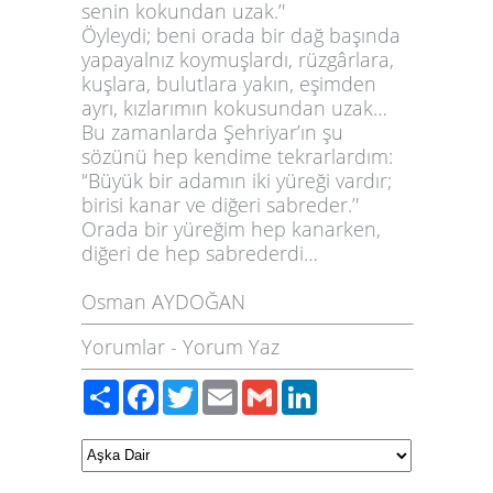
senin kokundan uzak.’'
Öyleydi; beni orada bir dağ başında
yapayalnız koymuşlardı, rüzgârlara,
kuşlara, bulutlara yakın, eşimden
ayrı, kızlarımın kokusundan uzak…
Bu zamanlarda Şehriyar’ın şu
sözünü hep kendime tekrarlardım:
'‘Büyük bir adamın iki yüreği vardır;
birisi kanar ve diğeri sabreder.’'
Orada bir yüreğim hep kanarken,
diğeri de hep sabrederdi…
Osman AYDOĞAN
Yorumlar
-
Yorum Yaz
Paylaş
Facebook
Twitter
Email
Gmail
LinkedIn