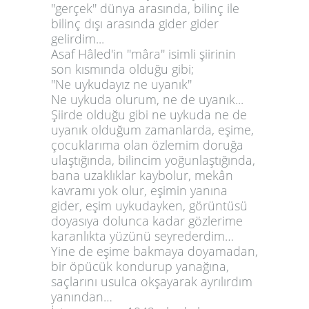
''gerçek'' dünya arasında, bilinç ile
bilinç dışı arasında gider gider
gelirdim...
Asaf Hâled'in ''mâra'' isimli şiirinin
son kısmında olduğu gibi;
''Ne uykudayız ne uyanık''
Ne uykuda olurum, ne de uyanık...
Şiirde olduğu gibi ne uykuda ne de
uyanık olduğum zamanlarda, eşime,
çocuklarıma olan özlemim doruğa
ulaştığında, bilincim yoğunlaştığında,
bana uzaklıklar kaybolur, mekân
kavramı yok olur, eşimin yanına
gider, eşim uykudayken, görüntüsü
doyasıya dolunca kadar gözlerime
karanlıkta yüzünü seyrederdim…
Yine de eşime bakmaya doyamadan,
bir öpücük kondurup yanağına,
saçlarını usulca okşayarak ayrılırdım
yanından…