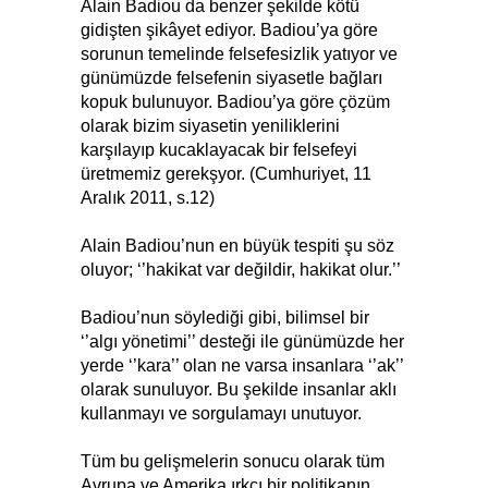
Alain Badiou da benzer şekilde kötü
gidişten şikâyet ediyor. Badiou’ya göre
sorunun temelinde felsefesizlik yatıyor ve
günümüzde felsefenin siyasetle bağları
kopuk bulunuyor. Badiou’ya göre çözüm
olarak bizim siyasetin yeniliklerini
karşılayıp kucaklayacak bir felsefeyi
üretmemiz gerekşyor. (Cumhuriyet, 11
Aralık 2011, s.12)
Alain Badiou’nun en büyük tespiti şu söz
oluyor; ‘’hakikat var değildir, hakikat olur.’’
Badiou’nun söylediği gibi, bilimsel bir
‘’algı yönetimi’’ desteği ile günümüzde her
yerde ‘’kara’’ olan ne varsa insanlara ‘’ak’’
olarak sunuluyor. Bu şekilde insanlar aklı
kullanmayı ve sorgulamayı unutuyor.
Tüm bu gelişmelerin sonucu olarak tüm
Avrupa ve Amerika ırkçı bir politikanın,