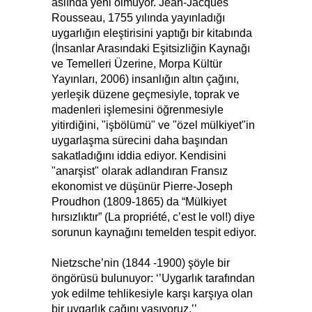
aslında yeni olmuyor. Jean-Jacques
Rousseau, 1755 yılında yayınladığı
uygarlığın eleştirisini yaptığı bir kitabında
(İnsanlar Arasındaki Eşitsizliğin Kaynağı
ve Temelleri Üzerine, Morpa Kültür
Yayınları, 2006) insanlığın altın çağını,
yerleşik düzene geçmesiyle, toprak ve
madenleri işlemesini öğrenmesiyle
yitirdiğini, "işbölümü" ve "özel mülkiyet"in
uygarlaşma sürecini daha başından
sakatladığını iddia ediyor. Kendisini
"anarşist" olarak adlandıran Fransız
ekonomist ve düşünür Pierre-Joseph
Proudhon (1809-1865) da “Mülkiyet
hırsızlıktır” (La propriété, c’est le vol!) diye
sorunun kaynağını temelden tespit ediyor.
Nietzsche’nin (1844 -1900) şöyle bir
öngörüsü bulunuyor: ‘’Uygarlık tarafından
yok edilme tehlikesiyle karşı karşıya olan
bir uygarlık çağını yaşıyoruz.’’