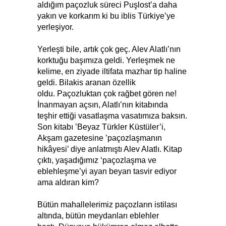
aldığım paçozluk süreci Puşlost’a daha
yakın ve korkarım ki bu iblis Türkiye’ye
yerleşiyor.
Yerleşti bile, artık çok geç. Alev Alatlı’nın
korktuğu başımıza geldi. Yerleşmek ne
kelime, en ziyade iltifata mazhar tip haline
geldi. Bilakis aranan özellik
oldu. Paçozluktan çok rağbet gören ne!
İnanmayan açsın, Alatlı’nın kitabında
teşhir ettiği vasatlaşma vasatımıza baksın.
Son kitabı ’Beyaz Türkler Küstüler’i,
Akşam gazetesine ’paçozlaşmanın
hikâyesi’ diye anlatmıştı Alev Alatlı. Kitap
çıktı, yaşadığımız ‘paçozlaşma ve
eblehleşme’yi ayan beyan tasvir ediyor
ama aldıran kim?
Bütün mahallelerimiz paçozların istilası
altında, bütün meydanları eblehler