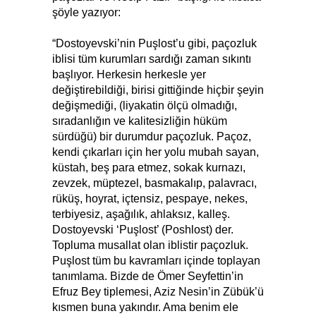
şöyle yazıyor:
“Dostoyevski’nin Puşlost’u gibi, paçozluk
iblisi tüm kurumları sardığı zaman sıkıntı
başlıyor. Herkesin herkesle yer
değiştirebildiği, birisi gittiğinde hiçbir şeyin
değişmediği, (liyakatin ölçü olmadığı,
sıradanlığın ve kalitesizliğin hüküm
sürdüğü) bir durumdur paçozluk. Paçoz,
kendi çıkarları için her yolu mubah sayan,
küstah, beş para etmez, sokak kurnazı,
zevzek, müptezel, basmakalıp, palavracı,
rüküş, hoyrat, içtensiz, pespaye, nekes,
terbiyesiz, aşağılık, ahlaksız, kalleş.
Dostoyevski ‘Puşlost’ (Poshlost) der.
Topluma musallat olan iblistir paçozluk.
Puşlost tüm bu kavramları içinde toplayan
tanımlama. Bizde de Ömer Seyfettin’in
Efruz Bey tiplemesi, Aziz Nesin’in Zübük’ü
kısmen buna yakındır. Ama benim ele