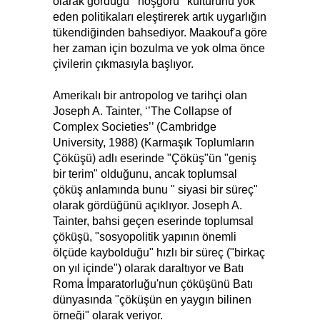
olarak gördüğü ‘’hoşgörü’’ kültürünü yok
eden politikaları eleştirerek artık uygarlığın
tükendiğinden bahsediyor. Maakouf'a göre
her zaman için bozulma ve yok olma önce
çivilerin çıkmasıyla başlıyor.
Amerikalı bir antropolog ve tarihçi olan
Joseph A. Tainter, ‘’The Collapse of
Complex Societies’’ (Cambridge
University, 1988) (Karmaşık Toplumların
Çöküşü) adlı eserinde "Çöküş"ün "geniş
bir terim" olduğunu, ancak toplumsal
çöküş anlamında bunu " siyasi bir süreç"
olarak gördüğünü açıklıyor. Joseph A.
Tainter, bahsi geçen eserinde toplumsal
çöküşü, "sosyopolitik yapının önemli
ölçüde kaybolduğu" hızlı bir süreç ("birkaç
on yıl içinde") olarak daraltıyor ve Batı
Roma İmparatorluğu'nun çöküşünü Batı
dünyasında "çöküşün en yaygın bilinen
örneği" olarak veriyor.