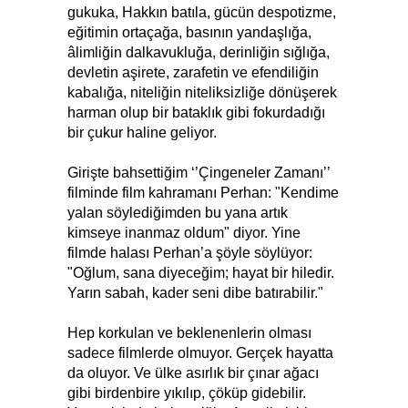
gukuka, Hakkın batıla, gücün despotizme,
eğitimin ortaçağa, basının yandaşlığa,
âlimliğin dalkavukluğa, derinliğin sığlığa,
devletin aşirete, zarafetin ve efendiliğin
kabalığa, niteliğin niteliksizliğe dönüşerek
harman olup bir bataklık gibi fokurdadığı
bir çukur haline geliyor.
Girişte bahsettiğim ‘’Çingeneler Zamanı’’
filminde film kahramanı Perhan: "Kendime
yalan söylediğimden bu yana artık
kimseye inanmaz oldum" diyor. Yine
filmde halası Perhan’a şöyle söylüyor:
"Oğlum, sana diyeceğim; hayat bir hiledir.
Yarın sabah, kader seni dibe batırabilir."
Hep korkulan ve beklenenlerin olması
sadece filmlerde olmuyor. Gerçek hayatta
da oluyor. Ve ülke asırlık bir çınar ağacı
gibi birdenbire yıkılıp, çöküp gidebilir.