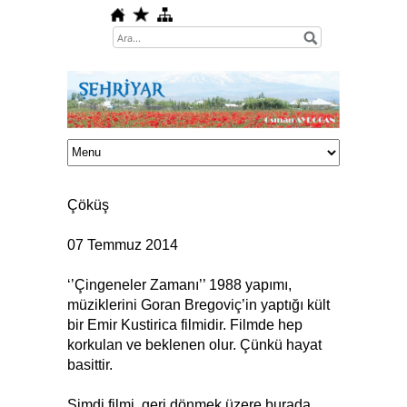
Çöküş
07 Temmuz 2014
‘’Çingeneler Zamanı’’ 1988 yapımı,
müziklerini Goran Bregoviç’in yaptığı kült
bir Emir Kustirica filmidir. Filmde hep
korkulan ve beklenen olur. Çünkü hayat
basittir.
Şimdi filmi, geri dönmek üzere burada