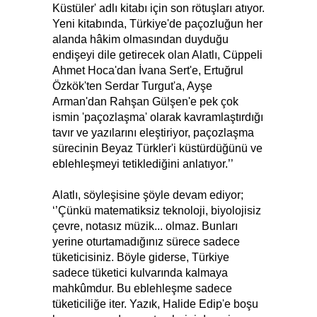
Küstüler' adlı kitabı için son rötuşları atıyor.
Yeni kitabında, Türkiye'de paçozluğun her
alanda hâkim olmasından duyduğu
endişeyi dile getirecek olan Alatlı, Cüppeli
Ahmet Hoca'dan İvana Sert'e, Ertuğrul
Özkök'ten Serdar Turgut'a, Ayşe
Arman'dan Rahşan Gülşen'e pek çok
ismin 'paçozlaşma' olarak kavramlaştırdığı
tavır ve yazılarını eleştiriyor, paçozlaşma
sürecinin Beyaz Türkler'i küstürdüğünü ve
eblehleşmeyi tetiklediğini anlatıyor.’’
Alatlı, söyleşisine şöyle devam ediyor;
‘’Çünkü matematiksiz teknoloji, biyolojisiz
çevre, notasız müzik... olmaz. Bunları
yerine oturtamadığınız sürece sadece
tüketicisiniz. Böyle giderse, Türkiye
sadece tüketici kulvarında kalmaya
mahkûmdur. Bu eblehleşme sadece
tüketiciliğe iter. Yazık, Halide Edip'e boşu