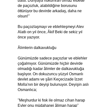
bastı. Dünyaya hükümran olmaz elbette
de paçozluk, alabildiğine borusunu
öttürüyor bu devirde arkadaş, daha ne
olsun!’’
Bu paçozlaşmayı ve eblehleşmeyi Alev
Alatlı on yıl önce, Âkif Beki de sekiz yıl
önce yazıyor.
Âlimlerin dalkavukluğu
Günümüzde sadece paçozlar ve eblehler
çoğalmıyor. Günümüzde hiçbir devirde
olmadığı kadar âlimler de dalkavukluğa
başlıyor. On dokuzuncu yüzyıl Osmanlı
devlet adamı ve şâiri Keçecizade İzzet
Molla'nın bir deyişi bulunuyor. Deyişin aslı
Osmanlıca;
''Meşhurdur ki fısk ile olmaz cihan harap
Eyler onu müdahanei âliman harap''