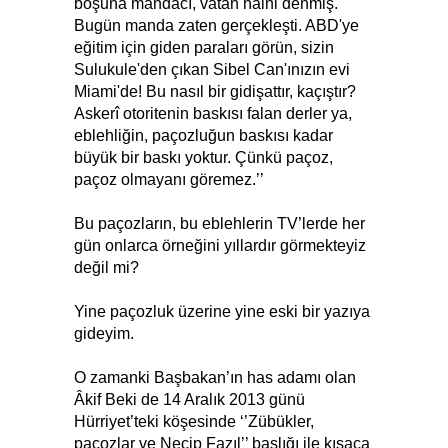
boşuna mandacı, vatan haini denmiş.
Bugün manda zaten gerçekleşti. ABD'ye
eğitim için giden paraları görün, sizin
Sulukule'den çıkan Sibel Can'ınızın evi
Miami'de! Bu nasıl bir gidişattır, kaçıştır?
Askerî otoritenin baskısı falan derler ya,
eblehliğin, paçozluğun baskısı kadar
büyük bir baskı yoktur. Çünkü paçoz,
paçoz olmayanı göremez.’’
Bu paçozların, bu eblehlerin TV’lerde her
gün onlarca örneğini yıllardır görmekteyiz
değil mi?
Yine paçozluk üzerine yine eski bir yazıya
gideyim.
O zamanki Başbakan’ın has adamı olan
Âkif Beki de 14 Aralık 2013 günü
Hürriyet’teki köşesinde ‘’Zübükler,
paçozlar ve Necip Fazıl’’ başlığı ile kısaca