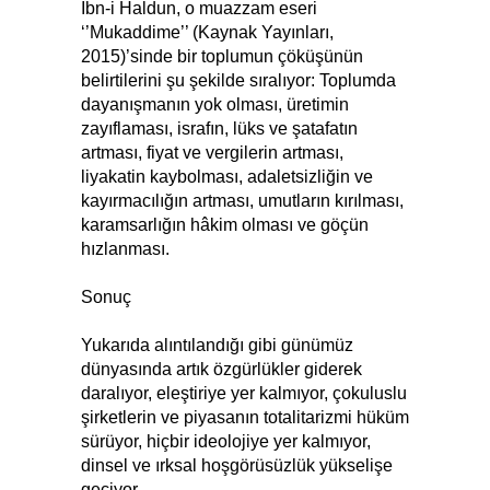
İbn-i Haldun, o muazzam eseri
‘’Mukaddime’’ (Kaynak Yayınları,
2015)’sinde bir toplumun çöküşünün
belirtilerini şu şekilde sıralıyor: Toplumda
dayanışmanın yok olması, üretimin
zayıflaması, israfın, lüks ve şatafatın
artması, fiyat ve vergilerin artması,
liyakatin kaybolması, adaletsizliğin ve
kayırmacılığın artması, umutların kırılması,
karamsarlığın hâkim olması ve göçün
hızlanması.
Sonuç
Yukarıda alıntılandığı gibi günümüz
dünyasında artık özgürlükler giderek
daralıyor, eleştiriye yer kalmıyor, çokuluslu
şirketlerin ve piyasanın totalitarizmi hüküm
sürüyor, hiçbir ideolojiye yer kalmıyor,
dinsel ve ırksal hoşgörüsüzlük yükselişe
geçiyor.