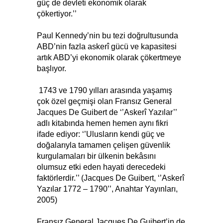
güç de devleti ekonomik olarak
çökertiyor.’’
Paul Kennedy’nin bu tezi doğrultusunda
ABD’nin fazla askerî gücü ve kapasitesi
artık ABD’yi ekonomik olarak çökertmeye
başlıyor.
1743 ve 1790 yılları arasında yaşamış
çok özel geçmişi olan Fransız General
Jacques De Guibert de ‘’Askerî Yazılar’’
adlı kitabında hemen hemen aynı fikri
ifade ediyor: ‘’Ulusların kendi güç ve
doğalarıyla tamamen çelişen güvenlik
kurgulamaları bir ülkenin bekâsını
olumsuz etki eden hayati derecedeki
faktörlerdir.’’ (Jacques De Guibert, ‘’Askerî
Yazılar 1772 – 1790’’, Anahtar Yayınları,
2005)
Fransız General Jacques De Guibert’in de