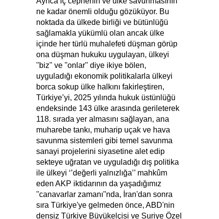
Ayrıca iç cephenin ve ülke savunmasının
ne kadar önemli olduğu gözüküyor. Bu
noktada da ülkede birliği ve bütünlüğü
sağlamakla yükümlü olan ancak ülke
içinde her türlü muhalefeti düşman görüp
ona düşman hukuku uygulayan, ülkeyi
''biz'' ve ''onlar'' diye ikiye bölen,
uyguladığı ekonomik politikalarla ülkeyi
borca sokup ülke halkını fakirleştiren,
Türkiye’yi, 2025 yılında hukuk üstünlüğü
endeksinde 143 ülke arasında gerileterek
118. sırada yer almasını sağlayan, ana
muharebe tankı, muharip uçak ve hava
savunma sistemleri gibi temel savunma
sanayi projelerini siyasetine alet edip
sekteye uğratan ve uyguladığı dış politika
ile ülkeyi ‘’değerli yalnızlığa’’ mahkûm
eden AKP iktidarının da yaşadığımız
''canavarlar zamanı''nda, İran'dan sonra
sıra Türkiye'ye gelmeden önce, ABD'nin
densiz Türkiye Büyükelçisi ve Suriye Özel