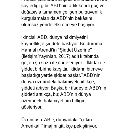
söylediği gibi, ABD’nin artık kendi güç ve
doğasıyla tamamen çelişen bu güvenlik
kurgulamaları da ABD’nin bekâsını
olumsuz yönde etki etmeye başlıyor.
İkincisi: ABD, dünya hâkimiyetini
kaybettikçe şiddete başlıyor. Bu durumu
Hannah Arendt'in ''Şiddet Üzerine''
(İletişim Yayınları, 2017) adlı kitabında
geçen şu sözü ile ifade ediyor: ‘’İktidar ile
şiddet birbirine karşıttır, iktidarın bitmeye
başladığı yerde şiddet başlar.'’ ABD'nin
dünya üzerindeki hakimiyeti bittikçe,
şiddeti artıyor. Başka bir ifadeyle; ABD'nin
şiddeti arttıkça, bu; ABD'nin dünya
üzerindeki hakimiyetinin bittiğini
gösteriyor.
Üçüncüsü: ABD, dünyadaki ‘’çirkin
Amerikalı’’ imajını gittikçe pekiştiriyor.