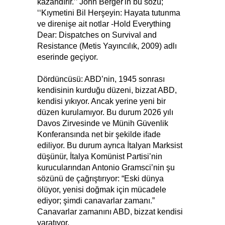
kazandırır.’’ John Berger'in bu sözü;
‘‘Kıymetini Bil Herşeyin: Hayata tutunma
ve direnişe ait notlar -Hold Everything
Dear: Dispatches on Survival and
Resistance (Metis Yayıncılık, 2009) adlı
eserinde geçiyor.
Dördüncüsü: ABD’nin, 1945 sonrası
kendisinin kurduğu düzeni, bizzat ABD,
kendisi yıkıyor. Ancak yerine yeni bir
düzen kurulamıyor. Bu durum 2026 yılı
Davos Zirvesinde ve Münih Güvenlik
Konferansında net bir şekilde ifade
ediliyor. Bu durum ayrıca İtalyan Marksist
düşünür, İtalya Komünist Partisi’nin
kurucularından Antonio Gramsci’nin şu
sözünü de çağrıştırıyor: “Eski dünya
ölüyor, yenisi doğmak için mücadele
ediyor; şimdi canavarlar zamanı.”
Canavarlar zamanını ABD, bizzat kendisi
yaratıyor.