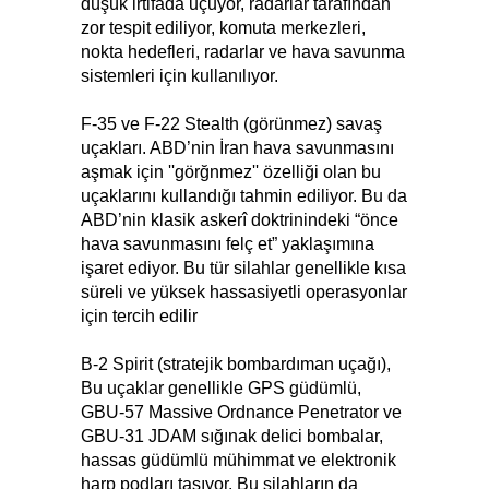
düşük irtifada uçuyor, radarlar tarafından
zor tespit ediliyor, komuta merkezleri,
nokta hedefleri, radarlar ve hava savunma
sistemleri için kullanılıyor.
F‑35 ve F‑22 Stealth (görünmez) savaş
uçakları. ABD’nin İran hava savunmasını
aşmak için ''görğnmez'' özelliği olan bu
uçaklarını kullandığı tahmin ediliyor. Bu da
ABD’nin klasik askerî doktrinindeki “önce
hava savunmasını felç et” yaklaşımına
işaret ediyor. Bu tür silahlar genellikle kısa
süreli ve yüksek hassasiyetli operasyonlar
için tercih edilir
B‑2 Spirit (stratejik bombardıman uçağı),
Bu uçaklar genellikle GPS güdümlü,
GBU‑57 Massive Ordnance Penetrator ve
GBU‑31 JDAM sığınak delici bombalar,
hassas güdümlü mühimmat ve elektronik
harp podları taşıyor. Bu silahların da