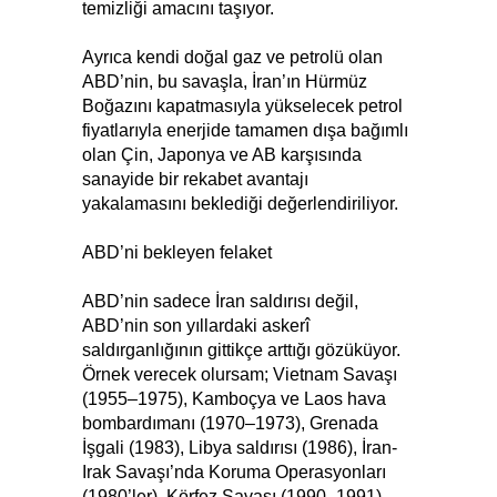
temizliği amacını taşıyor.
Ayrıca kendi doğal gaz ve petrolü olan
ABD’nin, bu savaşla, İran’ın Hürmüz
Boğazını kapatmasıyla yükselecek petrol
fiyatlarıyla enerjide tamamen dışa bağımlı
olan Çin, Japonya ve AB karşısında
sanayide bir rekabet avantajı
yakalamasını beklediği değerlendiriliyor.
ABD’ni bekleyen felaket
ABD’nin sadece İran saldırısı değil,
ABD’nin son yıllardaki askerî
saldırganlığının gittikçe arttığı gözüküyor.
Örnek verecek olursam; Vietnam Savaşı
(1955–1975), Kamboçya ve Laos hava
bombardımanı (1970–1973), Grenada
İşgali (1983), Libya saldırısı (1986), İran-
Irak Savaşı’nda Koruma Operasyonları
(1980’ler), Körfez Savaşı (1990–1991),