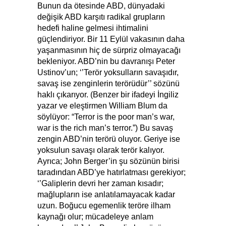
Bunun da ötesinde ABD, dünyadaki
değişik ABD karşıtı radikal grupların
hedefi haline gelmesi ihtimalini
güçlendiriyor. Bir 11 Eylül vakasının daha
yaşanmasının hiç de sürpriz olmayacağı
bekleniyor. ABD’nin bu davranışı Peter
Ustinov’un; ‘’Terör yoksulların savaşıdır,
savaş ise zenginlerin terörüdür’’ sözünü
haklı çıkarıyor. (
Benzer bir ifadeyi İngiliz
yazar ve eleştirmen William Blum da
söylüyor: “Terror is the poor man’s war,
war is the rich man’s terror.”)
Bu savaş
zengin ABD’nin terörü oluyor. Geriye ise
yoksulun savaşı olarak terör kalıyor.
Ayrıca; John Berger’in şu sözünün birisi
taradından ABD’ye hatırlatması gerekiyor;
‘’Galiplerin devri her zaman kısadır;
mağlupların ise anlatılamayacak kadar
uzun. Boğucu egemenlik teröre ilham
kaynağı olur; mücadeleye anlam