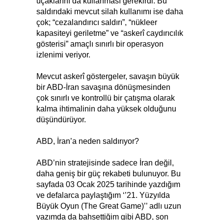
uçaklarını da kullanması gerekirdi. Bu
saldırıdaki mevcut silah kullanımı ise daha
çok; “cezalandırıcı saldırı”, “nükleer
kapasiteyi geriletme” ve “askerî caydırıcılık
gösterisi” amaçlı sınırlı bir operasyon
izlenimi veriyor.
Mevcut askerî göstergeler, savaşın büyük
bir ABD-İran savaşına dönüşmesinden
çok sınırlı ve kontrollü bir çatışma olarak
kalma ihtimalinin daha yüksek olduğunu
düşündürüyor.
ABD, İran’a neden saldırıyor?
ABD’nin stratejisinde sadece İran değil,
daha geniş bir güç rekabeti bulunuyor. Bu
sayfada 03 Ocak 2025 tarihinde yazdığım
ve defalarca paylaştığım ‘’21. Yüzyılda
Büyük Oyun (The Great Game)’’ adlı uzun
yazımda da bahsettiğim gibi ABD, son