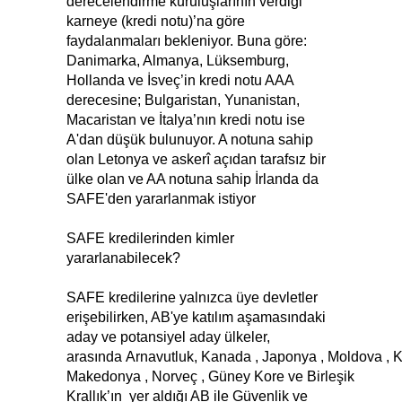
derecelendirme kuruluşlarının verdiği
karneye (kredi notu)’na göre
faydalanmaları bekleniyor. Buna göre:
Danimarka, Almanya, Lüksemburg,
Hollanda ve İsveç’in kredi notu AAA
derecesine; Bulgaristan, Yunanistan,
Macaristan ve İtalya’nın kredi notu ise
A'dan düşük bulunuyor. A notuna sahip
olan Letonya ve askerî açıdan tarafsız bir
ülke olan ve AA notuna sahip İrlanda da
SAFE'den yararlanmak istiyor
SAFE kredilerinden kimler
yararlanabilecek?
SAFE kredilerine yalnızca üye devletler
erişebilirken, AB'ye katılım aşamasındaki
aday ve potansiyel aday ülkeler,
arasında Arnavutluk, Kanada , Japonya , Moldova , 
Makedonya , Norveç , Güney Kore ve Birleşik
Krallık’ın yer aldığı AB ile Güvenlik ve