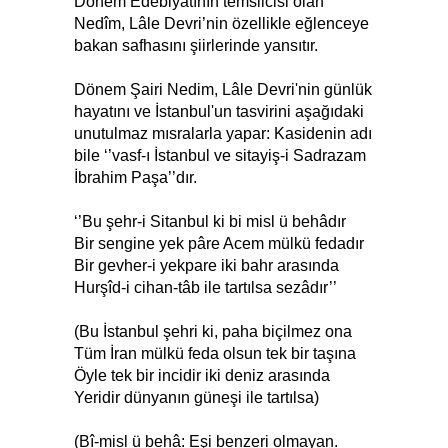
Dönem Edebiyatının temsilcisi olan
Nedîm, Lâle Devri’nin özellikle eğlenceye
bakan safhasını şiirlerinde yansıtır.
Dönem Şairi Nedim, Lâle Devri'nin günlük
hayatını ve İstanbul'un tasvirini aşağıdaki
unutulmaz mısralarla yapar: Kasidenin adı
bile ‘’vasf-ı İstanbul ve sitayiş-i Sadrazam
İbrahim Paşa’’dır.
‘’Bu şehr-i Sitanbul ki bi misl ü behâdır
Bir sengine yek pâre Acem mülkü fedadır
Bir gevher-i yekpare iki bahr arasında
Hurşîd-i cihan-tâb ile tartılsa sezâdır’’
(Bu İstanbul şehri ki, paha biçilmez ona
Tüm İran mülkü feda olsun tek bir taşına
Öyle tek bir incidir iki deniz arasında
Yeridir dünyanın güneşi ile tartılsa)
(Bî-misl ü behâ: Eşi benzeri olmayan.