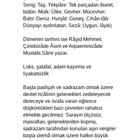
Seng: Taş. Yekpâre: Tek parçadan ibaret,
bütün. Mülk: Ülke. Gevher: Mücevher.
Bahr: Deniz. Hurşîd: Güneş. Cihân-tâb:
Dünyayı aydınlatan. Sezâ: Uygun, lâyık)
Dönemin tarihini ise Râşid Mehmet,
Çelebizâde Âsım ve Arpaeminizâde
Mustafa Sâmi yazar.
Lüks, şatafat, adam kayırma ve
liyakatsizlik
Başta padişah ve sadrazam olmak üzere
devlet ricâlinin gelenekleri zedeleyecek
dereceye ve israfa varan eğlence
düşkünlükleri bazı çevreleri rahatsız
etmekte gecikmez. Sarayın ölçüsüz
masrafları, geleneklerden kopma,
sadrazam tarafından konulan aşırı vergiler
başta ulemâ olmak üzere halkın büyük