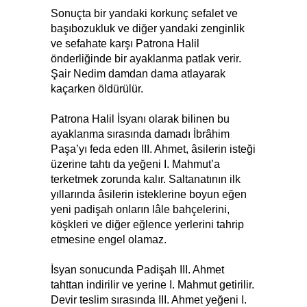
Sonuçta bir yandaki korkunç sefalet ve
başıbozukluk ve diğer yandaki zenginlik
ve sefahate karşı Patrona Halil
önderliğinde bir ayaklanma patlak verir.
Şair Nedim damdan dama atlayarak
kaçarken öldürülür.
Patrona Halil İsyanı olarak bilinen bu
ayaklanma sırasında damadı İbrâhim
Paşa’yı feda eden III. Ahmet, âsilerin isteği
üzerine tahtı da yeğeni I. Mahmut’a
terketmek zorunda kalır. Saltanatının ilk
yıllarında âsilerin isteklerine boyun eğen
yeni padişah onların lâle bahçelerini,
köşkleri ve diğer eğlence yerlerini tahrip
etmesine engel olamaz.
İsyan sonucunda Padişah III. Ahmet
tahttan indirilir ve yerine I. Mahmut getirilir.
Devir teslim sırasında III. Ahmet yeğeni I.