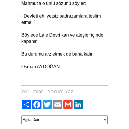
Mahmut'a o ünlü sözünü söyler:
‘’Devleti ehliyetsiz sadrazamlara teslim
etme.’’
Böylece Lale Devri kan ve ateşler içinde
kapanır.
Bu durumu arz etmek de bana kalır!
Osman AYDOĞAN
Yorumlar
-
Yorum Yaz
Paylaş
Facebook
Twitter
Email
Gmail
LinkedIn