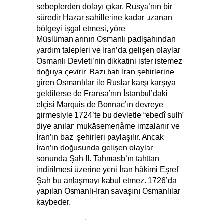
sebeplerden dolayı çıkar. Rusya’nın bir
süredir Hazar sahillerine kadar uzanan
bölgeyi işgal etmesi, yöre
Müslümanlarının Osmanlı padişahından
yardım talepleri ve İran’da gelişen olaylar
Osmanlı Devleti’nin dikkatini ister istemez
doğuya çevirir. Bazı batı İran şehirlerine
giren Osmanlılar ile Ruslar karşı karşıya
geldilerse de Fransa’nın İstanbul’daki
elçisi Marquis de Bonnac’ın devreye
girmesiyle 1724’te bu devletle “ebedî sulh”
diye anılan mukāsemenâme imzalanır ve
İran’ın bazı şehirleri paylaşılır. Ancak
İran’ın doğusunda gelişen olaylar
sonunda Şah II. Tahmasb’ın tahttan
indirilmesi üzerine yeni İran hâkimi Eşref
Şah bu anlaşmayı kabul etmez. 1726’da
yapılan Osmanlı-İran savaşını Osmanlılar
kaybeder.