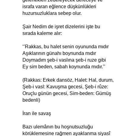
israfa varan eğlence düşkünlükleri
huzursuzluklara sebep olur.
Şair Nedim de işret dizelerini işte bu
sırada kaleme alır:
‘’Rakkas, bu halet senin oyununda mıdır
Aşıklarının günahı boynunda mıdır
Doymadım şeb-i vaslına şeb-i ruze gibi
Ey sim beden, sabah koynunda mıdır.’’
(Rakkas: Erkek dansöz, Halet: Hal, durum,
Şeb-i vasl: Kavuşma gecesi, Şeb-i rûze:
Oruçlu günün gecesi, Sim-beden: Gümüş
bedenli)
İran ile savaş
Bazı ulemânın bu hoşnutsuzluğu
körüklemesine rağmen ayaklanma siyasî