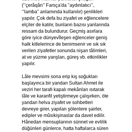
(‘’çerâqân’’ Farsça'da "aydınlatıcı’’,
‘’lamba" anlamında kullanılır) şenlikleri
yapılır. Çok defa bu ziyafet ve eğlencelere
elçiler de katılır, bunların bazısı yanlarında
ressam da bulundurur. Geçmiş asırlara
göre iyice dünyevîleşen eğlenceler geniş
halk kitlelerince de benimsenir ve sık sık
verilen ziyafetler sonunda nişan tâlimleri,
at ve yüzme yarışları, güreş vb. etkinlikler
yapılır.
Lâle mevsimi sona erip kış soğukları
başlayınca bir yandan Sultan Ahmet ile
veziri her tarafı kapalı mekânları ısıtarak
lâle ve karanfil yetiştirmeye çalışırken, öte
yandan helva ziyafet ve sohbetleri
devreye girer, yapılan şölenlere şairler,
edipler ve mûsikişinaslar da davet edilir.
Hânedan mensuplarının sünnet ve evlilik
düğünleri günlerce, hatta haftalarca süren