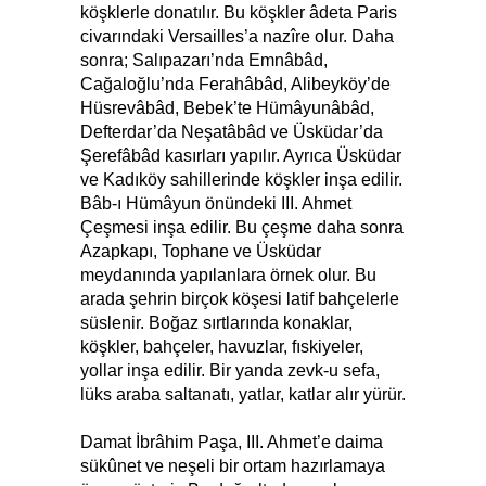
köşklerle donatılır. Bu köşkler âdeta Paris
civarındaki Versailles’a nazîre olur. Daha
sonra; Salıpazarı’nda Emnâbâd,
Cağaloğlu’nda Ferahâbâd, Alibeyköy’de
Hüsrevâbâd, Bebek’te Hümâyunâbâd,
Defterdar’da Neşatâbâd ve Üsküdar’da
Şerefâbâd kasırları yapılır. Ayrıca Üsküdar
ve Kadıköy sahillerinde köşkler inşa edilir.
Bâb-ı Hümâyun önündeki III. Ahmet
Çeşmesi inşa edilir. Bu çeşme daha sonra
Azapkapı, Tophane ve Üsküdar
meydanında yapılanlara örnek olur. Bu
arada şehrin birçok köşesi latif bahçelerle
süslenir. Boğaz sırtlarında konaklar,
köşkler, bahçeler, havuzlar, fıskiyeler,
yollar inşa edilir. Bir yanda zevk-u sefa,
lüks araba saltanatı, yatlar, katlar alır yürür.
Damat İbrâhim Paşa, III. Ahmet’e daima
sükûnet ve neşeli bir ortam hazırlamaya