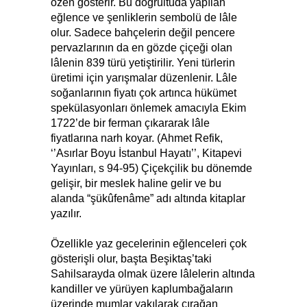
özen gösterir. Bu doğrultuda yapılan
eğlence ve şenliklerin sembolü de lâle
olur. Sadece bahçelerin değil pencere
pervazlarının da en gözde çiçeği olan
lâlenin 839 türü yetiştirilir. Yeni türlerin
üretimi için yarışmalar düzenlenir. Lâle
soğanlarının fiyatı çok artınca hükümet
spekülasyonları önlemek amacıyla Ekim
1722’de bir ferman çıkararak lâle
fiyatlarına narh koyar. (Ahmet Refik,
‘’Asırlar Boyu İstanbul Hayatı’’, Kitapevi
Yayınları, s 94-95) Çiçekçilik bu dönemde
gelişir, bir meslek haline gelir ve bu
alanda “şükûfenâme” adı altında kitaplar
yazılır.
Özellikle yaz gecelerinin eğlenceleri çok
gösterişli olur, başta Beşiktaş’taki
Sahilsarayda olmak üzere lâlelerin altında
kandiller ve yürüyen kaplumbağaların
üzerinde mumlar yakılarak çırağan