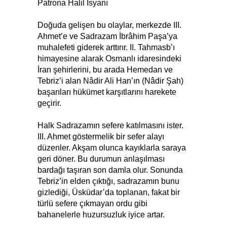
Patrona Halil İsyanı
Doğuda gelişen bu olaylar, merkezde III.
Ahmet’e ve Sadrazam İbrâhim Paşa’ya
muhalefeti giderek arttırır. II. Tahmasb’ı
himayesine alarak Osmanlı idaresindeki
İran şehirlerini, bu arada Hemedan ve
Tebriz’i alan Nâdir Ali Han’ın (Nâdir Şah)
başarıları hükümet karşıtlarını harekete
geçirir.
Halk Sadrazamın sefere katılmasını ister.
III. Ahmet göstermelik bir sefer alayı
düzenler. Akşam olunca kayıklarla saraya
geri döner. Bu durumun anlaşılması
bardağı taşıran son damla olur. Sonunda
Tebriz’in elden çıktığı, sadrazamın bunu
gizlediği, Üsküdar’da toplanan, fakat bir
türlü sefere çıkmayan ordu gibi
bahanelerle huzursuzluk iyice artar.