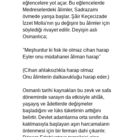
eğlencelere yol açar. Bu eğlencelerde
Medreselerdeki âlimler, Sadrazamı
övmede yarışa başlar. Şâir Keçecizade
İzzet Molla'nın şu değişini bu âlimler için
söylediği rivayet edilir. Deyişin aslı
Osmanlıca;
''Meşhurdur ki fısk ile olmaz cihan harap
Eyler onu müdahanei âliman harap''
(Cihan ahlaksızlıkla harap olmaz
Onu âlimlerin dalkavukluğu harap eder.)
Osmanlı tarihi kaynakları bu zevk ve safa
döneminde sarayın da etkisiyle ahlâk,
yaşayış ve âdetlerde değişmeler
başladığını ve lüks tüketimin arttığını
belirtir. Devlet adamlarına orta sınıfın da
katılmasıyla başlayan aşırı harcamaların
önlenmesi için bir ferman dahi çıkarılır.