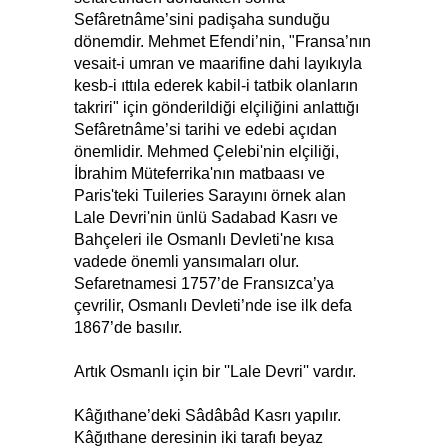
Sefâretnâme’sini padişaha sunduğu
dönemdir. Mehmet Efendi’nin, "Fransa’nın
vesait-i umran ve maarifine dahi layıkıyla
kesb-i ıttıla ederek kabil-i tatbik olanların
takriri" için gönderildiği elçiliğini anlattığı
Sefâretnâme’si tarihi ve edebi açıdan
önemlidir. Mehmed Çelebi'nin elçiliği,
İbrahim Müteferrika'nın matbaası ve
Paris'teki Tuileries Sarayını örnek alan
Lale Devri'nin ünlü Sadabad Kasrı ve
Bahçeleri ile Osmanlı Devleti'ne kısa
vadede önemli yansımaları olur.
Sefaretnamesi 1757’de Fransızca’ya
çevrilir, Osmanlı Devleti’nde ise ilk defa
1867’de basılır.
Artık Osmanlı için bir ''Lale Devri'' vardır.
Kâğıthane’deki Sâdâbâd Kasrı yapılır.
Kâğıthane deresinin iki tarafı beyaz