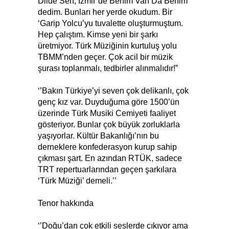
Dilde Sen, İzmir’de Benim Van Da Benim’
dedim. Bunları her yerde okudum. Bir
‘Garip Yolcu’yu tuvalette oluşturmuştum.
Hep çalıştım. Kimse yeni bir şarkı
üretmiyor. Türk Müziğinin kurtuluş yolu
TBMM’nden geçer. Çok acil bir müzik
şurası toplanmalı, tedbirler alınmalıdır!”
‘’Bakın Türkiye’yi seven çok delikanlı, çok
genç kız var. Duyduğuma göre 1500’ün
üzerinde Türk Musiki Cemiyeti faaliyet
gösteriyor. Bunlar çok büyük zorluklarla
yaşıyorlar. Kültür Bakanlığı’nın bu
derneklere konfederasyon kurup sahip
çıkması şart. En azından RTÜK, sadece
TRT repertuarlarından geçen şarkılara
‘Türk Müziği’ demeli.’’
Tenor hakkında
‘’Doğu’dan çok etkili seslerde çıkıyor ama