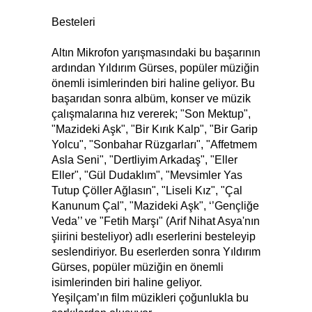
Besteleri
Altın Mikrofon yarışmasındaki bu başarının
ardından Yıldırım Gürses, popüler müziğin
önemli isimlerinden biri haline geliyor. Bu
başarıdan sonra albüm, konser ve müzik
çalışmalarına hız vererek; "Son Mektup",
"Mazideki Aşk", "Bir Kırık Kalp", "Bir Garip
Yolcu", "Sonbahar Rüzgarları", "Affetmem
Asla Seni", "Dertliyim Arkadaş", "Eller
Eller", "Gül Dudaklım", "Mevsimler Yas
Tutup Çöller Ağlasın", "Liseli Kız", "Çal
Kanunum Çal", "Mazideki Aşk", ‘’Gençliğe
Veda’’ ve "Fetih Marşı" (Arif Nihat Asya'nın
şiirini besteliyor) adlı eserlerini besteleyip
seslendiriyor. Bu eserlerden sonra Yıldırım
Gürses, popüler müziğin en önemli
isimlerinden biri haline geliyor.
Yeşilçam’ın film müzikleri çoğunlukla bu