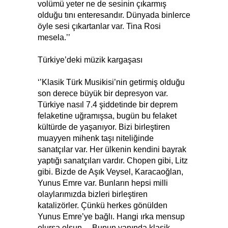
volümü yeter ne de sesinin çıkarmış
olduğu tını enteresandır. Dünyada binlerce
öyle sesi çıkartanlar var. Tina Rosi
mesela.’’
Türkiye’deki müzik kargaşası
‘’Klasik Türk Musikisi’nin getirmiş olduğu
son derece büyük bir depresyon var.
Türkiye nasıl 7.4 şiddetinde bir deprem
felaketine uğramışsa, bugün bu felaket
kültürde de yaşanıyor. Bizi birleştiren
muayyen mihenk taşı niteliğinde
sanatçılar var. Her ülkenin kendini bayrak
yaptığı sanatçıları vardır. Chopen gibi, Litz
gibi. Bizde de Aşık Veysel, Karacaoğlan,
Yunus Emre var. Bunların hepsi milli
olaylarımızda bizleri birleştiren
katalizörler. Çünkü herkes gönülden
Yunus Emre’ye bağlı. Hangi ırka mensup
olursa olsun… Bunun yanında klasik