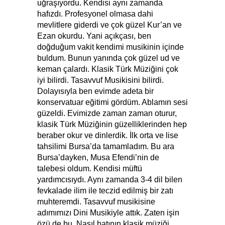
uğraşıyordu. Kendisi aynı zamanda
hafızdı. Profesyonel olmasa dahi
mevlitlere giderdi ve çok güzel Kur’an ve
Ezan okurdu. Yani açıkçası, ben
doğduğum vakit kendimi musikinin içinde
buldum. Bunun yanında çok güzel ud ve
keman çalardı. Klasik Türk Müziğini çok
iyi bilirdi. Tasavvuf Musikisini bilirdi.
Dolayısıyla ben evimde adeta bir
konservatuar eğitimi gördüm. Ablamın sesi
güzeldi. Evimizde zaman zaman oturur,
klasik Türk Müziğinin güzelliklerinden hep
beraber okur ve dinlerdik. İlk orta ve lise
tahsilimi Bursa’da tamamladım. Bu ara
Bursa’dayken, Musa Efendi’nin de
talebesi oldum. Kendisi müftü
yardımcısıydı. Aynı zamanda 3-4 dil bilen
fevkalade ilim ile teczid edilmiş bir zatı
muhteremdi. Tasavvuf musikisine
adımımızı Dini Musikiyle attık. Zaten işin
özü de bu. Nasıl batının klasik müziği