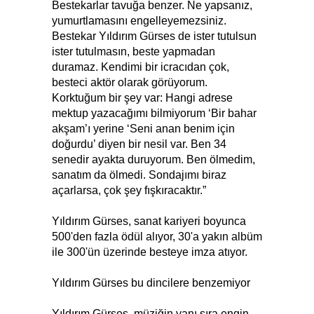
Bestekarlar tavuğa benzer. Ne yapsanız,
yumurtlamasını engelleyemezsiniz.
Bestekar Yıldırım Gürses de ister tutulsun
ister tutulmasın, beste yapmadan
duramaz. Kendimi bir icracıdan çok,
besteci aktör olarak görüyorum.
Korktuğum
bir şey var: Hangi adrese
mektup yazacağımı bilmiyorum ‘Bir bahar
akşam’ı yerine ‘Seni anan benim için
doğurdu’ diyen bir nesil var. Ben 34
senedir ayakta duruyorum. Ben ölmedim,
sanatım da ölmedi. Sondajımı biraz
açarlarsa, çok şey fışkıracaktır.”
Yıldırım Gürses, sanat kariyeri boyunca
500'den fazla ödül alıyor, 30'a yakın albüm
ile 300'ün üzerinde besteye imza atıyor.
Yıldırım Gürses bu dincilere benzemiyor
Yıldırım Gürses, müziğin yanı sıra engin