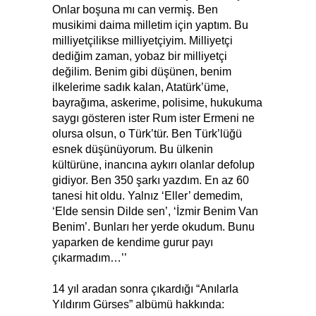
Onlar boşuna mı can vermiş. Ben
musikimi daima milletim için yaptım. Bu
milliyetçilikse milliyetçiyim. Milliyetçi
dediğim zaman, yobaz bir milliyetçi
değilim. Benim gibi düşünen, benim
ilkelerime sadık kalan, Atatürk’üme,
bayrağıma, askerime, polisime, hukukuma
saygı gösteren ister Rum ister Ermeni ne
olursa olsun, o Türk’tür. Ben Türk’lüğü
esnek düşünüyorum. Bu ülkenin
kültürüne, inancına aykırı olanlar defolup
gidiyor. Ben 350 şarkı yazdım. En az 60
tanesi hit oldu. Yalnız ‘Eller’ demedim,
‘Elde sensin Dilde sen’, ‘İzmir Benim Van
Benim’. Bunları her yerde okudum. Bunu
yaparken de kendime gurur payı
çıkarmadım…’’
14 yıl aradan sonra çıkardığı “Anılarla
Yıldırım Gürses” albümü hakkında: