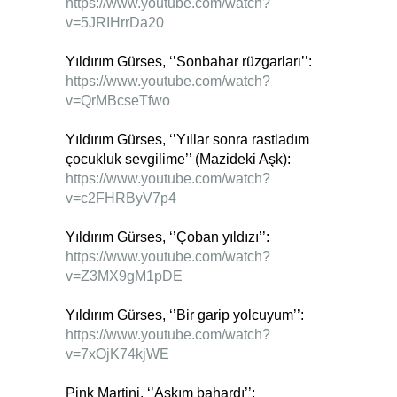
https://www.youtube.com/watch?
v=5JRIHrrDa20
Yıldırım Gürses, ‘’Sonbahar rüzgarları’’:
https://www.youtube.com/watch?
v=QrMBcseTfwo
Yıldırım Gürses, ‘’Yıllar sonra rastladım
çocukluk sevgilime’’ (Mazideki Aşk):
https://www.youtube.com/watch?
v=c2FHRByV7p4
Yıldırım Gürses, ‘’Çoban yıldızı’’:
https://www.youtube.com/watch?
v=Z3MX9gM1pDE
Yıldırım Gürses, ‘’Bir garip yolcuyum’’:
https://www.youtube.com/watch?
v=7xOjK74kjWE
Pink Martini, ‘’Aşkım bahardı’’: