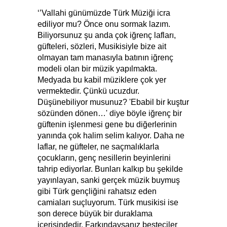
‘’Vallahi günümüzde Türk Müziği icra
ediliyor mu? Önce onu sormak lazım.
Biliyorsunuz şu anda çok iğrenç lafları,
güfteleri, sözleri, Musikisiyle bize ait
olmayan tam manasıyla batının iğrenç
modeli olan bir müzik yapılmakta.
Medyada bu kabil müziklere çok yer
vermektedir. Çünkü ucuzdur.
Düşünebiliyor musunuz? 'Ebabil bir kuştur
sözünden dönen…' diye böyle iğrenç bir
güftenin işlenmesi gene bu diğerlerinin
yanında çok halim selim kalıyor. Daha ne
laflar, ne güfteler, ne saçmalıklarla
çocukların, genç nesillerin beyinlerini
tahrip ediyorlar. Bunları kalkıp bu şekilde
yayınlayan, sanki gerçek müzik buymuş
gibi Türk gençliğini rahatsız eden
camiaları suçluyorum. Türk musikisi ise
son derece büyük bir duraklama
içerisindedir. Farkındaysanız besteciler