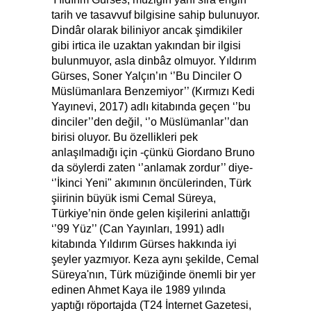
tarih ve tasavvuf bilgisine sahip bulunuyor.
Dindâr olarak biliniyor ancak şimdikiler
gibi irtica ile uzaktan yakından bir ilgisi
bulunmuyor, asla dinbâz olmuyor. Yıldırım
Gürses, Soner Yalçın’ın ‘’Bu Dinciler O
Müslümanlara Benzemiyor’’ (Kırmızı Kedi
Yayınevi, 2017) adlı kitabında geçen ‘’bu
dinciler’’den değil, ‘’o Müslümanlar’’dan
birisi oluyor. Bu özellikleri pek
anlaşılmadığı için -çünkü Giordano Bruno
da söylerdi zaten ‘’anlamak zordur’’ diye-
‘’İkinci Yeni" akımının öncülerinden, Türk
şiirinin büyük ismi Cemal Süreya,
Türkiye’nin önde gelen kişilerini anlattığı
‘’99 Yüz’’ (Can Yayınları, 1991) adlı
kitabında Yıldırım Gürses hakkında iyi
şeyler yazmıyor. Keza aynı şekilde, Cemal
Süreya'nın, Türk müziğinde önemli bir yer
edinen Ahmet Kaya ile 1989 yılında
yaptığı röportajda (T24 İnternet Gazetesi,