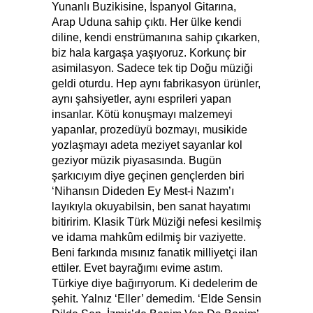
Yunanlı Buzikisine, İspanyol Gitarına,
Arap Uduna sahip çıktı. Her ülke kendi
diline, kendi enstrümanına sahip çıkarken,
biz hala kargaşa yaşıyoruz. Korkunç bir
asimilasyon. Sadece tek tip Doğu müziği
geldi oturdu. Hep aynı fabrikasyon ürünler,
aynı şahsiyetler, aynı esprileri yapan
insanlar. Kötü konuşmayı malzemeyi
yapanlar, prozedüyü bozmayı, musikide
yozlaşmayı adeta meziyet sayanlar kol
geziyor müzik piyasasında. Bugün
şarkıcıyım diye geçinen gençlerden biri
‘Nihansın Dideden Ey Mest-i Nazım’ı
layıkıyla okuyabilsin, ben sanat hayatımı
bitiririm. Klasik Türk Müziği nefesi kesilmiş
ve idama mahkûm edilmiş bir vaziyette.
Beni farkında mısınız fanatik milliyetçi ilan
ettiler. Evet bayrağımı evime astım.
Türkiye diye bağırıyorum. Ki dedelerim de
şehit. Yalnız ‘Eller’ demedim. ‘Elde Sensin