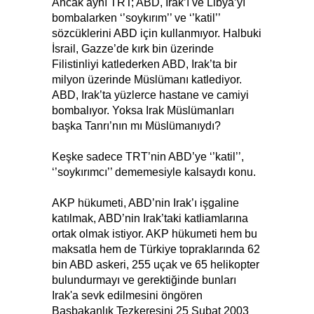
Ancak aynı TRT; ABD, Irak’ı ve Libya’yı
bombalarken ‘’soykırım’’ ve ‘’katil’’
sözcüklerini ABD için kullanmıyor. Halbuki
İsrail, Gazze’de kırk bin üzerinde
Filistinliyi katlederken ABD, Irak’ta bir
milyon üzerinde Müslümanı katlediyor.
ABD, Irak’ta yüzlerce hastane ve camiyi
bombalıyor. Yoksa Irak Müslümanları
başka Tanrı’nın mı Müslümanıydı?
Keşke sadece TRT’nin ABD’ye ‘’katil’’,
‘’soykırımcı’’ dememesiyle kalsaydı konu.
AKP hükumeti, ABD’nin Irak’ı işgaline
katılmak, ABD’nin Irak’taki katliamlarına
ortak olmak istiyor. AKP hükumeti hem bu
maksatla hem de Türkiye topraklarında 62
bin ABD askeri, 255 uçak ve 65 helikopter
bulundurmayı ve gerektiğinde bunları
Irak'a sevk edilmesini öngören
Başbakanlık Tezkeresini 25 Şubat 2003