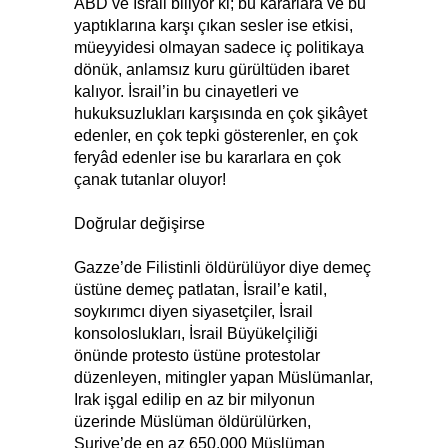
ABD ve İsrail biliyor ki; bu kararlara ve bu
yaptıklarına karşı çıkan sesler ise etkisi,
müeyyidesi olmayan sadece iç politikaya
dönük, anlamsız kuru gürültüden ibaret
kalıyor. İsrail’in bu cinayetleri ve
hukuksuzlukları karşısında en çok şikâyet
edenler, en çok tepki gösterenler, en çok
feryâd edenler ise bu kararlara en çok
çanak tutanlar oluyor!
Doğrular değişirse
Gazze’de Filistinli öldürülüyor diye demeç
üstüne demeç patlatan, İsrail’e katil,
soykırımcı diyen siyasetçiler, İsrail
konsoloslukları, İsrail Büyükelçiliği
önünde protesto üstüne protestolar
düzenleyen, mitingler yapan Müslümanlar,
Irak işgal edilip en az bir milyonun
üzerinde Müslüman öldürülürken,
Suriye’de en az 650.000 Müslüman