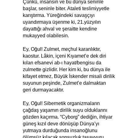
Çünkü, insansın ve bu dünya seninle
başlar, seninle biter. Ataleti teslimiyyetle
karıştırma. Yüreğindeki savaşçıyı
uyandırmaya üşenme ki, 21.yüzyılın
dayattığı ahval ve şeraitte kendine
mukayyed olabilesin.
Ey, Oğul! Zulmet, meçhul karanlıktır,
kaostur. Lâkin, içeni Kıyamet’e dek diri
kılan efsanevi ab-ı hayat/bengisu da
zulmette gizlidir. Her kim ki, bu dünya ile
kifayet etmez, Büyük İskender misali dirilik
suyunun peşinde, Zulmet’e dalmaktan
geri durmayacaktır.
Ey, Oğul! Sibernetik organizmaların
çağdaş yaşamın dirilik suyu olduklarını
gözden kaçırma. “Cyborg” dediğin, ihtiyar
güneş kızıl deve dönüşüp Dünya’yı
yutmaya durduğunda insanoğlunu
ölümsüz kılacak sonsuzluk tasavvuru,