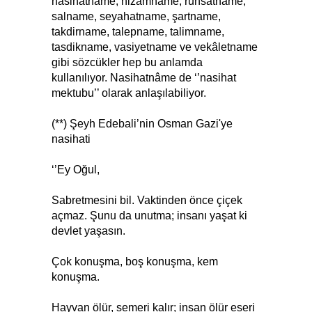
nasihatname, nizamname, ruhsatname,
salname, seyahatname, şartname,
takdirname, talepname, talimname,
tasdikname, vasiyetname ve vekâletname
gibi sözcükler hep bu anlamda
kullanılıyor. Nasihatnâme de ‘’nasihat
mektubu’’ olarak anlaşılabiliyor.
(**)
Şeyh Edebali’nin Osman Gazi'ye
nasihati
‘’Ey Oğul,
Sabretmesini bil. Vaktinden önce çiçek
açmaz. Şunu da unutma; insanı yaşat ki
devlet yaşasın.
Çok konuşma, boş konuşma, kem
konuşma.
Hayvan ölür, semeri kalır; insan ölür eseri