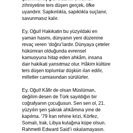
zihniyetine ters düşen gerçek, öfke
uyandırır. Sapkınlıkla, sapıklıkla suçlanır,
savunmasız kalır.
Ey, Oğul! Hakikatin bu yüzyıldaki en
yaman hasmı, dünyanın yeni düzenine
revaç veren ‘doğru’lardır. Dünyaya çeteler
hükümran olduğunda evrensel
kamuoyuna hitap eden ahkâm, insana
dair hakikati yansıtmaz olur. Hâkim kültüre
ters düşen toplumlar düşkün ilan edilir,
milletler camiasından sürülürler.
Ey, Oğul! Kâfir de olsan Müslüman,
değilim desen de Türk sayıldığın bir
coğrafyanın çocuğusun. Sen sen ol, 21.
yüzyılın şen şakrak ahkâmına yine de
kapılma. ’79 İran rehine krizi, Körfez,
Somali, Irak, Libya kulağına küpe olsun.
Rahmetli Edward Said’i ıskalamayasın.