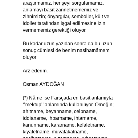
araştırmamız, her şeyi sorgulamamız,
anlamayı basit zannetmememiz ve
zihnimizin; önyargılar, semboller, kült ve
idoller tarafından işgal edilmesine izin
vermememiz gerektiği oluyor.
Bu kadar uzun yazıdan sonra da bu uzun
sonuç cümlesi de benim nasihatnâmem
oluyor!
Arz ederim.
Osman AYDOĞAN
(*) Nâme ise Farsçada en basit anlamıyla
‘’mektup’’ anlamında kullanılıyor. Örneğin;
ahitname, beyanname, celpname,
iddianame, ihbarname, ihtarname,
kanunname, kararname, kefaletname,
kıyafetname, muvafakatname,