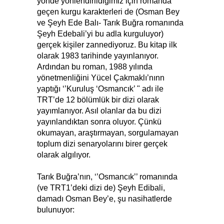
yönde yönlendirildiğimiz için romanda
geçen kurgu karakterleri de (Osman Bey
ve Şeyh Ede Balı- Tarık Buğra romanında
Şeyh Edebali’yi bu adla kurguluyor)
gerçek kişiler zannediyoruz. Bu kitap ilk
olarak 1983 tarihinde yayınlanıyor.
Ardından bu roman, 1988 yılında
yönetmenliğini Yücel Çakmaklı’nınn
yaptığı ‘’Kuruluş ‘Osmancık’ " adı ile
TRT’de 12 bölümlük bir dizi olarak
yayımlanıyor. Asıl olanlar da bu dizi
yayınlandıktan sonra oluyor. Çünkü
okumayan, araştırmayan, sorgulamayan
toplum dizi senaryolarını birer gerçek
olarak algılıyor.
Tarık Buğra’nın, ‘’Osmancık’’ romanında
(ve TRT1’deki dizi de) Şeyh Edibali,
damadı Osman Bey’e, şu nasihatlerde
bulunuyor: