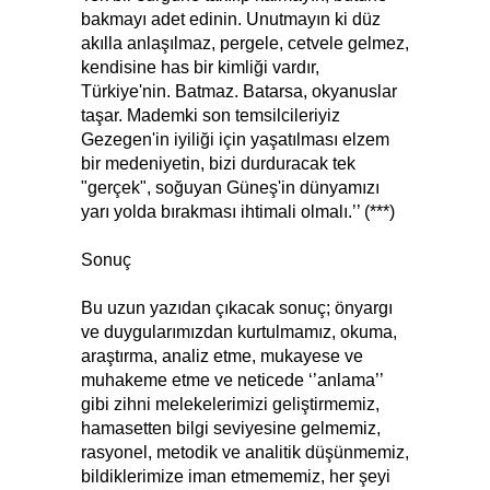
bakmayı adet edinin. Unutmayın ki düz
akılla anlaşılmaz, pergele, cetvele gelmez,
kendisine has bir kimliği vardır,
Türkiye'nin. Batmaz. Batarsa, okyanuslar
taşar. Mademki son temsilcileriyiz
Gezegen'in iyiliği için yaşatılması elzem
bir medeniyetin, bizi durduracak tek
"gerçek", soğuyan Güneş'in dünyamızı
yarı yolda bırakması ihtimali olmalı.’’ (***)
Sonuç
Bu uzun yazıdan çıkacak sonuç; önyargı
ve duygularımızdan kurtulmamız, okuma,
araştırma, analiz etme, mukayese ve
muhakeme etme ve neticede ‘’anlama’’
gibi zihni melekelerimizi geliştirmemiz,
hamasetten bilgi seviyesine gelmemiz,
rasyonel, metodik ve analitik düşünmemiz,
bildiklerimize iman etmememiz, her şeyi