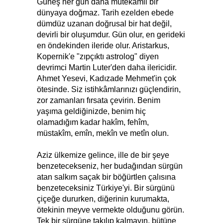
Güneş her gün daha mütekâmil bir
dünyaya doğmaz. Tarih ezelden ebede
dümdüz uzanan doğrusal bir hat değil,
devirli bir oluşumdur. Gün olur, en gerideki
en öndekinden ileride olur. Aristarkus,
Kopernik'e "zıpçıktı astrolog" diyen
devrimci Martin Luter'den daha ilericidir.
Ahmet Yesevi, Kadızade Mehmet'in çok
ötesinde. Siz istihkâmlarınızı güçlendirin,
zor zamanları fırsata çevirin. Benim
yaşıma geldiğinizde, benim hiç
olamadığım kadar hakîm, fehîm,
müstakîm, emîn, mekîn ve metîn olun.
Aziz ülkemize gelince, ille de bir şeye
benzetecekseniz, her budağından sürgün
atan salkım saçak bir böğürtlen çalısına
benzeteceksiniz Türkiye'yi. Bir sürgünü
çiçeğe dururken, diğerinin kurumakta,
ötekinin meyve vermekte olduğunu görün.
Tek bir sürgüne takılıp kalmayın, bütüne