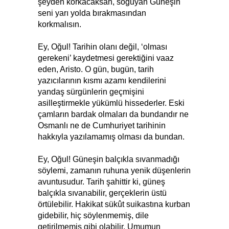
şeyden korkacaksan, soğuyan Güneşin
seni yarı yolda bırakmasından
korkmalısın.
Ey, Oğul! Tarihin olanı değil, ‘olması
gerekeni’ kaydetmesi gerektiğini vaaz
eden, Aristo. O gün, bugün, tarih
yazıcılarının kısmı azamı kendilerini
yandaş sürgünlerin geçmişini
asilleştirmekle yükümlü hissederler. Eski
çamların bardak olmaları da bundandır ne
Osmanlı ne de Cumhuriyet tarihinin
hakkıyla yazılamamış olması da bundan.
Ey, Oğul! Güneşin balçıkla sıvanmadığı
söylemi, zamanın ruhuna yenik düşenlerin
avuntusudur. Tarih şahittir ki, güneş
balçıkla sıvanabilir, gerçeklerin üstü
örtülebilir. Hakikat sükût suikastına kurban
gidebilir, hiç söylenmemiş, dile
getirilmemiş gibi olabilir. Umumun