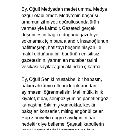
Ey, Oğul! Medyadan medet umma. Medya
özgür olabilemez. Medya’nın başarısı
umumun zihniyeti doğrultusunda ürün
vermesiyle kaimdir. Gazeteci gerçek
düşüncesini bağlı olduğunu gazeteye
sokmamak için para alandır. İnsanoğlunun
hafifmeşrep, hafızayı beşerin nisyan ile
malûl olduğunu bil, bugünün en silisiz
gazetesinin, yarının en muteber tarihi
vesikası sayılacağını aklından çıkarma.
Ey, Oğul! Sen ki müstakbel bir babasın,
hâkim ahkâmın etlerini kılçıklarından
ayırmasını öğrenmelisin. Mal, mülk, kılık
kıyafet, itibar, sempoziyumlar, paneller göz
kamaştırır. Sıkılmış yumruklar, keskin
bakışlar, konserler, mitingler gönül çeler.
Pop zihniyetin doğru saydığını nihai
hedeftir diye belleme. Şaşaalı kabullerin