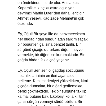
en öndekinden ilerde olur. Aristarkus,
Kopernik’e ‘zıpçıktı astrolog’ diyen
devrimci Martin Luter’den daha ilericidir.
Ahmet Yesevi, Kadızade Mehmet’in çok
ötesinde.
Ey, Oğul! Bir şeye ille de benzeteceksen
her budağından sürgün atan salkım saçak
bir böğürtlen çalısına benzet tarihi. Bir
sürgünü çiçeğe dururken, diğeri meyve
vermekte, bir diğeri ise kurumaktadır. Bir
çağda birden fazla çağ yaşanır.
Ey, Oğul! Sen sen ol çağdaş sözcüğünü
insanlık tarihinin en ileri aşamasıdır
belleme. Kimi medeniyet yükselirken, kimi
çiçeğe durmakta, bir diğeri gerilemekte,
beriki çökmektedir. Tek bir sürgüne takılıp
kalma, bütüne bak. Ekolojiyi kolla ki, tarih
çalısı sürgün vermeyi sürdürebilsin. Bir