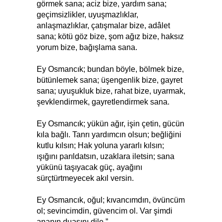
görmek sana; aciz bize, yardım sana;
geçimsizlikler, uyuşmazlıklar,
anlaşmazlıklar, çatışmalar bize, adâlet
sana; kötü göz bize, şom ağız bize, haksız
yorum bize, bağışlama sana.
Ey Osmancık; bundan böyle, bölmek bize,
bütünlemek sana; üşengenlik bize, gayret
sana; uyuşukluk bize, rahat bize, uyarmak,
şevklendirmek, gayretlendirmek sana.
Ey Osmancık; yükün ağır, işin çetin, gücün
kıla bağlı. Tanrı yardımcın olsun; beğliğini
kutlu kılsın; Hak yoluna yararlı kılsın;
ışığını parıldatsın, uzaklara iletsin; sana
yükünü taşıyacak güç, ayağını
sürçtürtmeyecek akıl versin.
Ey Osmancık, oğul; kıvancımdın, övüncüm
ol; sevincimdin, güvencim ol. Var şimdi
ananın duasını dile.”