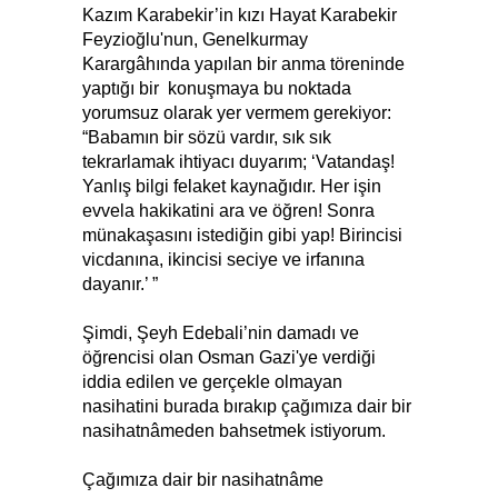
Kazım Karabekir’in kızı Hayat Karabekir
Feyzioğlu'nun, Genelkurmay
Karargâhında yapılan bir anma töreninde
yaptığı bir konuşmaya bu noktada
yorumsuz olarak yer vermem gerekiyor:
“Babamın bir sözü vardır, sık sık
tekrarlamak ihtiyacı duyarım; ‘Vatandaş!
Yanlış bilgi felaket kaynağıdır. Her işin
evvela hakikatini ara ve öğren! Sonra
münakaşasını istediğin gibi yap! Birincisi
vicdanına, ikincisi seciye ve irfanına
dayanır.’ ”
Şimdi, Şeyh Edebali’nin damadı ve
öğrencisi olan Osman Gazi'ye verdiği
iddia edilen ve gerçekle olmayan
nasihatini burada bırakıp çağımıza dair bir
nasihatnâmeden bahsetmek istiyorum.
Çağımıza dair bir nasihatnâme