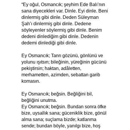
“Ey oğul, Osmancık; şeyhim Ede Balı’nın
sana diyecekleri var. Dinle. Eyi dinle. Beni
dinlermiş gibi dinle. Deden Süleyman
Şah’ı dinlermiş gibi dinle. Dedene
söyleyenler söylermiş gibi dinle. Benim
dedeni dinlediğim gibi dinle. Dedenin
dedemi dinlediği gibi dinle.
Ey Osmancık; Tanrı gözünü, gönlünü ve
yolunu ışıtsın; bileğinin, yüreğinin gücünü
pekiştirsin; haktan, adâletten,
merhametten, azimden, sebattan garib
komasın.
Ey Osmancık; beğsin. Beğliğini bil,
beğliğini unutma.
Ey Osmancık; beğsin. Bundan sonra öfke
bize, uysallık sana; güceniklik bize, gönül
alma sana; suçlama bizde; katlanma
sende; bundan böyle, yanılgı bize, hoş