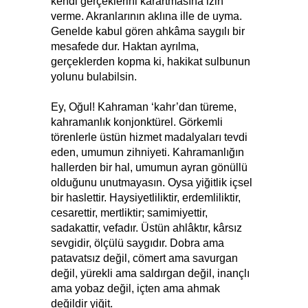
kendi gerçeklerini karartmasına izin
verme. Akranlarının aklına ille de uyma.
Genelde kabul gören ahkâma saygılı bir
mesafede dur. Haktan ayrılma,
gerçeklerden kopma ki, hakikat sulbunun
yolunu bulabilsin.
Ey, Oğul! Kahraman ‘kahr’dan türeme,
kahramanlık konjonktürel. Görkemli
törenlerle üstün hizmet madalyaları tevdi
eden, umumun zihniyeti. Kahramanlığın
hallerden bir hal, umumun ayran gönüllü
olduğunu unutmayasın. Oysa yiğitlik içsel
bir haslettir. Haysiyetliliktir, erdemliliktir,
cesarettir, mertliktir; samimiyettir,
sadakattir, vefadır. Üstün ahlâktır, kârsız
sevgidir, ölçülü saygıdır. Dobra ama
patavatsız değil, cömert ama savurgan
değil, yürekli ama saldırgan değil, inançlı
ama yobaz değil, içten ama ahmak
değildir yiğit.