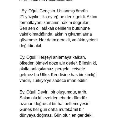
‘’Ey, Oğul! Gençsin. Uslanmış ömrün
21.yüzyılın ilk çeyreğine denk geldi. Aklını
formatlayan, zamanın hâkim doğruları.
Sen sen ol, alâkalı delillerin bütününe
vakıf olmadığında, aklının çıkarımlarına
güvenme. Her daim gerekli, velâkin yeterli
değildir akıl.
Ey, Oğul! Herşeyi anlamaya kalkan,
öfkeden ölmeyi göze alır derler. Bilesin ki,
akılla anlaşılamaz, pergele, cetvele
gelmez bu Ülke. Kendisine has bir kimliği
vardır, Türkiye’ye sadece iman edilir.
Ey, Oğul! Devirli bir oluşumdur, tarih.
Sakın ola ki, ezelden ebede dümdüz
uzanan doğrusal bir hat bellemeyesin.
Güneş her gün daha mütekâmil bir
dünyaya doğmaz. Gün olur, en gerideki,