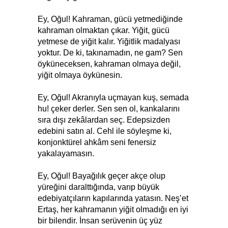
Ey, Oğul! Kahraman, gücü yetmediğinde
kahraman olmaktan çıkar. Yiğit, gücü
yetmese de yiğit kalır. Yiğitlik madalyası
yoktur. De ki, takınamadın, ne gam? Sen
öyküneceksen, kahraman olmaya değil,
yiğit olmaya öykünesin.
Ey, Oğul! Akranıyla uçmayan kuş, semada
hu! çeker derler. Sen sen ol, kankalarını
sıra dışı zekâlardan seç. Edepsizden
edebini satın al. Cehl ile söyleşme ki,
konjonktürel ahkâm seni fenersiz
yakalayamasın.
Ey, Oğul! Bayağılık geçer akçe olup
yüreğini daralttığında, varıp büyük
edebiyatçıların kapılarında yatasın. Neş’et
Ertaş, her kahramanın yiğit olmadığı en iyi
bir bilendir. İnsan serüvenin üç yüz