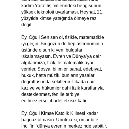
kadim Yaratılış mitlerindeki bengisunun
yüksek teknoloji uyarlaması. Heyhat, 21.
yüzyılda kimse yatağında ölmeye razı
değil.
Ey, Oğul! Sen sen ol, fizikle, matematikle
iyi geçin. Bir gözün de hep astronominin
üstünde olsun ki yeni bulguları
ıskalamayasın. Evren ve Dünya’ya dair
algılarımıza, fizik ile matematik ayar
verirler. Sosyal bilimler, sanat, edebiyat,
hukuk, hatta müzik, bunların yasaları
doğrultusunda şekillenir. İtikada dair
kaziye ve hükümler dahi fizik kurallarıyla
desteklenmez, fen ile terbiye
edilmezlerse, ibadet etkisiz kalır.
Ey, Oğul! Kimse Katolik Kilisesi kadar
bağnaz olmasın. Unutma ki, onlar bile
İncil’in “dünya evrenin merkezinde sabittir,