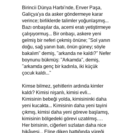
Birincii Dünya Harbi'nde, Enver Paşa,
Galiçya'ya da asker göndermeye karar
verince; birliklerde talimler yoğunlaşmış...
Bazı onbaşılar da, acemi eratı yetiştirmeye
çalışıyormuş... Bir onbaşı, askere yeni
gelmiş bir neferi çekmiş önüne; ''Sol yanın
doğu, sağ yanın batı, önün güney; söyle
bakalım'' demiş, ''arkanda ne kaldı?'' Nefer
boynunu bükmüş: ''Arkamda'', demiş,
''arkamda genç bir kadınla, iki küçük
çocuk kaldı...''
Kimse bilmez, şehitlerin ardında kimler
kaldı? Kimisi nişanlı, kimisi evli...
Kimisinin bebeği yolda, kimisininki daha
yeni kucakta... Kimisinin daha yeni tayini
çıkmış, kimisi daha yeni göreve başlamış,
kimisinin bölgedeki görevi uzatılmış….
Her birisinin, ciğerleri sızlatan daha nice
hikâyesi... Eline diken battığında yüreği