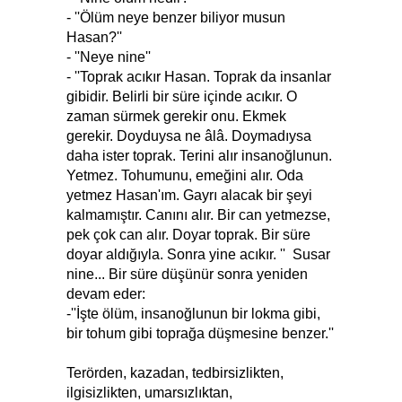
- ''Ölüm neye benzer biliyor musun
Hasan?''
- ''Neye nine''
- ''Toprak acıkır Hasan. Toprak da insanlar
gibidir. Belirli bir süre içinde acıkır. O
zaman sürmek gerekir onu. Ekmek
gerekir. Doyduysa ne âlâ. Doymadıysa
daha ister toprak. Terini alır insanoğlunun.
Yetmez. Tohumunu, emeğini alır. Oda
yetmez Hasan'ım. Gayrı alacak bir şeyi
kalmamıştır. Canını alır. Bir can yetmezse,
pek çok can alır. Doyar toprak. Bir süre
doyar aldığıyla. Sonra yine acıkır. '' Susar
nine... Bir süre düşünür sonra yeniden
devam eder:
-''İşte ölüm, insanoğlunun bir lokma gibi,
bir tohum gibi toprağa düşmesine benzer.''
Terörden, kazadan, tedbirsizlikten,
ilgisizlikten, umarsızlıktan,