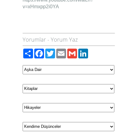
v=xHmxpp2i0YA
Yorumlar
-
Yorum Yaz
Paylaş
Facebook
Twitter
Email
Gmail
LinkedIn