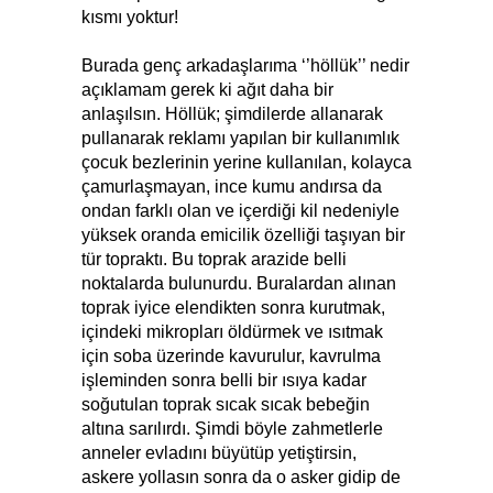
kısmı yoktur!
Burada genç arkadaşlarıma ‘’höllük’’ nedir
açıklamam gerek ki ağıt daha bir
anlaşılsın. Höllük; şimdilerde allanarak
pullanarak reklamı yapılan bir kullanımlık
çocuk bezlerinin yerine kullanılan, kolayca
çamurlaşmayan, ince kumu andırsa da
ondan farklı olan ve içerdiği kil nedeniyle
yüksek oranda emicilik özelliği taşıyan bir
tür topraktı. Bu toprak arazide belli
noktalarda bulunurdu. Buralardan alınan
toprak iyice elendikten sonra kurutmak,
içindeki mikropları öldürmek ve ısıtmak
için soba üzerinde kavurulur, kavrulma
işleminden sonra belli bir ısıya kadar
soğutulan toprak sıcak sıcak bebeğin
altına sarılırdı. Şimdi böyle zahmetlerle
anneler evladını büyütüp yetiştirsin,
askere yollasın sonra da o asker gidip de