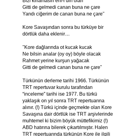
Bizi kınamasın ehl-i din olan
Gitti de gelmedi canan buna ne çare
Yandı ciğerim de canan buna ne çare''
Kore Savaşından sonra bu türküye bir
dörtlük daha eklenir…
''Kore dağlarında ot kucak kucak
Ne bilsin analar (oy oy) böyle olacak
Rahmet yerine kurşun yağacak
Gitti de gelmedi canan buna ne çare"
Türkünün derleme tarihi 1966. Türkünün
TRT repertuvar kurulu tarafından
“inceleme” tarihi ise 1977. Bu türkü
yaklaşık on yıl sonra TRT repertuarına
alınır. (!) Türkü içinde geçmekte olan Kore
Savaşına dair dörtlük ise TRT arşivlerinde
muhtemel ki bizim böyük müttefikimiz (!)
ABD hatırına bilerek çıkartılmıştır. Halen
TRT repertuarında türkünün Kore ile ilgili