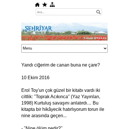
Yandı ciğerim de canan buna ne çare?
10 Ekim 2016
Erol Toy'un çok güzel bir kitabı vardı iki
ciltlik: ''Toprak Acıkınca'' (Yaz Yayınları,
1998) Kurtuluş savaşını anlatırdı… Bu
kitapta bir hikâyecik hatırlıyorum torun ile
nine arasında geçen...
- ''Nine ölüm nedir?''