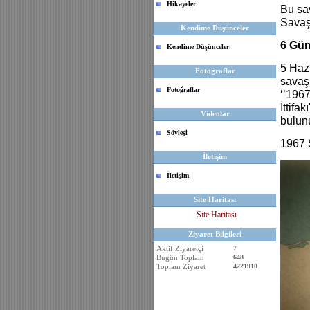
Hikayeler
Bu sav
Savaş
Kendime Düşünceler
6 Gün
Kendime Düşünceler
5 Hazi
Fotoğraflar
savaş 
Fotoğraflar
‘’1967
İttifa
Videolar
bulun
Söyleşi
1967 
İletişim
İletişim
Site Haritası
Site Haritası
Ziyaret Bilgileri
Aktif Ziyaretçi
7
Bugün Toplam
648
Toplam Ziyaret
4221910