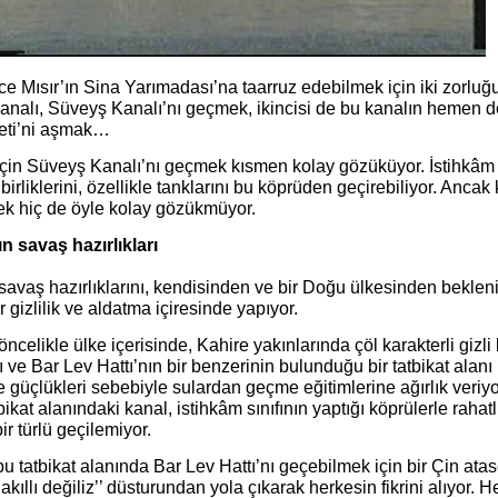
e Mısır’ın Sina Yarımadası’na taarruz edebilmek için iki zorluğu
kanalı, Süveyş Kanalı’nı geçmek, ikincisi de bu kanalın hemen 
eti’ni aşmak…
için Süveyş Kanalı’nı geçmek kısmen kolay gözüküyor. İstihkâm b
birliklerini, özellikle tanklarını bu köprüden geçirebiliyor. Ancak
k hiç de öyle kolay gözükmüyor.
ın savaş hazırlıkları
 savaş hazırlıklarını, kendisinden ve bir Doğu ülkesinden bekl
r gizlilik ve aldatma içiresinde yapıyor.
 öncelikle ülke içerisinde, Kahire yakınlarında çöl karakterli gizl
 ve Bar Lev Hattı’nın bir benzerinin bulunduğu bir tatbikat alanı
güçlükleri sebebiyle sulardan geçme eğitimlerine ağırlık veriyor.
bikat alanındaki kanal, istihkâm sınıfının yaptığı köprülerle rahat
bir türlü geçilemiyor.
bu tatbikat alanında Bar Lev Hattı’nı geçebilmek için bir Çin ata
akıllı değiliz’’ düsturundan yola çıkarak herkesin fikrini alıyor. H