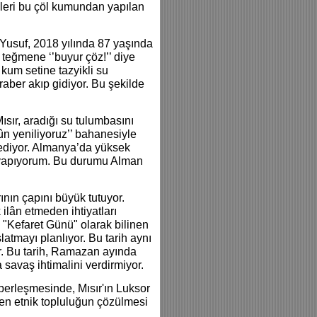
ileri bu çöl kumundan yapılan
Yusuf, 2018 yılında 87 yaşında
a teğmene ‘’buyur çöz!’’ diye
 kum setine tazyikli su
raber akıp gidiyor. Bu şekilde
Mısır, aradığı su tulumbasını
ûn yeniliyoruz’’ bahanesiyle
 ediyor. Almanya’da yüksek
yapıyorum. Bu durumu Alman
rının çapını büyük tutuyor.
 ilân etmeden ihtiyatları
 "Kefaret Günü" olarak bilinen
tmayı planlıyor. Bu tarih aynı
. Bu tarih, Ramazan ayında
 savaş ihtimalini verdirmiyor.
berleşmesinde, Mısır'ın Luksor
en etnik topluluğun çözülmesi