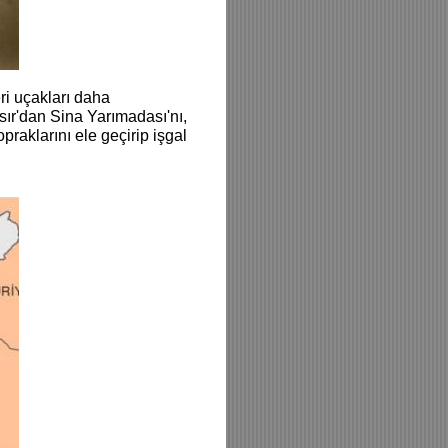
eri uçakları daha
ısır'dan Sina Yarımadası'nı,
opraklarını ele geçirip işgal