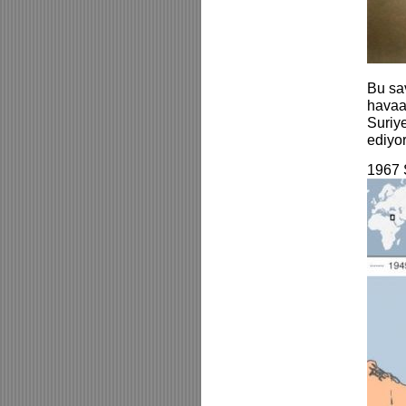
Bu sav
havaal
Suriye
ediyor
1967