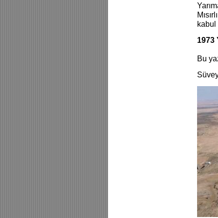
Yarıma
Mısırl
kabul 
1973 
Bu ya
Süvey