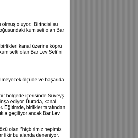
 olmuş oluyor: Birincisi su
doğusundaki kum seti olan Bar
irlikleri kanal üzerine köprü
 kum setti olan Bar Lev Seti’ni
enilmeyecek ölçüde ve başarıda
i bir bölgede içerisinde Süveyş
 inşa ediyor. Burada, kanalı
 Eğitimde, birlikler tarafından
lıkla geçiliyor ancak Bar Lev
sözü olan ‘’hiçbirimiz hepimiz
er fikir bu alanda deneniyor.