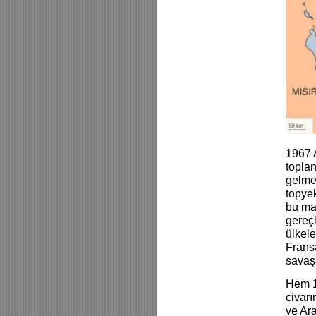
1967 A
topla
gelmey
topye
bu mak
gereçl
ülkele
Fransa
savaş
Hem 1
civar
ve Ara