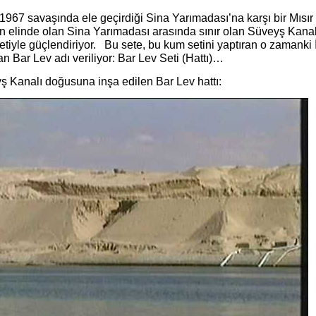
, 1967 savaşında ele geçirdiği Sina Yarımadası’na karşı bir Mısır t
l’in elinde olan Sina Yarımadası arasında sınır olan Süveyş Ka
etiyle güçlendiriyor. Bu sete, bu kum setini yaptıran o zamanki
an Bar Lev adı veriliyor: Bar Lev Seti (Hattı)…
ş Kanalı doğusuna inşa edilen Bar Lev hattı: