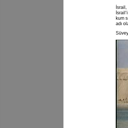
İsrail
İsrai
kum s
adı ol
Süvey