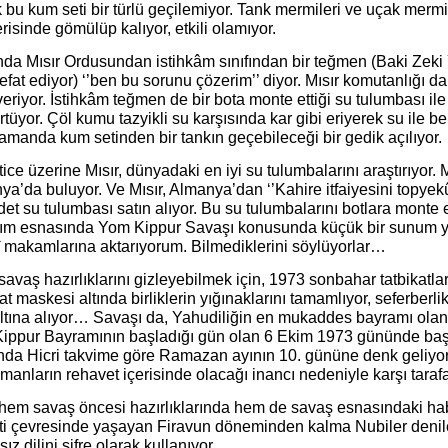
bu kum seti bir türlü geçilemiyor. Tank mermileri ve uçak merm
erisinde gömülüp kalıyor, etkili olamıyor.
da Mısır Ordusundan istihkâm sınıfından bir teğmen (Baki Zeki 
efat ediyor) ‘’ben bu sorunu çözerim’’ diyor. Mısır komutanlığı d
 veriyor. İstihkâm teğmen de bir bota monte ettiği su tulumbası ile
tüyor. Çöl kumu tazyikli su karşısında kar gibi eriyerek su ile be
amanda kum setinden bir tankın geçebileceği bir gedik açılıyor.
ice üzerine Mısır, dünyadaki en iyi su tulumbalarını araştırıyor. 
a’da buluyor. Ve Mısır, Almanya’dan ‘’Kahire itfaiyesini topyek
et su tulumbası satın alıyor. Bu su tulumbalarını botlara monte
sım esnasında Yom Kippur Savaşı konusunda küçük bir sunum 
î makamlarına aktarıyorum. Bilmediklerini söylüyorlar…
 savaş hazırlıklarını gizleyebilmek için, 1973 sonbahar tatbikatla
at maskesi altında birliklerin yığınaklarını tamamlıyor, seferberlik
altına alıyor… Savaşı da, Yahudiliğin en mukaddes bayramı olan
ippur Bayramının başladığı gün olan 6 Ekim 1973 gününde başla
da Hicri takvime göre Ramazan ayının 10. gününe denk geliyor
anların rehavet içerisinde olacağı inancı nedeniyle karşı tarafa
, hem savaş öncesi hazırlıklarında hem de savaş esnasındaki ha
eti çevresinde yaşayan Firavun döneminden kalma Nubiler denil
ız dilini şifre olarak kullanıyor.