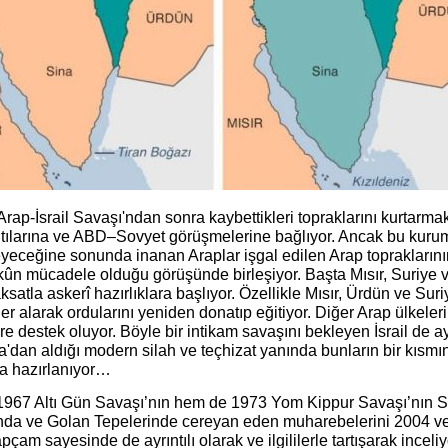
rap-İsrail Savaşı'ndan sonra kaybettikleri topraklarını kurtarmak
ntılarına ve ABD–Sovyet görüşmelerine bağlıyor. Ancak bu kuruml
eceğine sonunda inanan Araplar işgal edilen Arap topraklarının 
kûn mücadele olduğu görüşünde birleşiyor. Başta Mısır, Suriye 
satla askerî hazırlıklara başlıyor. Özellikle Mısır, Ürdün ve Sur
er alarak ordularını yeniden donatıp eğitiyor. Diğer Arap ülkele
re destek oluyor. Böyle bir intikam savaşını bekleyen İsrail de
'dan aldığı modern silah ve teçhizat yanında bunların bir kısmın
a hazırlanıyor…
967 Altı Gün Savaşı’nın hem de 1973 Yom Kippur Savaşı’nın 
ında ve Golan Tepelerinde cereyan eden muharebelerini 2004 ve 
pçam sayesinde de ayrıntılı olarak ve ilgililerle tartışarak incel