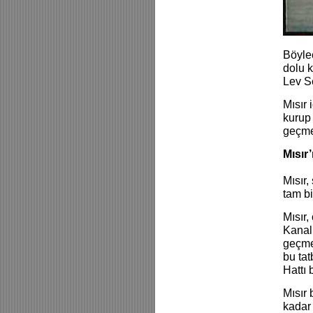
Böylec
dolu 
Lev S
Mısır 
kurup 
geçme
Mısır’
Mısır,
tam bi
Mısır,
Kanalı
geçme 
bu tat
Hattı 
Mısır 
kadar 