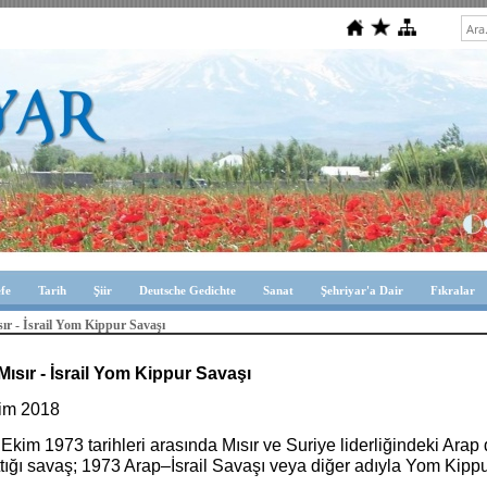
efe
Tarih
Şiir
Deutsche Gedichte
Sanat
Şehriyar'a Dair
Fıkralar
ır - İsrail Yom Kippur Savaşı
Mısır - İsrail Yom Kippur Savaşı
im 2018
 Ekim 1973 tarihleri arasında Mısır ve Suriye liderliğindeki Arap d
tığı savaş; 1973 Arap–İsrail Savaşı veya diğer adıyla Yom Kippur