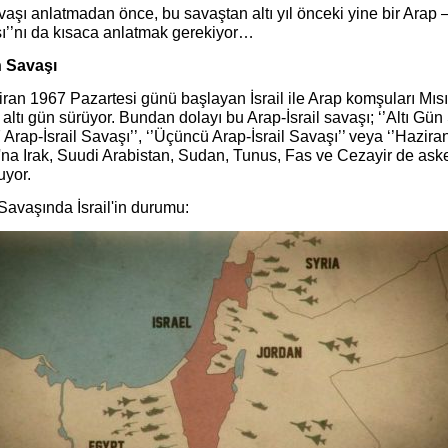
aşı anlatmadan önce, bu savaştan altı yıl önceki yine bir Arap – 
ı’’nı da kısaca anlatmak gerekiyor…
 Savaşı
ran 1967 Pazartesi günü başlayan İsrail ile Arap komşuları Mısı
altı gün sürüyor. Bundan dolayı bu Arap-İsrail savaşı; ‘’Altı Gün 
 Arap-İsrail Savaşı’’, ‘’Üçüncü Arap-İsrail Savaşı’’ veya ‘’Haziran
kı'na Irak, Suudi Arabistan, Sudan, Tunus, Fas ve Cezayir de ask
uyor.
Savaşında İsrail'in durumu: