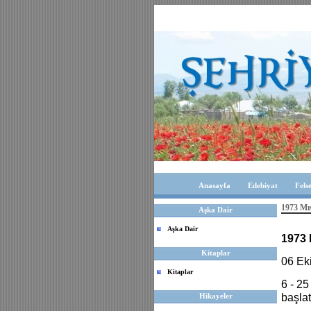
Anasayfa
Edebiyat
Fels
1973 Mıs
Aşka Dair
Aşka Dair
1973 
Kitaplar
06 Ek
Kitaplar
6 - 25
Hikayeler
başlat