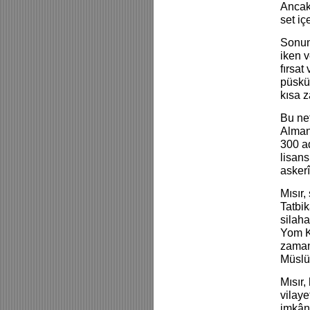
Ancak 
set iç
Sonun
iken v
fırsat
püskür
kısa z
Bu net
Almany
300 ad
lisan
asker
Mısır,
Tatbik
silah
Yom K
zaman
Müslüm
Mısır
vilay
imkâns