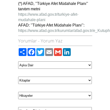
(*) AFAD, ’'Türkiye Afet Müdahale Planı’’
tanıtım metni
https://www.afad.gov.tr/turkiye-afet-
mudahale-plani
AFAD: ’'Türkiye Afet Müdahale Planı’’:
https://www.afad.gov.tr/kurumlar/afad.gov.tr/e_Kutu
Yorumlar
-
Yorum Yaz
Paylaş
Facebook
Twitter
Email
Gmail
LinkedIn