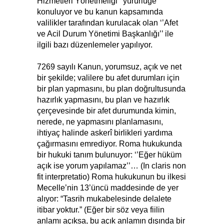
Hizmetleri Yönetmeliği’’ yürürlüğe
konuluyor ve bu kanun kapsamında
valilikler tarafından kurulacak olan ‘’Afet
ve Acil Durum Yönetimi Başkanlığı’’ ile
ilgili bazı düzenlemeler yapılıyor.
7269 sayılı Kanun, yorumsuz, açık ve net
bir şekilde; valilere bu afet durumları için
bir plan yapmasını, bu plan doğrultusunda
hazırlık yapmasını, bu plan ve hazırlık
çerçevesinde bir afet durumunda kimin,
nerede, ne yapmasını planlamasını,
ihtiyaç halinde askerî birlikleri yardıma
çağırmasını emrediyor. Roma hukukunda
bir hukuki tanım bulunuyor: ‘’Eğer hüküm
açık ise yorum yapılamaz’’… (In claris non
fit interpretatio) Roma hukukunun bu ilkesi
Mecelle’nin 13’üncü maddesinde de yer
alıyor: “Tasrih mukabelesinde delalete
itibar yoktur.” (Eğer bir söz veya fiilin
anlamı açıksa, bu açık anlamın dışında bir