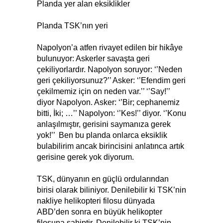
Planda yer alan eksiklikler
Planda TSK’nın yeri
Napolyon’a atfen rivayet edilen bir hikâye
bulunuyor: Askerler savaşta geri
çekiliyorlardır. Napolyon soruyor: ‘’Neden
geri çekiliyorsunuz?’’ Asker: ‘’Efendim geri
çekilmemiz için on neden var.’’ ‘’Say!’’
diyor Napolyon. Asker: ‘’Bir; cephanemiz
bitti, İki; …’’ Napolyon: ‘’Kes!’’ diyor. ‘’Konu
anlaşılmıştır, gerisini saymanıza gerek
yok!’’ Ben bu planda onlarca eksiklik
bulabilirim ancak birincisini anlatınca artık
gerisine gerek yok diyorum.
TSK, dünyanın en güçlü ordularından
birisi olarak biliniyor. Denilebilir ki TSK’nin
nakliye helikopteri filosu dünyada
ABD’den sonra en büyük helikopter
filosuna sahiptir. Denilebilir ki TSK’nin