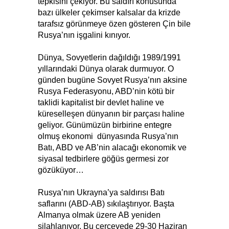
tepkisini çekiyor. Bu saldırı konusunda
bazı ülkeler çekimser kalsalar da krizde
tarafsız görünmeye özen gösteren Çin bile
Rusya’nın işgalini kınıyor.
Dünya, Sovyetlerin dağıldığı 1989/1991
yıllarındaki Dünya olarak durmuyor. O
günden bugüne Sovyet Rusya’nın aksine
Rusya Federasyonu, ABD’nin kötü bir
taklidi kapitalist bir devlet haline ve
küreselleşen dünyanın bir parçası haline
geliyor. Günümüzün birbirine entegre
olmuş ekonomi dünyasında Rusya’nın
Batı, ABD ve AB’nin alacağı ekonomik ve
siyasal tedbirlere göğüs germesi zor
gözüküyor…
Rusya’nın Ukrayna’ya saldırısı Batı
saflarını (ABD-AB) sıkılaştırıyor. Başta
Almanya olmak üzere AB yeniden
silahlanıyor. Bu çerçevede 29-30 Haziran