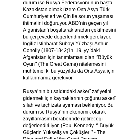
durum ise Rusya Federasyonunun başta
Kazakistan olmak üzere Orta Asya Türk
Cumhuriyetleri ve Çin ile sorun yaşaması
ihtimalini doğuruyor. ABD’nin geçen yıl
Afganistan’ı boşaltarak aradan çekilmesini
bu çerçevede değerlendirmek gerekiyor.
İngiliz İstihbarat Subayı Yüzbaşı Arthur
Conolly (1807-1842)'in 19. yy.'daki
Afganistan için tanımlaması olan ‘’Büyük
Oyun’’ (The Great Game) nitelemesini
muhtemel ki bu yüzyılda da Orta Asya için
kullanmamız gerekiyor.
Rusya’nın bu saldırıdaki askerî zafiyetini
gidermek için kaynaklarının çoğunu askerî
silah ve teçhizata ayırması bekleniyor. Bu
durum ise Rusya’nın ekonomik olarak
zayıflamasını beraberinde getireceği
değerlendiriliyor. (Paul Kennedy, ‘’’Büyük
Güçlerin Yükseliş ve Çöküşleri’’ - The