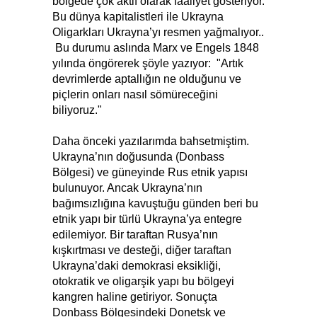
bölgede çok aktif olarak faaliyet gösteriyor.
Bu dünya kapitalistleri ile Ukrayna
Oligarkları Ukrayna’yı resmen yağmalıyor..
Bu durumu aslında Marx ve Engels 1848
yılında öngörerek şöyle yazıyor: "Artık
devrimlerde aptallığın ne olduğunu ve
piçlerin onları nasıl sömüreceğini
biliyoruz."
Daha önceki yazılarımda bahsetmiştim.
Ukrayna’nın doğusunda (Donbass
Bölgesi) ve güneyinde Rus etnik yapısı
bulunuyor. Ancak Ukrayna’nın
bağımsızlığına kavuştuğu günden beri bu
etnik yapı bir türlü Ukrayna’ya entegre
edilemiyor. Bir taraftan Rusya’nın
kışkırtması ve desteği, diğer taraftan
Ukrayna’daki demokrasi eksikliği,
otokratik ve oligarşik yapı bu bölgeyi
kangren haline getiriyor. Sonuçta
Donbass Bölgesindeki Donetsk ve