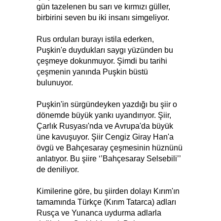
gün tazelenen bu sarı ve kırmızı güller,
birbirini seven bu iki insanı simgeliyor.
Rus orduları burayı istila ederken,
Puşkin'e duydukları saygı yüzünden bu
çeşmeye dokunmuyor. Şimdi bu tarihi
çeşmenin yanında Puşkin büstü
bulunuyor.
Puşkin'in sürgündeyken yazdığı bu şiir o
dönemde büyük yankı uyandırıyor. Şiir,
Çarlık Rusyası'nda ve Avrupa'da büyük
üne kavuşuyor. Şiir
Cengiz
Giray Han'a
övgü ve Bahçesaray çeşmesinin hüznünü
anlatıyor. Bu şiire ‘’Bahçesaray Selsebili’’
de deniliyor.
Kimilerine göre, bu şiirden dolayı Kırım'ın
tamamında Türkçe (Kırım Tatarca) adları
Rusça ve Yunanca uydurma adlarla