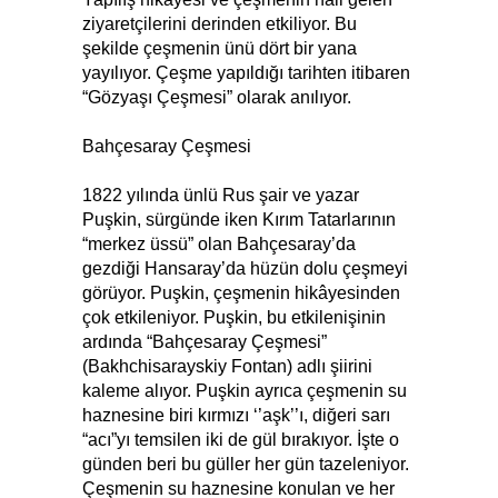
ziyaretçilerini derinden etkiliyor. Bu
şekilde çeşmenin ünü dört bir yana
yayılıyor. Çeşme yapıldığı tarihten itibaren
“Gözyaşı Çeşmesi” olarak anılıyor.
Bahçesaray Çeşmesi
1822 yılında ünlü Rus şair ve yazar
Puşkin, sürgünde iken Kırım Tatarlarının
“merkez üssü” olan Bahçesaray’da
gezdiği Hansaray’da hüzün dolu çeşmeyi
görüyor. Puşkin, çeşmenin hikâyesinden
çok etkileniyor. Puşkin, bu etkilenişinin
ardında “Bahçesaray Çeşmesi”
(Bakhchisarayskiy Fontan) adlı şiirini
kaleme alıyor. Puşkin ayrıca çeşmenin su
haznesine biri kırmızı ‘’aşk’’ı, diğeri sarı
“acı”yı temsilen iki de gül bırakıyor. İşte o
günden beri bu güller her gün tazeleniyor.
Çeşmenin su haznesine konulan ve her