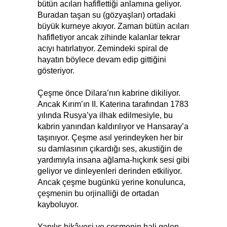
bütün acıları hafiflettiği anlamına geliyor.
Buradan taşan su (gözyaşları) ortadaki
büyük kurneye akıyor. Zaman bütün acıları
hafifletiyor ancak zihinde kalanlar tekrar
acıyı hatırlatıyor. Zemindeki spiral de
hayatın böylece devam edip gittiğini
gösteriyor.
Çeşme önce Dilara’nın kabrine dikiliyor.
Ancak Kırım’ın II. Katerina tarafından 1783
yılında Rusya’ya ilhak edilmesiyle, bu
kabrin yanından kaldırılıyor ve Hansaray’a
taşınıyor. Çeşme asıl yerindeyken her bir
su damlasının çıkardığı ses, akustiğin de
yardımıyla insana ağlama-hıçkırık sesi gibi
geliyor ve dinleyenleri derinden etkiliyor.
Ancak çeşme bugünkü yerine konulunca,
çeşmenin bu orjinalliği de ortadan
kayboluyor.
Yapılış hikâyesi ve çeşmenin hali gelen