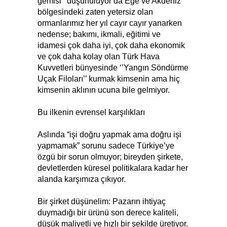
gemisi’’ düşünülüyor da Ege ve Akdeniz
bölgesindeki zaten yetersiz olan
ormanlarımız her yıl cayır cayır yanarken
nedense; bakımı, ikmali, eğitimi ve
idamesi çok daha iyi, çok daha ekonomik
ve çok daha kolay olan Türk Hava
Kuvvetleri bünyesinde ‘’Yangın Söndürme
Uçak Filoları’’ kurmak kimsenin ama hiç
kimsenin aklının ucuna bile gelmiyor.
Bu ilkenin evrensel karşılıkları
Aslında “işi doğru yapmak ama doğru işi
yapmamak” sorunu sadece Türkiye’ye
özgü bir sorun olmuyor; bireyden şirkete,
devletlerden küresel politikalara kadar her
alanda karşımıza çıkıyor.
Bir şirket düşünelim: Pazarın ihtiyaç
duymadığı bir ürünü son derece kaliteli,
düşük maliyetli ve hızlı bir şekilde üretiyor.