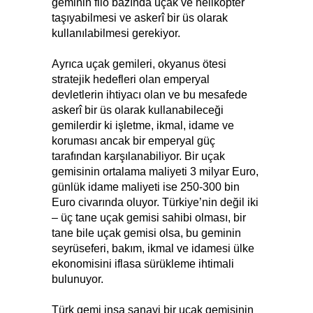
geminin filo bazında uçak ve helikopter
taşıyabilmesi ve askerî bir üs olarak
kullanılabilmesi gerekiyor.
Ayrıca uçak gemileri, okyanus ötesi
stratejik hedefleri olan emperyal
devletlerin ihtiyacı olan ve bu mesafede
askerî bir üs olarak kullanabileceği
gemilerdir ki işletme, ikmal, idame ve
koruması ancak bir emperyal güç
tarafından karşılanabiliyor. Bir uçak
gemisinin ortalama maliyeti 3 milyar Euro,
günlük idame maliyeti ise 250-300 bin
Euro civarında oluyor. Türkiye’nin değil iki
– üç tane uçak gemisi sahibi olması, bir
tane bile uçak gemisi olsa, bu geminin
seyrüseferi, bakım, ikmal ve idamesi ülke
ekonomisini iflasa sürükleme ihtimali
bulunuyor.
Türk gemi inşa sanayi bir uçak gemisinin