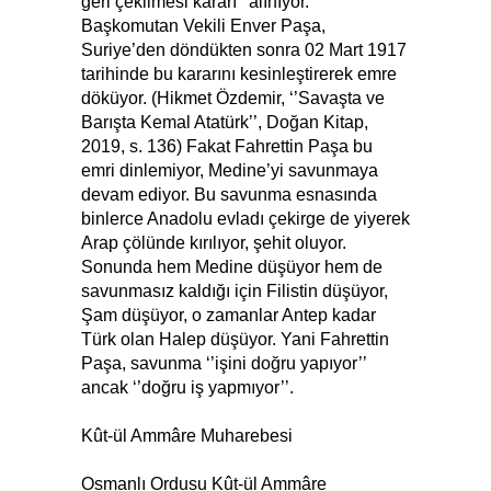
geri çekilmesi kararı’’ alınıyor.
Başkomutan Vekili Enver Paşa,
Suriye’den döndükten sonra 02 Mart 1917
tarihinde bu kararını kesinleştirerek emre
döküyor. (Hikmet Özdemir, ‘’Savaşta ve
Barışta Kemal Atatürk’’, Doğan Kitap,
2019, s. 136) Fakat Fahrettin Paşa bu
emri dinlemiyor, Medine’yi savunmaya
devam ediyor. Bu savunma esnasında
binlerce Anadolu evladı çekirge de yiyerek
Arap çölünde kırılıyor, şehit oluyor.
Sonunda hem Medine düşüyor hem de
savunmasız kaldığı için Filistin düşüyor,
Şam düşüyor, o zamanlar Antep kadar
Türk olan Halep düşüyor. Yani Fahrettin
Paşa, savunma ‘’işini doğru yapıyor’’
ancak ‘’doğru iş yapmıyor’’.
Kût-ül Ammâre Muharebesi
Osmanlı Ordusu Kût-ül Ammâre