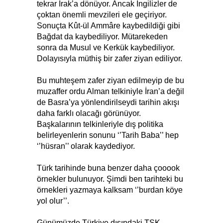
tekrar Irak’a dönüyor. Ancak İngilizler de
çoktan önemli mevzileri ele geçiriyor.
Sonuçta Kût-ül Ammâre kaybedildiği gibi
Bağdat da kaybediliyor. Mütarekeden
sonra da Musul ve Kerkük kaybediliyor.
Dolayısıyla müthiş bir zafer ziyan ediliyor.
Bu muhteşem zafer ziyan edilmeyip de bu
muzaffer ordu Alman telkiniyle İran’a değil
de Basra’ya yönlendirilseydi tarihin akışı
daha farklı olacağı görünüyor.
Başkalarının telkinleriyle dış politika
belirleyenlerin sonunu ‘’Tarih Baba’’ hep
‘’hüsran’’ olarak kaydediyor.
Türk tarihinde buna benzer daha çooook
örnekler bulunuyor. Şimdi ben tarihteki bu
örnekleri yazmaya kalksam ‘’burdan köye
yol olur’’.
Günümüzde Türkiye dışındaki TSK