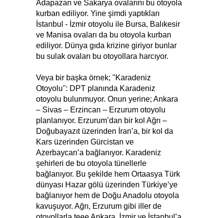
Adapazarı ve Sakarya ovalarını bu otoyola
kurban ediliyor. Yine şimdi yaptıkları
İstanbul - İzmir otoyolu ile Bursa, Balıkesir
ve Manisa ovaları da bu otoyola kurban
ediliyor. Dünya gıda krizine giriyor bunlar
bu sulak ovaları bu otoyollara harcıyor.
Veya bir başka örnek; ''Karadeniz
Otoyolu'': DPT planında Karadeniz
otoyolu bulunmuyor. Onun yerine; Ankara
– Sivas – Erzincan – Erzurum otoyolu
planlanıyor. Erzurum’dan bir kol Ağrı –
Doğubayazıt üzerinden İran’a, bir kol da
Kars üzerinden Gürcistan ve
Azerbaycan’a bağlanıyor. Karadeniz
şehirleri de bu otoyola tünellerle
bağlanıyor. Bu şekilde hem Ortaasya Türk
dünyası Hazar gölü üzerinden Türkiye’ye
bağlanıyor hem de Doğu Anadolu otoyola
kavuşuyor. Ağrı, Erzurum gibi iller de
otoyollarla teee Ankara, İzmir ve İstanbul’a