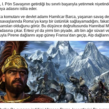
I. Pön Savaşının getirdiği bu sınırlı başarıyla yetinmek niyetind
ya adasını istila eder.
ca komutanı ve devlet adamı Hamilcar Barca, yaşanan savaş de
 savaşlarında Roma’ya karşı bir üstünlük sağlayamadığını, faka
 şansları olduğunu görür. Bu düşünce doğrultusunda Hannibal MÖ
dasına çıkar. Ertesi yıl da yirmi bin piyade, altı bin ağır süvari 
uyla Pirene dağlarını aşıp güney Fransa’dan geçip, Alp dağların