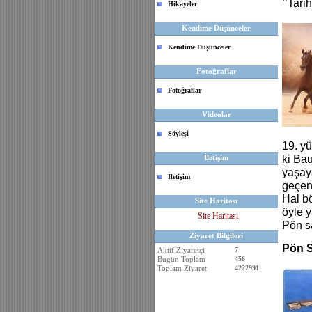
‘’Tari
Hikayeler
Kendime Düşünceler
Kendime Düşünceler
Fotoğraflar
Fotoğraflar
Videolar
Söyleşi
19. yü
İletişim
ki Bau
yaşay
İletişim
geçen 
Hal bö
Site Haritası
öyle y
Site Haritası
Pön s
Ziyaret Bilgileri
Pön S
Aktif Ziyaretçi
7
Bugün Toplam
456
Toplam Ziyaret
4222991