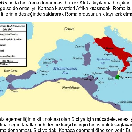
6 yılında bir Roma donanması bu kez Afrika kıyılarına bir çıka
gelse de ertesi yıl Kartaca kuvvetleri Afrika kıtasındaki Roma ku
fillerinin desteğinde saldırarak Roma ordusunun kıtayı terk etme
z egemenliğinin kilit noktası olan Sicilya için mücadele, ertesi 
lına değin taraflar birbirlerine karşı belirgin bir üstünlük sağlay
oma donanması, Sicilya’daki Kartaca egemenliğine son verir. Bu