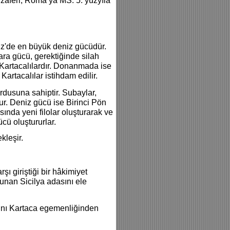
aferi, Roma’ya MS. 5. yüzyıla
z'de en büyük deniz gücüdür.
ara gücü, gerektiğinde silah
ı Kartacalılardır. Donanmada ise
 Kartacalılar istihdam edilir.
rdusuna sahiptir. Subaylar,
şur. Deniz gücü ise Birinci Pön
sında yeni filolar oluşturarak ve
ücü oluştururlar.
kleşir.
ı giriştiği bir hâkimiyet
unan Sicilya adasını ele
ını Kartaca egemenliğinden