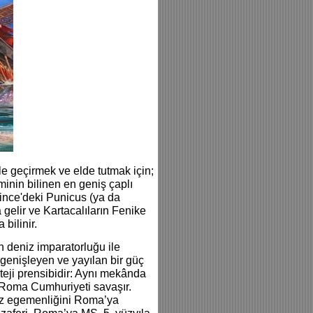
le geçirmek ve elde tutmak için;
inin bilinen en geniş çaplı
ince'deki Punicus (ya da
gelir ve Kartacalıların Fenike
bilinir.
n deniz imparatorluğu ile
genişleyen ve yayılan bir güç
ateji prensibidir: Aynı mekânda
e Roma Cumhuriyeti savaşır.
iz egemenliğini Roma’ya