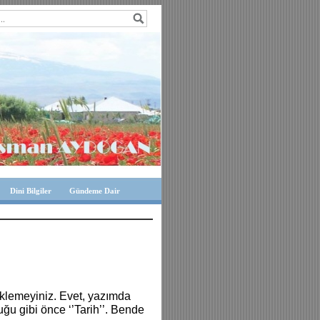
Dini Bilgiler
Gündeme Dair
eklemeyiniz. Evet, yazımda
u gibi önce ‘’Tarih’’. Bende