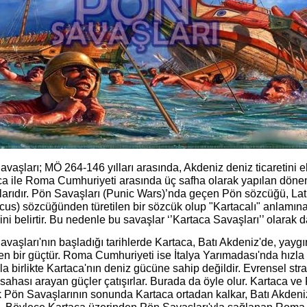
vaşları; MÖ 264-146 yılları arasında, Akdeniz deniz ticaretini e
ca ile Roma Cumhuriyeti arasında üç safha olarak yapılan dönem
larıdır. Pön Savaşları (Punic Wars)’nda geçen Pön sözcüğü, Lat
us) sözcüğünden türetilen bir sözcük olup "Kartacalı" anlamına 
ni belirtir. Bu nedenle bu savaşlar ‘’Kartaca Savaşları’’ olarak da 
vaşları'nın başladığı tarihlerde Kartaca, Batı Akdeniz'de, yaygı
n bir güçtür. Roma Cumhuriyeti ise İtalya Yarımadası'nda hızla 
a birlikte Kartaca'nın deniz gücüne sahip değildir. Evrensel str
sahası arayan güçler çatışırlar. Burada da öyle olur. Kartaca v
 Pön Savaşlarının sonunda Kartaca ortadan kalkar, Batı Akden