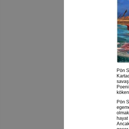
Pön Sa
Karta
savaş
Poenic
kökeni
Pön Sa
egeme
olmakl
hayat 
Ancak