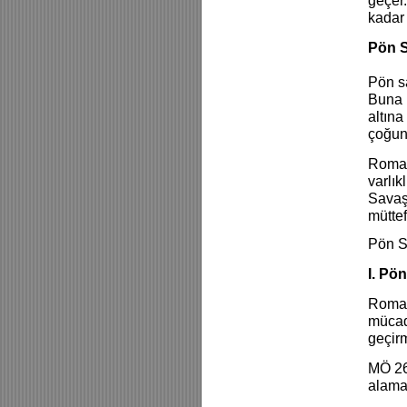
geçer
kadar 
Pön S
Pön s
Buna k
altına
çoğunl
Roma C
varlık
Savaşı
müttef
Pön Sa
I. Pö
Roma C
mücad
geçirm
MÖ 26
alamas