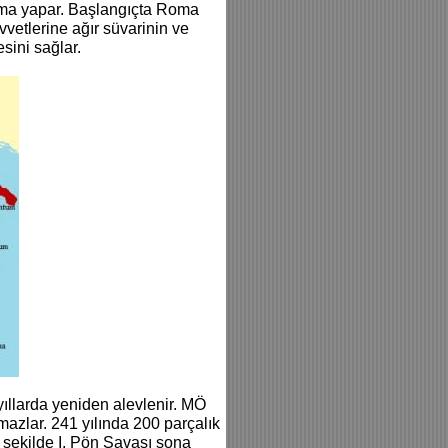
rtma yapar. Başlangıçta Roma
vvetlerine ağır süvarinin ve
sini sağlar.
yıllarda yeniden alevlenir. MÖ
amazlar. 241 yılında 200 parçalık
 şekilde I. Pön Savaşı sona