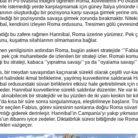
bal’ın Po ovasına indiğini öğrenen Roma, kuvvetlerini Po ovası
lerle istemediği yerde karşılaşmamak için güney İtalya yönünde i
nının oluşturduğu bir pozisyona karşı savaşa girmek yerine on
lediği bir pozisyonda savaşa girmek zorunda bırakmaktır. Niteki
bal, kendisini izleyen Roma ordusunu, Tresimen gölü çevresind
dığı bu zafere rağmen Hannibal, Roma üzerine yürümez. Pek çok
unu, kuşatma silahlarının olmamasına bağlar.
en yenilgisinin ardından Roma, bugün askeri stratejide ‘’’Fabian 
e pek çok muharebede de izlenilen bir strateji izler. Romalı ko
ği bu strateji, kabaca ‘’yıpratma savaşı’’ ya da ‘’oyalama savaşı’’ 
, bir meydan savaşından kaçınarak sürekli olarak çeşitli vur-kaç t
t halindeki ikmal birliklerine, yayılmış kuvvetlerine saldırarak H
al ordusundaki süvari birliklerini etkisiz hale getirebilmek için
 eder. Hannibal kuvvetlerine sürekli saldırılar düzenler. Ne var 
alınabilecek bir stratejidir ve bu yüzden de iki yanı keskin bir kı
a kısa bir süre sonra sorgulanmaya, eleştirilmeye başlanır. Tr
ör seçilen Fabius, görev süresinin sonlarına doğru Roma süvari
ayrılığı giderek derinleşir. Hannibal’in Campania’yı yakıp yıkmas
’un itibarını iyice zedeler. Diktatörlük süresi bittiğinde ise Roma 
ekten vazgeçer.