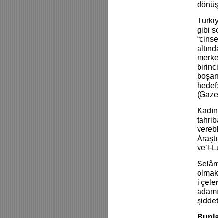
dönüşe
Türkiy
gibi s
“cinse
altınd
merkez
birinc
boşanm
hedef;
(Gazet
Kadınl
tahrib
verebi
Araştı
ve’l-L
Selâme
olmakt
ilçele
adamı
şidde
Bunla