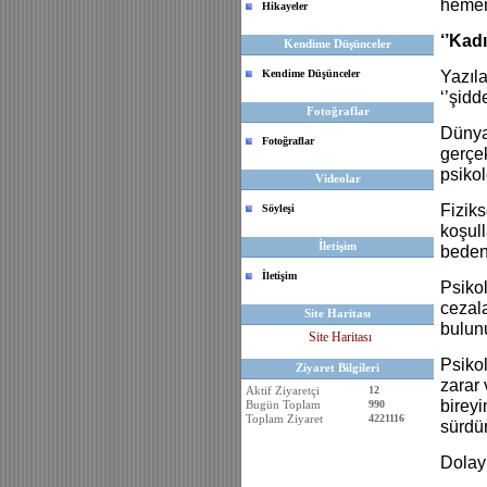
hemen 
Hikayeler
‘’Kad
Kendime Düşünceler
Kendime Düşünceler
Yazıla
‘’şidd
Fotoğraflar
Dünya 
Fotoğraflar
gerçe
psiko
Videolar
Fiziks
Söyleşi
koşul
İletişim
beden
İletişim
Psikol
cezal
Site Haritası
bulu
Site Haritası
Psikol
Ziyaret Bilgileri
zarar 
Aktif Ziyaretçi
12
bireyi
Bugün Toplam
990
Toplam Ziyaret
4221116
sürdür
Dolayı