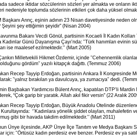
a sadece iktidar sözcülerinin sözleri yer almakta ve onların ikti
ri nedeniyle toplumda sözlerinin etkileri çok daha yüksel olmakt
Başkanı Arınç, eşinin adının 23 Nisan davetiyesinde neden olm
 Şeyini şey ettiğimin şeyidir” (Nisan 2004)
Savunma Bakanı Vecdi Gönül, partisinin Kocaeli İl Kadın Kolları
 Kadınlar Günü Dayanışma Çayı’nda: "Türk hanımları evinin süsüd
arı ise maalesef ezilmektedir.’’ (Mart 2005)
nkırı Milletvekili Hikmet Özdemir, içinde ''Cehennemlik olanla
olduğunu gördüm'' yazılı kitapçık dağıttı. (Temmuz 2006)
kan Recep Tayyip Erdoğan, partisinin Ankara İl Kongresinde Mü
 olarak: "yalnız bırakılan ya davulcuya, ya zurnacıya" dedi. (Tem
in Başbakan Yardımcısı Bülent Arınç, kapatılan DTP’li Mardin M
erek, “Çok garip bir yaratık. Allah akıl fikir versin” (22 Aralık 200
kan Recep Tayyip Erdoğan, Büyük Anadolu Otelinde düzenlene
Kurultayında: ‘’Kadınlara yönelik şiddet olayları, muhalefetin 
rmuş gibi bir havada takdim edilmektedir.’’ (Mart 2011)
nun Ünye ilçesinde, AKP Ünye İlçe Tanıtım ve Medya Başkanı S
ar için: "Örtüsüz kadın perdesiz eve benzer. Perdesiz ev ya satılık