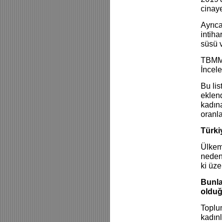
cinaye
Ayrıca
intiha
süsü v
TBMM 
İncele
Bu lis
eklend
kadına
oranl
Türki
Ülkemi
nedenl
ki üz
Bunla
olduğ
Toplu
kadın