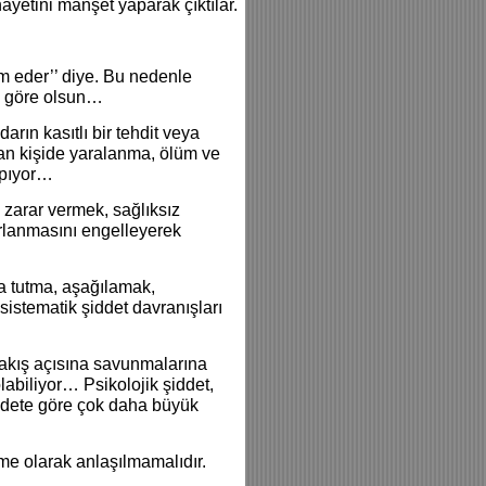
ayetini manşet yaparak çıktılar.
am eder’’ diye. Bu nedenle
na göre olsun…
arın kasıtlı bir tehdit veya
an kişide yaralanma, ölüm ve
apıyor…
 zarar vermek, sağlıksız
rlanmasını engelleyerek
nda tutma, aşağılamak,
stematik şiddet davranışları
 bakış açısına savunmalarına
labiliyor… Psikolojik şiddet,
şiddete göre çok daha büyük
me olarak anlaşılmamalıdır.