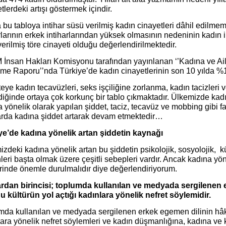
tlerdeki artışı göstermek içindir.
 bu tabloya intihar süsü verilmiş kadın cinayetleri dâhil edilmemi
rlarının erkek intiharlarından yüksek olmasının nedeninin kadın i
erilmiş töre cinayeti olduğu değerlendirilmektedir.
İnsan Hakları Komisyonu tarafından yayınlanan ‘’Kadına ve Ail
me Raporu’’nda Türkiye’de kadın cinayetlerinin son 10 yılda %14
teye kadın tecavüzleri, seks işçiliğine zorlanma, kadın tacizler
iğinde ortaya çok korkunç bir tablo çıkmaktadır. Ülkemizde kadın
 yönelik olarak yapılan şiddet, taciz, tecavüz ve mobbing gibi f
arda kadına şiddet artarak devam etmektedir…
ye’de kadına yönelik artan şiddetin kaynağı
zdeki kadına yönelik artan bu şiddetin psikolojik, sosyolojik, 
eri başta olmak üzere çeşitli sebepleri vardır. Ancak kadına yöne
erinde önemle durulmalıdır diye değerlendiriyorum.
rdan birincisi; toplumda kullanılan ve medyada sergilenen 
u kültürün yol açtığı kadınlara yönelik nefret söylemidir.
mda kullanılan ve medyada sergilenen erkek egemen dilinin hâki
lara yönelik nefret söylemleri ve kadın düşmanlığına, kadına ve