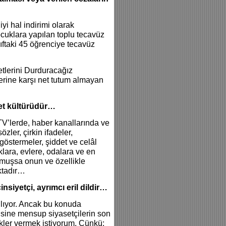
i hal indirimi olarak
ocuklara yapılan toplu tecavüz
ıftaki 45 öğrenciye tecavüz
etlerini Durduracağız
lerine karşı net tutum almayan
et kültürüdür…
 TV’lerde, haber kanallarında ve
zler, çirkin ifadeler,
göstermeler, şiddet ve celâl
lara, evlere, odalara ve en
lmuşsa onun ve özellikle
ktadır…
siyetçi, ayrımcı eril dildir…
pılıyor. Ancak bu konuda
rtisine mensup siyasetçilerin son
ekler vermek istiyorum. Çünkü;