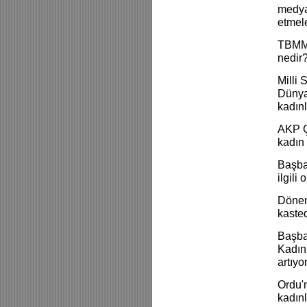
medyad
etmele
TBMM 
nedir?
Milli 
Dünya
kadınl
AKP Ça
kadın 
Başba
ilgili
Dönem
kasted
Başba
Kadın 
artıyo
Ordu'
kadınl