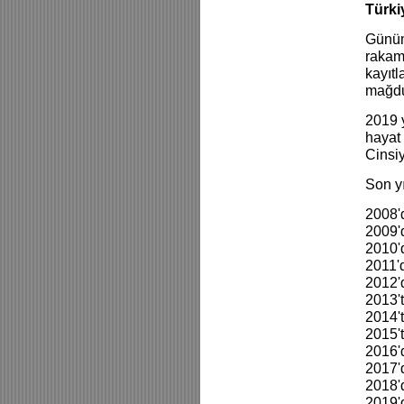
Türki
Günüm
rakam
kayıtl
mağdu
2019 y
hayat 
Cinsiy
Son yı
2008'
2009'
2010'
2011'
2012'
2013'
2014'
2015'
2016'
2017'
2018'
2019'd