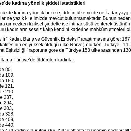
ye’de kadına yönelik şiddet
istatistikleri
üzde kadına yönelik her iki şiddetin ülkemizde ne kadar yaygı
lar ne yazık ki elimizde mevcut bulunmamaktadır. Bunun nedeni 
ara girmezken fiziksel şiddette ise intihar süsü verilerek üstünün
ru kadınların sessiz kalıp kendini kaderine mahkûm etmeleri ola
ılı ‘’Kadın, Barış ve Güvenlik Endeksi’’ araştırmasına göre; 167
kalitesinin en yüksek olduğu ülke Norveç olurken, Türkiye 114. sı
et Eşitsizliği’’ raporuna göre de Türkiye 153 ülke arasından 130
llarda Türkiye’de öldürülen kadınlar:
de 80,
da 109,
da 180,
de 121,
de 210,
te 237,
te 294,
te 303,
da 328,
de 409,
de 440,
a 474 kadın öldürülmüştür. Yılları alt alta yazmamın nedeni yıll