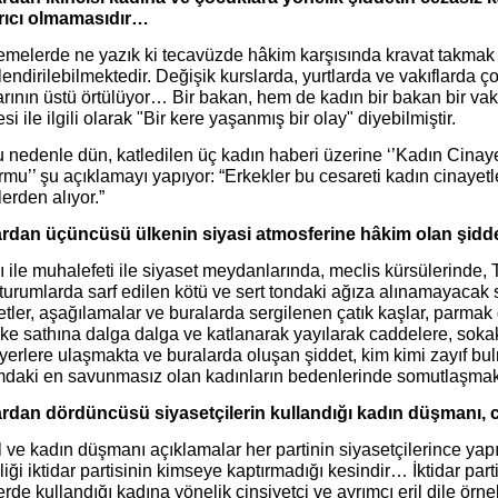
rıcı olmamasıdır…
melerde ne yazık ki tecavüzde hâkim karşısında kravat takmak iy
endirilebilmektedir. Değişik kurslarda, yurtlarda ve vakıflarda ç
rının üstü örtülüyor… Bir bakan, hem de kadın bir bakan bir vak
si ile ilgili olarak "Bir kere yaşanmış bir olay" diyebilmiştir.
u nedenle dün, katledilen üç kadın haberi üzerine ‘’Kadın Cinay
rmu’’ şu açıklamayı yapıyor: “Erkekler bu cesareti kadın cinayet
ilerden alıyor.”
rdan üçüncüsü ülkenin siyasi atmosferine hâkim olan şidd
rı ile muhalefeti ile siyaset meydanlarında, meclis kürsülerinde,
turumlarda sarf edilen kötü ve sert tondaki ağıza alınamayacak sö
tler, aşağılamalar ve buralarda sergilenen çatık kaşlar, parmak 
ke sathına dalga dalga ve katlanarak yayılarak caddelere, sokak
yerlere ulaşmakta ve buralarda oluşan şiddet, kim kimi zayıf bu
mdaki en savunmasız olan kadınların bedenlerinde somutlaşma
rdan dördüncüsü siyasetçilerin kullandığı kadın düşmanı, cin
il ve kadın düşmanı açıklamalar her partinin siyasetçilerince ya
iliği iktidar partisinin kimseye kaptırmadığı kesindir… İktidar pa
rde kullandığı kadına yönelik cinsiyetçi ve ayrımcı eril dile örn