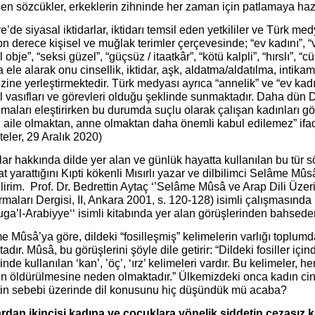
n sözcükler, erkeklerin zihninde her zaman için patlamaya hazı
e’de siyasal iktidarlar, iktidarı temsil eden yetkililer ve Türk me
on derece kişisel ve muğlak terimler çerçevesinde; “ev kadını”, “v
l obje”, “seksi güzel”, “güçsüz / itaatkâr”, “kötü kalpli”, “hırslı”, “cü
a ele alarak onu cinsellik, iktidar, aşk, aldatma/aldatılma, intikam
ine yerleştirmektedir. Türk medyası ayrıca “annelik” ve “ev kadınl
il vasıfları ve görevleri olduğu şeklinde sunmaktadır. Daha dün D
aları eleştirirken bu durumda suçlu olarak çalışan kadınları gö
 aile olmaktan, anne olmaktan daha önemli kabul edilemez” ifade
eler, 29 Aralık 2020)
ar hakkında dilde yer alan ve günlük hayatta kullanılan bu tür s
at yarattığını Kıpti kökenli Mısırlı yazar ve dilbilimci Selâme Mûs
lirim. Prof. Dr. Bedrettin Aytaç ‘’Selâme Mûsâ ve Arap Dili Üzeri
rmaları Dergisi, II, Ankara 2001, s. 120-128) isimli çalışmasında
uga’l-Arabiyye‘‘ isimli kitabında yer alan görüşlerinden bahseder
 Mûsâ’ya göre, dildeki “fosilleşmiş” kelimelerin varlığı toplumd
adır. Mûsâ, bu görüşlerini şöyle dile getirir: “Dildeki fosiller için
rinde kullanılan ‘kan’, ’öç’, ‘ırz’ kelimeleri vardır. Bu kelimeler, h
n öldürülmesine neden olmaktadır.” Ülkemizdeki onca kadın cin
tin sebebi üzerinde dil konusunu hiç düşündük mü acaba?
rdan ikincisi kadına ve çocuklara yönelik şiddetin cezasız k