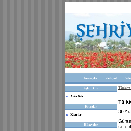
Anasayfa
Edebiyat
Fels
Türkiye’
Aşka Dair
Aşka Dair
Türki
Kitaplar
30 Ar
Kitaplar
Günümü
Hikayeler
sorunl