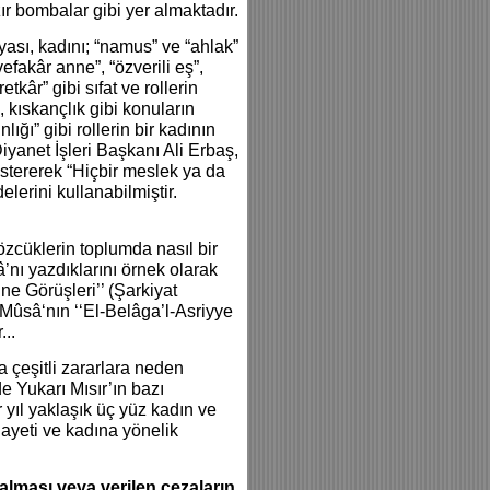
r bombalar gibi yer almaktadır.
dyası, kadını; “namus” ve “ahlak”
efakâr anne”, “özverili eş”,
retkâr” gibi sıfat ve rollerin
, kıskançlık gibi konuların
ığı” gibi rollerin bir kadının
iyanet İşleri Başkanı Ali Erbaş,
stererek “Hiçbir meslek ya da
lerini kullanabilmiştir.
özcüklerin toplumda nasıl bir
â’nı yazdıklarını örnek olarak
ne Görüşleri’’ (Şarkiyat
 Mûsâ‘nın ‘‘El-Belâga’l-Asriyye
...
a çeşitli zararlara neden
de Yukarı Mısır’ın bazı
er yıl yaklaşık üç yüz kadın ve
ayeti ve kadına yönelik
alması veya verilen cezaların