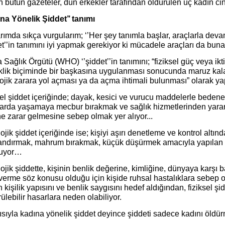
bütün gazeteler, dün erkekler tarafından öldürülen üç kadın cin
ına Yönelik Şiddet’’ tanımı
rımda sıkça vurgularım; ‘’Her şey tanımla başlar, araçlarla dev
et’’in tanımını iyi yapmak gerekiyor ki mücadele araçları da bu
Sağlık Örgütü (WHO) ‘’şiddet’’in tanımını; “fiziksel güç veya iktid
klik biçiminde bir başkasına uygulanması sonucunda maruz kal
lojik zarara yol açması ya da açma ihtimali bulunması” olarak y
el şiddet içeriğinde; dayak, kesici ve vurucu maddelerle bedene
larda yaşamaya mecbur bırakmak ve sağlık hizmetlerinden yara
e zarar gelmesine sebep olmak yer alıyor...
ojik şiddet içeriğinde ise; kişiyi aşırı denetleme ve kontrol altı
andırmak, mahrum bırakmak, küçük düşürmek amacıyla yapılan si
nuyor…
ojik şiddette, kişinin benlik değerine, kimliğine, dünyaya karşı
verme söz konusu olduğu için kişide ruhsal hastalıklara sebep o
n kişilik yapısını ve benlik saygısını hedef aldığından, fiziksel 
ülebilir hasarlara neden olabiliyor.
sıyla kadına yönelik şiddet deyince şiddeti sadece kadını öldür