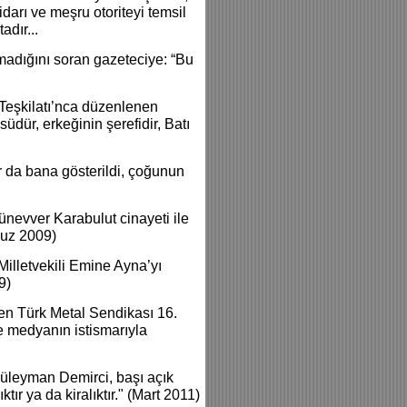
darı ve meşru otoriteyi temsil
adır...
adığını soran gazeteciye: “Bu
 Teşkilatı’nca düzenlenen
ür, erkeğinin şerefidir, Batı
r da bana gösterildi, çoğunun
nevver Karabulut cinayeti ile
muz 2009)
illetvekili Emine Ayna’yı
9)
n Türk Metal Sendikası 16.
ve medyanın istismarıyla
üleyman Demirci, başı açık
tır ya da kiralıktır." (Mart 2011)