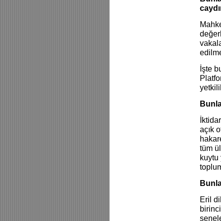
caydı
Mahke
değerl
vakala
edilme
İşte b
Platfo
yetkil
Bunla
İktida
açık o
hakare
tüm ül
kuytu 
toplu
Bunla
Eril d
birinc
senele