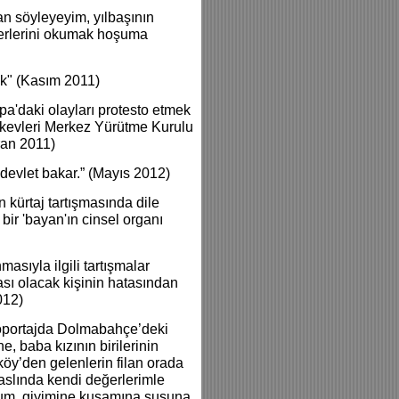
n söyleyeyim, yılbaşının
berlerini okumak hoşuma
ek" (Kasım 2011)
'daki olayları protesto etmek
alkevleri Merkez Yürütme Kurulu
ran 2011)
evlet bakar.” (Mayıs 2012)
 kürtaj tartışmasında dile
 bir 'bayan'ın cinsel organı
sıyla ilgili tartışmalar
ası olacak kişinin hatasından
012)
röportajda Dolmabahçe’deki
, baba kızının birilerinin
öy’den gelenlerin filan orada
slında kendi değerlerimle
rum, giyimine kuşamına şusuna