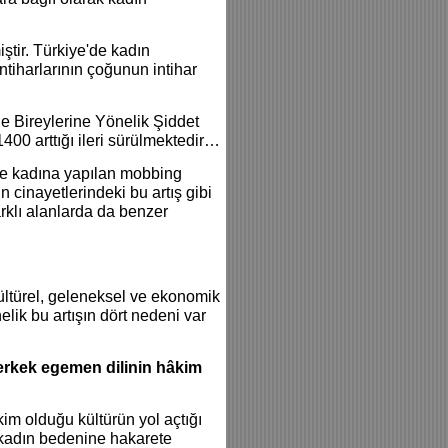
ştir. Türkiye'de kadın
ntiharlarının çoğunun intihar
e Bireylerine Yönelik Şiddet
00 arttığı ileri sürülmektedir…
i ve kadına yapılan mobbing
 cinayetlerindeki bu artış gibi
arklı alanlarda da benzer
kültürel, geleneksel ve ekonomik
lik bu artışın dört nedeni var
erkek egemen dilinin hâkim
m olduğu kültürün yol açtığı
 kadın bedenine hakarete