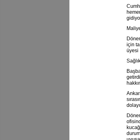
Cumhu
hemen
gidiyo
Maliye
Dönem
için t
üyesi 
Sağlı
Başbak
getird
hakkı
Ankara
sırası
dolay
Dönem
ofisin
kucağ
durum
uyuşa