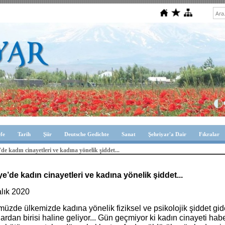
efe
Tarih
Şiir
Deutsche Gedichte
Sanat
Şehriyar'a Dair
Fıkralar
de kadın cinayetleri ve kadına yönelik şiddet...
ye’de kadın cinayetleri ve kadına yönelik şiddet...
alık 2020
zde ülkemizde kadına yönelik fiziksel ve psikolojik şiddet gid
ardan birisi haline geliyor... Gün geçmiyor ki kadın cinayeti h