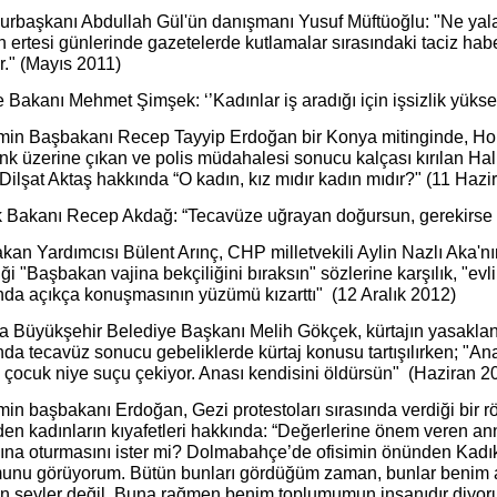
rbaşkanı Abdullah Gül'ün danışmanı Yusuf Müftüoğlu: "Ne yala
 ertesi günlerinde gazetelerde kutlamalar sırasındaki taciz ha
r." (Mayıs 2011)
 Bakanı Mehmet Şimşek: ‘’Kadınlar iş aradığı için işsizlik yüks
in Başbakanı Recep Tayyip Erdoğan bir Konya mitinginde, Hopa
ank üzerine çıkan ve polis müdahalesi sonucu kalçası kırılan H
Dilşat Aktaş hakkında “O kadın, kız mıdır kadın mıdır?" (11 Hazi
k Bakanı Recep Akdağ: “Tecavüze uğrayan doğursun, gerekirse d
an Yardımcısı Bülent Arınç, CHP milletvekili Aylin Nazlı Aka'nın
iği "Başbakan vajina bekçiliğini bıraksın" sözlerine karşılık, "evli
nda açıkça konuşmasının yüzümü kızarttı" (12 Aralık 2012)
 Büyükşehir Belediye Başkanı Melih Gökçek, kürtajın yasaklanma
nda tecavüz sonucu gebeliklerde kürtaj konusu tartışılırken; "An
ı çocuk niye suçu çekiyor. Anası kendisini öldürsün" (Haziran 2
in başbakanı Erdoğan, Gezi protestoları sırasında verdiği bir 
den kadınların kıyafetleri hakkında: “Değerlerine önem veren anne
ına oturmasını ister mi? Dolmabahçe’de ofisimin önünden Kadık
unu görüyorum. Bütün bunları gördüğüm zaman, bunlar benim a
n şeyler değil. Buna rağmen benim toplumumun insanıdır diyo