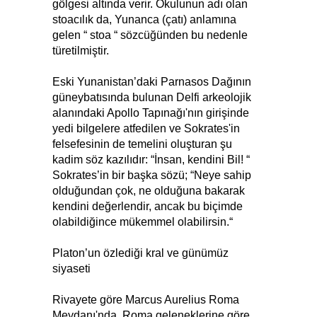
gölgesi altında verir. Okulunun adı olan
stoacılık da, Yunanca (çatı) anlamına
gelen “ stoa “ sözcüğünden bu nedenle
türetilmiştir.
Eski Yunanistan’daki Parnasos Dağının
güneybatısında bulunan Delfi arkeolojik
alanındaki Apollo Tapınağı'nın girişinde
yedi bilgelere atfedilen ve Sokrates'in
felsefesinin de temelini oluşturan şu
kadim söz kazılıdır: “İnsan, kendini Bil! “
Sokrates’in bir başka sözü; “Neye sahip
olduğundan çok, ne olduğuna bakarak
kendini değerlendir, ancak bu biçimde
olabildiğince mükemmel olabilirsin.“
Platon’un özlediği kral ve günümüz
siyaseti
Rivayete göre Marcus Aurelius Roma
Meydanı'nda, Roma geleneklerine göre,