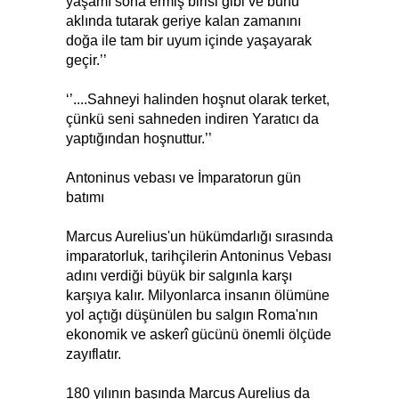
yaşamı sona ermiş birisi gibi ve bunu
aklında tutarak geriye kalan zamanını
doğa ile tam bir uyum içinde yaşayarak
geçir.’’
‘’....Sahneyi halinden hoşnut olarak terket,
çünkü seni sahneden indiren Yaratıcı da
yaptığından hoşnuttur.’’
Antoninus vebası ve İmparatorun gün
batımı
Marcus Aurelius'un hükümdarlığı sırasında
imparatorluk, tarihçilerin Antoninus Vebası
adını verdiği büyük bir salgınla karşı
karşıya kalır. Milyonlarca insanın ölümüne
yol açtığı düşünülen bu salgın Roma'nın
ekonomik ve askerî gücünü önemli ölçüde
zayıflatır.
180 yılının başında Marcus Aurelius da