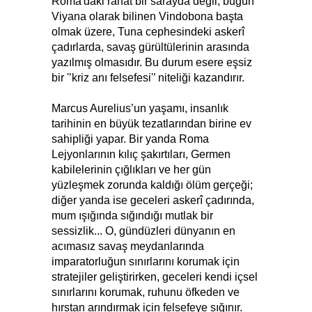
Roma'daki rahat bir sarayda değil; bugün
Viyana olarak bilinen Vindobona başta
olmak üzere, Tuna cephesindeki askerî
çadırlarda, savaş gürültülerinin arasında
yazılmış olmasıdır. Bu durum esere eşsiz
bir '’kriz anı felsefesi'’ niteliği kazandırır.
Marcus Aurelius’un yaşamı, insanlık
tarihinin en büyük tezatlarından birine ev
sahipliği yapar. Bir yanda Roma
Lejyonlarının kılıç şakırtıları, Germen
kabilelerinin çığlıkları ve her gün
yüzleşmek zorunda kaldığı ölüm gerçeği;
diğer yanda ise geceleri askerî çadırında,
mum ışığında sığındığı mutlak bir
sessizlik... O, gündüzleri dünyanın en
acımasız savaş meydanlarında
imparatorluğun sınırlarını korumak için
stratejiler geliştirirken, geceleri kendi içsel
sınırlarını korumak, ruhunu öfkeden ve
hırstan arındırmak için felsefeye sığınır.