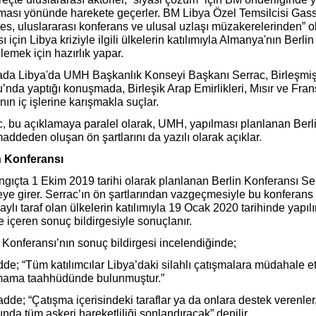
ması yönünde harekete geçerler. BM Libya Özel Temsilcisi Gas
es, uluslararası konferans ve ulusal uzlaşı müzakerelerinden” o
sı için Libya kriziyle ilgili ülkelerin katılımıyla Almanya'nın Berl
emek için hazırlık yapar.
ada Libya'da UMH Başkanlık Konseyi Başkanı Serrac, Birleşmiş 
’nda yaptığı konuşmada, Birleşik Arap Emirlikleri, Mısır ve Fran
nın iç işlerine karışmakla suçlar.
c, bu açıklamaya paralel olarak, UMH, yapılması planlanan Berli
addeden oluşan ön şartlarını da yazılı olarak açıklar.
n Konferansı
gıçta 1 Ekim 2019 tarihi olarak planlanan Berlin Konferansı Ser
eye girer. Serrac’ın ön şartlarından vazgeçmesiyle bu konferan
aylı taraf olan ülkelerin katılımıyla 19 Ocak 2020 tarihinde yapılı
içeren sonuç bildirgesiyle sonuçlanır.
 Konferansı’nın sonuç bildirgesi incelendiğinde;
de; “Tüm katılımcılar Libya’daki silahlı çatışmalara müdahale e
mama taahhüdünde bulunmuştur.”
dde; “Çatışma içerisindeki taraflar ya da onlara destek verenler
nda tüm askeri hareketliliği sonlandıracak” denilir.