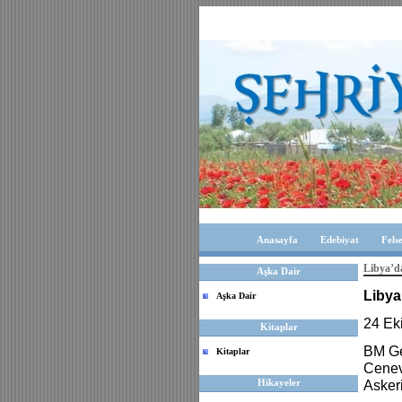
Anasayfa
Edebiyat
Fels
Libya’da
Aşka Dair
Libya
Aşka Dair
24 Ek
Kitaplar
BM Ge
Kitaplar
Cenev
Hikayeler
Askeri