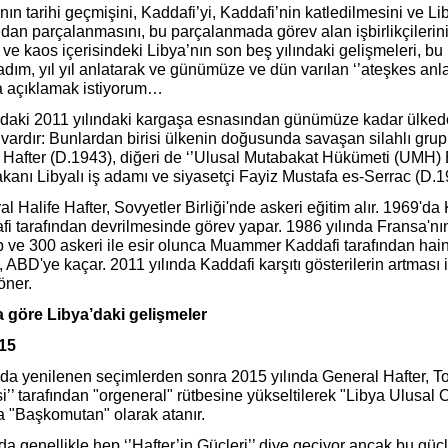
nın tarihi geçmişini, Kaddafi’yi, Kaddafi’nin katledilmesini ve Li
ndan parçalanmasını, bu parçalanmada görev alan işbirlikçilerini
ve kaos içerisindeki Libya’nın son beş yılındaki gelişmeleri, bu 
dım, yıl yıl anlatarak ve günümüze ve dün varılan ‘’ateşkes anla
a açıklamak istiyorum…
’daki 2011 yılındaki kargaşa esnasından günümüze kadar ülkede
 vardır: Bunlardan birisi ülkenin doğusunda savaşan silahlı gr
e Hafter (D.1943), diğeri de ‘’Ulusal Mutabakat Hükümeti (UMH)
anı Libyalı iş adamı ve siyasetçi Fayiz Mustafa es-Serrac (D.1
l Halife Hafter, Sovyetler Birliği'nde askeri eğitim alır. 1969'da
i tarafından devrilmesinde görev yapar. 1986 yılında Fransa'nı
p ve 300 askeri ile esir olunca Muammer Kaddafi tarafından hain
, ABD'ye kaçar. 2011 yılında Kaddafi karşıtı gösterilerin artması 
öner.
ra göre Libya’daki gelişmeler
015
da yenilenen seçimlerden sonra 2015 yılında General Hafter, Tob
i’’ tarafından "orgeneral" rütbesine yükseltilerek "Libya Ulusal O
a "Başkomutan" olarak atanır.
a genellikle hep ‘’Hafter’in Güçleri’’ diye geçiyor ancak bu gü