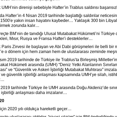
UMH'nin direnişi sebebiyle Hafter’in Trablus saldırısı başarısızl
da Hafter’in 4 Nisan 2019 tarihinde başlattığı saldırılar neticesi
1500'e yakın insan hayatını kaybeder… Yaklaşık 300 bin Libyalı
tirmek zorunda kalır…
reçte BM’nin de tanıdığı Ulusal Mutabakat Hükümeti’ni Türkiye d
kleri, Mısır, Rusya ve Fransa Hafter'i desteklerler…
Paris Zirvesi ile başlayan ve Abi Dabi görüşmeleri ile belli bi
r’e o dönem için hem zaman hem de uluslararası zeminde meşru
ım 2019 tarihinde de Türkiye ile Trablus'ta Birleşmiş Milletler'i
akat Hükümeti arasında (UMH) “Deniz Yetki Alanlarının Sınırland
ası” ve “Güvenlik ve Askeri İşbirliği Mutabakat Muhtırası” imzal
 ve güvenlik işbirliği anlaşması kapsamında UMH'ye silah, isti
r…
 2019 tarihinde Türkiye ile UMH arasında Doğu Akdeniz’de sınırl
 işbirliği anlaşması daha imzalanır…
020
için 2020 yılı oldukça hareketli geçer…
eçte uluslararası aktörler, “siyasi çözüm” için BM önderliğinde