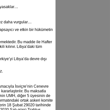
’’ yasaklar…
 kez daha vurgular…
kapsayıcı ve etkin bir hükümetin
lemektedir. Bu madde ile Hafter
li kılınır. Libya’daki tüm
rkiye’yi Libya’da devre dışı
z.
 amacıyla İsviçre’nin Cenevre
kararlaştırılır. Bu maksatla
inin UMH, diğer 5 üyesinin de
formatındaki ortak askeri komite
lerin 18 Şubat 29020 tarihinde
t 2020 Salı günü Trablus