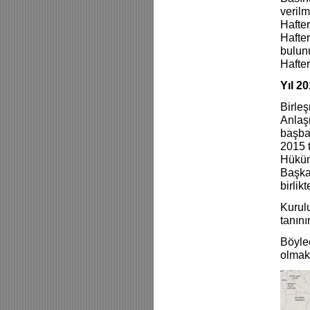
verilm
Hafter
Hafter
bulun
Hafter
Yıl 2
Birleş
Anlaş
başbak
2015 
Hüküm
Başkan
birlik
Kurulu
tanını
Böylec
olmak