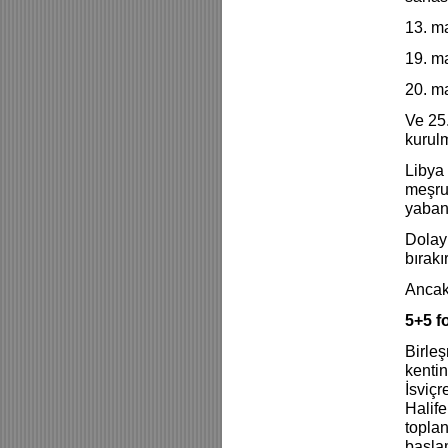
13. ma
19. ma
20. ma
Ve 25.
kurulm
Libya 
meşrui
yabanc
Dolayı
bırak
Ancak
5+5 f
Birleş
kentin
İsviç
Halife
toplan
başla