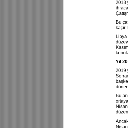
2018 y
ihraca
Çatış
Bu çat
kaçırı
Libya 
düzeyd
Kasım 
konula
Yıl 2
2019 y
Serrac
başke
dönem
Bu an
ortaya
Nisan
düzen
Ancak
Nisan