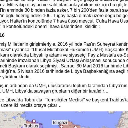
ez. Müteakip olayları ve saldırıları anlayabilmemiz için bu güçle
i'in emrinde 30 binden fazla asker, 7 bin 200'den fazla paralı 
'in oğlu liderliğindeki 106. Tugay başta olmak üzere doğu bölge
uyor. Hafter'in kontrolünde 7 hava üssü mevcut. Cufra Hava Ü
’in kontrolündeki önemli hava üslerinden ikisidir. :
016
miş Milletler'in girişimleriyle, 2016 yılında Fas'ın Suheyrat kent
ması" uyarınca ‘’Ulusal Mutabakat Hükümeti (UMH) Başkanlık K
anı olarak da Libyalı iş adamı ve siyasetçi Fayiz Mustafa es-Ser
tarihinde imzalanan Libya Siyasi Uzlaşı Anlaşması sonucunda o
eti Başkanı olarak seçilmişti. Sarrac, 30 Mart 2016 tarihinde L
lığı'na, 5 Nisan 2016 tarihinde de Libya Başbakanlığına seçilir.
te yürütmektedir.
şun ardından da UMH, uluslararası toplum tarafından Libya'nın 
r. UMH, Libya’da savaşan grupların diğer bir tarafıdır…
e Libya’da Tobruk'ta ‘’Temsilciler Meclisi’’ ve başkent Trablus'ta
 üzere iki meclis ortaya çıkar…