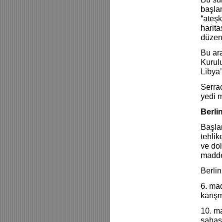
başla
“ateşk
harita
düzenl
Bu ar
Kurulu
Libya’
Serra
yedi m
Berli
Başlan
tehlik
ve dol
madde 
Berlin
6. mad
karış
10. ma
sahası