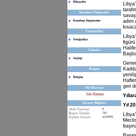
Hikayeler
Libya’
tarafı
Kendime Düşünceler
savaş 
adım a
Kendime Düşünceler
kısac
Fotoğraflar
Libya
Fotoğraflar
figürü
Halif
Videolar
Başbak
Söyleşi
Genera
Kaddaf
İletişim
yenili
İletişim
Hafter
geri d
Site Haritası
Site Haritası
Yılla
Ziyaret Bilgileri
Yıl 2
Aktif Ziyaretçi
8
Bugün Toplam
783
Libya’
Toplam Ziyaret
4220909
Meclis
başın
Basınd