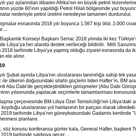
ılı yaz aylarından itibaren Afrika'nın en büyük petrol rezervlerin
tının yüzde 60'ının yapıldığı Petrol Hilali bölgesinde yaz boyunc
malar nedeniyle petrol üretimi neredeyse tamamen durdurulur.
ışmalar esnasında 2018 yılı boyunca 1.567 kişi ölür, 2.000 civarı
lır…
Başkanlık Konseyi Başkanı Serrac 2018 yılında iki kez Türkiye’d
e Libya’ya her alanda destek verileceği bildirilir. Milli Savun
2018 tarihinde Libya’ya yapmış olduğu ziyaret esnasında da iki 
rı ele alınır.
019
ılı Şubat ayında Libya'nın uluslararası tanınırlığa sahip tek y
 ile ülkenin doğusundaki silahlı güçlerin lideri Hafter’in, BM 
nti Abu Dabi'de gerçekleştirdikleri görüşmeler (Abu Dabi Görüşm
inin yılsonunda yapılacak seçimlerle tamamlanması konusunda 
laşma çerçevesinde BM Libya Özel Temsilciliği'nin Libya'daki 
 koyduğu uluslararası yol haritasının bir parçası olarak ülkedeki 
 2019 tarihinde Libya’nın güneybatısındaki Gadamis kentinde "
lenmesi planlanır.
, söz konusu konferansa günler kala, General Hafter, başkent Tr
 2019 tarihinde saldırıya geçer…