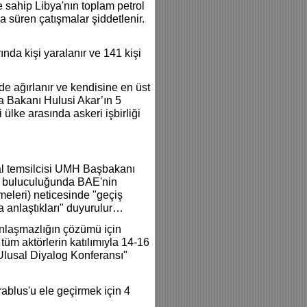
e sahip Libya'nın toplam petrol
a süren çatışmalar şiddetlenir.
nda kişi yaralanır ve 141 kişi
e ağırlanır ve kendisine en üst
ma Bakanı Hulusi Akar’ın 5
ülke arasında askeri işbirliği
asal temsilcisi UMH Başbakanı
ara buluculuğunda BAE'nin
eleri) neticesinde "geçiş
anlaştıkları" duyurulur…
anlaşmazlığın çözümü için
tüm aktörlerin katılımıyla 14-16
Ulusal Diyalog Konferansı"
ablus'u ele geçirmek için 4