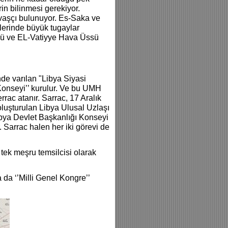
rin bilinmesi gerekiyor.
savaşçı bulunuyor. Es-Saka ve
lerinde büyük tugaylar
ssü ve EL-Vatiyye Hava Üssü
inde varılan "Libya Siyasi
onseyi’’ kurulur. Ve bu UMH
rac atanır. Sarrac, 17 Aralık
luşturulan Libya Ulusal Uzlaşı
ibya Devlet Başkanlığı Konseyi
 Sarrac halen her iki görevi de
tek meşru temsilcisi olarak
 da ‘’Milli Genel Kongre’’