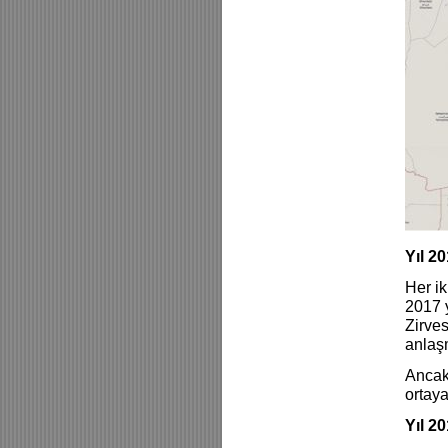
Yıl 2
Her i
2017 y
Zirves
anlaşm
Ancak 
ortay
Yıl 2