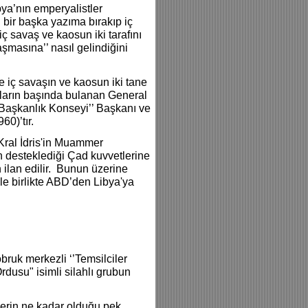
bya’nın emperyalistler
 bir başka yazıma bırakıp iç
iç savaş ve kaosun iki tarafını
şmasına’’ nasıl gelindiğini
 iç savaşın ve kaosun iki tane
upların başında bulanan General
 Başkanlık Konseyi’’ Başkanı ve
960)’tır.
 Kral İdris'in Muammer
n desteklediği Çad kuvvetlerine
 ilan edilir. Bunun üzerine
ile birlikte ABD’den Libya'ya
ruk merkezli ‘’Temsilciler
rdusu" isimli silahlı grubun
çlerin ne kadar olduğu pek