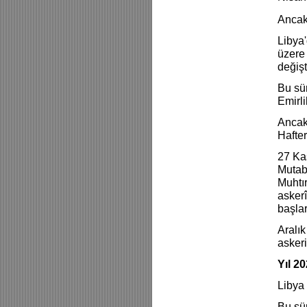
Ancak 
Libya'
üzere 
değiş
Bu sü
Emirli
Ancak 
Hafte
27 Kas
Mutab
Muhtır
askerî
başla
Aralık
askeri
Yıl 2
Libya 
Bu sür