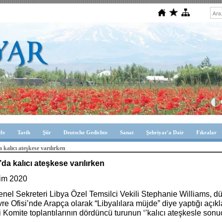
efe
Tarih
Şiir
Deutsche Gedichte
Sanat
Şehriyar'a Dair
Fıkralar
 kalıcı ateşkese varılırken
’da kalıcı ateşkese varılırken
im 2020
nel Sekreteri Libya Özel Temsilci Vekili Stephanie Williams,
re Ofisi’nde Arapça olarak “Libyalılara müjde” diye yaptığı aç
 Komite toplantılarının dördüncü turunun ‘’kalıcı ateşkesle son