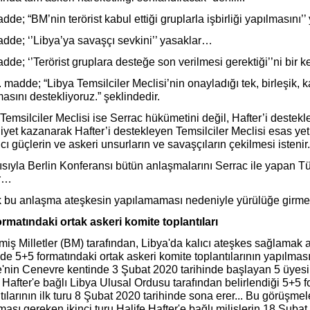
dde; “BM’nin terörist kabul ettiği gruplarla işbirliği yapılmasını
dde; ‘’Libya’ya savaşçı sevkini’’ yasaklar…
dde; ‘’Terörist gruplara desteğe son verilmesi gerektiği’’ni bir
 madde; “Libya Temsilciler Meclisi’nin onayladığı tek, birleşik, 
asını destekliyoruz.” şeklindedir.
Temsilciler Meclisi ise Serrac hükümetini değil, Hafter’i destek
yet kazanarak Hafter’i destekleyen Temsilciler Meclisi esas yetki
ı güçlerin ve askeri unsurların ve savaşçıların çekilmesi istenir.
sıyla Berlin Konferansı bütün anlaşmalarını Serrac ile yapan Tü
ır…
 bu anlaşma ateşkesin yapılamaması nedeniyle yürülüğe girme
ormatındaki ortak askeri komite toplantıları
miş Milletler (BM) tarafından, Libya'da kalıcı ateşkes sağlamak
de 5+5 formatındaki ortak askeri komite toplantılarının yapılması 
re'nin Cenevre kentinde 3 Şubat 2020 tarihinde başlayan 5 üyes
 Hafter'e bağlı Libya Ulusal Ordusu tarafından belirlendiği 5+5 
tılarının ilk turu 8 Şubat 2020 tarihinde sona erer... Bu görüşme
ması gereken ikinci turu
Halife Hafter'e bağlı milislerin 18 Şuba