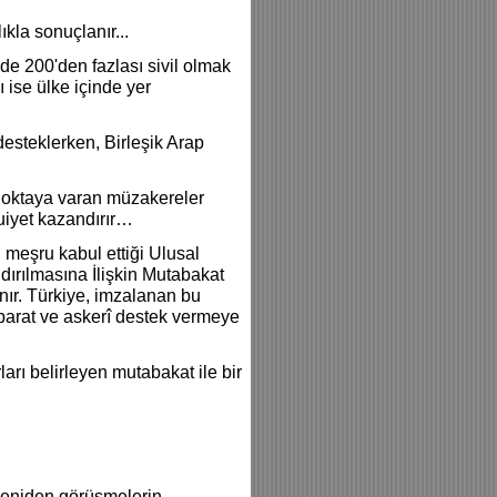
ıkla sonuçlanır...
nde 200'den fazlası sivil olmak
 ise ülke içinde yer
esteklerken, Birleşik Arap
r noktaya varan müzakereler
iyet kazandırır…
n meşru kabul ettiği Ulusal
ırılmasına İlişkin Mutabakat
anır. Türkiye, imzalanan bu
hbarat ve askerî destek vermeye
arı belirleyen mutabakat ile bir
 yeniden görüşmelerin