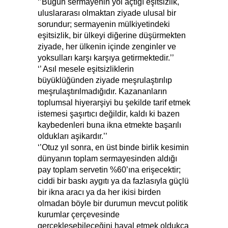
‘’Bugün sermayenin yol açtığı eşitsizlik,
uluslararası olmaktan ziyade ulusal bir
sorundur; sermayenin mülkiyetindeki
eşitsizlik, bir ülkeyi diğerine düşürmekten
ziyade, her ülkenin içinde zenginler ve
yoksulları karşı karşıya getirmektedir.’’
‘’ Asıl mesele eşitsizliklerin
büyüklüğünden ziyade meşrulaştırılıp
meşrulaştırılmadığıdır. Kazananların
toplumsal hiyerarşiyi bu şekilde tarif etmek
istemesi şaşırtıcı değildir, kaldı ki bazen
kaybedenleri buna ikna etmekte başarılı
oldukları aşikardır.’’
‘’Otuz yıl sonra, en üst binde birlik kesimin
dünyanın toplam sermayesinden aldığı
pay toplam servetin %60’ına erişecektir;
ciddi bir baskı aygıtı ya da fazlasıyla güçlü
bir ikna aracı ya da her ikisi birden
olmadan böyle bir durumun mevcut politik
kurumlar çerçevesinde
gerçekleşebileceğini hayal etmek oldukça