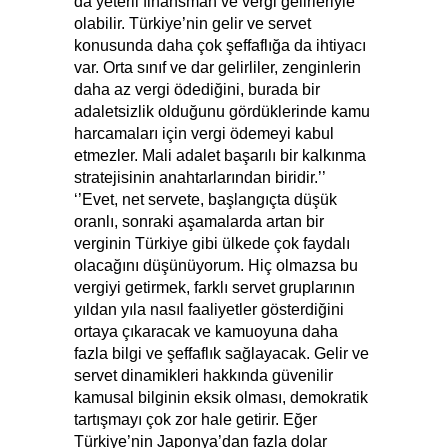
da yeterli finansman ve vergi gelirleriyle
olabilir. Türkiye’nin gelir ve servet
konusunda daha çok şeffaflığa da ihtiyacı
var. Orta sınıf ve dar gelirliler, zenginlerin
daha az vergi ödediğini, burada bir
adaletsizlik olduğunu gördüklerinde kamu
harcamaları için vergi ödemeyi kabul
etmezler. Mali adalet başarılı bir kalkınma
stratejisinin anahtarlarından biridir.’’
‘’Evet, net servete, başlangıçta düşük
oranlı, sonraki aşamalarda artan bir
verginin Türkiye gibi ülkede çok faydalı
olacağını düşünüyorum. Hiç olmazsa bu
vergiyi getirmek, farklı servet gruplarının
yıldan yıla nasıl faaliyetler gösterdiğini
ortaya çıkaracak ve kamuoyuna daha
fazla bilgi ve şeffaflık sağlayacak. Gelir ve
servet dinamikleri hakkında güvenilir
kamusal bilginin eksik olması, demokratik
tartışmayı çok zor hale getirir. Eğer
Türkiye’nin Japonya’dan fazla dolar