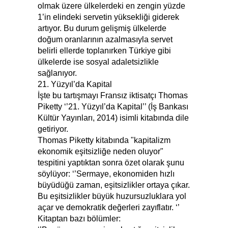
olmak üzere ülkelerdeki en zengin yüzde
1’in elindeki servetin yüksekliği giderek
artıyor. Bu durum gelişmiş ülkelerde
doğum oranlarının azalmasıyla servet
belirli ellerde toplanırken Türkiye gibi
ülkelerde ise sosyal adaletsizlikle
sağlanıyor.
21. Yüzyıl’da Kapital
İşte bu tartışmayı Fransız iktisatçı Thomas
Piketty ‘’21. Yüzyıl’da Kapital’’ (İş Bankası
Kültür Yayınları, 2014) isimli kitabında dile
getiriyor.
Thomas Piketty kitabında "kapitalizm
ekonomik eşitsizliğe neden oluyor"
tespitini yaptıktan sonra özet olarak şunu
söylüyor: ‘’Sermaye, ekonomiden hızlı
büyüdüğü zaman, eşitsizlikler ortaya çıkar.
Bu eşitsizlikler büyük huzursuzluklara yol
açar ve demokratik değerleri zayıflatır. ‘’
Kitaptan bazı bölümler: