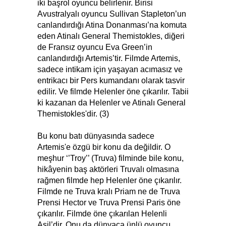
iki başrol oyuncu belirlenir. Birisi
Avustralyalı oyuncu Sullivan Stapleton’un
canlandırdığı Atina Donanması’na komuta
eden Atinalı General Themistokles, diğeri
de Fransız oyuncu Eva Green’in
canlandırdığı Artemis’tir. Filmde Artemis,
sadece intikam için yaşayan acımasız ve
entrikacı bir Pers kumandanı olarak tasvir
edilir. Ve filmde Helenler öne çıkarılır. Tabii
ki kazanan da Helenler ve Atinalı General
Themistokles'dir. (3)
Bu konu batı dünyasında sadece
Artemis'e özgü bir konu da değildir. O
meşhur ‘’Troy’’ (Truva) filminde bile konu,
hikâyenin baş aktörleri Truvalı olmasına
rağmen filmde hep Helenler öne çıkarılır.
Filmde ne Truva kralı Priam ne de Truva
Prensi Hector ve Truva Prensi Paris öne
çıkarılır. Filmde öne çıkarılan Helenli
Aşil’dir. Onu da dünyaca ünlü oyuncu