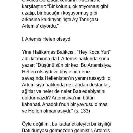
karşılaştırır: “Bir kolunu, ok atıyormuş gibi
uzatıp, bir bacağını koşuyormuş gibi
arkasına kaldırıyor, ‘işte Ay Tanrıçası
Artemis’ diyordu.’’
I. Artemis Helen olsaydı
Yine Halikarnas Balıkçısı, "Hey Koca Yurt"
adlı kitabında da I. Artemis hakkında şunu
yazar: "Düşünülsün bir kez: Bu Artemisiya,
Hellen olsaydı ve böyle bir deniz
savaşında Hellenistan’ın yanını tutsaydı, o
Artemisiya hakkında ne candan destanlar,
ağıtlar ve neler de neler Batı edebiyatını
doldurmazdı? Artemisiya’nın bütün
kabahati, Anadolu’nun bir yavrusu olması
ve Hellen olmamasıydı." (s. 133)
Öyle değil mi, bu kadar etkileyici bir kişiliği
Batı dünyası görmezden gelmiştir. Artemis