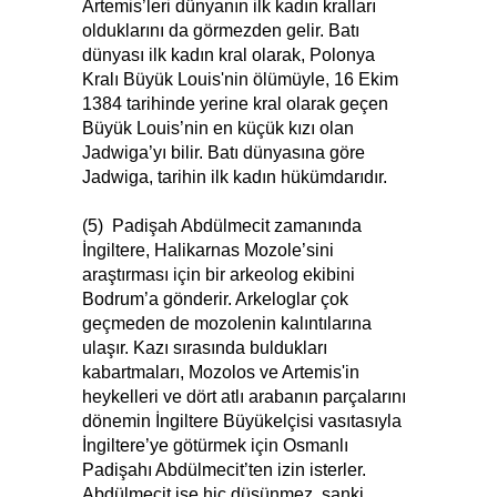
Artemis’leri dünyanın ilk kadın kralları
olduklarını da görmezden gelir. Batı
dünyası ilk kadın kral olarak, Polonya
Kralı Büyük Louis'nin ölümüyle, 16 Ekim
1384 tarihinde yerine kral olarak geçen
Büyük Louis’nin en küçük kızı olan
Jadwiga’yı bilir. Batı dünyasına göre
Jadwiga, tarihin ilk kadın hükümdarıdır.
(5) Padişah Abdülmecit zamanında
İngiltere, Halikarnas Mozole’sini
araştırması için bir arkeolog ekibini
Bodrum’a gönderir. Arkeloglar çok
geçmeden de mozolenin kalıntılarına
ulaşır. Kazı sırasında buldukları
kabartmaları, Mozolos ve Artemis'in
heykelleri ve dört atlı arabanın parçalarını
dönemin İngiltere Büyükelçisi vasıtasıyla
İngiltere’ye götürmek için Osmanlı
Padişahı Abdülmecit’ten izin isterler.
Abdülmecit ise hiç düşünmez, sanki