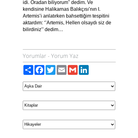
idi. Oradan biliyorum'' dedim. Ve
kendisine Halikarnas Balıkçısı’nın I.
Artemis’i anlatırken bahsettiğim tespitini
aktardım: ‘’Artemis, Hellen olsaydı siz de
bilirdiniz’’ dedim…
Yorumlar
-
Yorum Yaz
Paylaş
Facebook
Twitter
Email
Gmail
LinkedIn