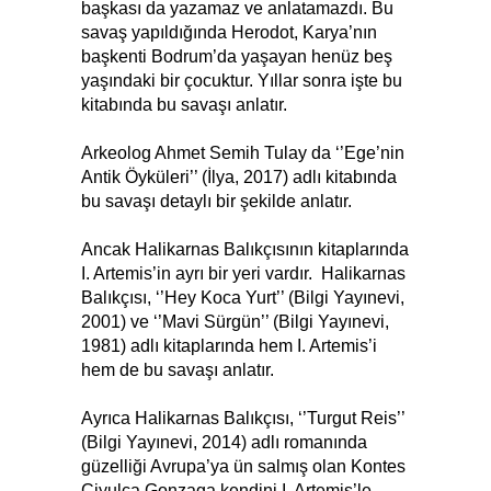
başkası da yazamaz ve anlatamazdı. Bu
savaş yapıldığında Herodot, Karya’nın
başkenti Bodrum’da yaşayan henüz beş
yaşındaki bir çocuktur. Yıllar sonra işte bu
kitabında bu savaşı anlatır.
Arkeolog Ahmet Semih Tulay da ‘’Ege’nin
Antik Öyküleri’’ (İlya, 2017) adlı kitabında
bu savaşı detaylı bir şekilde anlatır.
Ancak Halikarnas Balıkçısının kitaplarında
I. Artemis’in ayrı bir yeri vardır. Halikarnas
Balıkçısı, ‘’Hey Koca Yurt’’ (Bilgi Yayınevi,
2001) ve ‘’Mavi Sürgün’’ (Bilgi Yayınevi,
1981) adlı kitaplarında hem I. Artemis’i
hem de bu savaşı anlatır.
Ayrıca Halikarnas Balıkçısı, ‘’Turgut Reis’’
(Bilgi Yayınevi, 2014) adlı romanında
güzelliği Avrupa’ya ün salmış olan Kontes
Ciyulca Gonzaga kendini I. Artemis’le