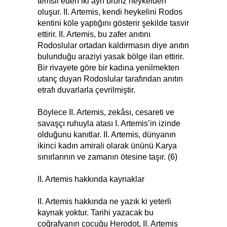
temsil eden iki ayrı bronz heykelden
oluşur. II. Artemis, kendi heykelini Rodos
kentini köle yaptığını gösterir şekilde tasvir
ettirir. II. Artemis, bu zafer anıtını
Rodoslular ortadan kaldırmasın diye anıtın
bulunduğu araziyi yasak bölge ilan ettirir.
Bir rivayete göre bir kadına yenilmekten
utanç duyan Rodoslular tarafından anıtın
etrafı duvarlarla çevrilmiştir.
Böylece II. Artemis, zekâsı, cesareti ve
savaşçı ruhuyla atası I. Artemis’in izinde
olduğunu kanıtlar. II. Artemis, dünyanın
ikinci kadın amirali olarak ününü Karya
sınırlarının ve zamanın ötesine taşır. (6)
II. Artemis hakkında kaynaklar
II. Artemis hakkında ne yazık ki yeterli
kaynak yoktur. Tarihi yazacak bu
coğrafyanın çocuğu Herodot, II. Artemis