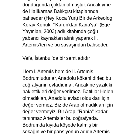
doğduğunda çoktan ölmüştür. Ancak yine
de Halikarnas Balıkçısı kitaplarında
bahseder (Hey Koca Yurt) Bir de Arkeolog
Koray Konuk, ‘’Karun'dan Karia'ya’’ (Ege
Yayınları, 2003) adlı kitabında çoğu
yabancı kaynaktan alıntı yaparak II.
Artemis’ten ve bu savaşından bahseder.
Vefa, İstanbul’da bir semt adıdır
Hem I. Artemis hem de II. Artemis
Bodrumludurlar, Anadolu kökenlidirler, bu
coğrafyanın evladıdırlar. Ancak ne yazık ki
hak ettikleri değer verilmez. Batılılar Helen
olmadıkları, Anadolu evladı oldukları için
değer vermez. Biz de Arap olmadıkları için
değer vermeyiz. Bir Arap ‘’Rabia’’ kadar
tanınmaz Artemisler bu coğrafyada.
Bodrumda kıyıda köşede kalmış bir
sokağın ve bir pansiyonun adıdır Artemis.