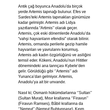
Antik çağ boyunca Anadolu'da birçok
yerde Artemis tapınağı bulunur. Efes ve
Sardes'teki Artemis tapınakları günümüze
kadar gelmiştir. Artemis adı Lidya
yazıtlarında “Artimis’’ olarak geçer.
Artemis, çok eski dönemlerde Anadolu’da
“vahşi hayvanların efendisi” olarak bilinir.
Artemis, ormanda perilerle gezip hamile
hayvanları ve yavrularını korurmuş.
Artemis adı kadın özgürlüğünü ve asiliğini
temsil eder. Kökeni, Anadolu'nun Hititler
dönemindeki ana tanrıçası Kybele’den
gelir. Görüldüğü gibi ‘’Artemis’’ adı
Yunanca’dan gelmiyor. Artemis,
Anadolu’ya ait bir unvandır.
Nasıl ki; Osmanlı hükümdarlarına ‘’Sultan’’
(Sultan Murat), Mısır krallarına ‘’Firavun’’
(Firavun Ramses), Bâbil krallarına da
‘’Nemrut’’ (Nemrut Buhtunnasır), Kırım