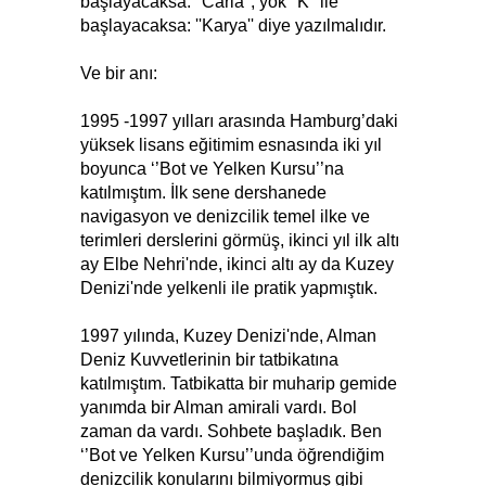
başlayacaksa: ''Caria'', yok ''K'' ile
başlayacaksa: ''Karya'' diye yazılmalıdır.
Ve bir anı:
1995 -1997 yılları arasında Hamburg’daki
yüksek lisans eğitimim esnasında iki yıl
boyunca ‘’Bot ve Yelken Kursu’’na
katılmıştım. İlk sene dershanede
navigasyon ve denizcilik temel ilke ve
terimleri derslerini görmüş, ikinci yıl ilk altı
ay Elbe Nehri'nde, ikinci altı ay da Kuzey
Denizi'nde yelkenli ile pratik yapmıştık.
1997 yılında, Kuzey Denizi'nde, Alman
Deniz Kuvvetlerinin bir tatbikatına
katılmıştım. Tatbikatta bir muharip gemide
yanımda bir Alman amirali vardı. Bol
zaman da vardı. Sohbete başladık. Ben
‘’Bot ve Yelken Kursu’’unda öğrendiğim
denizcilik konularını bilmiyormuş gibi