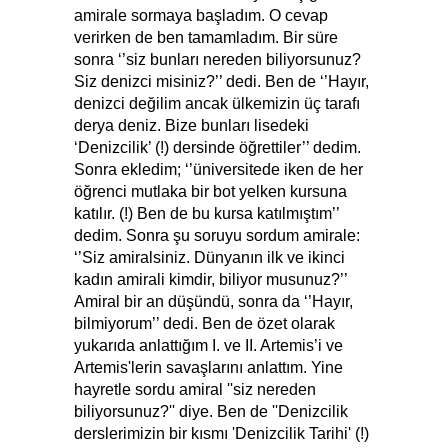
amirale sormaya başladım. O cevap
verirken de ben tamamladım. Bir süre
sonra ‘’siz bunları nereden biliyorsunuz?
Siz denizci misiniz?’’ dedi. Ben de ‘’Hayır,
denizci değilim ancak ülkemizin üç tarafı
derya deniz. Bize bunları lisedeki
‘Denizcilik’ (!) dersinde öğrettiler’’ dedim.
Sonra ekledim; ‘’üniversitede iken de her
öğrenci mutlaka bir bot yelken kursuna
katılır. (!) Ben de bu kursa katılmıştım’’
dedim. Sonra şu soruyu sordum amirale:
‘’Siz amiralsiniz. Dünyanın ilk ve ikinci
kadın amirali kimdir, biliyor musunuz?’’
Amiral bir an düşündü, sonra da ‘’Hayır,
bilmiyorum’’ dedi. Ben de özet olarak
yukarıda anlattığım I. ve II. Artemis’i ve
Artemis'lerin savaşlarını anlattım. Yine
hayretle sordu amiral ''siz nereden
biliyorsunuz?'' diye. Ben de ''Denizcilik
derslerimizin bir kısmı 'Denizcilik Tarihi' (!)