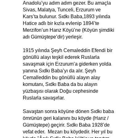
Anadolu’yu adım adım gezer. Bu amaçla
Sivas, Malatya, Tunceli, Erzurum ve
Kars’ta bulunur. Sıdkı Baba,1893 yılında
Hatice adlı bir kızla evlenip 1894’te
Merzifon’un Harız Köyü’ne (Köyün şimdiki
adı Gümüştepe’dir) yerleşir.
1915 yılında Şeyh Cemaleddin Efendi bir
gönüllü alayı teşkil ederek Ruslarla
savaşmak için Erzurum’a giderken yolda
yanına Sıdkı Baba’yı da alır. Şeyh
Cemalleddin bu gönüllü alayın alay
komutanı, Sıdkı Baba da bu alayın
yüzbaşısı olarak Doğu cephesinde
Ruslarla savaşırlar.
Savaştan sonra köyüne dönen Sıdkı baba
ömrünün geri kalanını bu köyde (Harız /
Gümüştepe) geçirir. Sıdkı Baba 1928’de
vefat eder. Mezarı bu köydedir. Her yıl bu