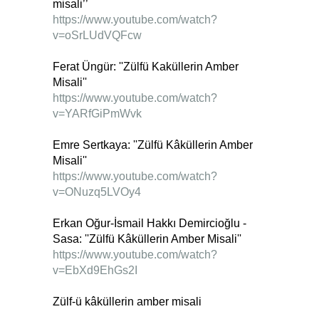
misali’’
https://www.youtube.com/watch?
v=oSrLUdVQFcw
Ferat Üngür: ''Zülfü Kaküllerin Amber
Misali''
https://www.youtube.com/watch?
v=YARfGiPmWvk
Emre Sertkaya: ''Zülfü Kâküllerin Amber
Misali''
https://www.youtube.com/watch?
v=ONuzq5LVOy4
Erkan Oğur-İsmail Hakkı Demircioğlu -
Sasa: ''Zülfü Kâküllerin Amber Misali''
https://www.youtube.com/watch?
v=EbXd9EhGs2I
Zülf-ü kâküllerin amber misali