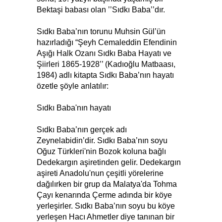
Bektaşi babası olan ’’Sıdkı Baba’’dır.
Sıdkı Baba’nın torunu Muhsin Gül’ün
hazırladığı “Şeyh Cemaleddin Efendinin
Aşığı Halk Ozanı Sıdkı Baba Hayatı ve
Şiirleri 1865-1928’’ (Kadıoğlu Matbaası,
1984) adlı kitapta Sıdkı Baba’nın hayatı
özetle şöyle anlatılır:
Sıdkı Baba'nın hayatı
Sıdkı Baba’nın gerçek adı
Zeynelabidin’dir. Sıdkı Baba’nın soyu
Oğuz Türkleri'nin Bozok koluna bağlı
Dedekargın aşiretinden gelir. Dedekargın
aşireti Anadolu'nun çeşitli yörelerine
dağılırken bir grup da Malatya'da Tohma
Çayı kenarında Çerme adında bir köye
yerleşirler. Sıdkı Baba’nın soyu bu köye
yerleşen Hacı Ahmetler diye tanınan bir