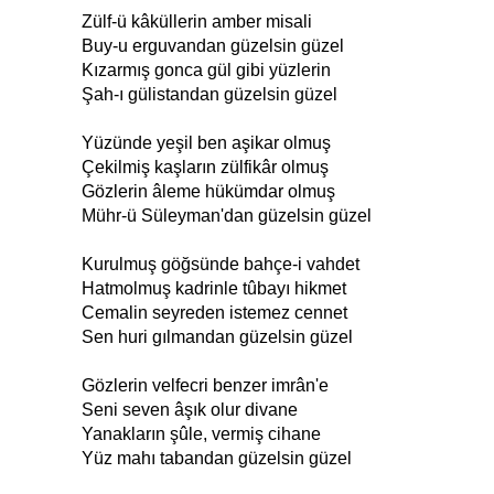
Zülf-ü kâküllerin amber misali
Buy-u erguvandan güzelsin güzel
Kızarmış gonca gül gibi yüzlerin
Şah-ı gülistandan güzelsin güzel
Yüzünde yeşil ben aşikar olmuş
Çekilmiş kaşların zülfikâr olmuş
Gözlerin âleme hükümdar olmuş
Mühr-ü Süleyman'dan güzelsin güzel
Kurulmuş göğsünde bahçe-i vahdet
Hatmolmuş kadrinle tûbayı hikmet
Cemalin seyreden istemez cennet
Sen huri gılmandan güzelsin güzel
Gözlerin velfecri benzer imrân'e
Seni seven âşık olur divane
Yanakların şûle, vermiş cihane
Yüz mahı tabandan güzelsin güzel