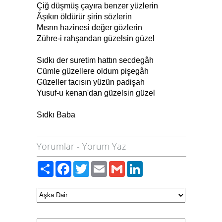
Çiğ düşmüş çayıra benzer yüzlerin
Âşıkın öldürür şirin sözlerin
Mısrın hazinesi değer gözlerin
Zühre-i rahşandan güzelsin güzel
Sıdkı der suretim hattın secdegâh
Cümle güzellere oldum pişegâh
Güzeller tacısın yüzün padişah
Yusuf-u kenan'dan güzelsin güzel
Sıdkı Baba
Yorumlar
-
Yorum Yaz
Paylaş
Facebook
Twitter
Email
Gmail
LinkedIn