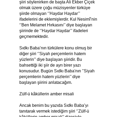
şiiri söylenirken de başta Ali Ekber Çiçek
olmak üzere çoğu müzisyenler türküye
şiirde olmayan ‘’Haydar Haydar’’
ifadelerini de eklemişlerdir. Kul Nesimî’nin
‘’Ben Melamet Hırkasını’’ diye başlayan
şiirinde de ‘’Haydar Haydar’’ ifadeleri
geçmemektedir.
Sıdkı Baba’nın türkülere konu olmuş bir
diğer şiiri ‘’Siyah perçemlerin hatem
yüzlerin’’ diye başlayan şiiridir. Bu
bahsettiği iki şiir de ayrı birer yazı
konusudur. Bugün Sıdkı Baba'nın ’'Siyah
perçemlerin hatem yüzlerin’’ diye
başlayan şiirini anlatacağım.
Zülf-ü kâküllerin amber misali
Ancak benim bu yazıda Sıdkı Baba’yı
tanıtarak vermek istediğim şiiri ‘’Zülf-ü
kâküllerin amber misali’’ dizesiyle