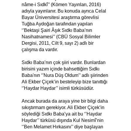
nâme-i Sıdkî’’ (Kömen Yayınları, 2016)
adıyla yayınlanır. Bu konuda ayrıca Celal
Bayar Üniversitesi araştırma görevlisi
Tuğba Aydoğan tarafından yapılan
‘’Bektaşi Şairi Âşık Sıdkı Baba’nın
Nasihatnamesi’’ (CBÜ Sosyal Bilimler
Dergisi, 2011, Cilt 9, sayı 2) adlı bir
çalışma da vardır.
Sıdkı Baba’nın çok şiiri vardır. Bunlardan
birisini yazım içinde bahsettiğim Sıdkı
Baba'nın ‘’Nura Düş Oldum’’ adlı şiirinden
Ali Ekber Çiçek’in besteleyip bize tanıttığı
‘’Haydar Haydar’’ isimli türküsüdür.
Ancak burada da araya yine bir bilgi daha
sıkıştırmam gerekiyor. Ali Ekber Çiçek’in
söylediği Sıdkı Baba’ya ait bu ‘’Haydar
Haydar’’ türküsü dışında Kul Nesimî’nin
‘’Ben Melamet Hırkasını’’ diye başlayan