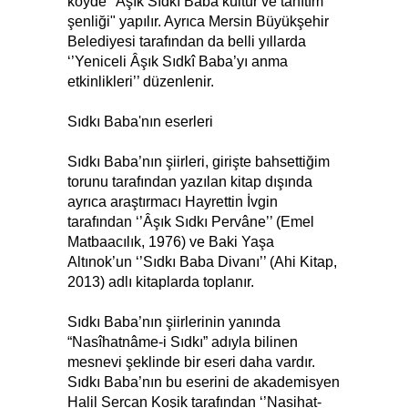
köyde "Âşık Sıdkı Baba kültür ve tanıtım
şenliği" yapılır. Ayrıca Mersin Büyükşehir
Belediyesi tarafından da belli yıllarda
‘’Yeniceli Âşık Sıdkî Baba’yı anma
etkinlikleri’’ düzenlenir.
Sıdkı Baba'nın eserleri
Sıdkı Baba’nın şiirleri, girişte bahsettiğim
torunu tarafından yazılan kitap dışında
ayrıca araştırmacı Hayrettin İvgin
tarafından ‘’Âşık Sıdkı Pervâne’’ (Emel
Matbaacılık, 1976) ve Baki Yaşa
Altınok’un ‘’Sıdkı Baba Divanı’’ (Ahi Kitap,
2013) adlı kitaplarda toplanır.
Sıdkı Baba’nın şiirlerinin yanında
“Nasîhatnâme-i Sıdkı” adıyla bilinen
mesnevi şeklinde bir eseri daha vardır.
Sıdkı Baba’nın bu eserini de akademisyen
Halil Sercan Koşik tarafından ‘’Nasihat-