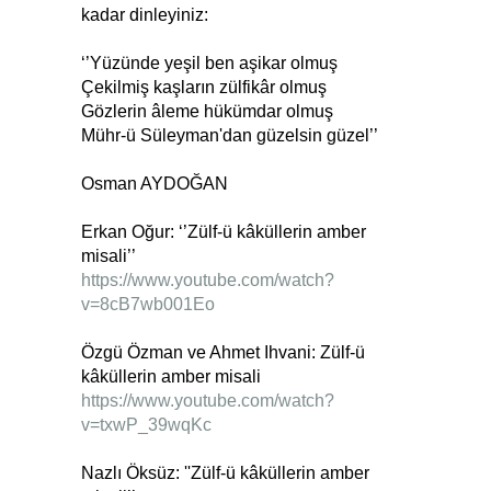
kadar dinleyiniz:
‘’Yüzünde yeşil ben aşikar olmuş
Çekilmiş kaşların zülfikâr olmuş
Gözlerin âleme hükümdar olmuş
Mühr-ü Süleyman'dan güzelsin güzel’’
Osman AYDOĞAN
Erkan Oğur: ‘’Zülf-ü kâküllerin amber
misali’’
https://www.youtube.com/watch?
v=8cB7wb001Eo
Özgü Özman ve Ahmet Ihvani: Zülf-ü
kâküllerin amber misali
https://www.youtube.com/watch?
v=txwP_39wqKc
Nazlı Öksüz: ''Zülf-ü kâküllerin amber