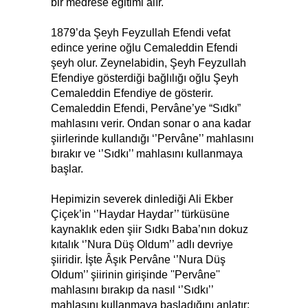
bir medrese eğitimi alır.
1879’da Şeyh Feyzullah Efendi vefat
edince yerine oğlu Cemaleddin Efendi
şeyh olur. Zeynelabidin, Şeyh Feyzullah
Efendiye gösterdiği bağlılığı oğlu Şeyh
Cemaleddin Efendiye de gösterir.
Cemaleddin Efendi, Pervâne’ye “Sıdkı”
mahlasını verir. Ondan sonar o ana kadar
şiirlerinde kullandığı ‘’Pervâne’’ mahlasını
bırakır ve ‘’Sıdkı’’ mahlasını kullanmaya
başlar.
Hepimizin severek dinlediği Ali Ekber
Çiçek’in ‘’Haydar Haydar’’ türküsüne
kaynaklık eden şiir Sıdkı Baba’nın dokuz
kıtalık ‘’Nura Düş Oldum’’ adlı devriye
şiiridir.
İşte Âşık Pervâne ‘’Nura Düş
Oldum’’ şiirinin girişinde ''Pervâne''
mahlasını bırakıp da nasıl ‘’Sıdkı’’
mahlasını kullanmaya başladığını anlatır: