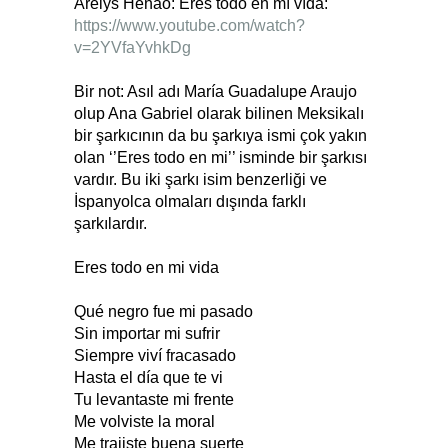
Arelys Henao: Eres todo en mı vıda:
https://www.youtube.com/watch?
v=2YVfaYvhkDg
Bir not: Asıl adı María Guadalupe Araujo
olup Ana Gabriel olarak bilinen Meksikalı
bir şarkıcının da bu şarkıya ismi çok yakın
olan ‘’Eres todo en mi’’ isminde bir şarkısı
vardır. Bu iki şarkı isim benzerliği ve
İspanyolca olmaları dışında farklı
şarkılardır.
Eres todo en mi vida
Qué negro fue mi pasado
Sin importar mi sufrir
Siempre viví fracasado
Hasta el día que te vi
Tu levantaste mi frente
Me volviste la moral
Me trajiste buena suerte