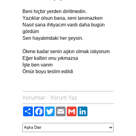
Beni hiçbir yerden diriltmedin.
Yazıklar olsun bana, seni tanımazken
Nasıl sana ihtiyacım vardı daha bugün
gördüm
Sen hayatımdaki her şeysin.
Ölene kadar senin aşkın olmak istiyorum
Eğer kalbin onu yıkmazsa
İşte ben varım
Ömür boyu teslim edildi
Yorumlar
-
Yorum Yaz
Paylaş
Facebook
Twitter
Email
Gmail
LinkedIn