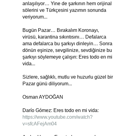
anlaşılıyor… Yine de şarkının hem orijinal
sölerini ve Türkçesini yazımın sonunda
veriyorum...
Bugün Pazar… Bırakalım Koronayı,
virüsü, karantina sıkıntısını… Defalarca
ama defalarca bu şarkıyı dinleyin… Sonra
dönün eşinize, sevgilinize, sevdiğinize bu
şarkıyı söylemeye çalışın: Eres todo en mi
vida...
Sizlere, sağlıklı, mutlu ve huzurlu güzel bir
Pazar günü diliyorum...
Osman AYDOĞAN
Darío Gómez: Eres todo en mi vida:
https://www.youtube.com/watch?
v=sfcAFejAm04