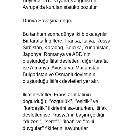
Böylece 1815 Viyana Kongresi ile
Avrupa’da kurulan statüko bozulur.
Dünya Savaşına doğru
Bu tarihten sonra dünya iki bloka ayrılır.
Bir tarafta İngiltere, Fransa, İtalya, Rusya,
Sırbistan, Karadağ, Belçika, Yunanistan,
Japonya, Romanya ve ABD’nin
oluşturduğu İtilaf devletleri, diğer tarafta
ise Almanya, Avusturya, Macaristan,
Bulgaristan ve Osmanlı devletinin
oluşturduğu İttifak devletleri yer alır.
İtilaf devletleri Fransız İhtilalinin
doğurduğu; ‘’özgürlük’’, ‘’eşitlik’’ ve
‘’kardeşlik’’ fikirlerini savunurken, İttifak
devletleri ise Prusya’nın başını çektiği;
‘’düzen’’, ‘’şeref’’, ‘’itaat’’ ve ‘’milli
duygular’’ fikirlerini savunurlar.