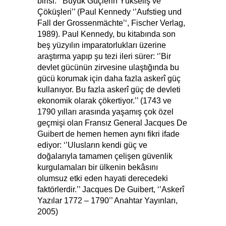
birisi: ‘’Büyük Güçlerin Yükseliş ve
Çöküşleri’’ (Paul Kennedy ‘’Aufstieg und
Fall der Grossenmächte’‘, Fischer Verlag,
1989). Paul Kennedy, bu kitabında son
beş yüzyılın imparatorlukları üzerine
araştırma yapıp şu tezi ileri sürer: ‘’Bir
devlet gücünün zirvesine ulaştığında bu
gücü korumak için daha fazla askerî güç
kullanıyor. Bu fazla askerî güç de devleti
ekonomik olarak çökertiyor.’’ (1743 ve
1790 yılları arasında yaşamış çok özel
geçmişi olan Fransız General Jacques De
Guibert de hemen hemen aynı fikri ifade
ediyor: ‘’Ulusların kendi güç ve
doğalarıyla tamamen çelişen güvenlik
kurgulamaları bir ülkenin bekâsını
olumsuz etki eden hayati derecedeki
faktörlerdir.’’ Jacques De Guibert, ‘’Askerî
Yazılar 1772 – 1790’’ Anahtar Yayınları,
2005)