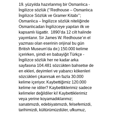
19. yüzyılda hazırlanmış bir Osmanlıca -
İngilizce sözlük (‘’Redhouse – Osmanlıca
İngilizce Sözlük ve Gramer Kitabı’’;
Osmanlıca – İngilizce sözlük niteliğinde
Osmanlıcadan İngilizceye yapılan ilk ve
kapsamlı lügattir. 1890’da 12 cilt halinde
yayımlanır. Sir James W. Redhouse’ın el
yazması olan eserinin orijinal bu gün
British Museum’da dır.) 150.000 kelime
içerirken, şimdi en babayiğit Türkçe -
İngilizce sözlük her ne kadar arka
sayfasına 104.481 sözcükten bahsetse de
en ekleri, deyimleri ve yabancı kökenleri
sözcükleri çıkarırsak en fazla 30.000
kelime içeriyor. Kaybettiğimiz 120.000
kelime ne idiler? Kaybettiklerimiz sadece
kelimeler değildiler ki! Kaybettiklerimiz
veya yerine koyamadıklarımız;
sanatımızdı, edebiyatımızdı, felsefemizdi,
tarihimizdi, kültürümüzdüler, ufkumuz,