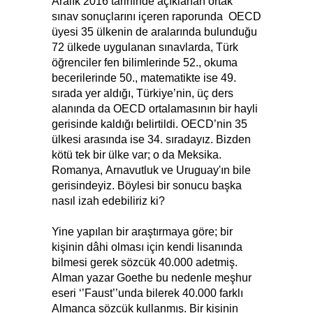
Aralık 2016 tarihinde açıklanan ortak
sınav sonuçlarını içeren raporunda OECD
üyesi 35 ülkenin de aralarında bulunduğu
72 ülkede uygulanan sınavlarda, Türk
öğrenciler fen bilimlerinde 52., okuma
becerilerinde 50., matematikte ise 49.
sırada yer aldığı, Türkiye’nin, üç ders
alanında da OECD ortalamasının bir hayli
gerisinde kaldığı belirtildi. OECD’nin 35
ülkesi arasında ise 34. sıradayız. Bizden
kötü tek bir ülke var; o da Meksika.
Romanya, Arnavutluk ve Uruguay'ın bile
gerisindeyiz. Böylesi bir sonucu başka
nasıl izah edebiliriz ki?
Yine yapılan bir araştırmaya göre; bir
kişinin dâhi olması için kendi lisanında
bilmesi gerek sözcük 40.000 adetmiş.
Alman yazar Goethe bu nedenle meşhur
eseri ‘’Faust’’unda bilerek 40.000 farklı
Almanca sözcük kullanmış. Bir kişinin