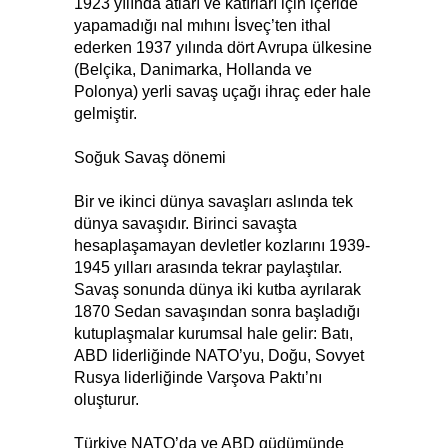
1923 yılında atları ve katırları için içeride
yapamadığı nal mıhını İsveç’ten ithal
ederken 1937 yılında dört Avrupa ülkesine
(Belçika, Danimarka, Hollanda ve
Polonya) yerli savaş uçağı ihraç eder hale
gelmiştir.
Soğuk Savaş dönemi
Bir ve ikinci dünya savaşları aslında tek
dünya savaşıdır. Birinci savaşta
hesaplaşamayan devletler kozlarını 1939-
1945 yılları arasında tekrar paylaştılar.
Savaş sonunda dünya iki kutba ayrılarak
1870 Sedan savaşından sonra başladığı
kutuplaşmalar kurumsal hale gelir: Batı,
ABD liderliğinde NATO’yu, Doğu, Sovyet
Rusya liderliğinde Varşova Paktı’nı
oluşturur.
Türkiye NATO’da ve ABD güdümünde