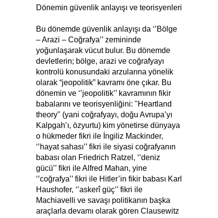
Dönemin güvenlik anlayışı ve teorisyenleri
Bu dönemde güvenlik anlayışı da ‘’Bölge
– Arazi – Coğrafya’’ zemininde
yoğunlaşarak vücut bulur. Bu dönemde
devletlerin; bölge, arazi ve coğrafyayı
kontrolü konusundaki arzularına yönelik
olarak “jeopolitik” kavramı öne çıkar. Bu
dönemin ve ‘’jeopolitik’’ kavramının fikir
babalarını ve teorisyenliğini: "Heartland
theory" (yani coğrafyayı, doğu Avrupa’yı
Kalpgah’ı, özyurtu) kim yönetirse dünyaya
o hükmeder fikri ile İngiliz Mackinder,
‘’hayat sahası’’ fikri ile siyasi coğrafyanın
babası olan Friedrich Ratzel, ‘’deniz
gücü’’ fikri ile Alfred Mahan, yine
‘’coğrafya’’ fikri ile Hitler’in fikir babası Karl
Haushofer, ‘’askerî güç’’ fikri ile
Machiavelli ve savaşı politikanın başka
araçlarla devamı olarak gören Clausewitz