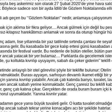
ısıyla beş askerimiz son olarak 27 Şubat 2020’de yine hava sald
. Böylece sadece son bir ayda İdlib’de Gözlem Noktalarında elli
i adı geçen bu ‘’Gözlem Noktaları’’ nedir, anlamaya çalışıyorum.
k için aklıma bir fıkra geliyor… Ancak gülmek için değil bu pesp
sız-kitapsız harekâtımızı anlamak ve sonra da oturup hüngür h
nç adam, lise yıllarında bir yaz tatilinde sırtında çantası ile seya
sına gelir. Bu kasabada bir gece kalıp ertesi günü kasabadan ayr
sında bir festival vardır. Bu nedenle de bütün oteller, bütün pan
ır ancak yatacak bir yer bulamaz… Parklarda da gecelemek iste
de, şu koltukta kıvrılıp uyuyayım, sabah da çeker giderim’’ teklif
tinde anlayışlı bir otel görevlisi şöyle bir teklifte bulunur: Oteli
 yatmaktadır. Burası ayyaşın, sarhoşun devamlı ikamet ettiği bir 
çin yanına kıvrılıp yatabilir. Ancak çatı katında banyo, tuvalet, l
ven ancak sabah yerine konmaktadır. Genç çaresiz bu teklifi k
r, genç çatı katına çıkar. Gerçekten de orada buram buram içki ko
horul uyumaktadır. Yanına kıvrılır yatar.
damın gece yarısı büyük tuvaleti gelir. O katta tuvalet olmadığın
ılıp ancak sabah tekrar yerine konacağını acı bir şekilde hatırlar