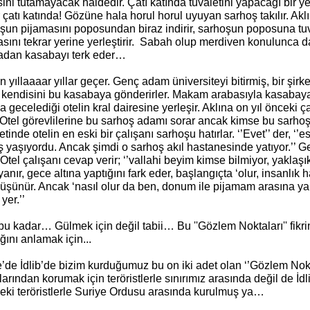
ini tutamayacak haldedir. Çatı katında tuvaletini yapacağı bir y
 çatı katında! Gözüne hala horul horul uyuyan sarhoş takılır. Aklına
şun pijamasını poposundan biraz indirir, sarhoşun poposuna tuv
sını tekrar yerine yerleştirir. Sabah olup merdiven konulunca da
dan kasabayı terk eder…
 yıllaaaar yıllar geçer. Genç adam üniversiteyi bitirmiş, bir şirket
n kendisini bu kasabaya gönderirler. Makam arabasıyla kasabaya g
a gecelediği otelin kral dairesine yerleşir. Aklına on yıl önceki
 Otel görevlilerine bu sarhoş adamı sorar ancak kimse bu sarho
tinde otelin en eski bir çalışanı sarhoşu hatırlar. ‘’Evet’’ der, ‘’e
 yaşıyordu. Ancak şimdi o sarhoş akıl hastanesinde yatıyor.’’ Ge
 Otel çalışanı cevap verir; ‘’vallahi beyim kimse bilmiyor, yaklaşı
anır, gece altına yaptığını fark eder, başlangıçta ‘olur, insanlık ha
düşünür. Ancak ‘nasıl olur da ben, donum ile pijamam arasına 
yer.’’
bu kadar… Gülmek için değil tabii… Bu ''Gözlem Noktaları'' fikrin
ığını anlamak için...
’de İdlib’de bizim kurduğumuz bu on iki adet olan ‘’Gözlem Noktal
arından korumak için teröristlerle sınırımız arasında değil de İ
deki teröristlerle Suriye Ordusu arasında kurulmuş ya…