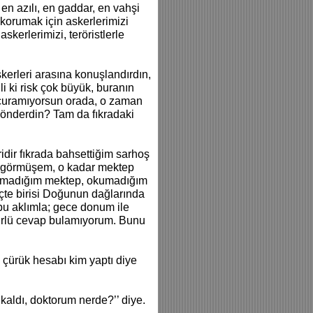
en azılı, en gaddar, en vahşi
n korumak için askerlerimizi
skerlerimizi, teröristlerle
skerleri arasına konuşlandırdın,
i ki risk çok büyük, buranın
 uçuramıyorsun orada, o zaman
önderdin? Tam da fıkradaki
idir fıkrada bahsettiğim sarhoş
il görmüşem, o kadar mektep
okumadığım mektep, okumadığım
te birisi Doğunun dağlarında
bu aklımla; gece donum ile
ürlü cevap bulamıyorum. Bunu
çürük hesabı kim yaptı diye
 kaldı, doktorum nerde?’’ diye.