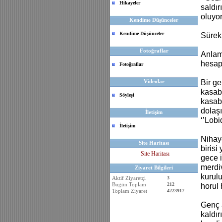
Hikayeler
saldır
oluyor
Kendime Düşünceler
Kendime Düşünceler
Sürekl
Fotoğraflar
Anlama
hesap
Fotoğraflar
Videolar
Bir ge
kasaba
Söyleşi
kasaba
dolaş
İletişim
‘’Lobi
İletişim
Nihaye
Site Haritası
birisi
Site Haritası
gece i
merdi
Ziyaret Bilgileri
kurulu
Aktif Ziyaretçi
3
Bugün Toplam
212
horul 
Toplam Ziyaret
4223917
Genç a
kaldır