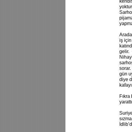
kendis
yoktur
Sarho
pijama
yapma
Aradan
iş içi
katınd
gelir.
Nihaye
sarhoş
sorar.
gün uy
diye 
kafayı 
Fıkra 
yaratt
Suriye
sızmal
İdlib’