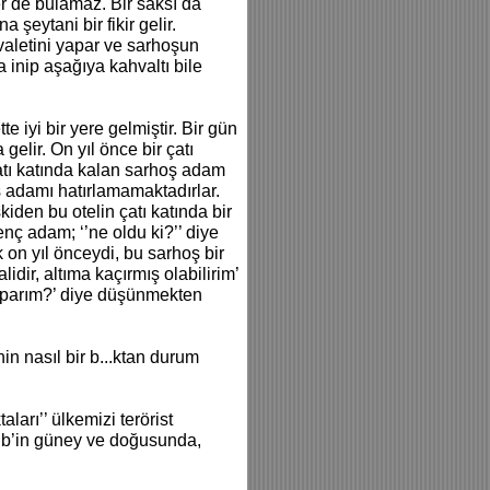
er de bulamaz. Bir saksı da
 şeytani bir fikir gelir.
aletini yapar ve sarhoşun
 inip aşağıya kahvaltı bile
te iyi bir yere gelmiştir. Bir gün
elir. On yıl önce bir çatı
 çatı katında kalan sarhoş adam
ş adamı hatırlamamaktadırlar.
skiden bu otelin çatı katında bir
nç adam; ‘’ne oldu ki?’’ diye
k on yıl önceydi, bu sarhoş bir
lidir, altıma kaçırmış olabilirim’
yaparım?’ diye düşünmekten
in nasıl bir b...ktan durum
arı’’ ülkemizi terörist
dlib’in güney ve doğusunda,