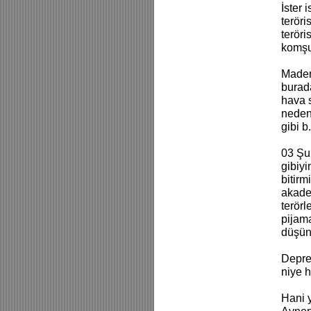
İster 
teröri
teröri
komşu 
Madem 
burada
hava 
neden
gibi b
03 Şub
gibiyi
bitir
akade
terör
pijam
düşün
Depre
niye 
Hani y