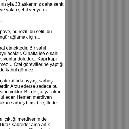
ırısıyla 33 askerimiz daha şehit
ye yakın şehit veriyoruz.
..
aye, bu rezil, bu sefil, bu
üngür ağlamak için…
hat etmektedir. Bir sahil
ılacaktır. O hafta ise o sahil
siyonlar doludur... Kapı kapı
mez… Otel görevlilerine yaptığı
i de kabul görmez.
n çatı katında ayyaş, sarhoş
yerdir. Arzu ederse sadece bu
avabo yoktur. Bir de çatıya çıkan
abul eder. Hemen merdiven
kan sarhoş birisi bir şiltede
ı, çıktığı merdivenin de
. Biraz sabreder ama artık