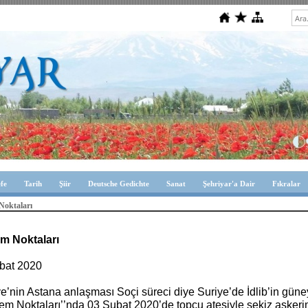
efe
Tarih
Şiir
Deutsche Gedichte
Sanat
Şehriyar'a Dair
Fıkralar
Noktaları
m Noktaları
bat 2020
ye’nin Astana anlaşması Soçi süreci diye Suriye’de İdlib’in gün
lem Noktaları’’nda 03 Şubat 2020’de topçu ateşiyle sekiz asker