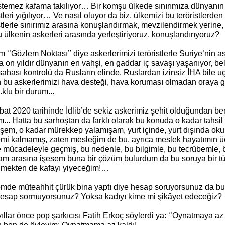
istemez kafama takılıyor… Bir komşu ülkede sınırımıza dünyanın 
stleri yığılıyor… Ve nasıl oluyor da biz, ülkemizi bu teröristlerde
stlerle sınırımız arasına konuşlandırmak, mevzilendirmek yerine, a
ülkenin askerleri arasında yerleştiriyoruz, konuşlandırıyoruz?
‘’Gözlem Noktası’’ diye askerlerimizi teröristlerle Suriye’nin a
 on yıldır dünyanın en vahşi, en gaddar iç savaşı yaşanıyor, bell
sahası kontrolü da Rusların elinde, Ruslardan izinsiz İHA bile
 bu askerlerimizi hava desteği, hava koruması olmadan oraya g
..klu bir durum...
at 2020 tarihinde İdlib’de sekiz askerimiz şehit olduğundan ber
m... Hatta bu sarhoştan da farklı olarak bu konuda o kadar tahs
mişem, o kadar mürekkep yalamışam, yurt içinde, yurt dışında 
mi kalmamış, zaten mesleğim de bu, ayrıca meslek hayatımın üç
le mücadeleyle geçmiş, bu nedenle, bu bilgimle, bu tecrübemle, 
am arasına işesem buna bir çözüm bulurdum da bu soruya bir t
mekten de kafayı yiyeceğim!…
mde müteahhit çürük bina yaptı diye hesap soruyorsunuz da bu 
hesap sormuyorsunuz? Yoksa kadıyı kime mi şikâyet edeceğiz?
ıllar önce pop şarkıcısı Fatih Erkoç söylerdi ya: ‘’Oynatmaya az