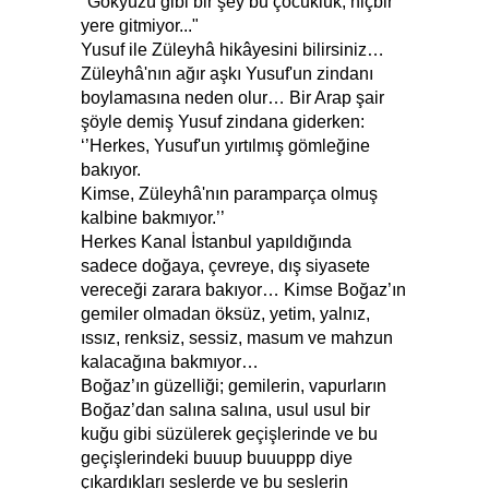
"Gökyüzü gibi bir şey bu çocukluk, hiçbir
yere gitmiyor..."
Yusuf ile Züleyhâ hikâyesini bilirsiniz…
Züleyhâ'nın ağır aşkı Yusuf'un zindanı
boylamasına neden olur… Bir Arap şair
şöyle demiş Yusuf zindana giderken:
‘’Herkes, Yusuf'un yırtılmış gömleğine
bakıyor.
Kimse, Züleyhâ'nın paramparça olmuş
kalbine bakmıyor.’’
Herkes Kanal İstanbul yapıldığında
sadece doğaya, çevreye, dış siyasete
vereceği zarara bakıyor… Kimse Boğaz’ın
gemiler olmadan öksüz, yetim, yalnız,
ıssız, renksiz, sessiz, masum ve mahzun
kalacağına bakmıyor…
Boğaz’ın güzelliği; gemilerin, vapurların
Boğaz’dan salına salına, usul usul bir
kuğu gibi süzülerek geçişlerinde ve bu
geçişlerindeki buuup buuuppp diye
çıkardıkları seslerde ve bu seslerin