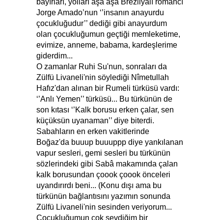
bayırları, yolları aşa aşa Brezilyalı romancı
Jorge Amado’nun ‘’insanın anayurdu
çocukluğudur’’ dediği gibi anayurdum
olan çocukluğumun geçtiği memleketime,
evimize, anneme, babama, kardeşlerime
giderdim...
O zamanlar Ruhi Su'nun, sonraları da
Zülfü Livaneli'nin söylediği Nîmetullah
Hafız'dan alınan bir Rumeli türküsü vardı:
‘’Anlı Yemen’’ türküsü... Bu türkünün de
son kıtası ‘’Kalk borusu erken çalar, sen
küçüksün uyanaman’’ diye biterdi.
Sabahların en erken vakitlerinde
Boğaz'da buuup buuuppp diye yankılanan
vapur sesleri, gemi sesleri bu türkünün
sözlerindeki gibi Sabâ makamında çalan
kalk borusundan çoook çoook önceleri
uyandırırdı beni... (Konu dışı ama bu
türkünün bağlantısını yazımın sonunda
Zülfü Livaneli'nin sesinden veriyorum...
Çocukluğumun çok sevdiğim bir