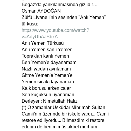
Boğaz’da yankılanmasında gizlidir…
Osman AYDOĞAN
Zülfü Livaneli'nin sesinden ''Anlı Yemen''
türküsü:
https://www.youtube.com/watch?
v=AdyUbAJSbxA
Anlı Yemen Türküsü
Anlı Yemen şanlı Yemen
Toprakları kanlı Yemen
Ben Yemen'e dayanamam
Nazlı yardan ayrılamam
Gitme Yemen'e Yemen'e
Yemen sıcak dayanaman
Kalk borusu erken çalar
Sen küçüksün uyanaman
Derleyen: Nimetullah Hafız
(*) O zamanlar Üsküdar Mihrimah Sultan
Camii'nin üzerinde bir iskele vardı... Camii
restore ediliyordu... Bilmezdim ki restore
edenin de benim müstakbel merhum