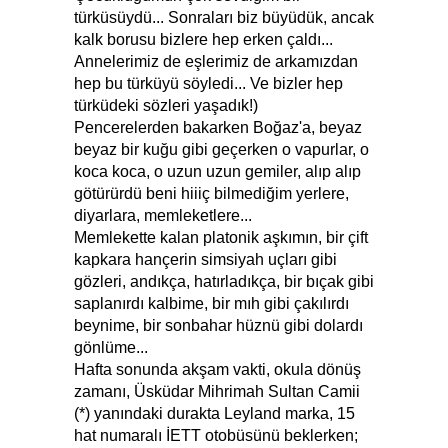
türküsüydü... Sonraları biz büyüdük, ancak
kalk borusu bizlere hep erken çaldı...
Annelerimiz de eşlerimiz de arkamızdan
hep bu türküyü söyledi... Ve bizler hep
türküdeki sözleri yaşadık!)
Pencerelerden bakarken Boğaz'a, beyaz
beyaz bir kuğu gibi geçerken o vapurlar, o
koca koca, o uzun uzun gemiler, alıp alıp
götürürdü beni hiiiç bilmediğim yerlere,
diyarlara, memleketlere...
Memlekette kalan platonik aşkımın, bir çift
kapkara hançerin simsiyah uçları gibi
gözleri, andıkça, hatırladıkça, bir bıçak gibi
saplanırdı kalbime, bir mıh gibi çakılırdı
beynime, bir sonbahar hüznü gibi dolardı
gönlüme...
Hafta sonunda akşam vakti, okula dönüş
zamanı, Üsküdar Mihrimah Sultan Camii
(*) yanındaki durakta Leyland marka, 15
hat numaralı İETT otobüsünü beklerken;