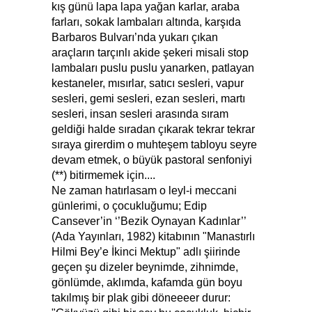
kış günü lapa lapa yağan karlar, araba
farları, sokak lambaları altında, karşıda
Barbaros Bulvarı’nda yukarı çıkan
araçların tarçınlı akide şekeri misali stop
lambaları puslu puslu yanarken, patlayan
kestaneler, mısırlar, satıcı sesleri, vapur
sesleri, gemi sesleri, ezan sesleri, martı
sesleri, insan sesleri arasında sıram
geldiği halde sıradan çıkarak tekrar tekrar
sıraya girerdim o muhteşem tabloyu seyre
devam etmek, o büyük pastoral senfoniyi
(**) bitirmemek için....
Ne zaman hatırlasam o leyl-i meccani
günlerimi, o çocukluğumu; Edip
Cansever’in ‘’Bezik Oynayan Kadınlar’’
(Ada Yayınları, 1982) kitabının "Manastırlı
Hilmi Bey’e İkinci Mektup" adlı şiirinde
geçen şu dizeler beynimde, zihnimde,
gönlümde, aklımda, kafamda gün boyu
takılmış bir plak gibi döneeeer durur: