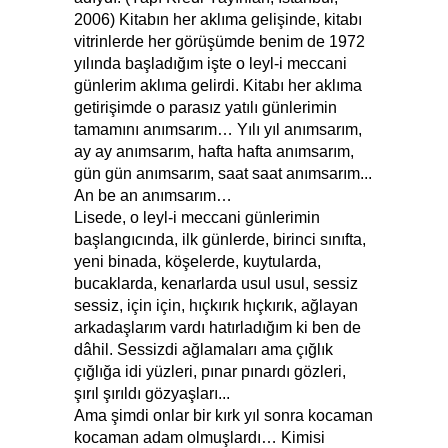
2006) Kitabın her aklıma gelişinde, kitabı
vitrinlerde her görüşümde benim de 1972
yılında başladığım işte o leyl-i meccani
günlerim aklıma gelirdi. Kitabı her aklıma
getirişimde o parasız yatılı günlerimin
tamamını anımsarım… Yılı yıl anımsarım,
ay ay anımsarım, hafta hafta anımsarım,
gün gün anımsarım, saat saat anımsarım...
An be an anımsarım…
Lisede, o leyl-i meccani günlerimin
başlangıcında, ilk günlerde, birinci sınıfta,
yeni binada, köşelerde, kuytularda,
bucaklarda, kenarlarda usul usul, sessiz
sessiz, için için, hıçkırık hıçkırık, ağlayan
arkadaşlarım vardı hatırladığım ki ben de
dâhil. Sessizdi ağlamaları ama çığlık
çığlığa idi yüzleri, pınar pınardı gözleri,
şırıl şırıldı gözyaşları...
Ama şimdi onlar bir kırk yıl sonra kocaman
kocaman adam olmuşlardı… Kimisi