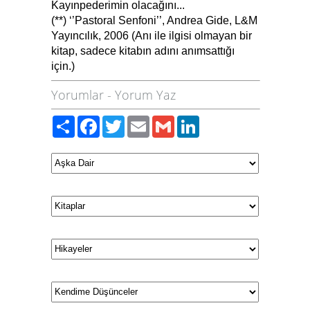
Kayınpederimin olacağını...
(**) ‘’Pastoral Senfoni’’, Andrea Gide, L&M
Yayıncılık, 2006 (Anı ile ilgisi olmayan bir
kitap, sadece kitabın adını anımsattığı
için.)
Yorumlar
-
Yorum Yaz
Paylaş
Facebook
Twitter
Email
Gmail
LinkedIn