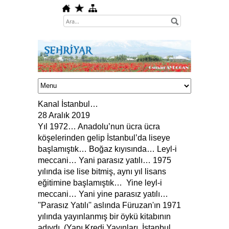
Kanal İstanbul…
28 Aralık 2019
Yıl 1972… Anadolu’nun ücra ücra
köşelerinden gelip İstanbul’da liseye
başlamıştık… Boğaz kıyısında… Leyl-i
meccani… Yani parasız yatılı… 1975
yılında ise lise bitmiş, aynı yıl lisans
eğitimine başlamıştık… Yine leyl-i
meccani… Yani yine parasız yatılı…
''Parasız Yatılı'' aslında Füruzan'ın 1971
yılında yayınlanmış bir öykü kitabının
adıydı. (Yapı Kredi Yayınları, İstanbul,