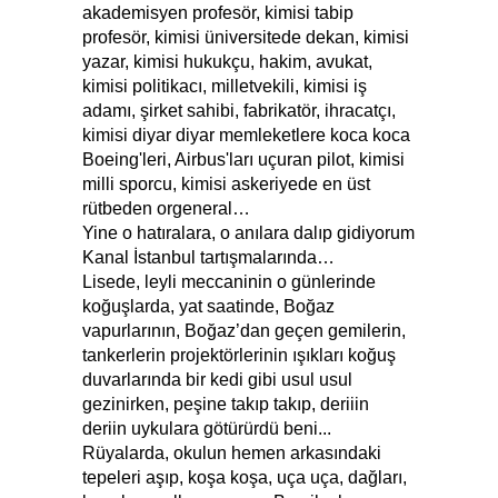
akademisyen profesör, kimisi tabip
profesör, kimisi üniversitede dekan, kimisi
yazar, kimisi hukukçu, hakim, avukat,
kimisi politikacı, milletvekili, kimisi iş
adamı, şirket sahibi, fabrikatör, ihracatçı,
kimisi diyar diyar memleketlere koca koca
Boeing'leri, Airbus'ları uçuran pilot, kimisi
milli sporcu, kimisi askeriyede en üst
rütbeden orgeneral…
Yine o hatıralara, o anılara dalıp gidiyorum
Kanal İstanbul tartışmalarında…
Lisede, leyli meccaninin o günlerinde
koğuşlarda, yat saatinde, Boğaz
vapurlarının, Boğaz’dan geçen gemilerin,
tankerlerin projektörlerinin ışıkları koğuş
duvarlarında bir kedi gibi usul usul
gezinirken, peşine takıp takıp, deriiin
deriin uykulara götürürdü beni...
Rüyalarda, okulun hemen arkasındaki
tepeleri aşıp, koşa koşa, uça uça, dağları,