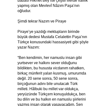
babası Hikmet Bey ise çeşitli illerde valilik
yapmış olan Mevlevî Nâzım Paşa’nın
oğludur.
Şimdi tekrar Nazım ve Piraye
Piraye’ye yazdığı mektupların birinde
büyük dedesi Mus­ta­fa Ce­la­let­ti­n Paşa’nın
Türkçe konusundaki hassasiyeti gibi şöyle
yazar Nazım:
“Ben kendimin, her namuslu insan gibi
yurtsever ve halkını sever olduğunu
bildikten, bu hususta vicdanım rahatken,
birkaç münferit yalan kusmuş, umurumda
değil. 20 sene sonra, 50 sene sonra,
birçoğunun adını bile unutacak Türk
milleti. Hâlbuki bu millet var oldukça,
yeryüzünde Türkçem konuşuldukça, ben
bu dilin ve bu halkın en namuslu şiirlerini
yazmış insan olarak yaşayacağım. Sen