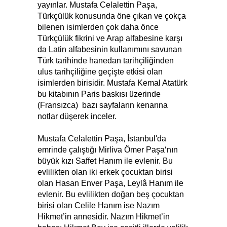
yayınlar. Mus­ta­fa Ce­la­let­ti­n Paşa,
Türkçülük konusunda öne çıkan ve çokça
bilenen isimlerden çok daha önce
Türkçülük fikrini ve Arap alfabesine karşı
da Latin alfabesinin kullanımını savunan
Türk tarihinde hanedan tarihçiliğinden
ulus tarihçiliğine geçişte etkisi olan
isimlerden birisidir. Mustafa Kemal Atatürk
bu kitabının Paris baskısı üzerinde
(Fransızca) bazı sayfaların kenarına
notlar düşerek inceler.
Mus­ta­fa Ce­la­let­ti­n Paşa, İs­tan­bul'da
emrinde ça­lış­tı­ğı Mir­li­va Ömer Pa­şa­‘nın
bü­yük kı­zı Saf­fet Ha­nım ile ev­len­ir. Bu
evlilikten olan iki erkek çocuktan birisi
olan Hasan Enver Paşa, Leylâ Hanım ile
evlenir. Bu evlilikten doğan beş çocuktan
birisi olan Celile Hanım ise Nazım
Hikmet’in annesidir. Nazım Hikmet’in