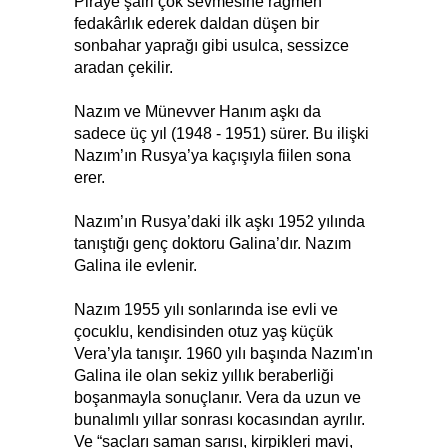
Piraye şairi çok sevmesine rağmen
fedakârlık ederek daldan düşen bir
sonbahar yaprağı gibi usulca, sessizce
aradan çekilir.
Nazım ve Münevver Hanım aşkı da
sadece üç yıl (1948­ - 1951) sürer. Bu ilişki
Nazım’ın Rusya’ya kaçışıyla fiilen sona
erer.
Nazım’ın Rusya’daki ilk aşkı 1952 yılında
tanıştığı genç doktoru Galina’dır. Nazım
Galina ile evlenir.
Nazım 1955 yılı sonlarında ise evli ve
çocuklu, kendisinden otuz yaş küçük
Vera’yla tanışır. 1960 yılı başında Nazım'ın
Galina ile olan sekiz yıllık beraberliği
boşanmayla sonuçlanır. Vera da uzun ve
bunalımlı yıllar sonrası kocasından ayrılır.
Ve “saçları saman sarısı, kirpikleri mavi,