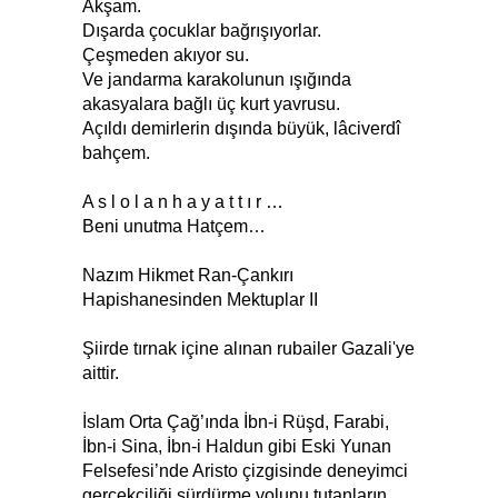
Akşam.
Dışarda çocuklar bağrışıyorlar.
Çeşmeden akıyor su.
Ve jandarma karakolunun ışığında
akasyalara bağlı üç kurt yavrusu.
Açıldı demirlerin dışında büyük, lâciverdî
bahçem.
A s l o l a n h a y a t t ı r …
Beni unutma Hatçem…
Nazım Hikmet Ran-Çankırı
Hapishanesinden Mektuplar II
Şiirde tırnak içine alınan rubailer Gazali'ye
aittir.
İslam Orta Çağ’ında İbn-i Rüşd, Farabi,
İbn-i Sina, İbn-i Haldun gibi Eski Yunan
Felsefesi’nde Aristo çizgisinde deneyimci
gerçekçiliği sürdürme yolunu tutanların