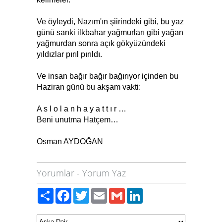
Ve öyleydi, Nazım'ın şiirindeki gibi, bu yaz
günü sanki ilkbahar yağmurları gibi yağan
yağmurdan sonra açık gökyüzündeki
yıldızlar pırıl pırıldı.
Ve insan bağır bağır bağırıyor içinden bu
Haziran günü bu akşam vakti:
A s l o l a n h a y a t t ı r …
Beni unutma Hatçem…
Osman AYDOĞAN
Yorumlar
-
Yorum Yaz
Paylaş
Facebook
Twitter
Email
Gmail
LinkedIn