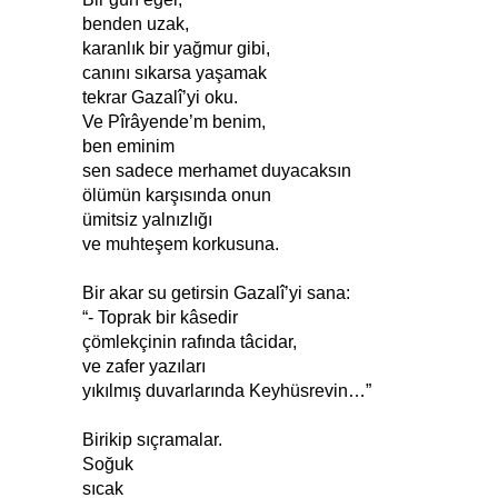
benden uzak,
karanlık bir yağmur gibi,
canını sıkarsa yaşamak
tekrar Gazalî’yi oku.
Ve Pîrâyende’m benim,
ben eminim
sen sadece merhamet duyacaksın
ölümün karşısında onun
ümitsiz yalnızlığı
ve muhteşem korkusuna.
Bir akar su getirsin Gazalî’yi sana:
“- Toprak bir kâsedir
çömlekçinin rafında tâcidar,
ve zafer yazıları
yıkılmış duvarlarında Keyhüsrevin…”
Birikip sıçramalar.
Soğuk
sıcak