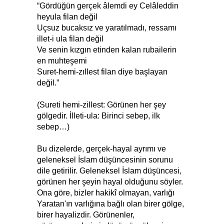
“Gördüğün gerçek âlemdi ey Celâleddin
heyula filan değil
Uçsuz bucaksız ve yaratılmadı, ressamı
illet-i ula filan değil
Ve senin kızgın etinden kalan rubailerin
en muhteşemi
Suret-hemi-zıllest filan diye başlayan
değil.”
(Sureti hemi-zillest: Görünen her şey
gölgedir. İlleti-ula: Birinci sebep, ilk
sebep…)
Bu dizelerde, gerçek-hayal ayrımı ve
geleneksel İslam düşüncesinin sorunu
dile getirilir. Geleneksel İslam düşüncesi,
görünen her şeyin hayal olduğunu söyler.
Ona göre, bizler hakikî olmayan, varlığı
Yaratan'ın varlığına bağlı olan birer gölge,
birer hayalizdir. Görünenler,