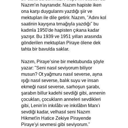
Nazım’ın hayranıdır. Nazım hapiste iken
ona karşı duygularını yazdığı şiir ve
mektupları ile dile getirir. Nazım, "Adını kol
saatinin kayışına tırnağıyla yazdığı" bu
kadınla 1950'de hapisten çıkana kadar
yazışır. Bu 1939 ve 1951 yılları arasında
gönderilen mektupları Piraye ölene dek
tahta bir bavulda saklar.
Nazım, Piraye’sine bir mektubunda şöyle
yazar: "Seni nasıl seviyorum biliyor
musun? Ot yağmuru nasıl severse, ayna
ışığı nasıl severse, balık suyu ve insan
ekmeği nasıl severse, sarhoşun şarabı,
şarabın billur kadehi sevdiği gibi, annenin
çocukları, çocukların anneleri sevdikleri
gibi, Lenin'in inkılâbı ve inkılâbın Marx'ı
sevdiği kadar, velhasıl seni Nazım
Hikmet'in Hatice Zekiye Pirayende
Piraye'yi sevmesi gibi seviyorum."