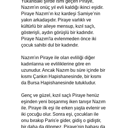
Yukarıdaki şiirde ismi geçen Piraye,
Nazım'ın onüç yıl evli kaldığı ikinci eşidir.
Piraye Nazım’ın kız kardeşi Samiye’nin
yakın arkadaşıdır. Piraye varlıklı ve
kültürlü bir aileye mensup, kızıl saçlı,
gösterişli, aydın görüşlü bir kadındır.
Piraye Nazım'la evlenmeden önce iki
çocuk sahibi dul bir kadındır.
Nazım'ın Piraye ile olan evliliği diğer
kadınlarına ve evliliklerine göre en
uzunudur. Ancak Nazım bu süre içinde bir
kısmı Çankırı Hapishanesinde, bir kısmı
da Bursa Hapishanesinde tutukludur.
Genç ve güzel, kızıl saçlı Piraye henüz
eşinden yeni boşanmış iken tanışır Nazım
ile. Piraye ilk eşi ile erken yaşta evlenir ve
iki çocuğu olur. Sonra eşi, çocukları ile
onu bırakıp Paris'e gider, gidiş o gidiştir,
bir daha da dönmez. Piraye'nin babası da