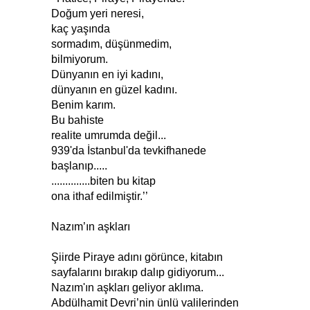
Doğum yeri neresi,
kaç yaşında
sormadım, düşünmedim,
bilmiyorum.
Dünyanın en iyi kadını,
dünyanın en güzel kadını.
Benim karım.
Bu bahiste
realite umrumda değil...
939'da İstanbul'da tevkifhanede
başlanıp.....
..............biten bu kitap
ona ithaf edilmiştir.’’
Nazım’ın aşkları
Şiirde Piraye adını görünce, kitabın
sayfalarını bırakıp dalıp gidiyorum...
Nazım'ın aşkları geliyor aklıma.
Abdülhamit Devri’nin ünlü valilerinden