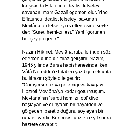
karşısında Eflatuncu idealist felsefeyi
savunan İmam Gazalî egemen olur. Yine
Eflatuncu idealist felsefeyi savunan
Mevlâna bu felsefeyi özetlercesine şöyle
der: “Sureti hemi-zıllest.” Yani ''görünen
her şey gölgedir.''
Nazım Hikmet, Mevlâna rubailerinden söz
ederken buna bir itiraz geliştirir. Nazım,
1945 yılında Bursa hapishanesinde iken
Vâlâ Nureddin’e hitaben yazdığı mektupta
bu itirazını şöyle dile getirir:
“Görüyorsunuz ya polemiği ve kavgayı
Hazreti Mevlâna’ya kadar götürmüşüm.
Mevlâna'nın ‘sureti hemi zıllest’ diye
başlayan ve dünyanın bir hayalden ve
gölgeden ibaret olduğunu söyleyen bir
rübaisi vardır. Benimkisi yüzlerce yıl sonra
hazrete cevaptır: