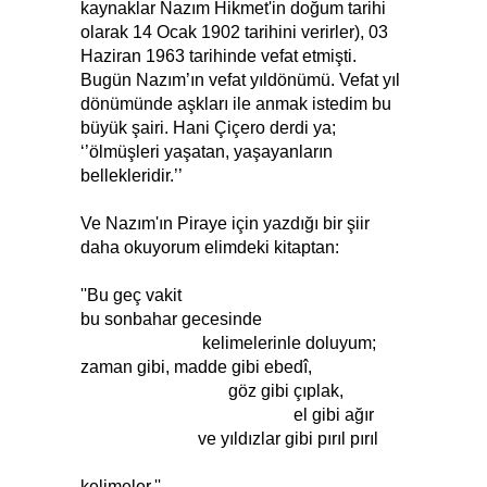
kaynaklar Nazım Hikmet'in doğum tarihi
olarak 14 Ocak 1902 tarihini verirler), 03
Haziran 1963 tarihinde vefat etmişti.
Bugün Nazım’ın vefat yıldönümü. Vefat yıl
dönümünde aşkları ile anmak istedim bu
büyük şairi. Hani Çiçero derdi ya;
‘’ölmüşleri yaşatan, yaşayanların
bellekleridir.’’
Ve Nazım'ın Piraye için yazdığı bir şiir
daha okuyorum elimdeki kitaptan:
''Bu geç vakit
bu sonbahar gecesinde
kelimelerinle doluyum;
zaman gibi, madde gibi ebedî,
göz gibi çıplak,
el gibi ağır
ve yıldızlar gibi pırıl pırıl
kelimeler.''