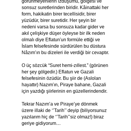
görünmeyenlerin izdüşümü, gölgesi ve
sonsuz suretlerinden biridir. Kâinattaki her
form, hakikatin birer tecellisidir, birer
yüzüdür, birer suretidir. Her şeyin bir
nedeni varsa bu sonsuza kadar gider ve
akıl çelişkiye düşer öyleyse bir ilk neden
olmalı diye Eflatun'un formüle ettiği ve
İslam felsefesinde sürdürülen bu düstura
Nâzım’ın bu dizeleri ile verdiği bir cevaptır.
O üç sözcük “Suret hemi-zıllest.” (görünen
her şey gölgedir.) Eflatun ve Gazali
felsefesinin özüdür. Bu şiir de (Aslolan
hayattır) Nazım'ın, Piraye bahane, Gazali
için yazdığı şiirlerinin en güzellerindendir.
Tekrar Nazım’a ve Piraye’ye dönmek
üzere illaki de ‘’Tarih’’ deyip (biliyorsunuz
yazılarım hiç de ‘’Tarih’’siz olmaz!) biraz
geriye gidiyorum…