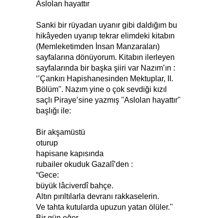
Aslolan hayattır
Sanki bir rüyadan uyanır gibi daldığım bu
hikâyeden uyanıp tekrar elimdeki kitabın
(Memleketimden İnsan Manzaraları)
sayfalarına dönüyorum. Kitabın ilerleyen
sayfalarında bir başka şiiri var Nazım’ın :
‘’Çankırı Hapishanesinden Mektuplar, II.
Bölüm''. Nazım yine o çok sevdiği kızıl
saçlı Piraye’sine yazmış ''Aslolan hayattır''
başlığı ile:
Bir akşamüstü
oturup
hapisane kapısında
rubailer okuduk Gazalî’den :
“Gece:
büyük lâciverdî bahçe.
Altın pırıltılarla devranı rakkaselerin.
Ve tahta kutularda upuzun yatan ölüler.''
Bir gün eğer,