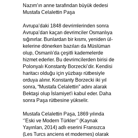
Nazım’ın anne tarafından büyük dedesi
Mus­ta­fa Ce­la­let­ti­n Paşa
Avrupa’daki 1848 devrimlerinden sonra
Avrupa’dan ka­çan dev­rim­ciler Osmanlıya
sığınırlar. Bun­lar­dan bir kıs­mı, ye­ni­den ül­
ke­le­ri­ne dö­ner­ken ba­zı­la­rı da Müs­lü­man
olup, Os­man­lı'da çeşitli kademelerde
hizmet ederler. Bu devrimcilerden birisi de
Polonyalı Kons­tanty Bor­zec­ki’dir. Kendisi
haritacı olduğu için yüzbaşı rütbesiyle
orduya alınır. Kons­tanty Bor­zec­ki iki yıl
son­ra, “Mus­ta­fa Ce­la­let­ti­n” adını alarak
Bekta­şi ol­up İs­la­mi­ye­t'­i ka­bul eder. Daha
sonra Paşa rütbesine yükselir.
Mus­ta­fa Ce­la­let­ti­n Paşa, 1869 yılında
‘’Eski ve Modern Türkler’’ (Kaynak
Yayınları, 2014) adlı eserini Fransızca
(Les Turcs anciens et modernes) olarak