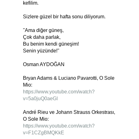
kefilim.
Sizlere güzel bir hafta sonu diliyorum.
''Ama diğer güneş,
Çok daha parlak,
Bu benim kendi güneşim!
Senin yüzünde!''
Osman AYDOĞAN
Bryan Adams & Luciano Pavarotti, O Sole
Mio:
https://www.youtube.com/watch?
v=5a0juQ0aeGI
André Rieu ve Johann Strauss Orkestrası,
O Sole Mio:
https://www.youtube.com/watch?
v=F1CZgBMQKkE