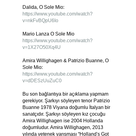
Dalida, O Sole Mio:
https://www.youtube.com/watch?
v=nkFvBQpU6Io
Mario Lanza O Sole Mio
https://www.youtube.com/watch?
v=1X27O50Xq4U
Amira Willighagen & Patrizio Buanne, O
Sole Mio:
https://www.youtube.com/watch?
v=dDESzUuZuC0
Bu son bağlantıya bir açıklama yapmam
gerekiyor. Şarkıyı söyleyen tenor Patrizio
Buanne 1978 Viyana doğumlu İtalyan bir
sanatçıdır. Şarkıyı söyleyen kız çocuğu
Amira Willighagen ise 2004 Hollanda
doğumludur. Amira Willighagen, 2013
yılında yetenek yarışması “Holland's Got