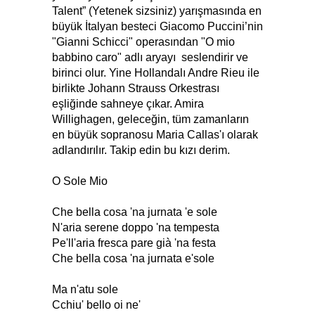
Talent” (Yetenek sizsiniz) yarışmasında en
büyük İtalyan besteci Giacomo Puccini’nin
"Gianni Schicci" operasından "O mio
babbino caro" adlı aryayı seslendirir ve
birinci olur. Yine Hollandalı Andre Rieu ile
birlikte Johann Strauss Orkestrası
eşliğinde sahneye çıkar. Amira
Willighagen, geleceğin, tüm zamanların
en büyük sopranosu Maria Callas'ı olarak
adlandırılır. Takip edin bu kızı derim.
O Sole Mio
Che bella cosa 'na jurnata 'e sole
N'aria serene doppo 'na tempesta
Pe'll'aria fresca pare già 'na festa
Che bella cosa 'na jurnata e'sole
Ma n'atu sole
Cchiu' bello oi ne'