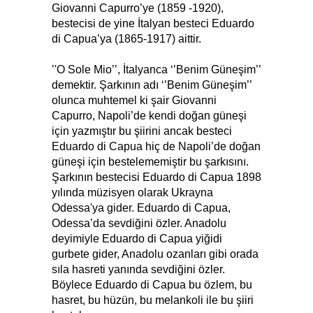
Giovanni Capurro’ye (1859 -1920),
bestecisi de yine İtalyan besteci Eduardo
di Capua’ya (1865-1917) aittir.
’'O Sole Mio’’, İtalyanca ‘’Benim Güneşim’’
demektir. Şarkının adı ‘’Benim Güneşim’’
olunca muhtemel ki şair Giovanni
Capurro, Napoli’de kendi doğan güneşi
için yazmıştır bu şiirini ancak besteci
Eduardo di Capua hiç de Napoli’de doğan
güneşi için bestelememiştir bu şarkısını.
Şarkının bestecisi Eduardo di Capua 1898
yılında müzisyen olarak Ukrayna
Odessa'ya gider. Eduardo di Capua,
Odessa’da sevdiğini özler. Anadolu
deyimiyle Eduardo di Capua yiğidi
gurbete gider, Anadolu ozanları gibi orada
sıla hasreti yanında sevdiğini özler.
Böylece Eduardo di Capua bu özlem, bu
hasret, bu hüzün, bu melankoli ile bu şiiri