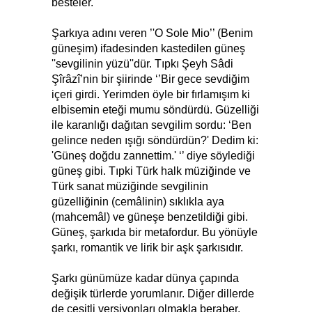
besteler.
Şarkıya adını veren ’'O Sole Mio’’ (Benim
güneşim) ifadesinden kastedilen güneş
''sevgilinin yüzü''dür. Tıpkı Şeyh Sâdi
Şîrâzî’nin bir şiirinde ‘’Bir gece sevdiğim
içeri girdi. Yerimden öyle bir fırlamışım ki
elbisemin eteği mumu söndürdü. Güzelliği
ile karanlığı dağıtan sevgilim sordu: ‘Ben
gelince neden ışığı söndürdün?' Dedim ki:
'Güneş doğdu zannettim.' ‘’ diye söylediği
güneş gibi. Tıpki Türk halk müziğinde ve
Türk sanat müziğinde sevgilinin
güzelliğinin (cemâlinin) sıklıkla aya
(mahcemâl) ve güneşe benzetildiği gibi.
Güneş, şarkıda bir metafordur. Bu yönüyle
şarkı, romantik ve lirik bir aşk şarkısıdır.
Şarkı günümüze kadar dünya çapında
değişik türlerde yorumlanır. Diğer dillerde
de çeşitli versiyonları olmakla beraber,