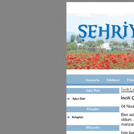
Anasayfa
Edebiyat
Fels
İncili Ç
Aşka Dair
İncili 
Aşka Dair
04 Nis
Kitaplar
Ben as
Kitaplar
oldum
manzara
Hikayeler
İşte bu