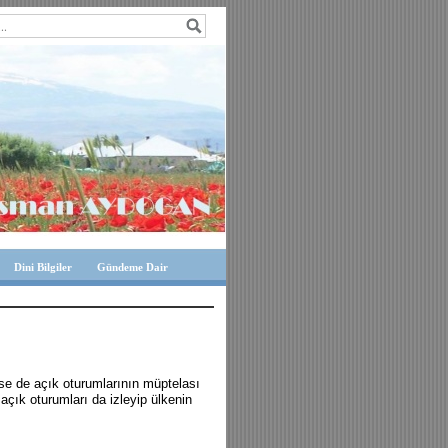
Dini Bilgiler
Gündeme Dair
e de açık oturumlarının müptelası
çık oturumları da izleyip ülkenin