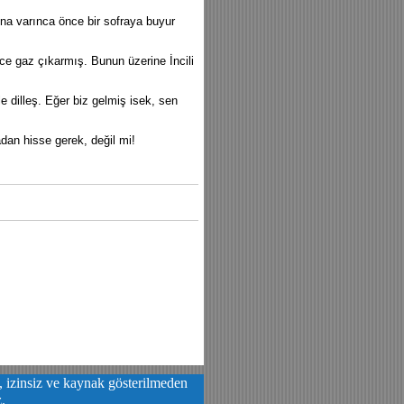
ına varınca önce bir sofraya buyur
ice gaz çıkarmış. Bunun üzerine İncili
le dilleş. Eğer biz gelmiş isek, sen
dan hisse gerek, değil mi!
a, izinsiz ve kaynak gösterilmeden
z.