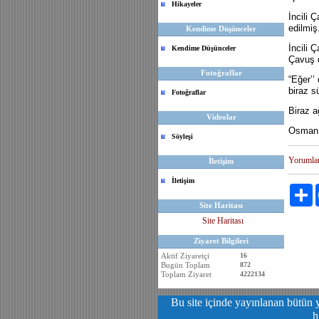
Hikayeler
İncili 
edilmiş
Kendime Düşünceler
İncili 
Kendime Düşünceler
Çavuş d
Fotoğraflar
“Eğer’’
biraz s
Fotoğraflar
Biraz a
Videolar
Osman
Söyleşi
Yorumla
İletişim
İletişim
P
Site Haritası
Site Haritası
Ziyaret Bilgileri
Aktif Ziyaretçi
16
Bugün Toplam
872
Toplam Ziyaret
4222134
Bu site içinde yayınlanan bütün y
h