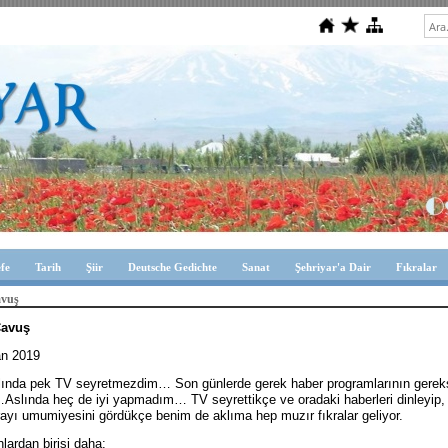
efe
Tarih
Şiir
Deutsche Gedichte
Sanat
Şehriyar'a Dair
Fıkralar
avuş
Çavuş
an 2019
lında pek TV seyretmezdim… Son günlerde gerek haber programlarının gereks
…
Aslında heç de iyi yapmadım… TV seyrettikçe ve oradaki haberleri dinleyip, a
yı umumiyesini gördükçe benim de aklıma hep muzır fıkralar geliyor.
nlardan birisi daha: