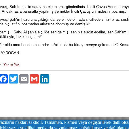
Çavuş, Şah İsmail’in sarayına elçi olarak gönderilmiş. İncili Çavuş Acem saray
. Ancak fazla baharatla yapılmış yemekler İncili Çavuş’un midesini bozmuş.
Çavuş, Şah’ın huzuruna çıktığında ise elinde olmadan, -affedersiniz- biraz sesl
a hiç istifini bozmadan arkasına dönmüş ve demiş ki:
 demiş, ‘’Şah-ı Alişan’a elçiliğe sen gelmiş isen biz sükût edelim, sen Şah’ım i
ükût eyle, biz konuşalım!”
ğır oldu ama benden bu kadar… Artık siz bu fıkrayı nereye çekerseniz? Kıssa
 AYDOĞAN
r
-
Yorum Yaz
aylaş
Facebook
Twitter
Email
Gmail
LinkedIn
azıların hakları saklıdır. Tamamen, kısmen veya değiştirilerek dahi ols
içbir yazılı ve dijital medyada yayınlanmaz, çoğaltılamaz ve dağıtılama