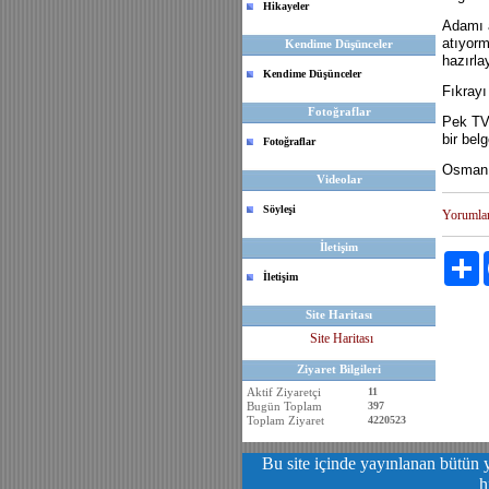
Hikayeler
Adamı a
atıyorm
Kendime Düşünceler
hazırla
Kendime Düşünceler
Fıkrayı
Fotoğraflar
Pek TV 
bir bel
Fotoğraflar
Osman
Videolar
Söyleşi
Yorumla
İletişim
P
İletişim
Site Haritası
Site Haritası
Ziyaret Bilgileri
Aktif Ziyaretçi
11
Bugün Toplam
397
Toplam Ziyaret
4220523
Bu site içinde yayınlanan bütün y
h