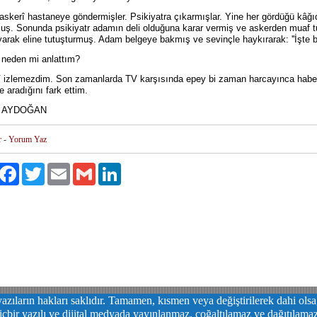
skerî hastaneye göndermişler. Psikiyatra çıkarmışlar. Yine her gördüğü kâğıd
uş. Sonunda psikiyatr adamın deli olduğuna karar vermiş ve askerden muaf tut
yarak eline tutuşturmuş. Adam belgeye bakmış ve sevinçle haykırarak: ''İşte bu
 neden mi anlattım?
izlemezdim. Son zamanlarda TV karşısında epey bi zaman harcayınca haberlerde
ge aradığını fark ettim.
 AYDOĞAN
r
-
Yorum Yaz
aylaş
Facebook
Twitter
Email
Gmail
LinkedIn
azıların hakları saklıdır. Tamamen, kısmen veya değiştirilerek dahi ols
içbir yazılı ve dijital medyada yayınlanmaz, çoğaltılamaz ve dağıtılama