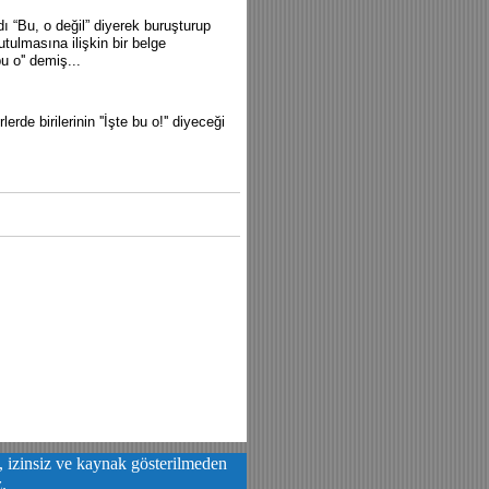
ı “Bu, o değil” diyerek buruşturup
ulmasına ilişkin bir belge
 o'' demiş...
 birilerinin ''İşte bu o!'' diyeceği
a, izinsiz ve kaynak gösterilmeden
z.