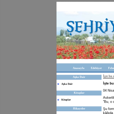
Anasayfa
Edebiyat
Fels
İşte bu 
Aşka Dair
İşte bu
Aşka Dair
04 Nis
Kitaplar
Askerli
Kitaplar
''Bu, o d
Hikayeler
Şu form
kâğıda 