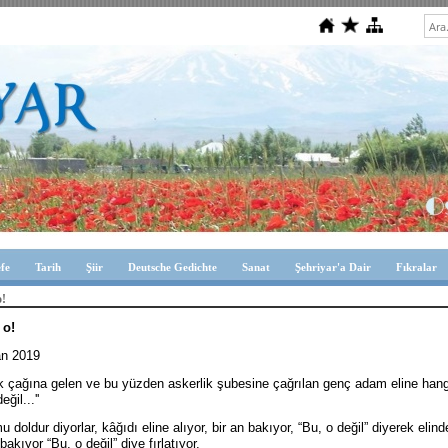
efe
Tarih
Şiir
Deutsche Gedichte
Sanat
Şehriyar'a Dair
Fıkralar
o!
 o!
an 2019
k çağına gelen ve bu yüzden askerlik şubesine çağrılan genç adam eline hang
eğil...''
u doldur diyorlar, kâğıdı eline alıyor, bir an bakıyor, “Bu, o değil” diyerek elind
bakıyor “Bu, o değil” diye fırlatıyor.