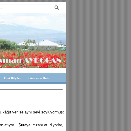
Dini Bilgiler
Gündeme Dair
i kâğıt verilse aynı şeyi söylüyormuş:
en atıyor... Şuraya imzanı at, diyorlar,