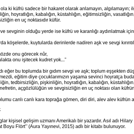
ola ki küfrü sadece bir hakaret olarak anlamayın, algılamayın; ilgi
liğin, hoyratlığın, kabalığın, küstahlığın, eğitimsizliğin, vasatlığı
izliğin en uç noktasıdır küfür.
 ve sevginin olduğu yerde ise küfrü ve karanlığı aydınlatmak iç
rda köşelerde, kuytularda derinlerde nadiren aşk ve sevgi kırıntıl
 gözde onu görecek nûr,
lakta onu işitecek kudret yok..."
dı eğer bu toplumda bir gıdım sevgi ve aşk; toplum eşşekten dü
mezdi, eğitim diye çocuklarımızın yaşama sevinci hoyratça buda
zliğin, tedbirsizliğin, pişkinliğin, hoyratlığın, kabalığın, küstahlığın
 nefretin, açgözlülüğün ve sevgisizliğin en uç noktası olan küfrü
lumu canlı canlı kara toprağa gömen, diri diri, alev alev küfrün a
k
glar kişisel gelişim uzmanı Amerikalı bir yazardır. Asıl adı Hilary
t Boyu Flört’’ (Aura Yayınevi, 2015) adlı bir kitabı bulunuyor.