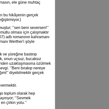
olmasın, ele güne muhtaç
rı bu hikâyenin gerçek
iştirmiyor.)
lmuştur; ‘’sen beni seversen!‘’
utlu olması için çalışmaktır
007) adlı romanının kahramanı
manı Werther'i şöyle
k ve yüreğine bastırıp
ek, onun uçsuz, bucaksız
sinden uzaklaşmasına üzülmek
vgi. ‘’Beni bırakıp nereye
ğım!’’ diyebilmektir gerçek
 vermektir.
ago toplum olarak hep
 ayırıyor; ‘’Sevmek
n çirkin yolu.’’