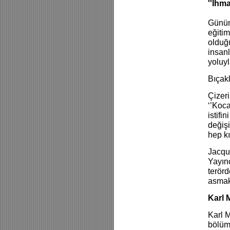
''İhma
Günüm
eğitim
olduğu
insanl
yoluyl
Bıçakl
Çizeri
‘’Koca
istif
değişi
hep k
Jacqu
Yayınc
terörd
asmak’
Karl 
Karl 
bölümü