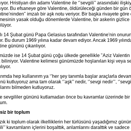
yor. Hristiyan din adamı Valentine ile ‘’sevgili’’ arasındaki ilişk
ıyor. Bu efsaneye göre Valentine, öldürüleceği günden bir gün 
tine'ninden" imzalı bir aşk notu veriyor. Bir başka rivayete göre
esinin yasak olduğu dönemlerde Valentine, bir askerin gizlice e
lüyor.
ılı 14 Şubat günü Papa Gelasius tarafından Valentine'nin onuru
or. Bu durum 1969 yılına kadar devam ediyor. Ancak 1969 yılında
ine gününü çıkarılıyor.
üzde ise 14 Şubat günü çoğu ülkede genellikle "Aziz Valentin 
 biliniyor. Valentine kelimesi günümüzde hoşlanılan kişi veya s
ılıyor.
rımda hep kullanırım ya ‘’her şey tanımla başlar araçlarla devam e
nü kutluyoruz ama tam olarak ‘’aşk’’ nedir, ‘’sevgi nedir’’, ‘’sevgili 
larını bilmeden kutluyoruz.
e sevgililer gününü kutlamadan önce bu kavramlar üzerinde bir f
rum.
siz bir toplum
ık ki toplum olarak ilkelliklerin her türlüsünü yaşadığımız günümü
ili’’ kavramların içlerini boşalttık, anlamlarını daralttık ve sadec