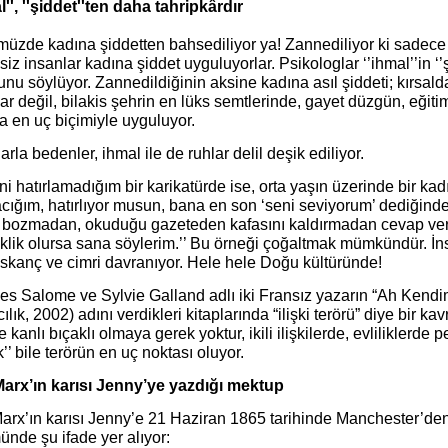
l'', ''şiddet''ten daha tahripkârdır
üzde kadına şiddetten bahsediliyor ya! Zannediliyor ki sadece k
siz insanlar kadına şiddet uyguluyorlar. Psikologlar ‘’ihmal’’in ‘’
nu söylüyor. Zannedildiğinin aksine kadına asıl şiddeti; kırsalda
ar değil, bilakis şehrin en lüks semtlerinde, gayet düzgün, eğitimli
a en uç biçimiyle uyguluyor.
arla bedenler, ihmal ile de ruhlar delil deşik ediliyor.
ni hatırlamadığım bir karikatürde ise, orta yaşın üzerinde bir ka
cığım, hatırlıyor musun, bana en son ‘seni seviyorum’ dediğinde
ini bozmadan, okuduğu gazeteden kafasını kaldırmadan cevap ver
klik olursa sana söylerim.’’ Bu örneği çoğaltmak mümkündür. İn
ıskanç ve cimri davranıyor. Hele hele Doğu kültüründe!
es Salome ve Sylvie Galland adlı iki Fransız yazarın “Ah Kend
ılık, 2002) adını verdikleri kitaplarında “ilişki terörü” diye bir 
e kanlı bıçaklı olmaya gerek yoktur, ikili ilişkilerde, evliliklerde
’ bile terörün en uç noktası oluyor.
Marx’ın karısı Jenny’ye yazdığı mektup
Marx’ın karısı Jenny’e 21 Haziran 1865 tarihinde Manchester’de
nde şu ifade yer alıyor: