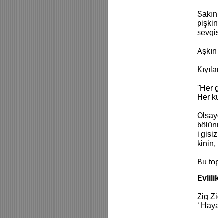
Sakın 
pişkin
sevgis
Aşkın
Kıyıla
''Her
Her ku
Olsay
bölün
ilgisi
kinin,
Bu top
Evlili
Zig Zi
‘’Haya