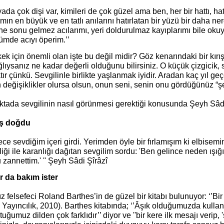
ada çok dişi var, kimileri de çok güzel ama ben, her bir hattı, hat
mın en büyük ve en tatlı anılarını hatırlatan bir yüzü bir daha ner
e sonu gelmez acılarımı, yeri doldurulmaz kayıplarımı bile okuya
ümde acıyı öperim.’’
kek için önemli olan işte bu değil midir? Göz kenarındaki bir kırı
ğlıysanız ne kadar değerli olduğunu bilirsiniz. O küçük çizgicik, 
atır çünkü. Sevgilinle birlikte yaşlanmak iyidir. Aradan kaç yıl 
n değişiklikler olursa olsun, onun seni, senin onu gördüğünüz 
ktada sevgilinin nasıl görünmesi gerektiği konusunda Şeyh Sâdi 
ş doğdu
gece sevdiğim içeri girdi. Yerimden öyle bir fırlamışım ki elbis
iği ile karanlığı dağıtan sevgilim sordu: 'Ben gelince neden ışı
zannettim.' '' Şeyh Sâdi Şîrâzî
r da bakım ister
z felsefeci Roland Barthes’in de güzel bir kitabı bulunuyor: ‘’B
 Yayıncılık, 2010). Barthes kitabında; ‘’Âşık olduğumuzda kulla
uğumuz dilden çok farklıdır’’ diyor ve ''bir kere ilk mesajı verip