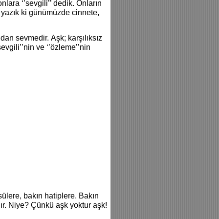
lara ‘’sevgili’’ dedik. Onların
e yazık ki günümüzde cinnete,
dan sevmedir. Aşk; karşılıksız
sevgili’’nin ve ‘’özleme’’nin
ülere, bakın hatiplere. Bakın
ır. Niye? Çünkü aşk yoktur aşk!