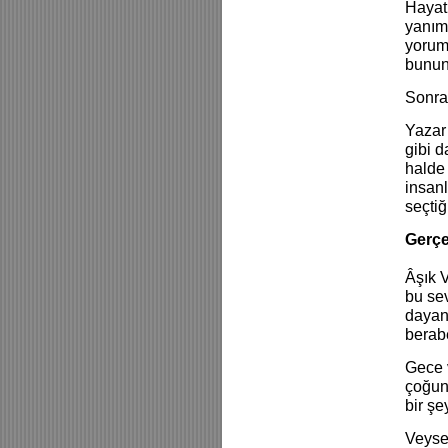
Hayat 
yanımd
yorum
bunun 
Sonra 
Yazar 
gibi d
halde 
insan
seçtiğ
Gerçe
Âşık V
bu sev
dayana
berab
Gece 
çoğun
bir şe
Veysel