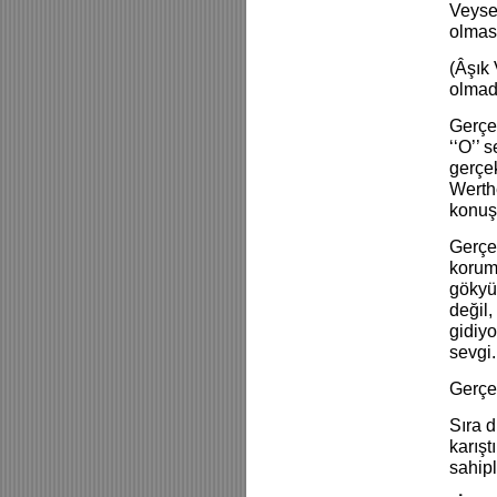
Veysel
olması
(Âşık
olmad
Gerçek
‘‘O’’
gerçek
Werth
konuş
Gerçek
korum
gökyü
değil
gidiyo
sevgi
Gerçek
Sıra d
karışt
sahip