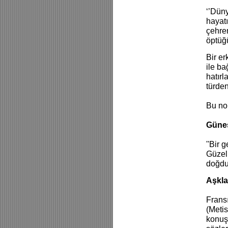
‘’Düny
hayatı
çehren
öptüğ
Bir er
ile ba
hatırl
türde
Bu no
Güne
''Bir 
Güzell
doğdu 
Aşkla
Fransı
(Metis
konuşt