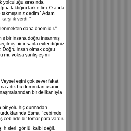
çak yolculuğu sırasında
ına taktığını fark ettim. O anda
e takmışsınız dedim ' Adam
arşılık verdi.’’
vlenmekten daha önemlidir.’’
lmiş bir insana doğru insanmış
çilmiş bir insanla evlendiğiniz
dır. Doğru insan olmak doğru
ru mu yoksa yanlış eş mi
 Veysel eşini çok sever fakat
sma artık bu durumdan usanır,
anaşmalarından bir delikanlıyla
 bir yolu hiç durmadan
 durduklarında Esma, "cebimde
miş cebinde bir tomar para vardır.
isleri, gönlü, kalbi değil.