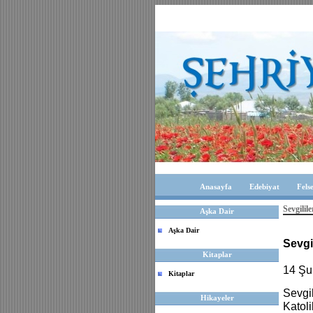
Anasayfa
Edebiyat
Fels
Sevgilil
Aşka Dair
Aşka Dair
Sevgi
Kitaplar
14 Şu
Kitaplar
Sevgil
Hikayeler
Katoli