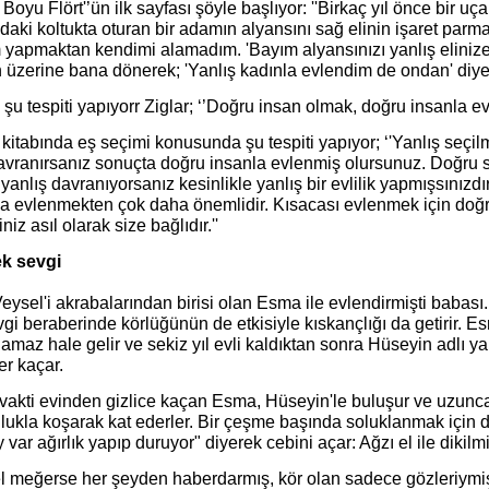
Boyu Flört'’ün ilk sayfası şöyle başlıyor: ''Birkaç yıl önce bir u
aki koltukta oturan bir adamın alyansını sağ elinin işaret parmağ
 yapmaktan kendimi alamadım. 'Bayım alyansınızı yanlış eliniz
üzerine bana dönerek; 'Yanlış kadınla evlendim de ondan' diye k
şu tespiti yapıyorr Ziglar; ‘’Doğru insan olmak, doğru insanla e
kitabında eş seçimi konusunda şu tespiti yapıyor; ‘'Yanlış seçi
avranırsanız sonuçta doğru insanla evlenmiş olursunuz. Doğru se
yanlış davranıyorsanız kesinlikle yanlış bir evlilik yapmışsınız
la evlenmekten çok daha önemlidir. Kısacası evlenmek için doğ
iniz asıl olarak size bağlıdır.''
k sevgi
eysel'i akrabalarından birisi olan Esma ile evlendirmişti babası.
gi beraberinde körlüğünün de etkisiyle kıskançlığı da getirir. E
maz hale gelir ve sekiz yıl evli kaldıktan sonra Hüseyin adlı y
er kaçar.
vakti evinden gizlice kaçan Esma, Hüseyin'le buluşur ve uzunca
lukla koşarak kat ederler. Bir çeşme başında soluklanmak için
y var ağırlık yapıp duruyor" diyerek cebini açar: Ağzı el ile dikil
 meğerse her şeyden haberdarmış, kör olan sadece gözleriymiş, h