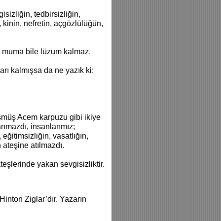
sizliğin, tedbirsizliğin,
n, kinin, nefretin, açgözlülüğün,
in muma bile lüzum kalmaz.
arı kalmışsa da ne yazık ki:
şmüş Acem karpuzu gibi ikiye
nmazdı, insanlarımız;
, eğitimsizliğin, vasatlığın,
n ateşine atılmazdı.
teşlerinde yakan sevgisizliktir.
 Hinton Ziglar’dır. Yazarın