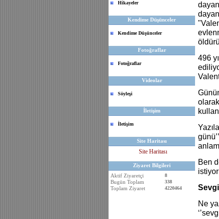
Hikayeler
dayanı
dayan
Kendime Düşünceler
"Valen
evlenm
Kendime Düşünceler
öldürü
Fotoğraflar
496 y
Fotoğraflar
ediliy
Valent
Videolar
Günüm
Söyleşi
olarak
kullan
İletişim
İletişim
Yazıla
günü’’
Site Haritası
anlam
Site Haritası
Ben d
Ziyaret Bilgileri
istiyo
Aktif Ziyaretçi
8
Bugün Toplam
338
Sevgi
Toplam Ziyaret
4220464
Ne yaz
‘’sevg