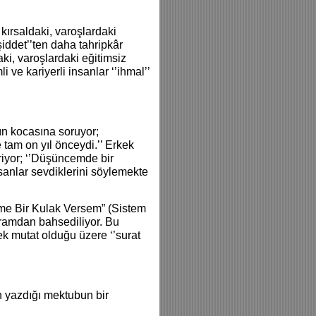
ırsaldaki, varoşlardaki
şiddet’’ten daha tahripkâr
ki, varoşlardaki eğitimsiz
 ve kariyerli insanlar ‘’ihmal’’
dın kocasına soruyor;
 tam on yıl önceydi.’’ Erkek
iyor; ‘’Düşüncemde bir
sanlar sevdiklerini söylemekte
ime Bir Kulak Versem” (Sistem
kavramdan bahsediliyor. Bu
 pek mutat olduğu üzere ‘’surat
n yazdığı mektubun bir