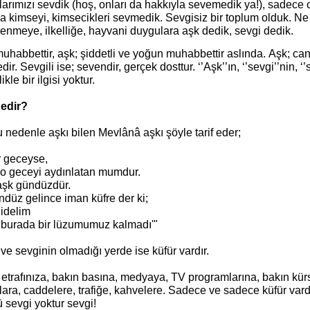
arımızı sevdik (hoş, onları da hakkıyla sevemedik ya!), sadece on
a kimseyi, kimsecikleri sevmedik. Sevgisiz bir toplum olduk. N
enmeye, ilkelliğe, hayvani duygulara aşk dedik, sevgi dedik.
uhabbettir, aşk; şiddetli ve yoğun muhabbettir aslında. Aşk; can
ir. Sevgili ise; sevendir, gerçek dosttur. ‘’Aşk’’ın, ‘’sevgi’’nin, ‘’
ikle bir ilgisi yoktur.
edir?
u nedenle aşkı bilen Mevlânâ aşkı şöyle tarif eder;
r geceyse,
 o geceyi aydınlatan mumdur.
şk gündüzdür.
düz gelince iman küfre der ki;
gidelim
 burada bir lüzumumuz kalmadı'"
ve sevginin olmadığı yerde ise küfür vardır.
etrafınıza, bakın basına, medyaya, TV programlarına, bakın kürs
ara, caddelere, trafiğe, kahvelere. Sadece ve sadece küfür vard
 sevgi yoktur sevgi!