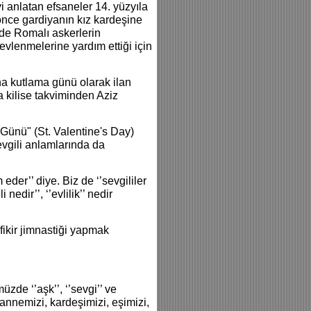
iyi anlatan efsaneler 14. yüzyıla
önce gardiyanın kız kardeşine
 de Romalı askerlerin
vlenmelerine yardım ettiği için
na kutlama günü olarak ilan
 kilise takviminden Aziz
Günü" (St. Valentine's Day)
evgili anlamlarında da
der’’ diye. Biz de ‘’sevgililer
nedir’’, ‘’evlilik’’ nedir
ikir jimnastiği yapmak
zde ‘’aşk’’, ‘’sevgi’’ ve
e annemizi, kardeşimizi, eşimizi,