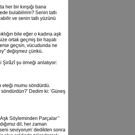
ta her bir kırışığı bana
ede bulabilirim? Senin tatlı
bilir ve senin tatlı yüzünü
şıklığın bile eğer o kadına aşk
size ortak geçmiş bir hayatı
geçerse geçsin, vücudunda ne
“şey” değişmez çünkü.
Şirâzî şu örneği anlatıyor:
emin eteği mumu söndürdü.
ğı söndürdün?' Dedim ki: 'Güneş
ir Aşk Söyleminden Parçalar’’
ndığımız dil, her zaman
, 'seni seviyorum' dedikten sonra