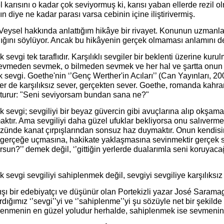
 karısını o kadar çok seviyormuş ki, karısı yaban ellerde rezil 
n diye ne kadar parası varsa cebinin içine iliştirivermiş.
 Veysel hakkında anlattığım hikâye bir rivayet. Konunun uzmanla
ığını söylüyor. Ancak bu hikâyenin gerçek olmaması anlamını değ
 sevgi tek taraflıdır. Karşılıklı sevgiler bir beklenti üzerine kuru
 sevmeden sevmek, o bilmeden sevmek ve her hal ve şartta onun m
 sevgi. Goethe'nin ‘’Genç Werther'in Acıları’’ (Can Yayınları, 2
er de karşılıksız sever, gerçekten sever. Goethe, romanda kahra
turur: "Seni seviyorsam bundan sana ne?"
 sevgi; sevgiliyi bir beyaz güvercin gibi avuçlarına alıp okşama
aktır. Ama sevgiliyi daha güzel ufuklar bekliyorsa onu salıverm
zünde kanat çırpışlarından sonsuz haz duymaktır. Onun kendi
, gerçeğe uçmasına, hakikate yaklaşmasına sevinmektir gerçek se
rsun?’’ demek değil, ‘’gittiğin yerlerde dualarımla seni koruyaca
.
 sevgi sevgiliyi sahiplenmek değil, sevgiyi sevgiliye karşılıksız
ışı bir edebiyatçı ve düşünür olan Portekizli yazar José Saram
ırdığımız ‘’sevgi’’yi ve ‘’sahiplenme’’yi şu sözüyle net bir şekilde
lenmenin en güzel yoludur herhalde, sahiplenmek ise sevmenin e