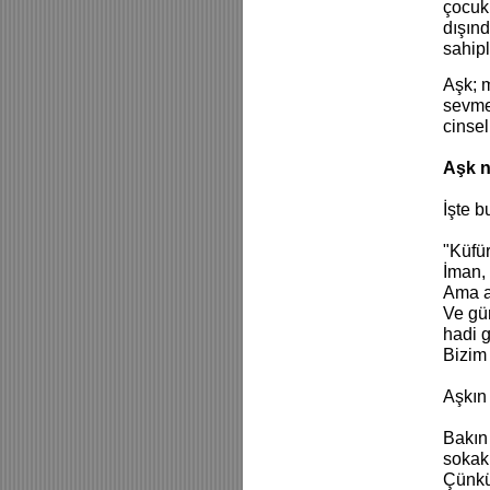
çocukl
dışınd
sahipl
Aşk; m
sevmed
cinsell
Aşk n
İşte b
"Küfü
İman,
Ama a
Ve gün
hadi 
Bizim
Aşkın 
Bakın 
sokakl
Çünkü