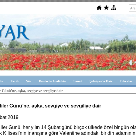
efe
Tarih
Şiir
Deutsche Gedichte
Sanat
Şehriyar'a Dair
Fıkralar
er Günü’ne, aşka, sevgiye ve sevgiliye dair
liler Günü’ne, aşka, sevgiye ve sevgiliye dair
bat 2019
iler Günü, her yılın 14 Şubat günü birçok ülkede özel bir gün o
k Kilisesi'nin inanışına göre Valentine adındaki bir din adamının