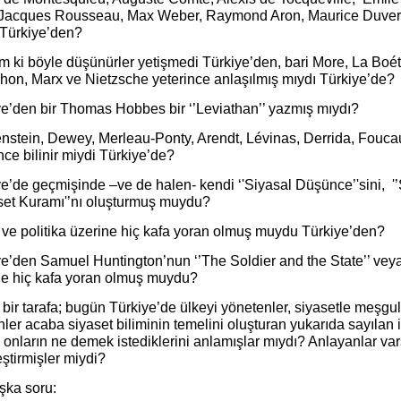
Jacques Rousseau, Max Weber, Raymond Aron, Maurice Duverge
 Türkiye’den?
m ki böyle düşünürler yetişmedi Türkiye’den, bari More, La Boét
hon, Marx ve Nietzsche yeterince anlaşılmış mıydı Türkiye’de?
ye’den bir Thomas Hobbes bir ‘’Leviathan’’ yazmış mıydı?
enstein, Dewey, Merleau-Ponty, Arendt, Lévinas, Derrida, Foucau
nce bilinir miydi Türkiye’de?
e’de geçmişinde –ve de halen- kendi ‘'Siyasal Düşünce’'sini, '’S
aset Kuramı'’nı oluşturmuş muydu?
 ve politika üzerine hiç kafa yoran olmuş muydu Türkiye’den?
e’den Samuel Huntington’nun ‘’The Soldier and the State’’ veya
ne hiç kafa yoran olmuş muydu?
bir tarafa; bugün Türkiye’de ülkeyi yönetenler, siyasetle meşgu
ler acaba siyaset biliminin temelini oluşturan yukarıda sayılan is
 onların ne demek istediklerini anlamışlar mıydı? Anlayanlar var
eştirmişler miydi?
şka soru: