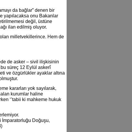
amayı da bağlar” denen bir
 ne yapılacaksa onu Bakanlar
etirilmemesi değil, üstüne
ağı ilan edilmiş oluyor.
olan milletvekillerince. Hem de
de asker – sivil ilişkisinin
bu süreç 12 Eylül askerî
i ve özgürlükler ayaklar altına
olmuştur.
eme kararları yok sayılarak,
 alan kurumlar haline
rken ‘’tabii ki mahkeme hukuk
erlemiyor.
zi İmparatorluğu Doğuşu,
3)