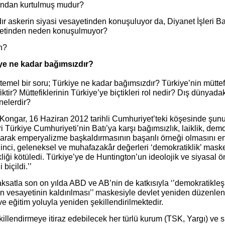
ından kurtulmuş mudur?
dır askerin siyasi vesayetinden konuşuluyor da, Diyanet İşleri Ba
etinden neden konuşulmuyor?
n?
ye ne kadar bağımsızdır?
emel bir soru; Türkiye ne kadar bağımsızdır? Türkiye’nin müttef
iktir? Müttefiklerinin Türkiye’ye biçtikleri rol nedir? Dış dünyada
 nelerdir?
Kongar, 16 Haziran 2012 tarihli Cumhuriyet’teki köşesinde şunu
i Türkiye Cumhuriyeti’nin Batı’ya karşı bağımsızlık, laiklik, demok
arak emperyalizme başkaldırmasının başarılı örneği olmasını eng
inci, geleneksel ve muhafazakâr değerleri ‘demokratiklik’ maskes
kliği kötüledi. Türkiye’ye de Huntington’un ideolojik ve siyasal ön
 biçildi.’’
ksatla son on yılda ABD ve AB’nin de katkısıyla ‘’demokratikleş
in vesayetinin kaldırılması’’ maskesiyle devlet yeniden düzenle
ve eğitim yoluyla yeniden şekillendirilmektedir.
illendirmeye itiraz edebilecek her türlü kurum (TSK, Yargı) ve si