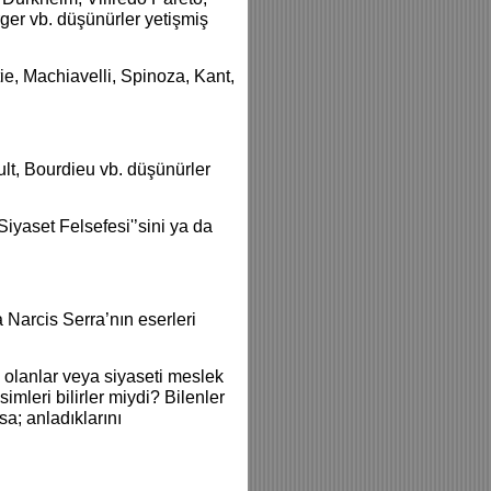
r vb. düşünürler yetişmiş
ie, Machiavelli, Spinoza, Kant,
lt, Bourdieu vb. düşünürler
iyaset Felsefesi'’sini ya da
 Narcis Serra’nın eserleri
l olanlar veya siyaseti meslek
imleri bilirler miydi? Bilenler
sa; anladıklarını