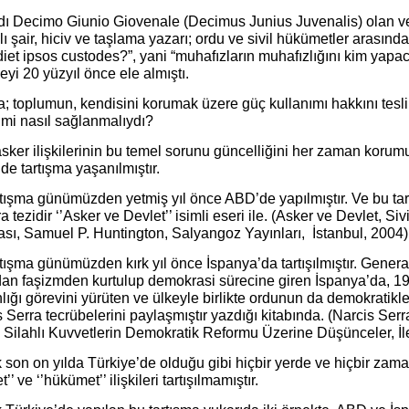
adı Decimo Giunio Giovenale (Decimus Junius Juvenalis) olan ve
 şair, hiciv ve taşlama yazarı; ordu ve sivil hükümetler arası
iet ipsos custodes?”, yani “muhafızların muhafızlığını kim yapa
yi 20 yüzyıl önce ele almıştı.
; toplumun, kendisini korumak üzere güç kullanımı hakkını tesli
imi nasıl sağlanmalıydı?
asker ilişkilerinin bu temel sorunu güncelliğini her zaman korum
de tartışma yaşanılmıştır.
rtışma günümüzden yetmiş yıl önce ABD’de yapılmıştır. Ve bu t
a tezidir ‘’Asker ve Devlet’’ isimli eseri ile. (Asker ve Devlet, Siv
ası, Samuel P. Huntington, Salyangoz Yayınları, İstanbul, 2004)
rtışma günümüzden kırk yıl önce İspanya’da tartışılmıştır. Gene
dan faşizmden kurtulup demokrasi sürecine giren İspanya’da, 
ığı görevini yürüten ve ülkeyle birlikte ordunun da demokratikl
 Serra tecrübelerini paylaşmıştır yazdığı kitabında. (Narcis S
Silahlı Kuvvetlerin Demokratik Reformu Üzerine Düşünceler, İlet
son on yılda Türkiye’de olduğu gibi hiçbir yerde ve hiçbir zaman
t’’ ve ‘’hükümet’’ ilişkileri tartışılmamıştır.