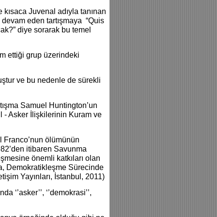
 kısaca Juvenal adıyla tanınan
nda devam eden tartışmaya “Quis
cak?” diye sorarak bu temel
m ettiği grup üzerindeki
uştur ve bu nedenle de sürekli
artışma Samuel Huntington’un
il - Asker İlişkilerinin Kuram ve
ral Franco’nun ölümünün
1982’den itibaren Savunma
eşmesine önemli katkıları olan
erra, Demokratikleşme Sürecinde
işim Yayınları, İstanbul, 2011)
da ‘’asker’’, ‘’demokrasi’’,