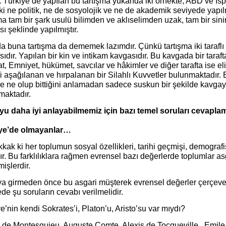
 Türkiye’de yapılan bu tartışma yukarıda iki örnekte, ABD ve İs
ki ne politik, ne de sosyolojik ve ne de akademik seviyede yapıl
ma tam bir şark usulü bilimden ve aklıselimden uzak, tam bir sini
ı şeklinde yapılmıştır.
a buna tartışma da dememek lazımdır. Çünkü tartışma iki taraflı 
ıdır. Yapılan bir kin ve intikam kavgasıdır. Bu kavgada bir tara
, Emniyet, hükümet, savcılar ve hâkimler ve diğer tarafta ise el
i aşağılanan ve hırpalanan bir Silahlı Kuvvetler bulunmaktadır.
e ne olup bittiğini anlamadan sadece suskun bir şekilde kavgayı i
maktadır.
u daha iyi anlayabilmemiz için bazı temel soruları cevapl
ye’de olmayanlar…
ak ki her toplumun sosyal özellikleri, tarihi geçmişi, demografisi
dır. Bu farklılıklara rağmen evrensel bazı değerlerde toplumlar a
mişlerdir.
a girmeden önce bu asgari müşterek evrensel değerler çerçeve
de şu soruların cevabı verilmelidir.
e’nin kendi Sokrates’i, Platon’u, Aristo’su var mıydı?
 de Montesquieu, Auguste Comte, Alexis de Tocqueville, Emile 