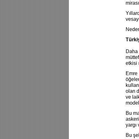
miras
Yıllar
vesay
Nede
Türki
Daha t
müttef
etkisi
Emre 
öğeler
kullan
olan d
ve lai
modeli
Bu ma
asker
yargı 
Bu şek