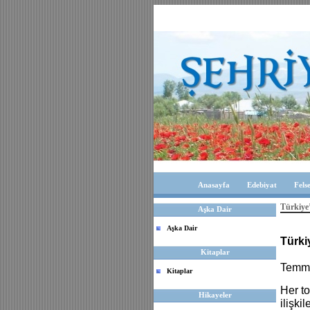
Anasayfa
Edebiyat
Fels
Türkiye
Aşka Dair
Aşka Dair
Türki
Kitaplar
Temmu
Kitaplar
Her to
Hikayeler
ilişkil