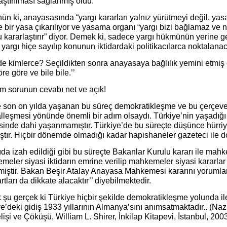
aştırılması sağlanmış oldu.
n ki, anayasasında “yargı kararları yalnız yürütmeyi değil, yas
 bir yasa çıkarılıyor ve yasama organı “yargı bizi bağlamaz ve
 kararlaştırır” diyor. Demek ki, sadece yargı hükmünün yerine g
 yargı hiçe sayılıp konunun iktidardaki politikacılarca noktalanac
e kimlerce? Seçildikten sonra anayasaya bağlılık yemini etmiş 
re göre ve bile bile.’’
ım sorunun cevabı net ve açık!
 son on yılda yaşanan bu süreç demokratikleşme ve bu çerçevede 
lleşmesi yönünde önemli bir adım olsaydı. Türkiye’nin yaşadığı 
inde dahi yaşanmamıştır. Türkiye’de bu süreçte düşünce hürriyet
ştır. Hiçbir dönemde olmadığı kadar hapishaneler gazeteci ile d
da izah edildiği gibi bu süreçte Bakanlar Kurulu kararı ile mahk
eler siyasi iktidarın emrine verilip mahkemeler siyasi kararlar
ilmiştir. Bakan Beşir Atalay Anayasa Mahkemesi kararını yorumla
artları da dikkate alacaktır’’ diyebilmektedir.
şu gerçek ki Türkiye hiçbir şekilde demokratikleşme yolunda il
e’deki gidiş 1933 yıllarının Almanya’sını anımsatmaktadır.. (Na
işi ve Çöküşü, William L. Shirer, İnkilap Kitapevi, İstanbul, 200