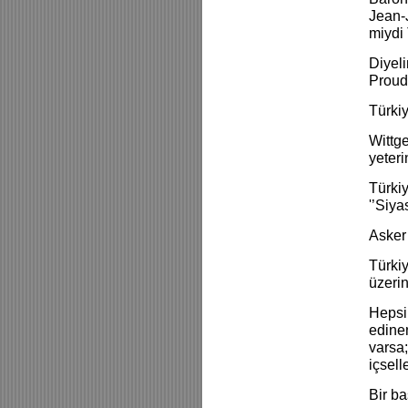
Jean-
miydi
Diyeli
Proud
Türki
Wittg
yeteri
Türkiy
'’Siy
Asker
Türkiy
üzeri
Hepsi 
edinen
varsa;
içsell
Bir ba