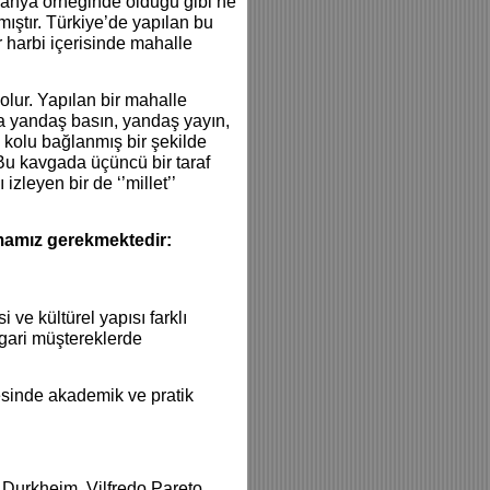
panya örneğinde olduğu gibi ne
mıştır. Türkiye’de yapılan bu
r harbi içerisinde mahalle
olur. Yapılan bir mahalle
fta yandaş basın, yandaş yayın,
i kolu bağlanmış bir şekilde
 Bu kavgada üçüncü bir taraf
zleyen bir de ‘’millet’’
amamız gerekmektedir:
 ve kültürel yapısı farklı
sgari müştereklerde
sinde akademik ve pratik
Durkheim, Vilfredo Pareto,