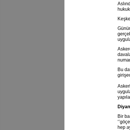
Aslın
hukuks
Keşke
Günümü
gerçe
uygul
Asker
daval
numara
Bu da
girişe
Askerl
uygula
yapıla
Diyan
Bir ba
‘’göçe
hep ay