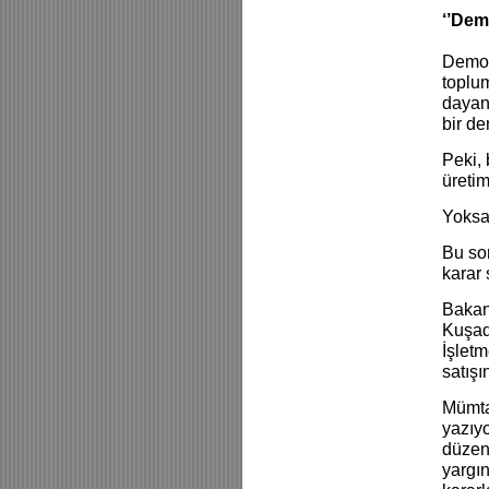
‘’Dem
Demokr
toplum
dayanı
bir de
Peki, 
üretim
Yoksa 
Bu so
karar 
Bakanl
Kuşad
İşletm
satışı
Mümta
yazıyo
düzen
yargın