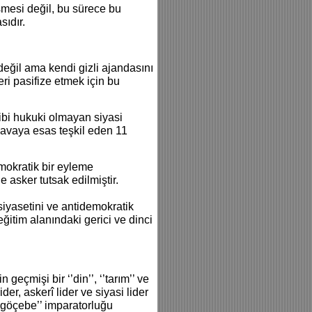
şmesi değil, bu sürece bu
sıdır.
 değil ama kendi gizli ajandasını
i pasifize etmek için bu
ibi hukuki olmayan siyasi
avaya esas teşkil eden 11
mokratik bir eyleme
e asker tutsak edilmiştir.
 siyasetini ve antidemokratik
eğitim alanındaki gerici ve dinci
eçmişi bir ‘’din’’, ‘’tarım’’ ve
er, askerî lider ve siyasi lider
 ‘’göçebe’’ imparatorluğu