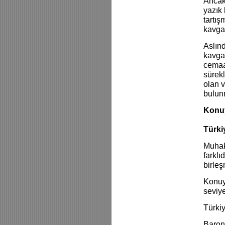
Ancak
yazık 
tartış
kavgas
Aslınd
kavgas
cemaat
sürekl
olan v
bulun
Konuy
Türki
Muhakk
farklı
birleş
Konuy
seviye
Türkiy
Baron