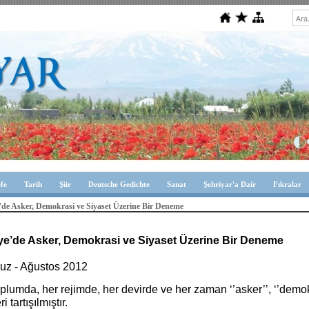
efe
Tarih
Şiir
Deutsche Gedichte
Sanat
Şehriyar'a Dair
Fıkralar
’de Asker, Demokrasi ve Siyaset Üzerine Bir Deneme
ye’de Asker, Demokrasi ve Siyaset Üzerine Bir Deneme
z - Ağustos 2012
plumda, her rejimde, her devirde ve her zaman ‘’asker’’, ‘’demokra
eri tartışılmıştır.