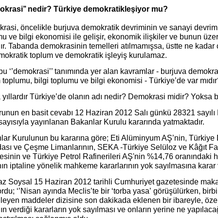
okrasi’’ nedir? Türkiye demokratikleşiyor mu?
asi, öncelikle burjuva demokratik devriminin ve sanayi devrimin
u ve bilgi ekonomisi ile gelişir, ekonomik ilişkiler ve bunun üzer
r. Tabanda demokrasinin temelleri atılmamışsa, üstte ne kadar ç
mokratik toplum ve demokratik işleyiş kurulamaz.
bu ‘’demokrasi’’ tanımında yer alan kavramlar - burjuva demokrat
 toplumu, bilgi toplumu ve bilgi ekonomisi - Türkiye’de var mıdı
yıllardır Türkiye’de olanın adı nedir? Demokrasi midir? Yoksa b
runun en basit cevabı 12 Haziran 2012 Salı günkü 28321 sayı
sayısıyla yayınlanan Bakanlar Kurulu kararında yatmaktadır.
ar Kurulunun bu kararına göre; Eti Alüminyum AŞ’nin, Türkiye De
ası ve Çeşme Limanlarının, SEKA -Türkiye Selüloz ve Kâğıt Fabr
esinin ve Türkiye Petrol Rafinerileri AŞ'nin %14,76 oranındaki h
nın iptaline yönelik mahkeme kararlarının yok sayılmasına karar v
z Soysal 15 Haziran 2012 tarihli Cumhuriyet gazetesinde makal
rdu; ‘’Nisan ayında Meclis’te bir ‘torba yasa’ görüşülürken, birbi
leyen maddeler dizisine son dakikada eklenen bir ibareyle, öze
ın verdiği kararların yok sayılması ve onların yerine ne yapılac