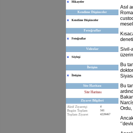
Hikayeler
Asıl 
Kendime Düşünceler
Romalı
custod
Kendime Düşünceler
mesele
Fotoğraflar
Kısaca
Fotoğraflar
denet
Sivil-
Videolar
üzerin
Söyleşi
Bu ta
İletişim
doktor
Siyas
İletişim
Bu ta
Site Haritası
ardın
Site Haritası
Bakanl
Ziyaret Bilgileri
Narcís
Aktif Ziyaretçi
4
Ordu, 
Bugün Toplam
341
Toplam Ziyaret
4220467
Ancak 
‘’devle