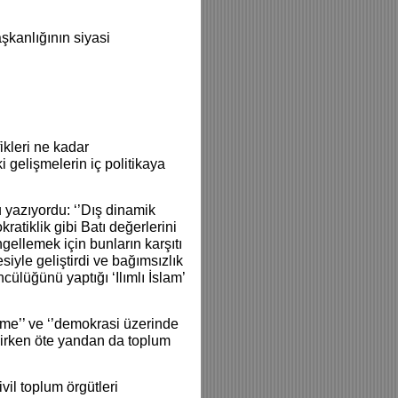
şkanlığının siyasi
ikleri ne kadar
ki gelişmelerin iç politikaya
 yazıyordu: ‘’Dış dinamik
ratiklik gibi Batı değerlerini
ellemek için bunların karşıtı
iyle geliştirdi ve bağımsızlık
cülüğünü yaptığı ‘Ilımlı İslam’
me’’ ve ‘’demokrasi üzerinde
nirken öte yandan da toplum
vil toplum örgütleri