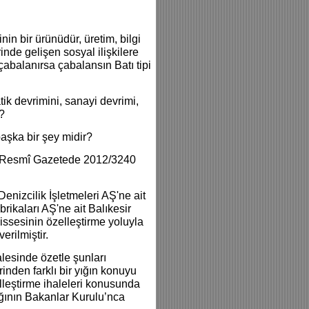
in bir ürünüdür, üretim, bilgi
inde gelişen sosyal ilişkilere
abalanırsa çabalansın Batı tipi
ik devrimini, sanayi devrimi,
r?
aşka bir şey midir?
lı Resmî Gazetede 2012/3240
nizcilik İşletmeleri AŞ'ne ait
ikaları AŞ'ne ait Balıkesir
issesinin özelleştirme yoluyla
erilmiştir.
esinde özetle şunları
rinden farklı bir yığın konuyu
lleştirme ihaleleri konusunda
ağının Bakanlar Kurulu’nca