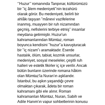
‘’Huzur’’ romanında Tanpınar, kültürümüzü
bir "iç âlem medeniyeti"nin tezahürü
olarak görür. Bu medeniyeti, belirli bir
ahlâkı taşıyan "mânevi vazifelerine
inanmış, muayyen bir ruh nizamından
geçmiş, nefislerini terbiye etmiş" insanlar
meydana getirmiştir. Huzur'un
kahramanlarından Mümtaz, roman
boyunca kendisini "huzur"a kavuşturacak
bir "iç nizam"ı aramaktadır. Eserde
hastalık, ölüm, tabiat, kozmik unsurlar,
medeniyet, sosyal meseleler, çeşitli ruh
halleri ve estetik fikirler iç içe verilir. Ancak
bütün bunların üzerinde romana hâkim
olan Mümtaz'la Nuran'ın aşklarıdır.
İstanbul, bu aşkın yaşandığı çevre
olmaktan çıkarak, âdeta bir roman
kahramanı gibi ele alınır. Roman
kahramanları Mümtaz, Nuran, Sabih ve
Adile Hanım'ın vapur sohbetlerinin konusu