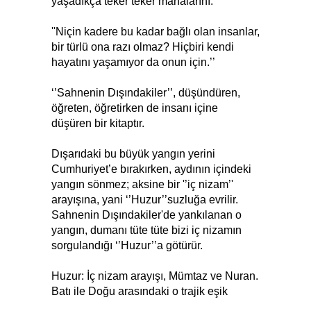
yaşadıkça teker teker manalarını."
''Niçin kadere bu kadar bağlı olan insanlar,
bir türlü ona razı olmaz? Hiçbiri kendi
hayatını yaşamıyor da onun için.’’
‘’Sahnenin Dışındakiler’’, düşündüren,
öğreten, öğretirken de insanı içine
düşüren bir kitaptır.
Dışarıdaki bu büyük yangın yerini
Cumhuriyet’e bırakırken, aydının içindeki
yangın sönmez; aksine bir '’iç nizam’'
arayışına, yani ‘’Huzur’’suzluğa evrilir.
Sahnenin Dışındakiler'de yankılanan o
yangın, dumanı tüte tüte bizi iç nizamın
sorgulandığı ‘’Huzur’’a götürür.
Huzur: İç nizam arayışı, Mümtaz ve Nuran.
Batı ile Doğu arasındaki o trajik eşik