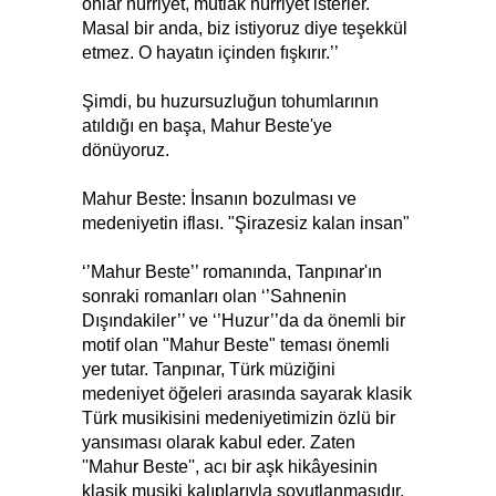
onlar hürriyet, mutlak hürriyet isterler.
Masal bir anda, biz istiyoruz diye teşekkül
etmez. O hayatın içinden fışkırır.’’
Şimdi, bu huzursuzluğun tohumlarının
atıldığı en başa, Mahur Beste'ye
dönüyoruz.
Mahur Beste: İnsanın bozulması ve
medeniyetin iflası. "Şirazesiz kalan insan"
‘’Mahur Beste’’ romanında, Tanpınar'ın
sonraki romanları olan ‘’Sahnenin
Dışındakiler’’ ve ‘’Huzur’’da da önemli bir
motif olan "Mahur Beste" teması önemli
yer tutar. Tanpınar, Türk müziğini
medeniyet öğeleri arasında sayarak klasik
Türk musikisini medeniyetimizin özlü bir
yansıması olarak kabul eder. Zaten
''Mahur Beste'', acı bir aşk hikâyesinin
klasik musiki kalıplarıyla soyutlanmasıdır.