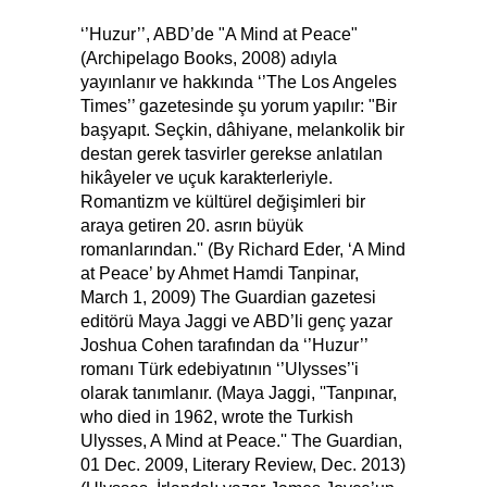
‘’Huzur’’, ABD’de "A Mind at Peace"
(Archipelago Books, 2008) adıyla
yayınlanır ve hakkında ‘’The Los Angeles
Times’’ gazetesinde şu yorum yapılır: "Bir
başyapıt. Seçkin, dâhiyane, melankolik bir
destan gerek tasvirler gerekse anlatılan
hikâyeler ve uçuk karakterleriyle.
Romantizm ve kültürel değişimleri bir
araya getiren 20. asrın büyük
romanlarından.'' (By Richard Eder, ‘A Mind
at Peace’ by Ahmet Hamdi Tanpinar,
March 1, 2009) The Guardian gazetesi
editörü Maya Jaggi ve ABD’li genç yazar
Joshua Cohen tarafından da ‘’Huzur’’
romanı Türk edebiyatının ‘’Ulysses’'i
olarak tanımlanır. (Maya Jaggi, ''Tanpınar,
who died in 1962, wrote the Turkish
Ulysses, A Mind at Peace.'' The Guardian,
01 Dec. 2009, Literary Review, Dec. 2013)