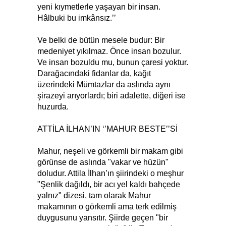
yeni kıymetlerle yaşayan bir insan.
Hâlbuki bu imkânsız.’’
Ve belki de bütün mesele budur: Bir
medeniyet yıkılmaz. Önce insan bozulur.
Ve insan bozuldu mu, bunun çaresi yoktur.
Darağacındaki fidanlar da, kağıt
üzerindeki Mümtazlar da aslında aynı
şirazeyi arıyorlardı; biri adalette, diğeri ise
huzurda.
ATTİLA İLHAN’IN ‘’MAHUR BESTE’’Sİ
Mahur, neşeli ve görkemli bir makam gibi
görünse de aslında "vakar ve hüzün"
doludur. Attila İlhan’ın şiirindeki o meşhur
"Şenlik dağıldı, bir acı yel kaldı bahçede
yalnız" dizesi, tam olarak Mahur
makamının o görkemli ama terk edilmiş
duygusunu yansıtır. Şiirde geçen "bir