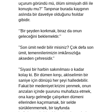
uçurum göründü mü, ölüm simsiyah dili ile
konuştu mu?" Tanpınar burada kaygının
aslında bir davetiye olduğunu fısıldar
gibidir.
‘’Bir şeyden korkmak, biraz da onun
geleceğini beklemektir.’’
"Son ümit nedir bilir misiniz? Çok defa son
ümit, temennilerimizin imkânsızlığa
akseden çehresidir."
"Siyasi bir harbin sakınılması o kadar
kolay ki. Bir dümen kırışı, aklıselimin bir
saniye için dönüşü her şeyi halledebilir.
Fakat bir medeniyet krizini yenmek, onun
arızaları içinde şuurunu muhafaza etmek,
ona karşı gelmeğe çalışırken dümeni
ellerinden kaçırmamak, bir selde
sürüklenmemek, bir tayfunda