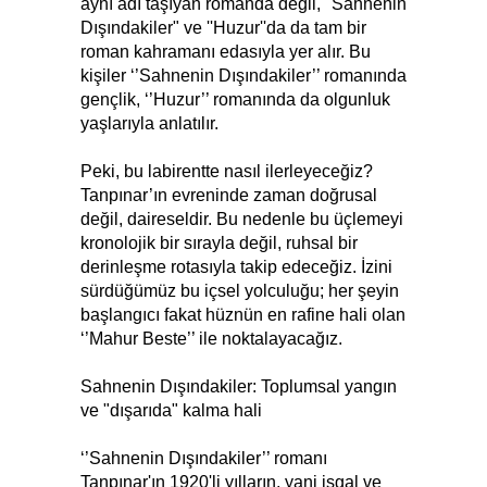
aynı adı taşıyan romanda değil, "Sahnenin
Dışındakiler" ve ''Huzur''da da tam bir
roman kahramanı edasıyla yer alır. Bu
kişiler ‘’Sahnenin Dışındakiler’’ romanında
gençlik, ‘’Huzur’’ romanında da olgunluk
yaşlarıyla anlatılır.
Peki, bu labirentte nasıl ilerleyeceğiz?
Tanpınar’ın evreninde zaman doğrusal
değil, daireseldir. Bu nedenle bu üçlemeyi
kronolojik bir sırayla değil, ruhsal bir
derinleşme rotasıyla takip edeceğiz. İzini
sürdüğümüz bu içsel yolculuğu; her şeyin
başlangıcı fakat hüznün en rafine hali olan
‘’Mahur Beste’’ ile noktalayacağız.
Sahnenin Dışındakiler: Toplumsal yangın
ve "dışarıda" kalma hali
‘’Sahnenin Dışındakiler’’ romanı
Tanpınar'ın 1920'li yılların, yani işgal ve