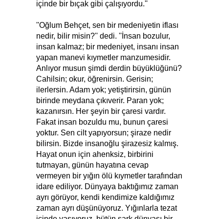
içinde bir bıçak gibi çalışıyordu.''
''Oğlum Behçet, sen bir medeniyetin iflası
nedir, bilir misin?'' dedi. ''İnsan bozulur,
insan kalmaz; bir medeniyet, insanı insan
yapan manevi kıymetler manzumesidir.
Anlıyor musun şimdi derdin büyüklüğünü?
Cahilsin; okur, öğrenirsin. Gerisin;
ilerlersin. Adam yok; yetiştirirsin, günün
birinde meydana çıkıverir. Paran yok;
kazanırsın. Her şeyin bir çaresi vardır.
Fakat insan bozuldu mu, bunun çaresi
yoktur. Sen cilt yapıyorsun; şiraze nedir
bilirsin. Bizde insanoğlu şirazesiz kalmış.
Hayat onun için ahenksiz, birbirini
tutmayan, günün hayatına cevap
vermeyen bir yığın ölü kıymetler tarafından
idare ediliyor. Dünyaya baktığımız zaman
ayrı görüyor, kendi kendimize kaldığımız
zaman ayrı düşünüyoruz. Yığınlarla tezat
içinde yaşıyoruz, bütün şark dünyası bir