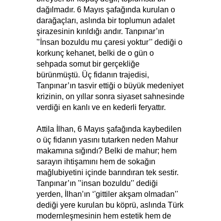
dağılmadır. 6 Mayıs şafağında kurulan o
darağaçları, aslında bir toplumun adalet
şirazesinin kırıldığı andır. Tanpınar’ın
'’İnsan bozuldu mu çaresi yoktur’' dediği o
korkunç kehanet, belki de o gün o
sehpada somut bir gerçekliğe
bürünmüştü. Üç fidanın trajedisi,
Tanpınar’ın tasvir ettiği o büyük medeniyet
krizinin, on yıllar sonra siyaset sahnesinde
verdiği en kanlı ve en kederli feryattır.
Attila İlhan, 6 Mayıs şafağında kaybedilen
o üç fidanın yasını tutarken neden Mahur
makamına sığındı? Belki de mahur; hem
sarayın ihtişamını hem de sokağın
mağlubiyetini içinde barındıran tek sestir.
Tanpınar’ın '’insan bozuldu’' dediği
yerden, İlhan’ın ‘'gittiler akşam olmadan’'
dediği yere kurulan bu köprü, aslında Türk
modernleşmesinin hem estetik hem de