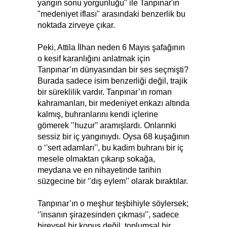
yangın sonu yorgunluğu" ile Tanpınar'ın
"medeniyet iflası" arasındaki benzerlik bu
noktada zirveye çıkar.
Peki, Attila İlhan neden 6 Mayıs şafağının
o kesif karanlığını anlatmak için
Tanpınar’ın dünyasından bir ses seçmişti?
Burada sadece isim benzerliği değil, trajik
bir süreklilik vardır. Tanpınar’ın roman
kahramanları, bir medeniyet enkazı altında
kalmış, buhranlarını kendi içlerine
gömerek '’huzur'’ aramışlardı. Onlarınki
sessiz bir iç yangınıydı. Oysa 68 kuşağının
o ‘'sert adamları’', bu kadim buhranı bir iç
mesele olmaktan çıkarıp sokağa,
meydana ve en nihayetinde tarihin
süzgecine bir ‘'dış eylem’' olarak bıraktılar.
Tanpınar’ın o meşhur teşbihiyle söylersek;
‘'insanın şirazesinden çıkması’', sadece
bireysel bir kopuş değil, toplumsal bir