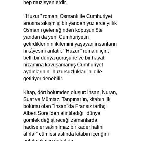
hep müzisyenlerdir.
‘’Huzur’’ romanı Osmanlı ile Cumhuriyet
arasına sıkışmış; bir yandan yüzlerce yıllık
Osmanlı geleneğinden kopuşun öte
yandan da yeni Cumhuriyetin
getirdiklerinin ikilemini yaşayan insanların
hikâyesini anlatır. ‘’Huzur’’ romanı için;
belli bir dünya görüşüne ve bir hayat
nizamına kavuşamamış Cumhuriyet
aydınlarının "huzursuzlukları"nı dile
getiriyor denebilir.
Kitap, dört bölümden oluşur: İhsan, Nuran,
Suat ve Mümtaz. Tanpınar’ın, kitabın ilk
bölümü olan "İhsan"da Fransız tarihçi
Albert Sorel'den alıntıladığı "dünya
gömlek değiştireceği zamanlarda,
hadiseler sakınılmaz bir kader halini
alırlar" cümlesi aslında kitabın içeriğini
anlatmak için yeterlidir.