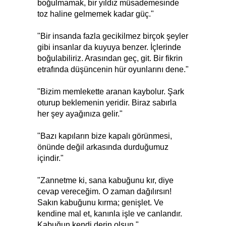
boğulmamak, bir yıldız müsademesinde
toz haline gelmemek kadar güç."
"Bir insanda fazla gecikilmez birçok şeyler
gibi insanlar da kuyuya benzer. İçlerinde
boğulabiliriz. Arasından geç, git. Bir fikrin
etrafında düşüncenin hür oyunlarını dene."
"Bizim memlekette aranan kaybolur. Şark
oturup beklemenin yeridir. Biraz sabırla
her şey ayağınıza gelir."
"Bazı kapıların bize kapalı görünmesi,
önünde değil arkasında durduğumuz
içindir."
"Zannetme ki, sana kabuğunu kır, diye
cevap vereceğim. O zaman dağılırsın!
Sakın kabuğunu kırma; genişlet. Ve
kendine mal et, kanınla işle ve canlandır.
Kabuğun kendi derin olsun."