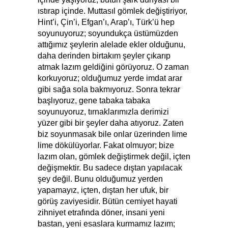
ıstırap içinde. Muttasıl gömlek değiştiriyor,
Hint’i, Çin’i, Efgan’ı, Arap’ı, Türk’ü hep
soyunuyoruz; soyundukça üstümüzden
attığımız şeylerin alelade ekler olduğunu,
daha derinden birtakım şeyler çıkarıp
atmak lazım geldiğini görüyoruz. O zaman
korkuyoruz; olduğumuz yerde imdat arar
gibi sağa sola bakmıyoruz. Sonra tekrar
başlıyoruz, gene tabaka tabaka
soyunuyoruz, tırnaklarımızla derimizi
yüzer gibi bir şeyler daha atıyoruz. Zaten
biz soyunmasak bile onlar üzerinden lime
lime dökülüyorlar. Fakat olmuyor; bize
lazım olan, gömlek değiştirmek değil, içten
değişmektir. Bu sadece dıştan yapılacak
şey değil. Bunu olduğumuz yerden
yapamayız, içten, dıştan her ufuk, bir
görüş zaviyesidir. Bütün cemiyet hayati
zihniyet etrafında döner, insani yeni
bastan, yeni esaslara kurmamız lazım;