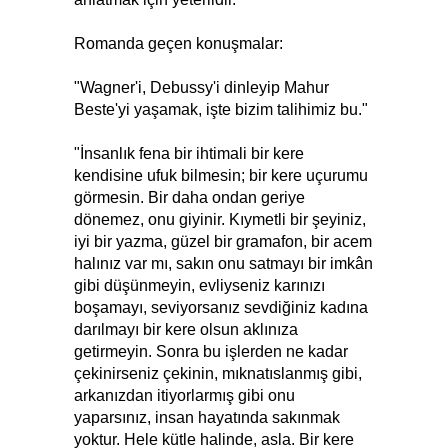
Romanda geçen konuşmalar:
"Wagner'i, Debussy'i dinleyip Mahur
Beste'yi yaşamak, işte bizim talihimiz bu."
"İnsanlık fena bir ihtimali bir kere
kendisine ufuk bilmesin; bir kere uçurumu
görmesin. Bir daha ondan geriye
dönemez, onu giyinir. Kıymetli bir şeyiniz,
iyi bir yazma, güzel bir gramafon, bir acem
halınız var mı, sakın onu satmayı bir imkân
gibi düşünmeyin, evliyseniz karınızı
boşamayı, seviyorsanız sevdiğiniz kadına
darılmayı bir kere olsun aklınıza
getirmeyin. Sonra bu işlerden ne kadar
çekinirseniz çekinin, mıknatıslanmış gibi,
arkanızdan itiyorlarmış gibi onu
yaparsınız, insan hayatında sakınmak
yoktur. Hele kütle halinde, asla. Bir kere