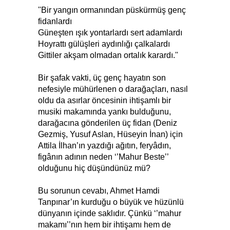
''Bir yangın ormanından püskürmüş genç
fidanlardı
Güneşten ışık yontarlardı sert adamlardı
Hoyrattı gülüşleri aydınlığı çalkalardı
Gittiler akşam olmadan ortalık karardı.''
Bir şafak vakti, üç genç hayatın son
nefesiyle mühürlenen o darağaçları, nasıl
oldu da asırlar öncesinin ihtişamlı bir
musiki makamında yankı bulduğunu,
darağacına gönderilen üç fidan (Deniz
Gezmiş, Yusuf Aslan, Hüseyin İnan) için
Attila İlhan’ın yazdığı ağıtın, feryâdın,
figânın adının neden ‘’Mahur Beste’’
olduğunu hiç düşündünüz mü?
Bu sorunun cevabı, Ahmet Hamdi
Tanpınar’ın kurduğu o büyük ve hüzünlü
dünyanın içinde saklıdır. Çünkü ‘’mahur
makamı’’nın hem bir ihtişamı hem de