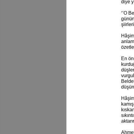
diye y
‘’O Be
günün 
şiirl
Hâşim
anlama
özetle
En ön
kurdu
düşle
vurgu
Belde"
düşü
Hâşim’
kamış,
kıskan
sıkınt
aktarır
Ahmet 