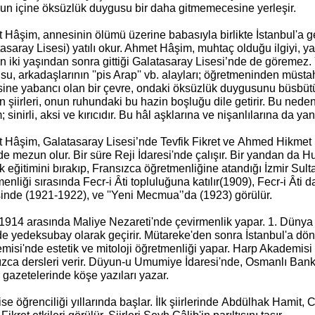
un içine öksüzlük duygusu bir daha gitmemecesine yerleşir.
Hâşim, annesinin ölümü üzerine babasıyla birlikte İstanbul'a ge
asaray Lisesi) yatılı okur. Ahmet Hâşim, muhtaç olduğu ilgiyi, y
on iki yaşından sonra gittiği Galatasaray Lisesi’nde de göremez. 
su, arkadaşlarının ''pis Arap'' vb. alayları; öğretmeninden mü
ine yabancı olan bir çevre, ondaki öksüzlük duygusunu büsbütün 
şiirleri, onun ruhundaki bu hazin boşluğu dile getirir. Bu neden
 sinirli, aksi ve kırıcıdır. Bu hâl aşklarına ve nişanlılarına da yan
 Hâşim, Galatasaray Lisesi’nde Tevfik Fikret ve Ahmed Hikmet M
e mezun olur. Bir süre Reji İdaresi'nde çalışır. Bir yandan da
eğitimini bırakıp, Fransızca öğretmenliğine atandığı İzmir Sultan
enliği sırasında Fecr-i Âti topluluğuna katılır(1909), Fecr-i Âti d
inde (1921-1922), ve ''Yeni Mecmua'’da (1923) görülür.
1914 arasında Maliye Nezareti'nde çevirmenlik yapar. 1. Dünya 
de yedeksubay olarak geçirir. Mütareke'den sonra İstanbul'a dön
misi'nde estetik ve mitoloji öğretmenliği yapar. Harp Akademisi
ızca dersleri verir. Düyun-u Umumiye İdaresi'nde, Osmanlı Bank
gazetelerinde köşe yazıları yazar.
lise öğrenciliği yıllarında başlar. İlk şiirlerinde Abdülhak Hamit,