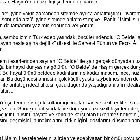
azar. Hâşim’in bu özelliği şiirlerine de yansır.
lde’’ (yine yakın zamandan sitemde ayrıca anlatmıştım), ‘’Karanfil’
sonunda arzû’’ (yine sitemde anlatmıştım) ve ‘’Parıltı’’ isimli şiirl
erin de tamamını yazımın sonunda veriyorum.
, sembolizmin Türk edebiyatındaki öncülerindendir. "O Belde" ş
yan nesle aşina değiliz" dizesi ile Servet-i Fünun ve Fecr-i Âti e
r.
emli eserlerinden sayılan "O Belde" ile şair gerçek dünyadan uz
ğu bir hayal dünyasına götürür. ‘’O Belde’’de Hâşim gerçek düny
r. Bu hayal ürünü beldede kadınların ne kadar masum, ince, huz
lar. Bu düşüncesi annesini çok küçük yaşta kaybetmesinden de ge
 ile anlattığı ideal ülkesi, çocukluğunda yaşadığı anıların ideal
nülür…
in şiirlerinde en çok kullandığı imajlar, sarı ve kızıl renkler, sa
 vs. dir. Güneşin batışındaki ve doğuşundaki kızıllık şiirlerinde
çlığını, hırsını, hayata ve kendine karşı olan tükenmez nefretini, 
ısını, geçmişini, bunalımlarını, çirkinliğini, dostlarını, düşmanlarını
.
Hâşim, lise talebelerini şiirden ve edebiyattan bir ömür boyu 