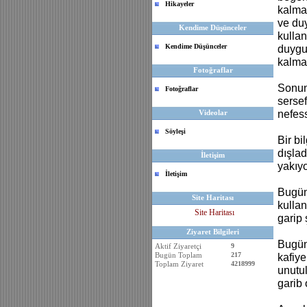
Hikayeler
kalmad
ve du
Kendime Düşünceler
kullan
Kendime Düşünceler
duyguy
kalm
Fotoğraflar
Sonund
Fotoğraflar
sersef
Videolar
nefess
Söyleşi
Bir bi
dışlad
İletişim
yakı
İletişim
Bugünk
Site Haritası
kullan
Site Haritası
garip 
Ziyaret Bilgileri
Bugünk
Aktif Ziyaretçi
9
Bugün Toplam
217
kafiye
Toplam Ziyaret
4218999
unutu
garib 