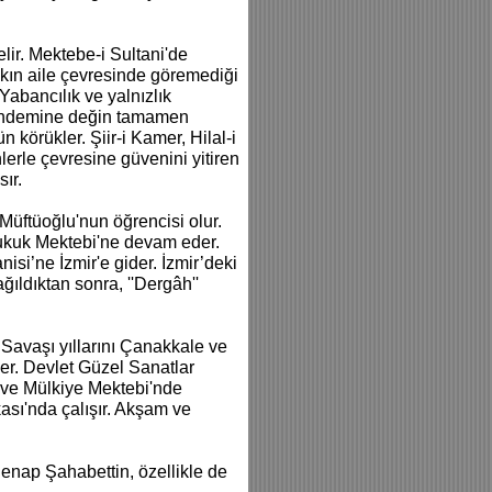
lir. Mektebe-i Sultani'de
akın aile çevresinde göremediği
Yabancılık ve yalnızlık
stahdemine değin tamamen
körükler. Şiir-i Kamer, Hilal-i
lerle çevresine güvenini yitiren
sır.
üftüoğlu'nun öğrencisi olur.
 Hukuk Mektebi'ne devam eder.
isi’ne İzmir'e gider. İzmir’deki
ağıldıktan sonra, ''Dergâh''
Savaşı yıllarını Çanakkale ve
er. Devlet Güzel Sanatlar
 ve Mülkiye Mektebi'nde
ası'nda çalışır. Akşam ve
 Cenap Şahabettin, özellikle de