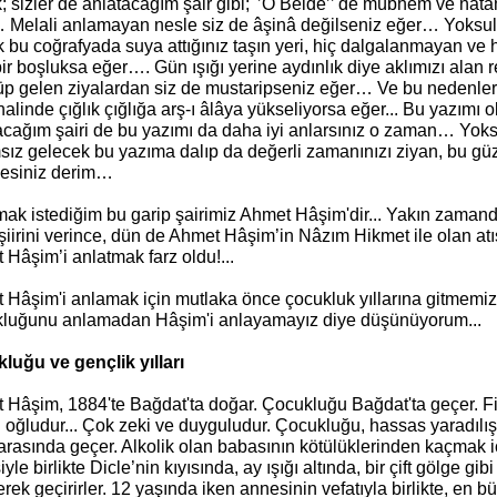
; sizler de anlatacağım şair gibi; '’O Belde’’ de mübhem ve nât
 Melali anlamayan nesle siz de âşinâ değilseniz eğer… Yoksu
 bu coğrafyada suya attığınız taşın yeri, hiç dalgalanmayan ve 
bir boşluksa eğer…. Gün ışığı yerine aydınlık diye aklımızı alan 
p gelen ziyalardan siz de mustaripseniz eğer… Ve bu nedenlerle
halinde çığlık çığlığa arş-ı âlâya yükseliyorsa eğer... Bu yazımı
cağım şairi de bu yazımı da daha iyi anlarsınız o zaman… Yoksa
sız gelecek bu yazıma dalıp da değerli zamanınızı ziyan, bu g
esiniz derim…
mak istediğim bu garip şairimiz Ahmet Hâşim'dir... Yakın zaman
 şiirini verince, dün de Ahmet Hâşim’in Nâzım Hikmet ile olan at
Hâşim’i anlatmak farz oldu!...
 Hâşim'i anlamak için mutlaka önce çocukluk yıllarına gitmemiz
luğunu anlamadan Hâşim'i anlayamayız diye düşünüyorum...
luğu ve gençlik yılları
 Hâşim, 1884'te Bağdat'ta doğar. Çocukluğu Bağdat'ta geçer. Fiz
 oğludur... Çok zeki ve duyguludur. Çocukluğu, hassas yaradılışlı
rasında geçer. Alkolik olan babasının kötülüklerinden kaçmak i
yle birlikte Dicle’nin kıyısında, ay ışığı altında, bir çift gölge gi
rek geçirirler. 12 yaşında iken annesinin vefatıyla birlikte, en 