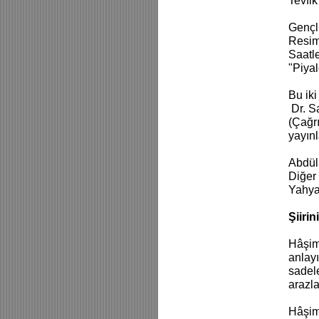
Tevfik 
Gençli
Resiml
Saatle
"Piyal
Bu iki
Dr. Sa
(Çağrı
yayın
Abdül
Diğer
Yahya
Şiirin
Hâşim 
anlayı
sadel
arazla
Hâşim’