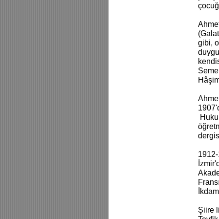
çocuğ
Ahmet 
(Galat
gibi, 
duygu
kendis
Semen 
Hâşim;
Ahmet
1907'd
Hukuk 
öğretm
dergis
1912-
İzmir'
Akade
Frans
İkdam 
Şiire 