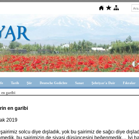
efe
Tarih
Şiir
Deutsche Gedichte
Sanat
Şehriyar'a Dair
Fıkralar
n en garibi
erin en garibi
ak 2019
şairimiz solcu diye dışladık, yok bu şairimiz de sağcı diye dışla
edik, bu şairimizin de siyasi düşüncesini beğenmedik… İyi halt