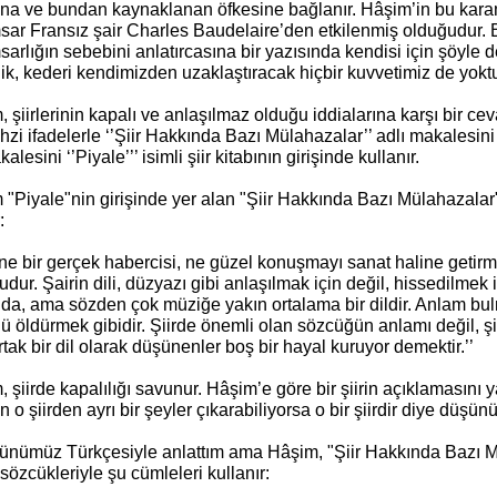
ına ve bundan kaynaklanan öfkesine bağlanır. Hâşim’in bu karam
sar Fransız şair Charles Baudelaire’den etkilenmiş olduğudur. 
arlığın sebebini anlatırcasına bir yazısında kendisi için şöyle
ik, kederi kendimizden uzaklaştıracak hiçbir kuvvetimiz de yoktu
 şiirlerinin kapalı ve anlaşılmaz olduğu iddialarına karşı bir ce
zi ifadelerle ‘’Şiir Hakkında Bazı Mülahazalar’’ adlı makalesin
alesini ‘’Piyale’’’ isimli şiir kitabının girişinde kullanır.
 "Piyale"nin girişinde yer alan "Şiir Hakkında Bazı Mülahazalar
:
 ne bir gerçek habercisi, ne güzel konuşmayı sanat haline getirmi
dur. Şairin dili, düzyazı gibi anlaşılmak için değil, hissedilmek i
da, ama sözden çok müziğe yakın ortalama bir dildir. Anlam bulma
ü öldürmek gibidir. Şiirde önemli olan sözcüğün anlamı değil, şii
ortak bir dil olarak düşünenler boş bir hayal kuruyor demektir.’’
 şiirde kapalılığı savunur. Hâşim’e göre bir şiirin açıklamasını
 o şiirden ayrı bir şeyler çıkarabiliyorsa o bir şiirdir diye düşünü
ünümüz Türkçesiyle anlattım ama Hâşim, "Şiir Hakkında Bazı M
sözcükleriyle şu cümleleri kullanır: