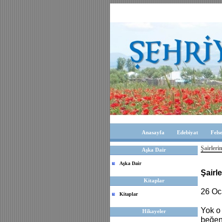
Anasayfa
Edebiyat
Fels
Şairleri
Aşka Dair
Aşka Dair
Şairl
Kitaplar
26 Oc
Kitaplar
Yok o 
Hikayeler
beğenm