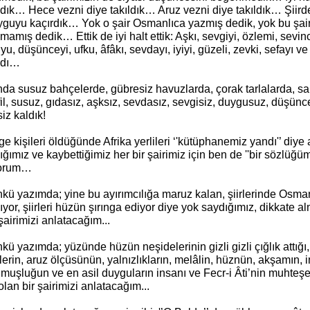
ık… Hece vezni diye takıldık… Aruz vezni diye takıldık… Şiirde 
yguyu kaçırdık… Yok o şair Osmanlıca yazmış dedik, yok bu şair
mamış dedik… Ettik de iyi halt ettik: Aşkı, sevgiyi, özlemi, sevinc
u, düşünceyi, ufku, âfâkı, sevdayı, iyiyi, güzeli, zevki, sefayı ve
adı…
a susuz bahçelerde, gübresiz havuzlarda, çorak tarlalarda, sarı 
il, susuz, gıdasız, aşksız, sevdasız, sevgisiz, duygusuz, düşün
iz kaldık!
lge kişileri öldüğünde Afrika yerlileri ‘'kütüphanemiz yandı'’ diy
ığımız ve kaybettiğimiz her bir şairimiz için ben de ''bir sözlüğü
yorum…
ü yazımda; yine bu ayırımcılığa maruz kalan, şiirlerinde Osman
ıyor, şiirleri hüzün şırınga ediyor diye yok saydığımız, dikkate 
şairimizi anlatacağım...
ü yazımda; yüzünde hüzün neşidelerinin gizli gizli çığlık attığı, 
lerin, aruz ölçüsünün, yalnızlıkların, melâlin, hüznün, akşamın, 
lmuşluğun ve en asil duyguların insanı ve Fecr-i Âti’nin muht
olan bir şairimizi anlatacağım...