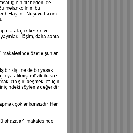
sarlığının bir nedeni de
Bu melankolinin, bu
 derdi Hâşim: "Neşeye hâkim
."
vap olarak çok keskin ve
i yayınlar. Hâşim, daha sonra
" makalesinde özetle şunları
ş bir kişi, ne de bir yasak
çin yaratılmış, müzik ile söz
k için şiiri deşmek, eti için
r içindeki söyleniş değeridir.
 yapmak çok anlamsızdır. Her
r.
ülahazalar’’ makalesinde