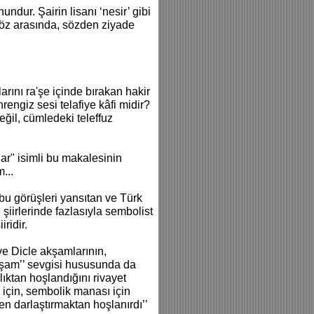
undur. Şairin lisanı ‘nesir’ gibi
söz arasında, sözden ziyade
arını ra'şe içinde bırakan hakir
rengiz sesi telafiye kâfi midir?
ğil, cümledeki teleffuz
r" isimli bu makalesinin
...
bu görüşleri yansıtan ve Türk
şiirlerinde fazlasıyla sembolist
iridir.
ve Dicle akşamlarının,
akşam’’ sevgisi hususunda da
lıktan hoşlandığını rivayet
ri için, sembolik manası için
n darlaştırmaktan hoşlanırdı’’