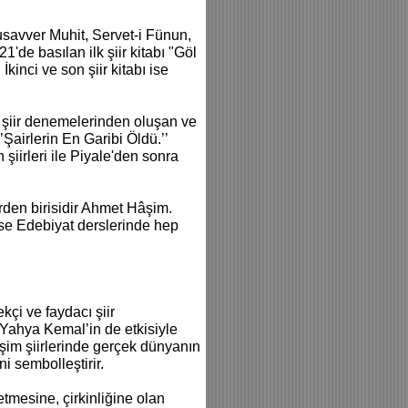
usavver Muhit, Servet-i Fünun,
1'de basılan ilk şiir kitabı "Göl
kinci ve son şiir kitabı ise
n şiir denemelerinden oluşan ve
’Şairlerin En Garibi Öldü.’’
şiirleri ile Piyale'den sonra
rden birisidir Ahmet Hâşim.
se Edebiyat derslerinde hep
kçi ve faydacı şiir
a Yahya Kemal’in de etkisiyle
şim şiirlerinde gerçek dünyanın
i sembolleştirir.
tmesine, çirkinliğine olan