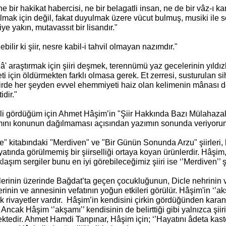
ne bir hakikat habercisi, ne bir belagatli insan, ne de bir vâz-ı kan
lmak için değil, fakat duyulmak üzere vücut bulmuş, musiki ile 
ye yakın, mutavassıt bir lisandır."
ebilir ki şiir, nesre kabil-i tahvil olmayan nazımdır."
â' araştırmak için şiiri deşmek, terennümü yaz gecelerinin yıldızl
ti için öldürmekten farklı olmasa gerek. Et zerresi, susturulan sih
Şiirde her şeyden evvel ehemmiyeti haiz olan kelimenin mânası de
idir."
i gördüğüm için Ahmet Hâşim’in "Şiir Hakkında Bazı Mülahazala
ını konunun dağılmaması açısından yazımın sonunda veriyorum
e" kitabındaki "Merdiven" ve "Bir Günün Sonunda Arzu" şiirleri, 
atında görülmemiş bir şiirselliği ortaya koyan ürünlerdir. Hâşim, 
klaşım sergiler bunu en iyi görebileceğimiz şiiri ise ‘’Merdiven’’ şi
irlerinin üzerinde Bağdat’ta geçen çocukluğunun, Dicle nehrinin 
rinin ve annesinin vefatının yoğun etkileri görülür. Hâşim'in ‘’
k rivayetler vardır. Hâşim’in kendisini çirkin gördüğünden karan
. Ancak Hâşim ‘’akşamı’’ kendisinin de belirttiği gibi yalnızca şii
tedir. Ahmet Hamdi Tanpınar, Hâşim için; ‘’Hayatını âdeta kaste