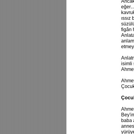
Ancak
eğer…
kavruk
ıssız 
süzülü
figân 
Anlata
anlam
etmey
Anlat
isimli
Ahmet 
Ahmet
Çocuk
Çocuk
Ahmet
Bey'in
baba a
annesi
yürüye