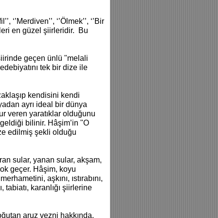
’, ‘’Merdiven’’, ‘’Ölmek’’, ‘’Bir
eri en güzel şiirleridir. Bu
iirinde geçen ünlü "melali
debiyatını tek bir dize ile
aklaşıp kendisini kendi
adan ayrı ideal bir dünya
ur veren yaratıklar olduğunu
ldiği bilinir. Hâşim’in "O
ize edilmiş şekli olduğu
raran sular, yanan sular, akşam,
 çok geçer. Hâşim, koyu
merhametini, aşkını, ıstırabını,
, tabiatı, karanlığı şiirlerine
soğutan aruz vezni hakkında,