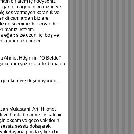
amam bir âlem içindeyseniz
l, garip, mağmum, mahzun ve
hiç ses vermeyen karanlık ve
renkli camlardan bizlere
 de siteminiz bir feryâd bir
 okumanızı isterim…
 eğer; size uzun, içi boş ve
üzel gününüzü heder
da Ahmet Hâşim’in ‘’O Belde’’
ışmalarını yazınca artık bana da
 gerekir diye düşünüyorum....
an Mutasarrıfı Arif Hikmet
 ve hasta bir anne ile katı bir
çin akşam ve gece vakitlerini
bi sessiz sessiz dolaşarak,
büyük dayanağını da yitiren bu