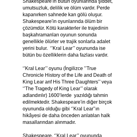
Shakespeare'in bütün oyunlarında şiddet,
umutsuzluk, delilik ve ölüm vardır. Perde
kapanırken sahnede kan gölü oluşur.
Shakespeare'in oyunlarında ölüm bir
çözümdür. Kötü karakterler ile trajedinin
başkahramanları oyunun sonunda
genellikle ölürler ve trajik sonlarla adalet
yerini bulur. ‘’Kral Lear’’ oyununda ise
bütün bu özelliklerin daha fazlası vardır.
‘’Kral Lear’’ oyunu (İngilizce ’’True
Chronicle History of the Life and Death of
King Lear anf His Three Daughters’’ veya
‘’The Tragedy of King Lear’’ olarak
adlandırılır) 1600’lerde yazıldığı tahmin
edilmektedir. Shakespeare'in diğer birçok
oyununda olduğu gibi ‘’Kral Lear'’ın
hikâyesi de daha önceden anlatılan halk
masallarından alınmadır.
Shakespeare, ‘’Kral Lear’’ oyununda