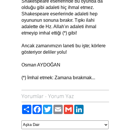
Shakespeare eserlerinde bu oyunda da
olduğu gibi adaleti hiç ihmal etmez.
Shakespeare eserlerinde adaleti hep
oyununun sonuna bırakır. Tıpkı ilahi
adalette de Hz. Allah'ın adaleti ihmal
etmeyip imhal ettiği (*) gibi!
Ancak zamanımızın laneti bu işte; körlere
gösteriyor deliler yolu!
Osman AYDOĞAN
(*) İmhal etmek: Zamana bırakmak...
Yorumlar
-
Yorum Yaz
Paylaş
Facebook
Twitter
Email
Gmail
LinkedIn