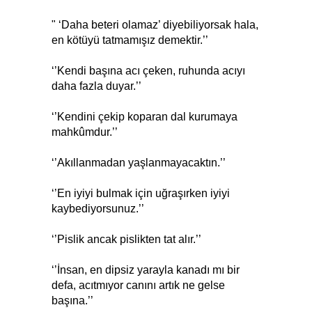
" ‘Daha beteri olamaz’ diyebiliyorsak hala,
en kötüyü tatmamışız demektir.’’
‘’Kendi başına acı çeken, ruhunda acıyı
daha fazla duyar.’’
‘’Kendini çekip koparan dal kurumaya
mahkûmdur.’’
‘’Akıllanmadan yaşlanmayacaktın.’’
‘’En iyiyi bulmak için uğraşırken iyiyi
kaybediyorsunuz.’’
‘’Pislik ancak pislikten tat alır.’’
‘’İnsan, en dipsiz yarayla kanadı mı bir
defa, acıtmıyor canını artık ne gelse
başına.’’