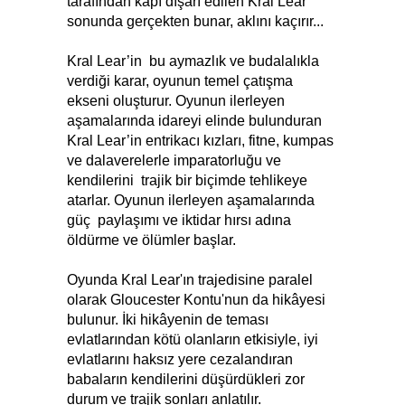
tarafından kapı dışarı edilen Kral Lear
sonunda gerçekten bunar, aklını kaçırır...
Kral Lear’in bu aymazlık ve budalalıkla
verdiği karar, oyunun temel çatışma
ekseni oluşturur. Oyunun ilerleyen
aşamalarında idareyi elinde bulunduran
Kral Lear’in entrikacı kızları, fitne, kumpas
ve dalaverelerle imparatorluğu ve
kendilerini trajik bir biçimde tehlikeye
atarlar. Oyunun ilerleyen aşamalarında
güç paylaşımı ve iktidar hırsı adına
öldürme ve ölümler başlar.
Oyunda Kral Lear'ın trajedisine paralel
olarak Gloucester Kontu'nun da hikâyesi
bulunur. İki hikâyenin de teması
evlatlarından kötü olanların etkisiyle, iyi
evlatlarını haksız yere cezalandıran
babaların kendilerini düşürdükleri zor
durum ve trajik sonları anlatılır.