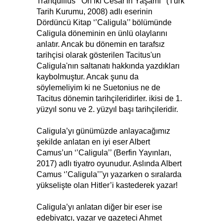
Tranquillus ‘’On iki Cesar'ın Yaşamı’’ (Türk
Tarih Kurumu, 2008) adlı eserinin
Dördüncü Kitap ‘’Caligula’’ bölümünde
Caligula döneminin en ünlü olaylarını
anlatır. Ancak bu dönemin en tarafsız
tarihçisi olarak gösterilen Tacitus'un
Caligula'nın saltanatı hakkında yazdıkları
kaybolmuştur. Ancak şunu da
söylemeliyim ki ne Suetonius ne de
Tacitus dönemin tarihçileridirler. ikisi de 1.
yüzyıl sonu ve 2. yüzyıl başı tarihçileridir.
Caligula’yı günümüzde anlayacağımız
şekilde anlatan en iyi eser Albert
Camus’un ‘’Caligula’’ (Berfin Yayınları,
2017) adlı tiyatro oyunudur. Aslında Albert
Camus ‘’Caligula’’'yı yazarken o sıralarda
yükselişte olan Hitler’i kastederek yazar!
Caligula’yı anlatan diğer bir eser ise
edebiyatçı, yazar ve gazeteci Ahmet