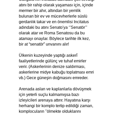
atını bir rahip olarak yaşaması için, içinde
mermer bir ahır, altından bir yemlik
bulunan bir ev ve mücevherlerle süslü
gerdanlık takar ve en önemlisi Incitatus
adındaki bu atını Senato'ya ‘’Senatör’’
olarak atar ve Roma Senatosu da bu
atamayı onaylar. Böylece tarihte ilk kez,
bir at “senatör” unvanını alır!
Ülkenin kuzeyinde yaptığı askerî
faaliyetlerinde gülünç ve tuhaf emirler
verir. (Askerlerinin denize saldırması,
askerlerine midye kabuğu toplatması emri
vb.) Gece güneşin doğmasını emreder.
Arenada aslan ve kaplanlarla dövüşmek
için yeterli suçlu kalmamışsa bazı
izleyicileri arenaya attırır. Hayatına karşı
herhangi bir komplo tertip edildiği zaman,
komplocuların "ölmekte olduklarını