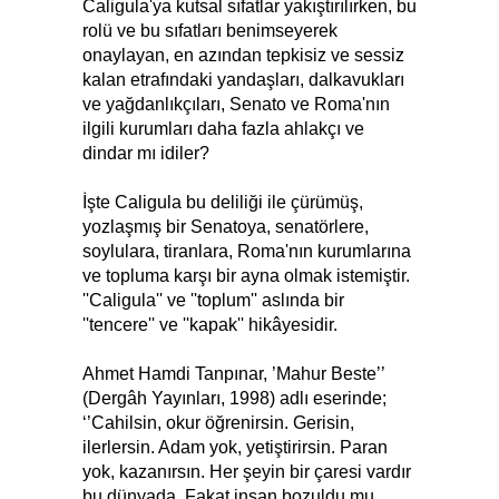
Caligula'ya kutsal sıfatlar yakıştırılırken, bu
rolü ve bu sıfatları benimseyerek
onaylayan, en azından tepkisiz ve sessiz
kalan etrafındaki yandaşları, dalkavukları
ve yağdanlıkçıları, Senato ve Roma'nın
ilgili kurumları daha fazla ahlakçı ve
dindar mı idiler?
İşte Caligula bu deliliği ile çürümüş,
yozlaşmış bir Senatoya, senatörlere,
soylulara, tiranlara, Roma'nın kurumlarına
ve topluma karşı bir ayna olmak istemiştir.
''Caligula'' ve ''toplum'' aslında bir
''tencere'' ve ''kapak'' hikâyesidir.
Ahmet Hamdi Tanpınar, ’Mahur Beste’’
(Dergâh Yayınları, 1998) adlı eserinde;
‘’Cahilsin, okur öğrenirsin. Gerisin,
ilerlersin. Adam yok, yetiştirirsin. Paran
yok, kazanırsın. Her şeyin bir çaresi vardır
bu dünyada. Fakat insan bozuldu mu,