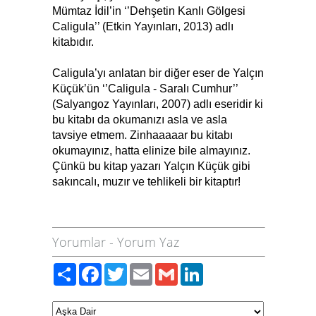
Mümtaz İdil’in ‘’Dehşetin Kanlı Gölgesi
Caligula’’ (Etkin Yayınları, 2013) adlı
kitabıdır.
Caligula’yı anlatan bir diğer eser de Yalçın
Küçük’ün ‘’Caligula - Saralı Cumhur’’
(Salyangoz Yayınları, 2007) adlı eseridir ki
bu kitabı da okumanızı asla ve asla
tavsiye etmem. Zinhaaaaar bu kitabı
okumayınız, hatta elinize bile almayınız.
Çünkü bu kitap yazarı Yalçın Küçük gibi
sakıncalı, muzır ve tehlikeli bir kitaptır!
Yorumlar
-
Yorum Yaz
Paylaş
Facebook
Twitter
Email
Gmail
LinkedIn