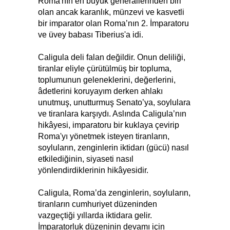
Roma'nın en büyük generallerinden biri
olan ancak karanlık, münzevi ve kasvetli
bir imparator olan Roma’nın 2. İmparatoru
ve üvey babası Tiberius'a idi.
Caligula deli falan değildir. Onun deliliği,
tiranlar eliyle çürütülmüş bir topluma,
toplumunun geleneklerini, değerlerini,
âdetlerini koruyayım derken ahlakı
unutmuş, unutturmuş Senato’ya, soylulara
ve tiranlara karşıydı. Aslında Caligula’nın
hikâyesi, imparatoru bir kuklaya çevirip
Roma'yı yönetmek isteyen tiranların,
soyluların, zenginlerin iktidarı (gücü) nasıl
etkilediğinin, siyaseti nasıl
yönlendirdiklerinin hikâyesidir.
Caligula, Roma’da zenginlerin, soyluların,
tiranların cumhuriyet düzeninden
vazgeçtiği yıllarda iktidara gelir.
İmparatorluk düzeninin devamı için