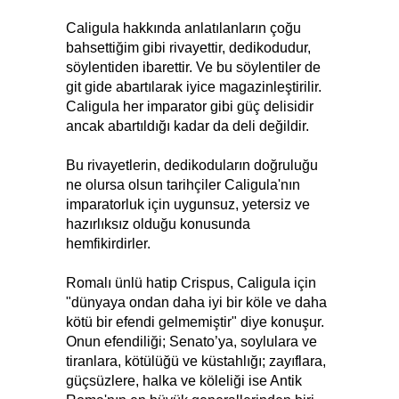
Caligula hakkında anlatılanların çoğu
bahsettiğim gibi rivayettir, dedikodudur,
söylentiden ibarettir. Ve bu söylentiler de
git gide abartılarak iyice magazinleştirilir.
Caligula her imparator gibi güç delisidir
ancak abartıldığı kadar da deli değildir.
Bu rivayetlerin, dedikoduların doğruluğu
ne olursa olsun tarihçiler Caligula'nın
imparatorluk için uygunsuz, yetersiz ve
hazırlıksız olduğu konusunda
hemfikirdirler.
Romalı ünlü hatip Crispus, Caligula için
"dünyaya ondan daha iyi bir köle ve daha
kötü bir efendi gelmemiştir" diye konuşur.
Onun efendiliği; Senato’ya, soylulara ve
tiranlara, kötülüğü ve küstahlığı; zayıflara,
güçsüzlere, halka ve köleliği ise Antik