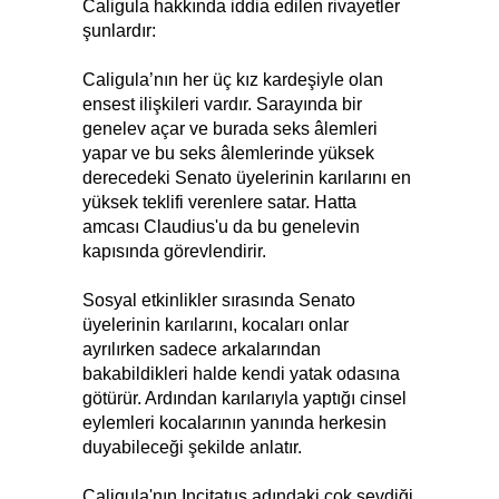
Caligula hakkında iddia edilen rivayetler
şunlardır:
Caligula’nın her üç kız kardeşiyle olan
ensest ilişkileri vardır. Sarayında bir
genelev açar ve burada seks âlemleri
yapar ve bu seks âlemlerinde yüksek
derecedeki Senato üyelerinin karılarını en
yüksek teklifi verenlere satar. Hatta
amcası Claudius'u da bu genelevin
kapısında görevlendirir.
Sosyal etkinlikler sırasında Senato
üyelerinin karılarını, kocaları onlar
ayrılırken sadece arkalarından
bakabildikleri halde kendi yatak odasına
götürür. Ardından karılarıyla yaptığı cinsel
eylemleri kocalarının yanında herkesin
duyabileceği şekilde anlatır.
Caligula'nın Incitatus adındaki çok sevdiği