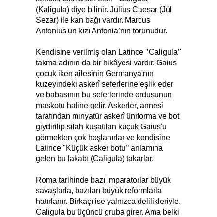
(Kaligula) diye bilinir. Julius Caesar (Jül
Sezar) ile kan bağı vardır. Marcus
Antonius'un kızı Antonia’nın torunudur.
Kendisine verilmiş olan Latince '’Caligula’'
takma adının da bir hikâyesi vardır. Gaius
çocuk iken ailesinin Germanya'nın
kuzeyindeki askerî seferlerine eşlik eder
ve babasının bu seferlerinde ordusunun
maskotu haline gelir. Askerler, annesi
tarafından minyatür askerî üniforma ve bot
giydirilip silah kuşatılan küçük Gaius'u
görmekten çok hoşlanırlar ve kendisine
Latince "Küçük asker botu’’ anlamına
gelen bu lakabı (Caligula) takarlar.
Roma tarihinde bazı imparatorlar büyük
savaşlarla, bazıları büyük reformlarla
hatırlanır. Birkaçı ise yalnızca delilikleriyle.
Caligula bu üçüncü gruba girer. Ama belki