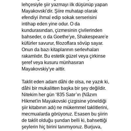
lehçesiyle şiir yazmayı ilk düşünüp yapan
Mayakovski'dir. Şiire muhatap olarak
efendiyi ihmal edip sokak serserisini
intihap eden yine odur. O da
kundurasından, çizmesinin çivilerinden
bahseder, o da Goethe'ye, Shakespeare'e
küfürler savurur, filozoflara sövüp sayar.
Onun da bazı kitaplarının serlevhaları
rakamlıdır. Bu estetik güzel veya çirkinse
şeref veya kusuru münhasıran
Mayakovskiy'ye aittir.
Taklit eden adam dâhi de olsa, ne yazık ki,
dâhi bir mukalitten başka bir şey değildir.
Nitekim her gün ‘835 Satır’ın (Nâzım
Hikmet'in Mayakovski çizgisine yöneldiği
şiir kitabının adı) ne mükemmel taklitlerini,
mecmualarda görüyoruz. Esasen bu şiirin
de taklit olduğu şundan belli ki, bahsettiği
şeylerin hiç birini tanımıyoruz. Burjuva,