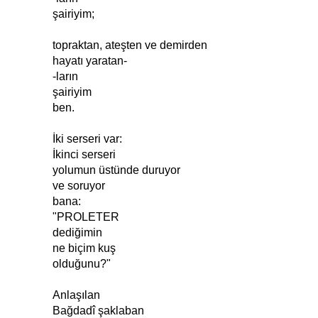
şairiyim;
topraktan, ateşten ve demirden
hayatı yaratan-
-ların
şairiyim
ben.
İki serseri var:
İkinci serseri
yolumun üstünde duruyor
ve soruyor
bana:
"PROLETER
dediğimin
ne biçim kuş
olduğunu?"
Anlaşılan
Bağdadî şaklaban