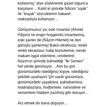
kullanmış" diye söylenerek gayet olgunca
karşılıyor… Kaldı ki şiirinde Nâzım ''uşak''
ile ''kuşak'' sözcüklerini hakaret
maksadıyla kullanıyor…
Görüyorsunuz ya; eski insanlar (Ahmet
Hâşim) ne engin hoşgörülü insanlarmış,
eski şairler de (Nâzım Hikmet) ne ileri
görüşlü şairlermiş! Bakın etrafınıza, renkli
renkli ekranlara, hatip kürsülerine, mevki
makam işgal edenlere, ceridelere;
Nazım'ın şiirinde bahsettiği ''İki Serseri''
her yerde görünüyor… Alın bu şiiri
günümüzdeki istediğiniz kişiye, istediğiniz
şekilde uyarlayın! Şiir sanki günümüze,
günümüzdeki uşşaklara, şaklabanlara,
madrabazlara, hodbinlere, narsistlere ve
serserilere hitaben yazılmış gibi duruyor…
Arz etmek de bana düşüyor…