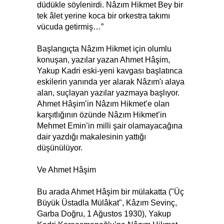
düdükle söylenirdi. Nâzım Hikmet Bey bir
tek âlet yerine koca bir orkestra takımı
vücuda getirmiş…”
Başlangıçta Nâzım Hikmet için olumlu
konuşan, yazılar yazan Ahmet Hâşim,
Yakup Kadri eski-yeni kavgası başlatınca
eskilerin yanında yer alarak Nâzım'ı alaya
alan, suçlayan yazılar yazmaya başlıyor.
Ahmet Hâşim’in Nâzım Hikmet’e olan
karşıtlığının özünde Nâzım Hikmet’in
Mehmet Emin’in milli şair olamayacağına
dair yazdığı makalesinin yattığı
düşünülüyor.
Ve Ahmet Hâşim
Bu arada Ahmet Hâşim bir mülakatta ("Üç
Büyük Üstadla Mülâkat", Kâzım Sevinç,
Garba Doğru, 1 Ağustos 1930), Yakup