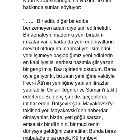
Kadri Karaosmanoğlu’na Nâzım Hikmet
hakkında şunları söylüyor:
‘’….. . Bir edib, diğer bir edibe
benzemeyen adam diye tarif edilmelidir.
Binaenaleyh, mademki yeni birtakım
imzalar var, o kadar da yeni edebiyatların
mevcut olduğuna inanmalıyız. İsimlerini
yeni işitmeye başladığımız yeni ediblerin
en kabiliyetlisi serbest nazımla şiir yazan
bir genç imiş. Bazı şiirlerini okudum. Bana
öyle geliyor ki, bu zatın yeniliğine vaktiyle
Fecr-i Âti'nin yeniliğine yapılan itirazlar
yapılabilir. Onlar Régnier ve Samain'i taklit
ederlerdi. Bu genç şair de, geçenlerde
intihar eden, Bolşevik şairi Mayakovski'yi
taklit ediyor. Mayakovski'den haberdar
olmayanlar, bizde, yeri göğü sarsan,
emsalsiz bir dâhinin, bir mucizenin
dünyaya geldiğini zannettiler. Bunda biraz
mübalağa olsa gerek. Külhanbeyi