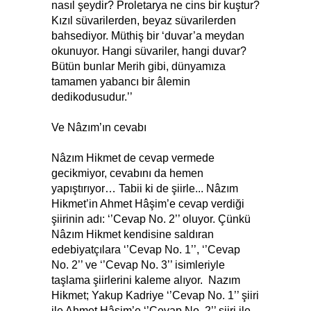
nasıl şeydir? Proletarya ne cins bir kuştur?
Kızıl süvarilerden, beyaz süvarilerden
bahsediyor. Müthiş bir ‘duvar’a meydan
okunuyor. Hangi süvariler, hangi duvar?
Bütün bunlar Merih gibi, dünyamıza
tamamen yabancı bir âlemin
dedikodusudur.’’
Ve Nâzım’ın cevabı
Nâzım Hikmet de cevap vermede
gecikmiyor, cevabını da hemen
yapıştırıyor… Tabii ki de şiirle... Nâzım
Hikmet’in Ahmet Hâşim’e cevap verdiği
şiirinin adı: ‘’Cevap No. 2’’ oluyor. Çünkü
Nâzım Hikmet kendisine saldıran
edebiyatçılara ‘’Cevap No. 1’’, ‘’Cevap
No. 2’’ ve ‘’Cevap No. 3’’ isimleriyle
taşlama şiirlerini kaleme alıyor. Nazım
Hikmet; Yakup Kadriye ‘’Cevap No. 1’’ şiiri
ile Ahmet Hâşim’e ‘’Cevap No. 2’’ şiiri ile