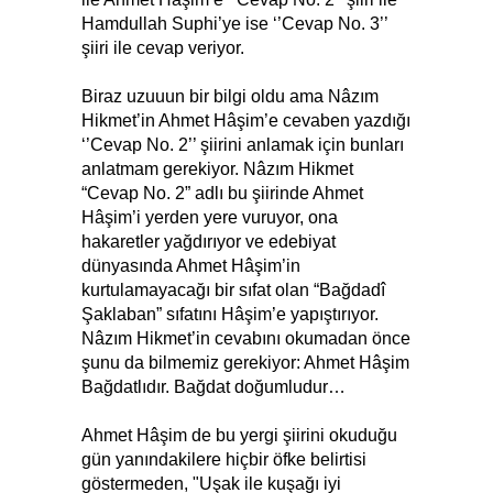
Hamdullah Suphi’ye ise ‘’Cevap No. 3’’
şiiri ile cevap veriyor.
Biraz uzuuun bir bilgi oldu ama Nâzım
Hikmet’in Ahmet Hâşim’e cevaben yazdığı
‘’Cevap No. 2’’ şiirini anlamak için bunları
anlatmam gerekiyor. Nâzım Hikmet
“Cevap No. 2” adlı bu şiirinde Ahmet
Hâşim’i yerden yere vuruyor, ona
hakaretler yağdırıyor ve edebiyat
dünyasında Ahmet Hâşim’in
kurtulamayacağı bir sıfat olan “Bağdadî
Şaklaban” sıfatını Hâşim’e yapıştırıyor.
Nâzım Hikmet’in cevabını okumadan önce
şunu da bilmemiz gerekiyor: Ahmet Hâşim
Bağdatlıdır. Bağdat doğumludur…
Ahmet Hâşim de bu yergi şiirini okuduğu
gün yanındakilere hiçbir öfke belirtisi
göstermeden, "Uşak ile kuşağı iyi