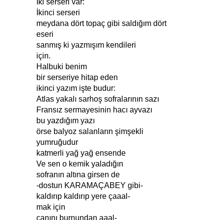
İki serseri var:
İkinci serseri
meydana dört topaç gibi saldığım dört
eseri
sanmış ki yazmışım kendileri
için.
Halbuki benim
bir serseriye hitap eden
ikinci yazım işte budur:
Atlas yakalı sarhoş sofralarının sazı
Fransız sermayesinin hacı ayvazı
bu yazdığım yazı
örse balyoz salanların şimşekli
yumruğudur
katmerli yağ yağ ensende
Ve sen o kemik yaladığın
sofranın altına girsen de
-dostun KARAMAÇABEY gibi-
kaldırıp kaldırıp yere çaaal-
mak için
canını burnundan aaal-