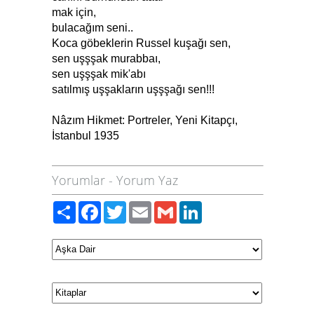
mak için,
bulacağım seni..
Koca göbeklerin Russel kuşağı sen,
sen uşşşak murabbaı,
sen uşşşak mik'abı
satılmış uşşakların uşşşağı sen!!!
Nâzım Hikmet: Portreler, Yeni Kitapçı,
İstanbul 1935
Yorumlar
-
Yorum Yaz
Paylaş
Facebook
Twitter
Email
Gmail
LinkedIn