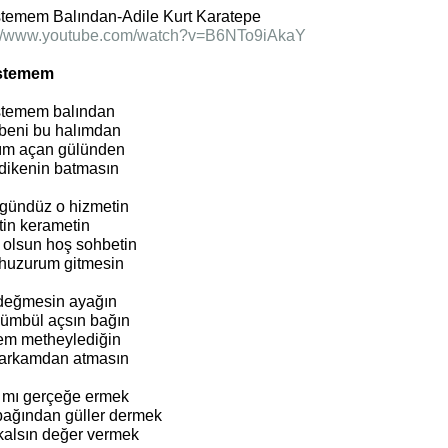
İstemem Balından-Adile Kurt Karatepe
://www.youtube.com/watch?v=B6NTo9iAkaY
İstemem
istemem balından
 beni bu halımdan
ım açan gülünden
 dikenin batmasın
gündüz o hizmetin
tin kerametin
 olsun hoş sohbetin
 huzurum gitmesin
değmesin ayağın
sümbül açsın bağın
em metheylediğin
 arkamdan atmasın
 mı gerçeğe ermek
bağından güller dermek
kalsın değer vermek