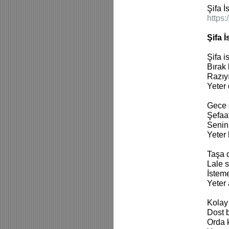
Şifa 
https
Şifa 
Şifa 
Bırak
Razıy
Yeter
Gece 
Şefaa
Senin
Yeter
Taşa 
Lale 
İstem
Yeter
Kolay
Dost 
Orda 