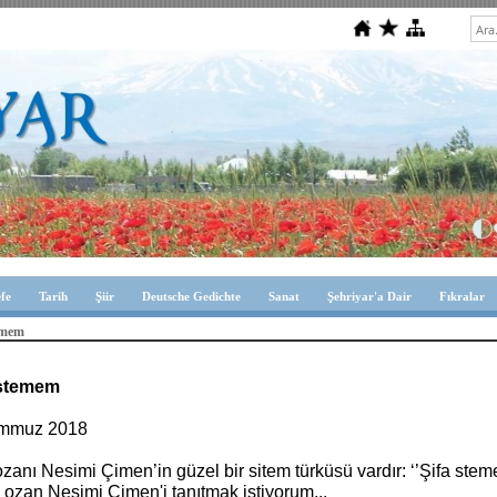
efe
Tarih
Şiir
Deutsche Gedichte
Sanat
Şehriyar'a Dair
Fıkralar
temem
istemem
emmuz 2018
ozanı Nesimi Çimen’in güzel bir sitem türküsü vardır: ‘’Şifa s
 ozan Nesimi Çimen'i tanıtmak istiyorum...