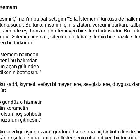
İstemem
esimi Çimen'in bu bahsettiğim ''Şifa İstemem'' türküsü de halk mü
türküsüdür. Bu türkü insanın içini sızlatan, yüreğini burkan, kalbin
tarihinde eşi benzeri görülemeyen bir sitem türküsüdür. Bu türk
üdür. Sitemin bile naif, sitemin bile kibar, sitemin bile nazik, sit
en bir türküdür:
a istemem balından
 beni bu halımdan
ım açan gülünden
dikenin batmasın.’’
kü kadri, kıymeti, vefayı bilmeyenlere, sevgisizlere, duygusuzlara
ür:
e gündüz o hizmetin
tin kerametin
 olsun hoş sohbetin
huzurum gitmesin.’’
kü sevdiği kişiden zarar gördüğü halde ona hiçbir kötü dilekte
âr bir şekilde ona tüm güzellikler senin olsun diyen bir türküdür