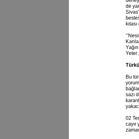
derley
de ya
Sivas'
bestes
kıtası
‘’Nes
Kanlar
Yağın
Yeter 
Türkü
Bu tür
yorum
bağlan
sazı d
karanl
yakaca
02 Te
cayır 
zaman