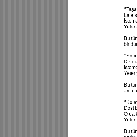
‘’Taş
Lale 
İstem
Yeter
Bu tü
bir du
‘’Sonu
Derma
İstem
Yeter
Bu tü
anlata
‘’Kol
Dost 
Orda 
Yeter 
Bu tü