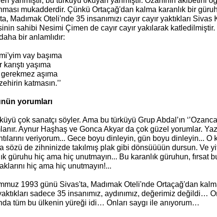
en yanmıştır, bu türküyü okuyan yanmıştır. Ozanının akibetini ö
nması mukadderdir. Çünkü Ortaçağ'dan kalma karanlık bir gü
ta, Madımak Oteli'nde 35 insanımızı cayır cayır yaktıkları Sivas
inin sahibi Nesimi Çimen de cayır cayır yakılarak katledilmiştir
 daha bir anlamlıdır:
imi'yim vay başıma
 karıştı yaşıma
 gerekmez aşıma
zehirin katmasın.’’
nün yorumları
küyü çok sanatçı söyler. Ama bu türküyü Grup Abdal’ın ‘’Ozanca
lanır. Aynur Haşhaş ve Gonca Akyar da çok güzel yorumlar. Ya
tılarını veriyorum... Gece boyu dinleyin, gün boyu dinleyin... O 
a sözü de zihninizde takılmış plak gibi dönsüüüün dursun. Ve yi
ık güruhu hiç ama hiç unutmayın... Bu karanlık güruhun, fırsat b
klarını hiç ama hiç unutmayın!...
mmuz 1993 günü Sivas'ta, Madımak Oteli'nde Ortaçağ'dan kalma 
yaktıkları sadece 35 insanımız, aydınımız, değerimiz değildi… O
da tüm bu ülkenin yüreği idi… Onları saygı ile anıyorum…