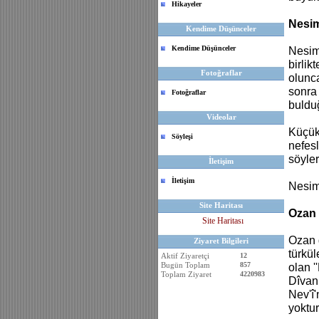
Hikayeler
Nesi
Kendime Düşünceler
Kendime Düşünceler
Nesim
birlik
Fotoğraflar
olunca
sonra 
Fotoğraflar
bulduğ
Videolar
Küçük 
Söyleşi
nefesl
söyler
İletişim
İletişim
Nesimi
Site Haritası
Ozan 
Site Haritası
Ozan g
Ziyaret Bilgileri
türkül
Aktif Ziyaretçi
12
Bugün Toplam
857
olan '
Toplam Ziyaret
4220983
Dîvan 
Nev'î'
yoktur