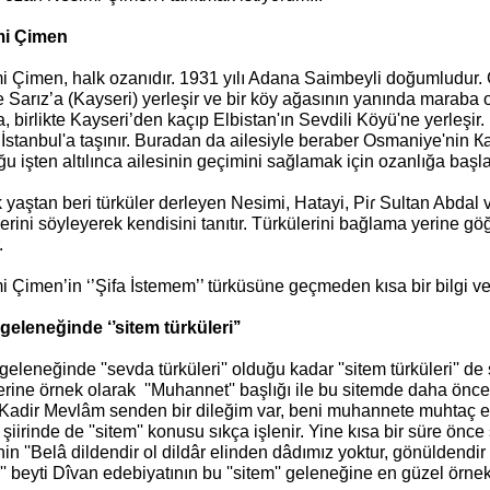
mi Çimen
i Çimen, halk ozanıdır. 1931 yılı Adana Saimbeyli doğumludur. 
te Sarız’a (Kayseri) yerleşir ve bir köy ağasının yanında maraba o
, birlikte Kayseri’den kaçıp Elbistan'ın Sevdili Köyü'ne yerleşir
İstanbul'a taşınır. Buradan da ailesiyle beraber Osmaniye'nin Кa
u işten altılınca ailesinin geçimini sağlamak için ozanlığa başla
yaştan beri türküler derleyen Nesimi, Hatayi, Piɾ Sultan Abdal 
erini söyleyerek kendisini tanıtır. Türkülerini bağlama yerine gö
.
 Çimen’in ‘’Şifa İstemem’’ türküsüne geçmeden kısa bir bilgi v
geleneğinde ‘’sitem türküleri’’
eleneğinde ''sevda türküleri'' olduğu kadar ''sitem türküleri'' de 
erine örnek olarak ''Muhannet'' başlığı ile bu sitemde daha önce
'Kadir Mevlâm senden bir dileğim var, beni muhannete muhtaç ey
şiirinde de ''sitem'' konusu sıkça işlenir. Yine kısa bir süre önce
nin ''Belâ dildendir ol dildâr elinden dâdımız yoktur, gönüldendi
'' beyti Dîvan edebiyatının bu ''sitem'' geleneğine en güzel örnek