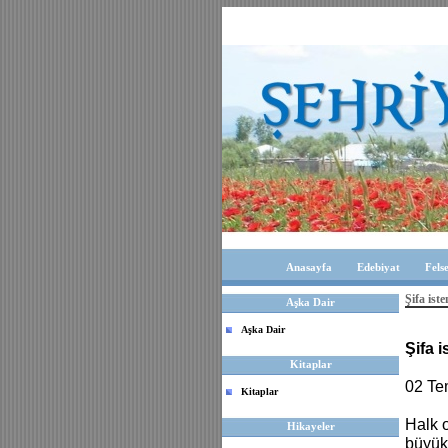
Anasayfa
Edebiyat
Fels
Şifa is
Aşka Dair
Aşka Dair
Şifa 
Kitaplar
02 T
Kitaplar
Halk 
Hikayeler
büyük