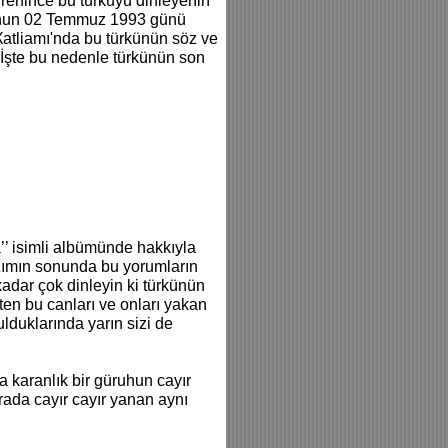
ğrenince bu türküyü dinleyenin
ruhun 02 Temmuz 1993 günü
 Кatliamı'nda bu türkünün söz ve
. İşte bu nedenle türkünün son
’’ isimli albümünde hakkıyla
zımın sonunda bu yorumların
kadar çok dinleyin ki türkünün
ten bu canları ve onları yakan
ulduklarında yarın sizi de
karanlık bir güruhun cayır
rada cayır cayır yanan aynı