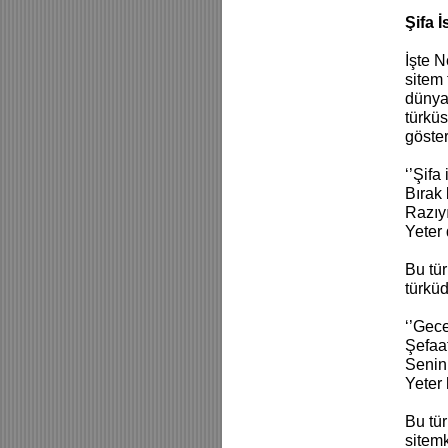
Şifa 
İşte N
sitem 
dünya 
türküs
göster
‘’Şif
Bırak
Razıy
Yeter 
Bu tür
türküd
‘’Gec
Şefaa
Senin
Yeter 
Bu tür
sitemk