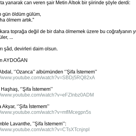
ta yanarak can veren şair Metin Altıok bir şiirinde şöyle derdi:
o gün öldüm gülüm,
ha ölmem artık.”
 kara toprağa değil de bir daha ölmemek üzere bu coğrafyanın 
ler, ...
ı şâd, devirleri daim olsun.
n AYDOĞAN
Abdal, ‘’Ozanca’’ albümünden ‘’Şifa İstemem’’
://www.youtube.com/watch?v=SBDj5RQ82xA
 Haşhaş, ‘’Şifa İstemem’’
://www.youtube.com/watch?v=eFZInbz0ADM
Akyar, ‘’Şifa İstemem’’
://www.youtube.com/watch?v=mflMcegpn5s
ble Lavanthe, ’'Şifa İstemem’’:
://www.youtube.com/watch?v=CTsXTcnjnpI