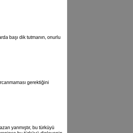
da başı dik tutmanın, onurlu
arcanmaması gerektiğini
azan yanmıştır, bu türküyü