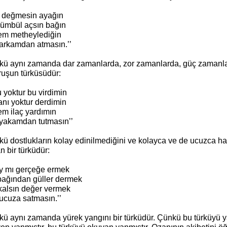
a değmesin ayağın
sümbül açsın bağın
em metheylediğin
 arkamdan atmasın.’’
rkü aynı zamanda dar zamanlarda, zor zamanlarda, güç zamanlar
ruşun türküsüdür:
 yoktur bu virdimin
nı yoktur derdimin
em ilaç yardımın
 yakamdan tutmasın’’
rkü dostlukların kolay edinilmediğini ve kolayca ve de ucuzca h
n bir türküdür:
ay mı gerçeğe ermek
bağından güller dermek
kalsın değer vermek
ucuza satmasın.’’
rkü aynı zamanda yürek yangını bir türküdür. Çünkü bu türküyü y