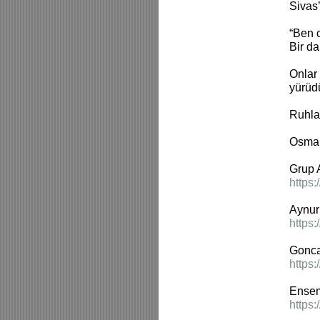
Sivas’
“Ben 
Bir da
Onlar
yürüdü
Ruhlar
Osma
Grup 
https
Aynur
https
Gonca 
https
Ensem
https