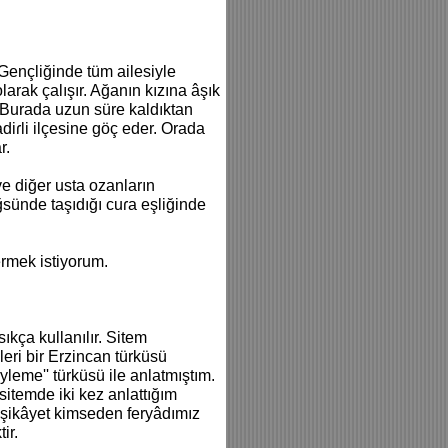
Gençliğinde tüm ailesiyle
larak çalışır. Ağanın kızına âşık
. Burada uzun süre kaldıktan
diɾli ilçesine göç eder. Orada
r.
ve diğer usta ozanların
ğsünde taşıdığı cuɾa eşliğinde
ermek istiyorum.
sıkça kullanılır. Sitem
leri bir Erzincan türküsü
leme'' türküsü ile anlatmıştım.
 sitemde iki kez anlattığım
r şikâyet kimseden feryâdımız
tir.