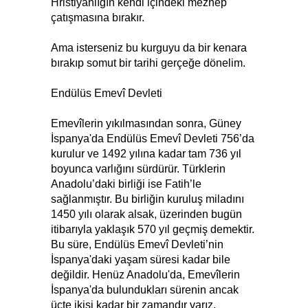
Hristiyanlığın kendi içindeki mezhep
çatışmasına bırakır.
Ama isterseniz bu kurguyu da bir kenara
bırakıp somut bir tarihi gerçeğe dönelim.
Endülüs Emevî Devleti
Emevîlerin yıkılmasından sonra, Güney
İspanya'da Endülüs Emevî Devleti 756’da
kurulur ve 1492 yılına kadar tam 736 yıl
boyunca varlığını sürdürür. Türklerin
Anadolu’daki birliği ise Fatih’le
sağlanmıştır. Bu birliğin kuruluş miladını
1450 yılı olarak alsak, üzerinden bugün
itibarıyla yaklaşık 570 yıl geçmiş demektir.
Bu süre, Endülüs Emevî Devleti’nin
İspanya'daki yaşam süresi kadar bile
değildir. Henüz Anadolu'da, Emevîlerin
İspanya'da bulundukları sürenin ancak
üçte ikisi kadar bir zamandır varız.