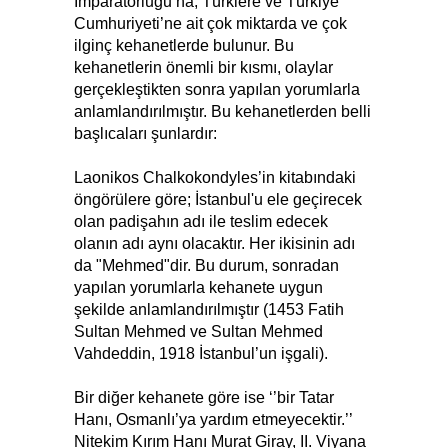
İmparatorluğu’na, Türklere ve Türkiye
Cumhuriyeti’ne ait çok miktarda ve çok
ilginç kehanetlerde bulunur. Bu
kehanetlerin önemli bir kısmı, olaylar
gerçekleştikten sonra yapılan yorumlarla
anlamlandırılmıştır. Bu kehanetlerden belli
başlıcaları şunlardır:
Laonikos Chalkokondyles’in kitabındaki
öngörülere göre; İstanbul'u ele geçirecek
olan padişahın adı ile teslim edecek
olanın adı aynı olacaktır. Her ikisinin adı
da "Mehmed"dir. Bu durum, sonradan
yapılan yorumlarla kehanete uygun
şekilde anlamlandırılmıştır (1453 Fatih
Sultan Mehmed ve Sultan Mehmed
Vahdeddin, 1918 İstanbul’un işgali).
Bir diğer kehanete göre ise ‘’bir Tatar
Hanı, Osmanlı’ya yardım etmeyecektir.’’
Nitekim Kırım Hanı Murat Giray, II. Viyana