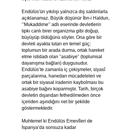
Endülüs'ün yıkılışı yalnızca dış saldırılarla
açıklanamaz. Büyük düşünür İbn-i Haldun,
‘’Mukaddime’’ adlı eserinde devletlerin
tıpkı canlı birer organizma gibi doğup,
büyüyüp öldüğünü söyler. Ona göre bir
devleti ayakta tutan en temel güç;
toplumun bir arada durma, ortak hareket
etme istidadı olan "asabiye" (toplumsal
dayanışma bağları) duygusudur.
Endülüs’te zamanla iç çekişmeler, siyasî
parçalanma, hanedan mücadeleleri ve
ortak bir siyasal iradenin kaybolması bu
asabiye bağını koparmıştır. Tarih, birçok
devletin dışarıdan fethedilmeden önce
içeriden aşındığını net bir şekilde
göstermektedir.
Muhtemel ki Endülüs Emevîleri de
İspanya’da sonsuza kadar