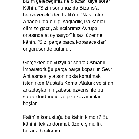
bizim geleceğimiz ne olacak” diye sorar.
Kâhin, “Sizin sonunuz da Bizans’a
benzeyecek” der. Fatih’in, “Nasıl olur,
Anadolu’da birliği sağladık, Balkanlar
elimize geçti, akıncılarımız Avrupa
ortasında at oynatıyor” itirazı üzerine
kâhin, “Sizi parça parça koparacaklar”
öngörüsünde bulunur.
Gerçekten de yüzyıllar sonra Osmanlı
İmparatorluğu parça parça koparılır. Sevr
Antlaşması’yla son nokta konulmak
istenirken Mustafa Kemal Atatürk ve silah
arkadaşlarının çabası, özverisi ile bu
süreç durdurulur ve geri kazanımlar
başlar.
Fatih’in konuştuğu bu kâhin kimdir? Bu
kâhini, tekrar dönmek üzere şimdilik
burada bırakalım.