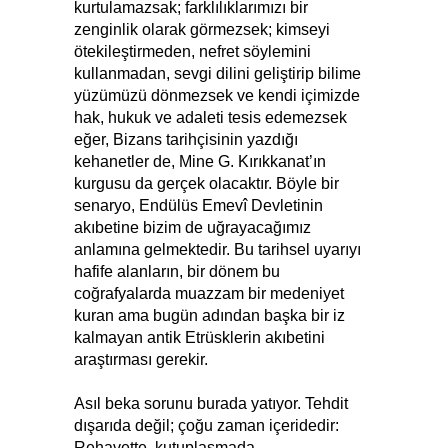
kurtulamazsak; farklılıklarımızı bir
zenginlik olarak görmezsek; kimseyi
ötekileştirmeden, nefret söylemini
kullanmadan, sevgi dilini geliştirip bilime
yüzümüzü dönmezsek ve kendi içimizde
hak, hukuk ve adaleti tesis edemezsek
eğer, Bizans tarihçisinin yazdığı
kehanetler de, Mine G. Kırıkkanat’ın
kurgusu da gerçek olacaktır. Böyle bir
senaryo, Endülüs Emevî Devletinin
akıbetine bizim de uğrayacağımız
anlamına gelmektedir. Bu tarihsel uyarıyı
hafife alanların, bir dönem bu
coğrafyalarda muazzam bir medeniyet
kuran ama bugün adından başka bir iz
kalmayan antik Etrüsklerin akıbetini
araştırması gerekir.
Asıl beka sorunu burada yatıyor. Tehdit
dışarıda değil; çoğu zaman içeridedir:
Rehavette, kutuplaşmada,