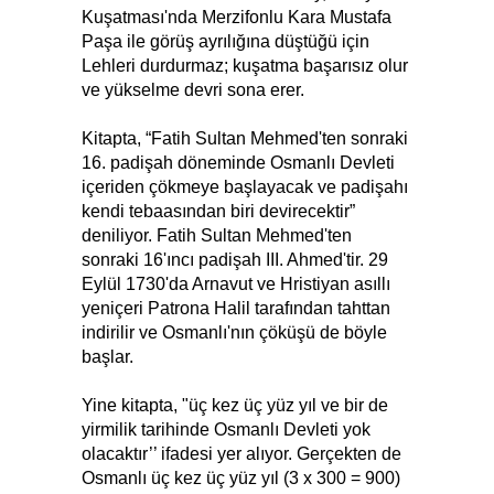
Kuşatması'nda Merzifonlu Kara Mustafa
Paşa ile görüş ayrılığına düştüğü için
Lehleri durdurmaz; kuşatma başarısız olur
ve yükselme devri sona erer.
Kitapta, “Fatih Sultan Mehmed'ten sonraki
16. padişah döneminde Osmanlı Devleti
içeriden çökmeye başlayacak ve padişahı
kendi tebaasından biri devirecektir”
deniliyor. Fatih Sultan Mehmed'ten
sonraki 16'ıncı padişah III. Ahmed'tir. 29
Eylül 1730'da Arnavut ve Hristiyan asıllı
yeniçeri Patrona Halil tarafından tahttan
indirilir ve Osmanlı'nın çöküşü de böyle
başlar.
Yine kitapta, "üç kez üç yüz yıl ve bir de
yirmilik tarihinde Osmanlı Devleti yok
olacaktır’’ ifadesi yer alıyor. Gerçekten de
Osmanlı üç kez üç yüz yıl (3 x 300 = 900)