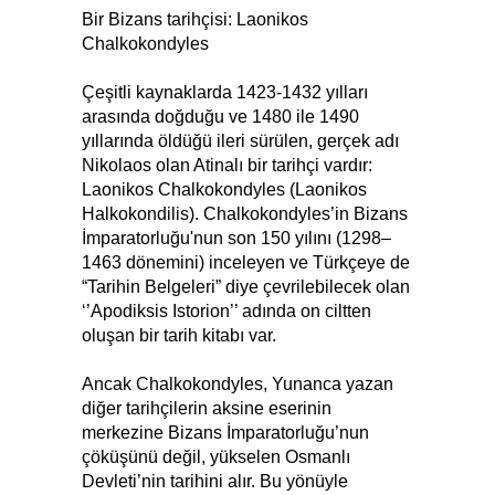
Bir Bizans tarihçisi: Laonikos
Chalkokondyles
Çeşitli kaynaklarda 1423-1432 yılları
arasında doğduğu ve 1480 ile 1490
yıllarında öldüğü ileri sürülen, gerçek adı
Nikolaos olan Atinalı bir tarihçi vardır:
Laonikos Chalkokondyles (Laonikos
Halkokondilis). Chalkokondyles’in Bizans
İmparatorluğu'nun son 150 yılını (1298–
1463 dönemini) inceleyen ve Türkçeye de
“Tarihin Belgeleri” diye çevrilebilecek olan
‘’Apodiksis Istorion’’ adında on ciltten
oluşan bir tarih kitabı var.
Ancak Chalkokondyles, Yunanca yazan
diğer tarihçilerin aksine eserinin
merkezine Bizans İmparatorluğu’nun
çöküşünü değil, yükselen Osmanlı
Devleti’nin tarihini alır. Bu yönüyle