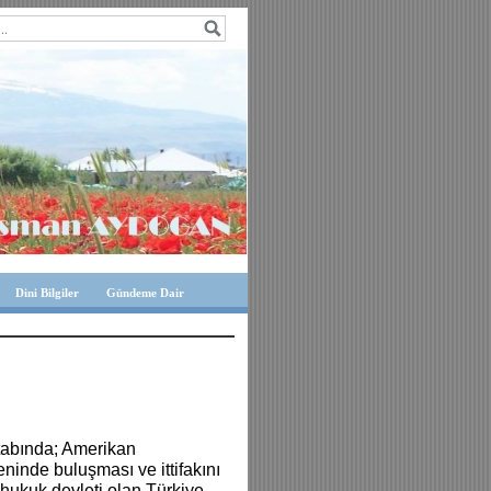
Dini Bilgiler
Gündeme Dair
itabında; Amerikan
ninde buluşması ve ittifakını
al hukuk devleti olan Türkiye