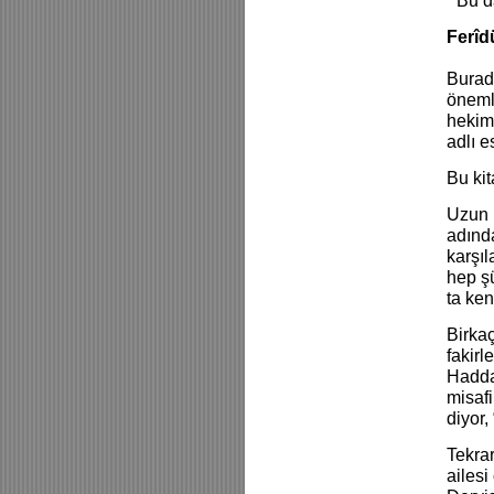
“‘Bu d
Ferîd
Burad
önemli
hekim 
adlı 
Bu kit
Uzun b
adında
karşıl
hep şü
ta ken
Birkaç
fakirl
Haddad
misafi
diyor
Tekrar
ailesi