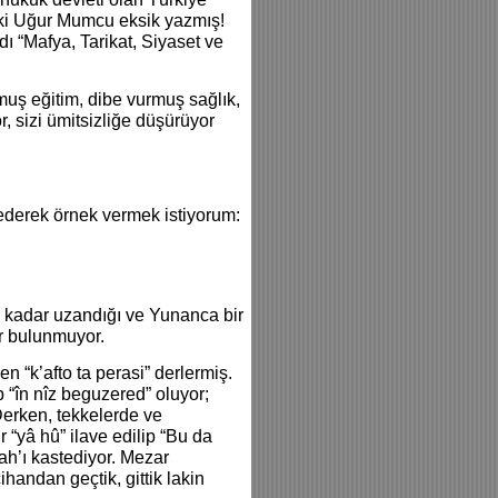
z ki Uğur Mumcu eksik yazmış!
 “Mafya, Tarikat, Siyaset ve
urmuş eğitim, dibe vurmuş sağlık,
, sizi ümitsizliğe düşürüyor
derek örnek vermek istiyorum:
kadar uzandığı ve Yunanca bir
ar bulunmuyor.
n “k’afto ta perasi” derlermiş.
 “în nîz beguzered” oluyor;
Derken, tekkelerde ve
“yâ hû” ilave edilip “Bu da
ah’ı kastediyor. Mezar
ihandan geçtik, gittik lakin