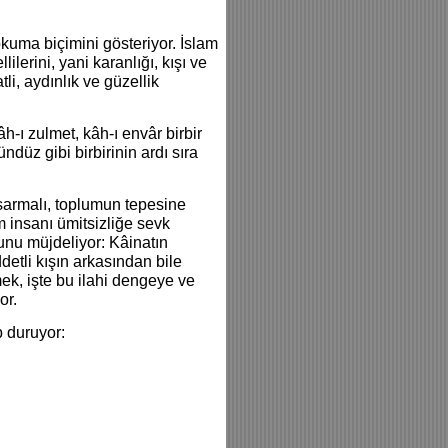
okuma biçimini gösteriyor. İslam
lilerini, yani karanlığı, kışı ve
li, aydınlık ve güzellik
h-ı zulmet, kâh-ı envâr birbir
ndüz gibi birbirinin ardı sıra
 sarmalı, toplumun tepesine
 insanı ümitsizliğe sevk
şunu müjdeliyor: Kâinatın
detli kışın arkasından bile
ek, işte bu ilahi dengeye ve
or.
p duruyor: