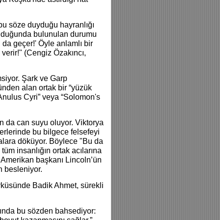
bu söze duyduğu hayranlığı
kunduğunda bulunulan durumu
 da geçer!' Öyle anlamlı bir
verir!" (Cengiz Özakıncı,
siyor. Şark ve Garp
nden alan ortak bir “yüzük
 “Anulus Cyri” veya “Solomon's
ın da can suyu oluyor. Viktorya
erlerinde bu bilgece felsefeyi
ralara döküyor. Böylece "Bu da
tüm insanlığın ortak acılarına
. Amerikan başkanı Lincoln’ün
n besleniyor.
yküsünde Badik Ahmet, sürekli
abında bu sözden bahsediyor: