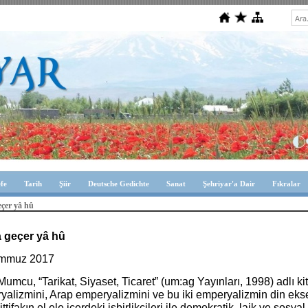
efe
Tarih
Şiir
Deutsche Gedichte
Sanat
Şehriyar'a Dair
Fıkralar
eçer yâ hû
 geçer yâ hû
emmuz 2017
umcu, “Tarikat, Siyaset, Ticaret” (um:ag Yayınları, 1998) adlı k
alizmini, Arap emperyalizmini ve bu iki emperyalizmin din ekse
ittifakın el ele içerdeki işbirlikçileri ile demokratik, laik ve sosy