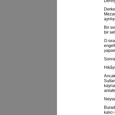
Dervi
Derke
Mezar
ayrılıy
Bir so
bir se
O sır
engel
yapam
Sonra
Hikây
Ancak 
Sultan
kayna
anlatt
Neyse
Burada
kalıcı