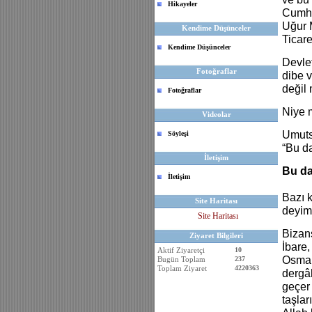
Hikayeler
Cumhur
Uğur 
Kendime Düşünceler
Ticare
Kendime Düşünceler
Devlet
Fotoğraflar
dibe v
değil
Fotoğraflar
Niye 
Videolar
Umuts
Söyleşi
“Bu da
İletişim
Bu da
İletişim
Bazı 
Site Haritası
deyimd
Site Haritası
Bizans
Ziyaret Bilgileri
İbare,
Aktif Ziyaretçi
10
Osmanl
Bugün Toplam
237
Toplam Ziyaret
4220363
dergâ
geçer 
taşlar