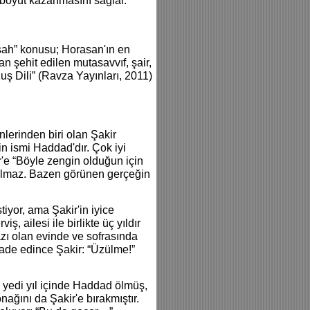
n boyut kazanmasını sağlar.”
ah” konusu; Horasan'ın en
n şehit edilen mutasavvıf, şair,
uş Dili” (Ravza Yayınları, 2011)
nlerinden biri olan Şakir
in ismi Haddad'dır. Çok iyi
r'e “Böyle zengin olduğun için
 kalmaz. Bazen görünen gerçeğin
tiyor, ama Şakir'in iyice
ş, ailesi ile birlikte üç yıldır
zı olan evinde ve sofrasında
fade edince Şakir: “Üzülme!”
u yedi yıl içinde Haddad ölmüş,
onağını da Şakir'e bırakmıştır.