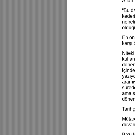
Allah 
“Bu da
kederi
nefret
olduğu
En öne
karşı 
Niteki
kullan
dönemi
içinde
yazıyo
aramıy
sürede
ama sa
dönem
Tarihç
Mütar
duvarı
Bazı 