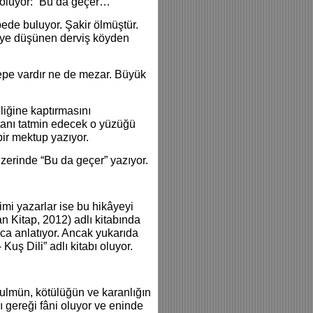
 oluyor: “Bu da geçer…”
ede buluyor. Şakir ölmüştür.
iye düşünen derviş köyden
 tepe vardır ne de mezar. Büyük
liğine kaptırmasını
tanı tatmin edecek o yüzüğü
ir mektup yazıyor.
erinde “Bu da geçer” yazıyor.
imi yazarlar ise bu hikâyeyi
an Kitap, 2012) adlı kitabında
ca anlatıyor. Ancak yukarıda
Kuş Dili” adlı kitabı oluyor.
 zulmün, kötülüğün ve karanlığın
ı gereği fâni oluyor ve eninde