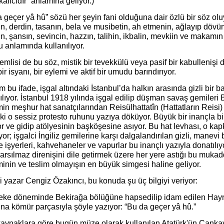
kalıcıdır” anlamına geliyor.)
 geçer yâ hû” sözü her şeyin fani olduğuna dair özlü bir söz ol
n, derdin, tasanın, bela ve musibetin, ah etmenin, ağlayıp dövü
in, şansın, sevincin, hazzın, talihin, ikbalin, mevkiin ve makamı
 anlamında kullanılıyor.
mlisi de bu söz, mistik bir tevekkülü veya pasif bir kabullenişi 
bir isyanı, bir eylemi ve aktif bir umudu barındırıyor.
m bu ifade, işgal altındaki İstanbul’da halkın arasında gizli bir b
ılıyor. İstanbul 1918 yılında işgal edilip düşman savaş gemileri 
n meşhur hat sanatçılarından Reisülhattatîn (Hattatların Reisi)
ki o sessiz protesto ruhunu yazıya döküyor. Büyük bir inançla b
r ve gidip atölyesinin başköşesine asıyor. Bu hat levhası, o kap
or; işgalci İngiliz gemilerine karşı dalgalandırılan gizli, manev
 işyerleri, kahvehaneler ve vapurlar bu inançlı yazıyla donatılıy
rsılmaz direnişini dile getirmek üzere her yere astığı bu muka
inin ve teslim olmayışın en büyük simgesi haline geliyor.
i yazar Cengiz Özakıncı, bu konuda şu üç bilgiyi veriyor:
eke döneminde Bekirağa bölüğüne hapsedilip idam edilen Hayr
na kömür parçasıyla şöyle yazıyor: “Bu da geçer yâ hû.”
kaynaklara göre bugün müze olarak kullanılan Atatürk'ün Çankay