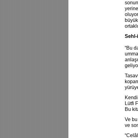
sonun
yerine
oluyor
büyük 
ortakl
Sehl-
“Bu da
umman
anlaşı
geliyo
Tasavv
kopar
yürüye
Kendis
Lütfi 
Bu kit
Ve bu 
ve son
“Celâl