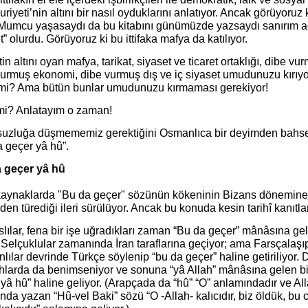
iyeti’nin altını bir nasıl oyduklarını anlatıyor. Ancak görüyoru
Mumcu yaşasaydı da bu kitabını günümüzde yazsaydı sanırım adı
t” olurdu. Görüyoruz ki bu ittifaka mafya da katılıyor.
in altını oyan mafya, tarikat, siyaset ve ticaret ortaklığı, dibe v
urmuş ekonomi, dibe vurmuş dış ve iç siyaset umudunuzu kırıyor
 mi? Ama bütün bunlar umudunuzu kırmaması gerekiyor!
mi? Anlatayım o zaman!
uzluğa düşmememiz gerektiğini Osmanlıca bir deyimden bahse
 geçer yâ hû”.
 geçer yâ hû
kaynaklarda "Bu da geçer" sözünün kökeninin Bizans dönemine 
en türediği ileri sürülüyor. Ancak bu konuda kesin tarihî kanıtl
lılar, fena bir işe uğradıkları zaman “Bu da geçer” mânâsına gele
 Selçuklular zamanında İran taraflarına geçiyor; ama Farsçalaşıp
ılar devrinde Türkçe söylenip “bu da geçer” haline getiriliyor. 
hlarda da benimseniyor ve sonuna “yâ Allah” mânâsına gelen bir 
yâ hû” haline geliyor. (Arapçada da “hû” “O” anlamındadır ve All
ında yazan “Hû-vel Baki” sözü “O -Allah- kalıcıdır, biz öldük, bu c