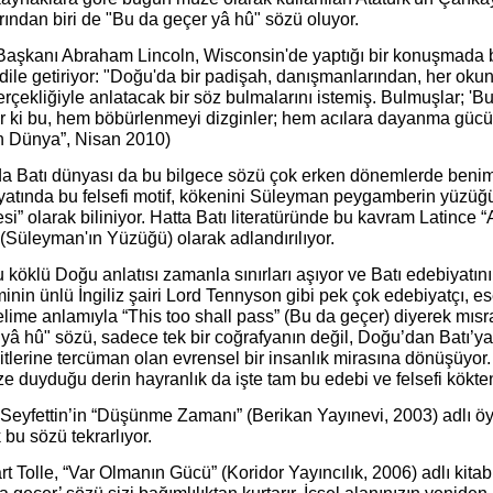
rından biri de "Bu da geçer yâ hû" sözü oluyor.
aşkanı Abraham Lincoln, Wisconsin'de yaptığı bir konuşmada 
 dile getiriyor: "Doğu'da bir padişah, danışmanlarından, her o
rçekliğiyle anlatacak bir söz bulmalarını istemiş. Bulmuşlar; 'Bu
r ki bu, hem böbürlenmeyi dizginler; hem acılara dayanma gücü 
n Dünya”, Nisan 2010)
da Batı dünyası da bu bilgece sözü çok erken dönemlerde benim
yatında bu felsefi motif, kökenini Süleyman peygamberin yüzüğü
si” olarak biliniyor. Hatta Batı literatüründe bu kavram Latince
(Süleyman'ın Yüzüğü) olarak adlandırılıyor.
u köklü Doğu anlatısı zamanla sınırları aşıyor ve Batı edebiyatın
nin ünlü İngiliz şairi Lord Tennyson gibi pek çok edebiyatçı, es
lime anlamıyla “This too shall pass” (Bu da geçer) diyerek mıs
yâ hû" sözü, sadece tek bir coğrafyanın değil, Doğu’dan Batı’ya 
itlerine tercüman olan evrensel bir insanlık mirasına dönüşüyor
e duyduğu derin hayranlık da işte tam bu edebi ve felsefi kökte
Seyfettin’in “Düşünme Zamanı” (Berikan Yayınevi, 2003) adlı ö
 bu sözü tekrarlıyor.
t Tolle, “Var Olmanın Gücü” (Koridor Yayıncılık, 2006) adlı kit