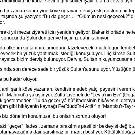
ş mutlulukla ne kadar sevindiğini söyler Şakir'e ama cevap aynı
n bir zaman sonra yine köye uğrayan derviş eski dostunu bir tep
 taşında şu yazıyor: “Bu da geçer…” “Ölümün nesi geçecek?” d
or.
nraki yıl mezar ziyareti için yeniden geliyor. Bakar ki ortada ne
l sonucunda Şakir'den geriye hiçbir iz dahi kalmıyor.
ada ülkenin sultanının, umudunu tazeleyecek, mutluluğun tembel
leyecek bir yüzük yaptırmak istediği konuşuluyor. Hiç kimse Sul
ayınca bizim derviş bulunuyor. Derviş, Sultanın kuyumcusuna b
sında son derece sade bir yüzük Sultan'a sunuluyor. Yüzüğün üz
e bu kadar oluyor.
anlı şanlı köşe yazarları, kendisine edebiyatçı payesini veren k
 II. Mahmut’a yakıştırıyor. Zülfü Liveneli de “Leyla'nın Evi” (Doğ
k göstermeden “Bu da geçer yâ hû” ifadesinin hikâyesini detaylı
ığım gibi hikâyenin kaynağı Ferîdüddîn-i Attâr’ın “Mantıku’t-Tayr - 
 biz dönelim konumuza, bu onların sorunu oluyor!
ki "geçer" ifadesi, zamana bırakılmış pasif bir bekleyişi değil;
 olamayacağına dair sarsılmaz bir inancı besliyor. Kötülük doğas