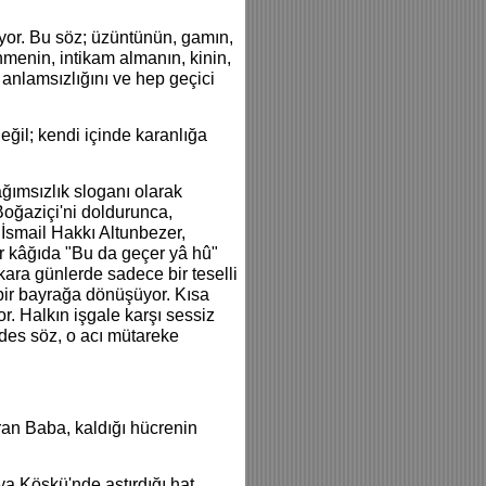
uyor. Bu söz; üzüntünün, gamın,
nmenin, intikam almanın, kinin,
n anlamsızlığını ve hep geçici
değil; kendi içinde karanlığa
ağımsızlık sloganı olarak
Boğaziçi'ni doldurunca,
 İsmail Hakkı Altunbezer,
ir kâğıda "Bu da geçer yâ hû"
kara günlerde sadece bir teselli
i bir bayrağa dönüşüyor. Kısa
or. Halkın işgale karşı sessiz
ddes söz, o acı mütareke
an Baba, kaldığı hücrenin
a Köşkü'nde astırdığı hat