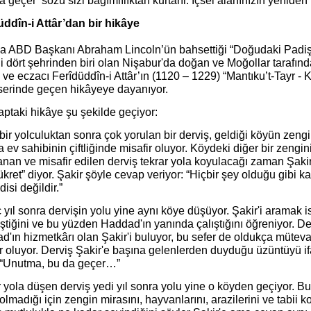
a geçer’ sözü sizi bağımlılıktan kurtarır. İçsel alanınızın yenide
üddîn-i Attâr’dan bir hikâye
a ABD Başkanı Abraham Lincoln’ün bahsettiği “Doğudaki Padiş
 dört şehrinden biri olan Nişabur'da doğan ve Moğollar tarafında
ve eczacı Ferîdüddîn-i Attâr’ın (1120 – 1229) “Mantıku’t-Tayr - K
eserinde geçen hikâyeye dayanıyor.
aptaki hikâye şu şekilde geçiyor:
ir yolculuktan sonra çok yorulan bir derviş, geldiği köyün zengi
 ev sahibinin çiftliğinde misafir oluyor. Köydeki diğer bir zengin
anan ve misafir edilen derviş tekrar yola koyulacağı zaman Şaki
kret” diyor. Şakir şöyle cevap veriyor: “Hiçbir şey olduğu gibi
disi değildir.”
 yıl sonra dervişin yolu yine aynı köye düşüyor. Şakir'i aramak is
eştiğini ve bu yüzden Haddad'ın yanında çalıştığını öğreniyor. Dervi
'ın hizmetkârı olan Şakir'i buluyor, bu sefer de oldukça müteva
r oluyor. Derviş Şakir'e başına gelenlerden duyduğu üzüntüyü i
, “Unutma, bu da geçer…”
 yola düşen derviş yedi yıl sonra yolu yine o köyden geçiyor. B
 olmadığı için zengin mirasını, hayvanlarını, arazilerini ve tabii k