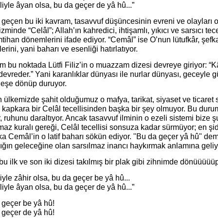
yle âyan olsa, bu da geçer de yâ hû...”
 geçen bu iki kavram, tasavvuf düşüncesinin evreni ve olayları 
izminde “Celâl”; Allah’ın kahredici, ihtişamlı, yıkıcı ve sarsıcı tecel
mtihan dönemlerini ifade ediyor. “Cemâl” ise O’nun lütufkâr, şefkat
ilerini, yani baharı ve esenliği hatırlatıyor.
am bu noktada Lütfi Filiz’in o muazzam dizesi devreye giriyor: “Kâ
devreder.” Yani karanlıklar dünyası ile nurlar dünyası, geceyle gü
leşe dönüp duruyor.
ülkemizde şahit olduğumuz o mafya, tarikat, siyaset ve ticaret
kapkara bir Celâl tecellisinden başka bir şey olmuyor. Bu durum
, ruhunu daraltıyor. Ancak tasavvuf ilminin o ezeli sistemi bize 
maz kuralı gereği, Celâl tecellisi sonsuza kadar sürmüyor; en şid
a Cemâl’in o latif baharı sökün ediyor. "Bu da geçer yâ hû" dem
ığın geleceğine olan sarsılmaz inancı haykırmak anlamına geliy
 bu ilk ve son iki dizesi takılmış bir plak gibi zihnimde dönüüüüü
iyle zâhir olsa, bu da geçer be yâ hû...
yle âyan olsa, bu da geçer de yâ hû...”
 geçer be yâ hû!
 geçer de yâ hû!