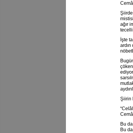
Cemâli
Şiirde
mistis
ağır i
tecell
İşte t
ardın 
nöbet
Bugün 
çöken 
ediyor
sarsıl
mutlak
aydınl
Şiirin
“Celâl
Cemâli
Bu da
Bu da