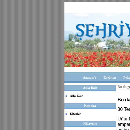
Anasayfa
Edebiyat
Fels
Bu da g
Aşka Dair
Aşka Dair
Bu da
Kitaplar
30 T
Kitaplar
Uğur M
Hikayeler
empery
ve bu 