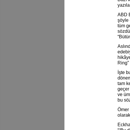
yazıla
ABD B
şöyle
tüm ge
sözdü
“Bütü
Aslın
edebi
hikâye
Ring” 
İşte b
dönemi
tam ke
geçer 
ve üm
bu söz
Ömer 
olarak
Eckhar