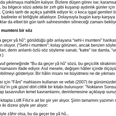
da yıkılmaya mahkûm kalıyor. Bizlere düşen görev ise; karamsa
, bu bilgece sözü adeta bir zırh gibi kuşanıp aydınlık günler i
. Çünkü tarih de açıkça şahitlik ediyor ki; o koca işgal gemileri bi
badireler el birliğiyle atlatılıyor. Dolayısıyla bugün karşı karşıy
ıklar da elbet bir gün tarih sahnesinden silineceği zamanı bekliy
i mumteni bir söz
 geçer yâ hû”; görüldüğü gibi anlayana “sehl-i mumteni” harikası 
 oluyor. (“Sehl-i mumteni”; kolay görünen, ancak benzeri söyle
lan, derin anlamlı özlü söz söyleme sanatı, “katre” ise damla,
r.)
uf geleneğinde “Bu da geçer yâ hû” sözü, bu geçicilik idrakinin
mamasını ifade ediyor. Asıl mesele, değişen hâller içinde ölçü
bilmeyi gösteriyor. Bir hâlin insanı ne büyütmesi ne de yıkması ge
i için “Fâni” mahlasını kullanan ve vefatı (2007) ile günümüzde
Filiz’in çok güzel dört ciltlik bir kitabı bulunuyor: "Noktanın Son
ap tasavvufun temel kavramlarını, derinlemesine açıklayıp sunu
kitapta Lütfi Filiz’e ait bir şiir yer alıyor. Şiirin tamamını yazımı
 iki dizesi şöyle yer alıyor:
iyle zâhir olsa, bu da geçer be yâ hû...