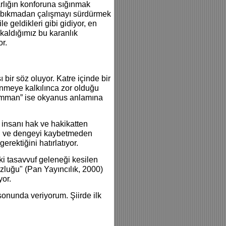
rlığın konforuna sığınmak
çin bıkmadan çalışmayı sürdürmek
le geldikleri gibi gidiyor, en
a kaldığımız bu karanlık
or.
bir söz oluyor. Katre içinde bir
nmeye kalkılınca zor olduğu
 “umman” ise okyanus anlamına
 insanı hak ve hakikatten
yü ve dengeyi kaybetmeden
rektiğini hatırlatıyor.
ki tasavvuf geleneği kesilen
suzluğu" (Pan Yayıncılık, 2000)
yor.
n sonunda veriyorum. Şiirde ilk