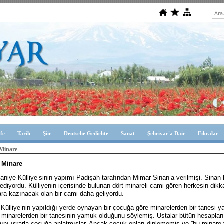
efe
Tarih
Şiir
Deutsche Gedichte
Sanat
Şehriyar'a Dair
Fıkralar
Minare
 Minare
niye Külliye’sinin yapımı Padişah tarafından Mimar Sinan’a verilmişi. Sinan h
diyordu. Külliyenin içerisinde bulunan dört minareli cami gören herkesin dik
ara kazınacak olan bir cami daha geliyordu.
 Külliye’nin yapıldığı yerde oynayan bir çocuğa göre minarelerden bir tanesi
 minarelerden bir tanesinin yamuk olduğunu söylemiş. Ustalar bütün hesaplar
ını ısrarla çocuğa anlatmışlar. Ancak çocuk onları dinlememiş ve ''bu minare y