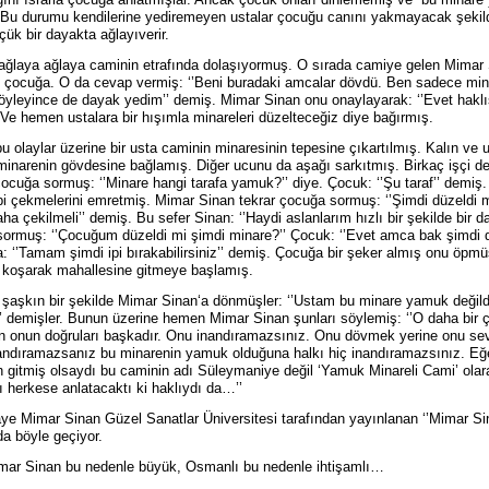
. Bu durumu kendilerine yediremeyen ustalar çocuğu canını yakmayacak şeki
çük bir dayakta ağlayıverir.
ğlaya ağlaya caminin etrafında dolaşıyormuş. O sırada camiye gelen Mimar S
 çocuğa. O da cevap vermiş: ‘’Beni buradaki amcalar dövdü. Ben sadece min
yleyince de dayak yedim’’ demiş. Mimar Sinan onu onaylayarak: ‘’Evet hakl
Ve hemen ustalara bir hışımla minareleri düzelteceğiz diye bağırmış.
u olaylar üzerine bir usta caminin minaresinin tepesine çıkartılmış. Kalın ve uz
inarenin gövdesine bağlamış. Diğer ucunu da aşağı sarkıtmış. Birkaç işçi de
ocuğa sormuş: ‘’Minare hangi tarafa yamuk?’’ diye. Çocuk: ‘’Şu taraf’’ demi
pi çekmelerini emretmiş. Mimar Sinan tekrar çocuğa sormuş: ‘’Şimdi düzeldi 
aha çekilmeli’’ demiş. Bu sefer Sinan: ‘’Haydi aslanlarım hızlı bir şekilde bir 
ormuş: ‘’Çocuğum düzeldi mi şimdi minare?’’ Çocuk: ‘’Evet amca bak şimdi d
a: ‘’Tamam şimdi ipi bırakabilirsiniz’’ demiş. Çocuğa bir şeker almış onu öpm
 koşarak mahallesine gitmeye başlamış.
 şaşkın bir şekilde Mimar Sinan‘a dönmüşler: ‘’Ustam bu minare yamuk değildi
’ demişler. Bunun üzerine hemen Mimar Sinan şunları söylemiş: ‘’O daha bir 
n onun doğruları başkadır. Onu inandıramazsınız. Onu dövmek yerine onu sev
ndıramazsanız bu minarenin yamuk olduğuna halkı hiç inandıramazsınız. Eğe
 gitmiş olsaydı bu caminin adı Süleymaniye değil ‘Yamuk Minareli Cami’ olar
ı herkese anlatacaktı ki haklıydı da…’’
ye Mimar Sinan Güzel Sanatlar Üniversitesi tarafından yayınlanan ‘’Mimar Sina
da böyle geçiyor.
imar Sinan bu nedenle büyük, Osmanlı bu nedenle ihtişamlı…