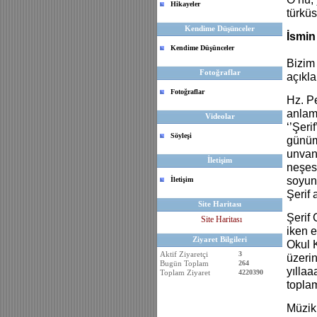
Hikayeler
türkü
Kendime Düşünceler
İsmin
Kendime Düşünceler
Bizim
Fotoğraflar
açıkl
Fotoğraflar
Hz. Pe
anlamı
Videolar
‘’Şeri
Söyleşi
günümü
unvanı
İletişim
neşesi
soyun
İletişim
Şerif 
Site Haritası
Şerif
Site Haritası
iken e
Ziyaret Bilgileri
Okul K
Aktif Ziyaretçi
3
üzeri
Bugün Toplam
264
yılla
Toplam Ziyaret
4220390
toplam
Müzik 