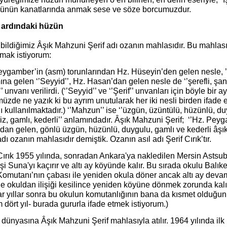
sünün kanatlarında anmak sese ve söze borcumuzdur.
 ardındaki hüzün
 bildiğimiz Âşık Mahzuni Şerif adı ozanın mahlasıdır. Bu mahlas
amak istiyorum:
ygamber’in (asm) torunlarından Hz. Hüseyin’den gelen nesle, ’’
na gelen ‘’Seyyid’’, Hz. Hasan’dan gelen nesle de ‘’şerefli, şan
f’’ unvanı verilirdi. (‘’Seyyid’’ ve ‘’Şerif’’ unvanları için böyle b
zde ne yazık ki bu ayrım unutularak her iki nesli birden ifade e
 kullanılmaktadır.) ‘’Mahzun’’ ise ‘’üzgün, üzüntülü, hüzünlü, du
z, gamlı, kederli’’ anlamındadır. Âşık Mahzuni Şerif; ‘’Hz. Pe
dan gelen, gönlü üzgün, hüzünlü, duygulu, gamlı ve kederli âşık
adı ozanın mahlasıdır demiştik. Ozanın asıl adı Şerif Cırık’tır.
 Cırık 1955 yılında, sonradan Ankara'ya nakledilen Mersin Astsu
şi Suna'yı kaçırır ve altı ay köyünde kalır. Bu sırada okulu Balıkes
omutanı’nın çabası ile yeniden okula döner ancak altı ay devamsı
ne okuldan ilişiği kesilince yeniden köyüne dönmek zorunda kalı
aar yıllar sonra bu okulun komutanlığının bana da kısmet olduğu
 dört yıl- burada gururla ifade etmek istiyorum.)
dünyasına Âşık Mahzuni Şerif mahlasıyla atılır. 1964 yılında ilk 