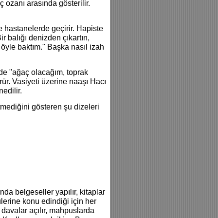
ozanı arasında gösterilir.
e hastanelerde geçirir. Hapiste
r balığı denizden çıkartın,
 öyle baktım." Başka nasıl izah
de "ağaç olacağım, toprak
ür. Vasiyeti üzerine naaşı Hacı
edilir.
mediğini gösteren şu dizeleri
da belgeseller yapılır, kitaplar
ülerine konu edindiği için her
a davalar açılır, mahpuslarda