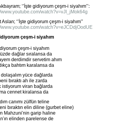
kbayram; ‘’İşte gidiyorum çeşm-i siyahım’’:
://www.youtube.com/watch?v=vJI_jMok64g
Aslan; ‘’İşte gidiyorum çeşm-i siyahım’’
://www.youtube.com/watch?v=eJCDdjOodUE
gidiyorum çeşm-i siyahım
gidiyorum çeşm-i siyahım
zde dağlar sıralansa da
yem derdimdir servetim ahım
dıkça bahtım karalansa da
 dolaşalım yüce dağlarda
eni bıraktı ah ile zarda
 istiyorum viran bağlarda
ma cennet kiralansa da
dım canımı zülfün teline
ni bıraktın elin diline (gurbet eline)
n Mahzuni'nin garip haline
n'ın elinden parelense de