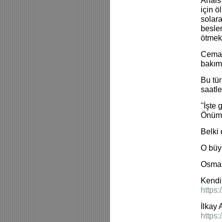
Anais 
için ö
solara
beslen
ötmek
Cemal 
bakım 
Bu tür
saatle
''İşte
Önümü
Belki 
O büy
Osma
Kendi 
https
İlkay 
https