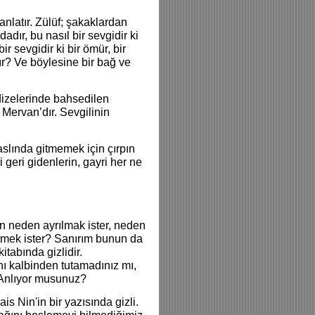
anlatır. Zülüf; şakaklardan
dadır, bu nasıl bir sevgidir ki
r sevgidir ki bir ömür, bir
nır? Ve böylesine bir bağ ve
dizelerinde bahsedilen
i Mervan’dır. Sevgilinin
 aslında gitmemek için çırpın
i geri gidenlerin, gayri her ne
 neden ayrılmak ister, neden
ötmek ister? Sanırım bunun da
tabında gizlidir.
anı kalbinden tutamadınız mı,
! Anlıyor musunuz?
s Nin'in bir yazısında gizli.