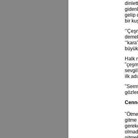
dinlet
gidenl
gelip 
bir ku
‘’Çeşm
demek 
‘‘kara
büyük 
Halk m
"çeşm-
sevgil
ilk ad
"Serma
gözler
Cenne
"Ötmek
gitme 
gerekç
olmadı
gitme