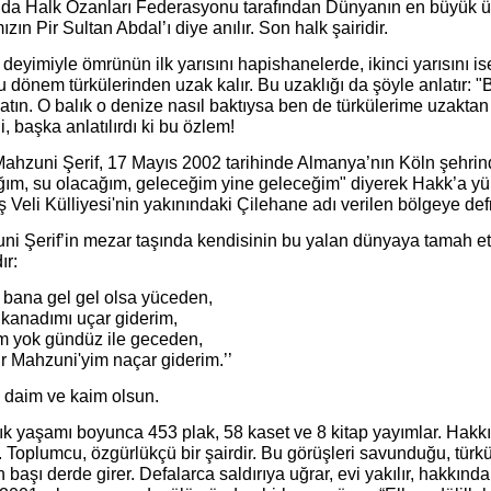
nda Halk Ozanları Federasyonu tarafından Dünyanın en büyük üç 
zın Pir Sultan Abdal’ı diye anılır. Son halk şairidir.
deyimiyle ömrünün ilk yarısını hapishanelerde, ikinci yarısını is
 dönem türkülerinden uzak kalır. Bu uzaklığı da şöyle anlatır: "Bi
tın. O balık o denize nasıl baktıysa ben de türkülerime uzaktan
di, başka anlatılırdı ki bu özlem!
Mahzuni Şerif, 17 Mayıs 2002 tarihinde Almanya’nın Köln şehrin
ğım, su olacağım, geleceğim yine geleceğim" diyerek Hakk’a yür
 Veli Külliyesi'nin yakınındaki Çilehane adı verilen bölgeye defn
ni Şerif’in mezar taşında kendisinin bu yalan dünyaya tamah et
ır:
r bana gel gel olsa yüceden,
 kanadımı uçar giderim,
im yok gündüz ile geceden,
r Mahzuni'yim naçar giderim.’’
i daim ve kaim olsun.
lık yaşamı boyunca 453 plak, 58 kaset ve 8 kitap yayımlar. Hakkın
r. Toplumcu, özgürlükçü bir şairdir. Bu görüşleri savunduğu, türk
başı derde girer. Defalarca saldırıya uğrar, evi yakılır, hakkınd