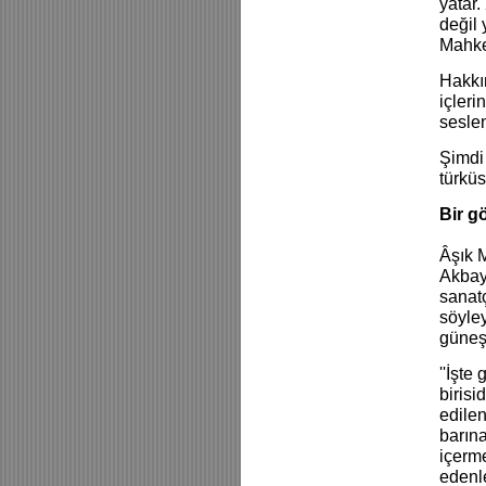
yatar
değil 
Mahkem
Hakkın
içleri
seslen
Şimdi 
türkü
Bir g
Âşık M
Akbay
sanatç
söyle
güneş 
''İşte
birisi
edile
barına
içerme
edenle