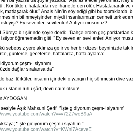
Nin bir yazısında şöyle yazardı: "Aşk asla eceliyle ölmez. Kay
lür. Körlükten, hatalardan ve ihanetlerden ölür. Hastalanarak ve 
k, matlaşarak ölür." Anais Nin’in söylediği gibi bu topraklarda, bu
mesinin bilinmeyişinden miydi insanlarımızın cenneti terk eder
 isteyişi? Ey sevenler, sevilenler! Anlıyor musunuz?
Süreya bir şiirinde şöyle derdi: ‘’Bahçelerden geç parklardan k
istiyor öğrenemedin gitti.’’ Ey sevenler, sevilenler! Anlıyor mu
kü sebepsiz yere aklınıza gelir ve her bir dizesi beyninizde takı
rce, günlerce, gecelerce, haftalarca, hatta aylarca:
 gidiyorum çeşm-i siyahım
zde dağlar sıralansa da''
de bazı türküler, insanın içindeki o yangın hiç sönmesin diye yazı
ük ustanın ruhu şâd, devri daim olsun!
n AYDOĞAN
sesiyle Âşık Mahsuni Şerif: ‘’İşte gidiyorum çeşm-i siyahım’’
://www.youtube.com/watch?v=v72Z7weB9aA
Akkaya; ‘’İşte gidiyorum çeşm-i siyahım’’:
://www.youtube.com/watch?v=KWni7AceveE