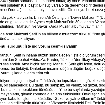
. 2001 yılının sonunda, ölümünden birkaç ay önce “Elhamdülillah
yedi sülalem Kızılbaştır. Bir suç varsa o da dedemdedir!” dediği 
esi’nde ağır ceza talebiyle dava edilir. Ölmeseydi belki ceza y
da çok kitap yazılır. En son Ali Öztunç’un ''Devr-i Mahzuni’'' (D
nde en güzel olanıdır. Ayrıca Âşık Mahzuni’nin 30 eserinin 32 sa
dirildiği, “Mahzuni’ye Saygı'' (Arda Müzik) albümü yayımlanır.
de Âşık Mahzuni Şerif’in en bilinen o muazzam türküsü ‘’İşte gi
sünü anlatmak istiyorum.
önül sürgünü: İşte gidiyorum çeşm-i siyahım
ahzuni Şerif'in insana hüzün şırınga eden ‘’İşte gidiyorum çeşm
ram’dan Sabahat Akkiraz’a, Kardeş Türküler’den İlkay Akkaya’
ı seslendirir. Ama hiçbir sanatçı Mahzuni Şerif gibi içten, dolu 
yemez bu türküyü. Dinlerken insanın düğüm düğüm boğazı düğüm
vurmuş kar gibi erim erim erir.
 gidiyorum çeşm-i siyahım'' türküsü; bu toprakların en güzel eser
dir, bir şaheseridir. Bu garip, bu sahipsiz, bu yalnız, bu güzel, do
n bu mahzun toprakların türküsüdür. Yine bu sayfalarda yazdığım
mayanların, gitmek zorunda olanların türküsüdür. Ötekileştirilenl
yen kabullenişlerin türküsüdür. ‘’Güzel ve yalnız ülkemin’’ türkü
rin, terkedilenlerin türküsüdür. Vizontele filmindeki Deli Emin