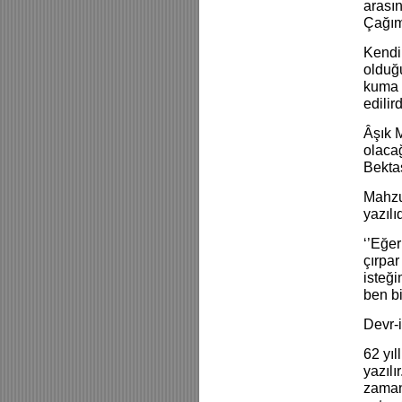
arası
Çağımı
Kendi 
olduğu
kuma a
edilir
Âşık 
olaca
Bektaş
Mahzu
yazılıd
‘’Eğe
çırpar
isteğ
ben bi
Devr-
62 yıl
yazılı
zaman 