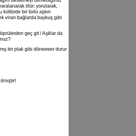
nağını beslemeyi bilmediğimiz
yaralanarak ölür; yorularak,
 kültürde bir türlü aşkın
ek viran bağlarda baykuş gibi
öprülerden geç git / Aşklar da
sunuz?
lmış bir plak gibi döneeeer durur
lmıştır!