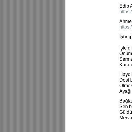
Edip A
https
Ahmet 
https
İşte 
İşte 
Önümü
Serma
Karar
Haydi
Dost b
Ötmek
Ayağı
Bağla
Sen be
Güldü
Merva