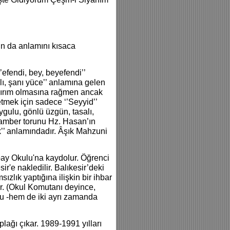
ın da anlamını kısaca
efendi, bey, beyefendi’’
lı, şanı yüce’’ anlamına gelen
ir ayırım olmasına rağmen ancak
tmek için sadece ‘’Seyyid’’
ygulu, gönlü üzgün, tasalı,
ygamber torunu Hz. Hasan’ın
’’ anlamındadır. Âşık Mahzuni
bay Okulu'na kaydolur. Öğrenci
ir'e nakledilir. Balıkesir’deki
zlık yaptığına ilişkin bir ihbar
r. (Okul Komutanı deyince,
nu -hem de iki ayrı zamanda
plağı çıkar. 1989-1991 yılları