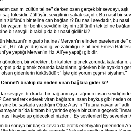
adım canımı zülfün teline’’ derken ozan gerçek bir sevdayı, aşkı 
 saç lülesidir. Zülfüyâr; sevgilinin şakak saçıdır. Bu nasıl bir sev
nin zülfünün bir teline can bağlanır? Bu nasıl sevdadır, bu nasıl bi
 bir yaşam, bir benlik sevdiğin kişinin zülfünün tek teline bağla
ine bir sevgili bırakılıp da bir nasıl gidilir ki?
ün Mahzuni'nin garip haline / Mervan'ın elinden parelense de’’ 
an’’, Hz. Ali’ye düşmanlığı ve zalimliği ile bilinen Emevi Halifes
i'ye yaptığı Mervan'ın Hz. Ali'ye yaptığı gibidir.
ir gönülden, bir yürekten, bir kalpten gitmek zorunda kalanların,
 çırpınıp da gitmek zorunda kalanların, giderken bile ayakları ger
 olsun gidenlerin türküsüdür; ‘’İşte gidiyorum çeşm-i siyahım.’’
 Cennet'i bırakıp da neden viran bağlara gider ki?
dar sevgiye, bu kadar bir bağlanmaya rağmen insan sevdiğinden
r? Cenneti terk ederek viran bağlarda insan baykuş gibi neden 
 yine bu sayfada yazdığım Oğuz Atay'ın ''Tutunamayanlar'' adlı ki
namayanlar''da kitabın bir yerinde şöyle bir cümle geçerdi: "İns
, nasıl kaybolup gidecek elinizden." Ey sevilenler! Ey sevenler
m bu soruya bir başka cevap da erotik edebiyatın pirlerinden Anai