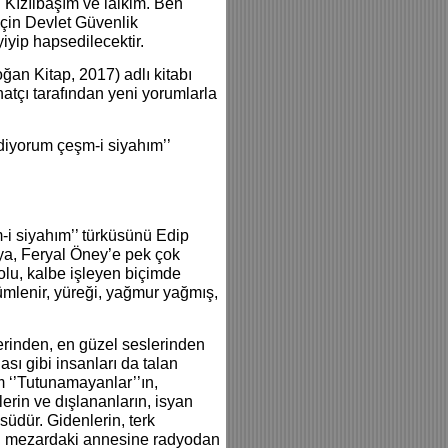
 Kızılbaşım ve laikim. Ben
için Devlet Güvenlik
iyip hapsedilecektir.
oğan Kitap, 2017) adlı kitabı
natçı tarafından yeni yorumlarla
diyorum çeşm-i siyahım’’
-i siyahım’’ türküsünü Edip
ya, Feryal Öney’e pek çok
dolu, kalbe işleyen biçimde
lenir, yüreği, yağmur yağmış,
lerinden, en güzel seslerinden
ğası gibi insanları da talan
 ‘’Tutunamayanlar’’ın,
erin ve dışlananların, isyan
südür. Gidenlerin, terk
’in mezardaki annesine radyodan