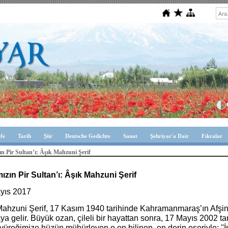
efe
Tarih
Şiir
Deutsche Gedichte
Sanat
Şehriyar'a Dair
Fıkralar
n Pir Sultan’ı: Âşık Mahzuni Şerif
ızın Pir Sultan’ı: Âşık Mahzuni Şerif
yıs 2017
Mahzuni Şerif, 17 Kasım 1940 tarihinde Kahramanmaraş’ın Afşin
a gelir. Büyük ozan, çileli bir hayattan sonra, 17 Mayıs 2002 t
yüreğimize hüzün mühürleyen o en bilinen, en derin eseriyle; ''