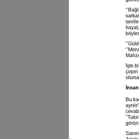
‘’Bağl
sarkan
sevile
hayat,
böyles
‘’Güld
‘’Merv
Mahzun
İşte b
çırpın
olursa
İnsan
Bu ka
ayrılı
cevabı
''Tutu
görün
Sanırı