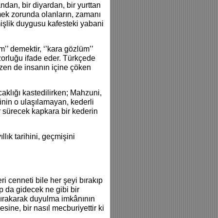
ândan, bir diyardan, bir yurttan
itmek zorunda olanların, zamanı
mişlik duygusu kafesteki yabani
m’’ demektir, ‘’kara gözlüm’’
 zorluğu ifade eder. Türkçede
azen de insanın içine çöken
caklığı kastedilirken; Mahzuni,
inin o ulaşılamayan, kederli
ür sürecek kapkara bir kederin
ık tarihini, geçmişini
i cenneti bile her şeyi bırakıp
ıp da gidecek ne gibi bir
 bırakarak duyulma imkânının
ine, bir nasıl mecburiyettir ki