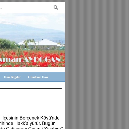
Dini Bilgiler
Gündeme Dair
 ilçesinin Berçenek Köyü'nde
arihinde Hakk'a yürür. Bugün
İşte Gidiyorum Çeşm-i Siyahım’’