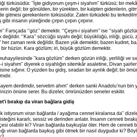
tiği türküsüdür. ''İşte gidiyorum çeşm-i siyahım'' türküsü; bir mek
erin değil; bir gönülden, bir yürekten, bir kalpten gidenlerin, g
de gitmesi gerekenlerin türküsüdür. Zaten türküdeki bu terkedil
ş gibi insanın yüreğinde çırpın çırpın çırpınır.
’’ Farsçada ‘’göz’’ demektir. ‘’Çeşm-i siyahım’’ ise ‘’siyah gözlü
değildir. ‘’Kara’’ sözcüğü siyahı değil; büyüklüğü, iriliği, gücü,
’’ her zaman renk değildir. Bazen yük demektir, bazen kudret, b
bir hüzün. Kara gözlüm; iri, büyük gözlüm demektir.
uhayyilesinde "kara gözlüm" derken gözün iriliği, yerliliği ve sı
i siyahım" diyerek o siyahlığın sitemkâr asaletine, Divan şairler
isine sığınır. O yüzden bu gidiş, sıradan bir ayrılık değil; bir öm
ımıdır.
yem derdimdir, servetim ahım" derken sanki Anadolu’nun bin yıll
inizin önüne serer. Bu dizeler, ömrünüzden seneler eskitir.
t'i bırakıp da viran bağlara gidiş
 istiyorum viran bağlarda / ayağıma cennet kiralansa da" dizeler
isteğini kararlı, sessiz ve derinden anlatır. İnsanın cenneti bırak
esi olabilir ki? Viran bağlarda baykuşlar öter. Hem de cenneti
ğı viran bağlarda baykuş gibi ötmek bir nasıl duygudur ki? Böyles
k?