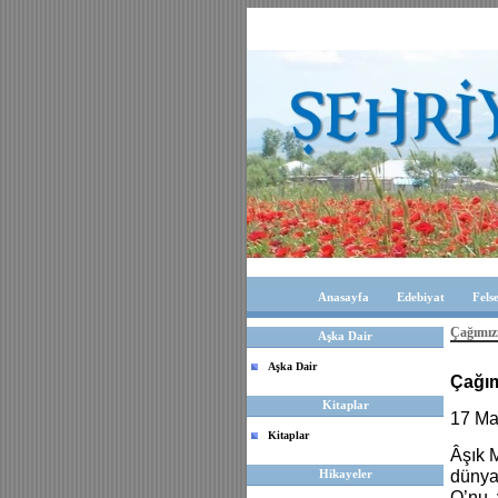
Anasayfa
Edebiyat
Fels
Çağımızı
Aşka Dair
Aşka Dair
Çağım
Kitaplar
17 Ma
Kitaplar
Âşık 
Hikayeler
dünyay
O’nu, 