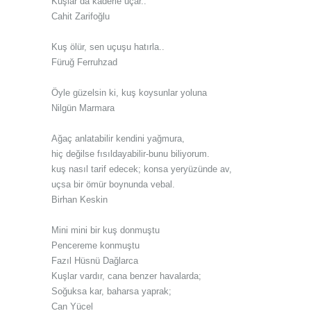
Kuşlar da kaderle uçar..
Cahit Zarifoğlu
Kuş ölür, sen uçuşu hatırla..
Füruğ Ferruhzad
Öyle güzelsin ki, kuş koysunlar yoluna
Nilgün Marmara
Ağaç anlatabilir kendini yağmura,
hiç değilse fısıldayabilir-bunu biliyorum.
kuş nasıl tarif edecek; konsa yeryüzünde av,
uçsa bir ömür boynunda vebal.
Birhan Keskin
Mini mini bir kuş donmuştu
Pencereme konmuştu
Fazıl Hüsnü Dağlarca
Kuşlar vardır, cana benzer havalarda;
Soğuksa kar, baharsa yaprak;
Can Yücel