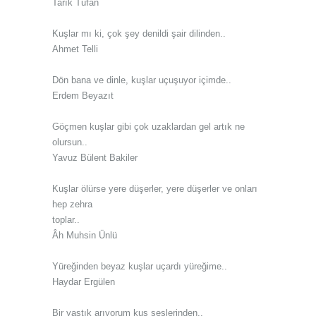
Tarık Tufan
Kuşlar mı ki, çok şey denildi şair dilinden..
Ahmet Telli
Dön bana ve dinle, kuşlar uçuşuyor içimde..
Erdem Beyazıt
Göçmen kuşlar gibi çok uzaklardan gel artık ne
olursun..
Yavuz Bülent Bakiler
Kuşlar ölürse yere düşerler, yere düşerler ve onları
hep zehra
toplar..
Âh Muhsin Ünlü
Yüreğinden beyaz kuşlar uçardı yüreğime..
Haydar Ergülen
Bir yastık arıyorum kuş seslerinden..