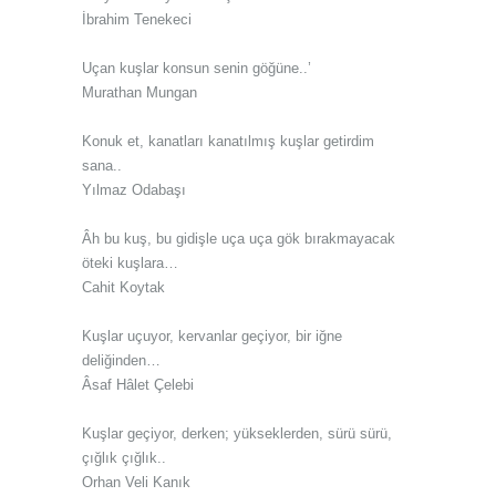
İbrahim Tenekeci
Uçan kuşlar konsun senin göğüne..’
Murathan Mungan
Konuk et, kanatları kanatılmış kuşlar getirdim
sana..
Yılmaz Odabaşı
Âh bu kuş, bu gidişle uça uça gök bırakmayacak
öteki kuşlara…
Cahit Koytak
Kuşlar uçuyor, kervanlar geçiyor, bir iğne
deliğinden…
Âsaf Hâlet Çelebi
Kuşlar geçiyor, derken; yükseklerden, sürü sürü,
çığlık çığlık..
Orhan Veli Kanık