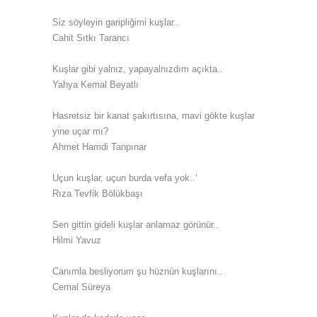
Siz söyleyin garipliğimi kuşlar..
Cahit Sıtkı Tarancı
Kuşlar gibi yalnız, yapayalnızdım açıkta..
Yahya Kemal Beyatlı
Hasretsiz bir kanat şakırtısına, mavi gökte kuşlar
yine uçar mı?
Ahmet Hamdi Tanpınar
Uçun kuşlar, uçun burda vefa yok..’
Rıza Tevfik Bölükbaşı
Sen gittin gideli kuşlar anlamaz görünür..
Hilmi Yavuz
Canımla besliyorum şu hüznün kuşlarını..
Cemal Süreya