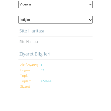
Site Haritası
Site Haritası
Ziyaret Bilgileri
Aktif Ziyaretçi
6
Bugün
638
Toplam
Toplam
4220764
Ziyaret
Bu site içinde yayınlanan bütün yazıların hakları saklıdır.
Tamamen, kısmen veya değiştirilerek dahi olsa, izinsiz ve kaynak
gösterilmeden hiçbir yazılı ve dijital medyada yayınlanmaz,