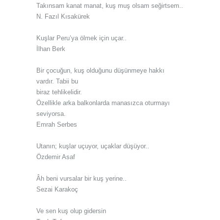
Takınsam kanat manat, kuş muş olsam seğirtsem..
N. Fazıl Kısakürek
Kuşlar Peru’ya ölmek için uçar..
İlhan Berk
Bir çocuğun, kuş olduğunu düşünmeye hakkı
vardır. Tabii bu
biraz tehlikelidir.
Özellikle arka balkonlarda manasızca oturmayı
seviyorsa.
Emrah Serbes
Utanın; kuşlar uçuyor, uçaklar düşüyor..
Özdemir Asaf
Âh beni vursalar bir kuş yerine..
Sezai Karakoç
Ve sen kuş olup gidersin