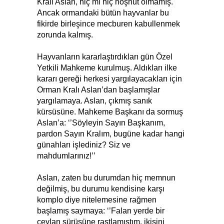
Kralı Aslan, hiç mi hiç hoşnut olmamış.
Ancak ormandaki bütün hayvanlar bu
fikirde birleşince mecburen kabullenmek
zorunda kalmış.
Hayvanların kararlaştırdıkları gün Özel
Yetkili Mahkeme kurulmuş. Aldıkları ilke
kararı gereği herkesi yargılayacakları için
Orman Kralı Aslan’dan başlamışlar
yargılamaya. Aslan, çıkmış sanık
kürsüsüne. Mahkeme Başkanı da sormuş
Aslan’a: ‘’Söyleyin Sayın Başkanım,
pardon Sayın Kralım, bugüne kadar hangi
günahları işlediniz? Siz ve
mahdumlarınız!’’
Aslan, zaten bu durumdan hiç memnun
değilmiş, bu durumu kendisine karşı
komplo diye nitelemesine rağmen
başlamış saymaya: ‘’Falan yerde bir
ceylan sürüsüne rastlamıştım, ikisini