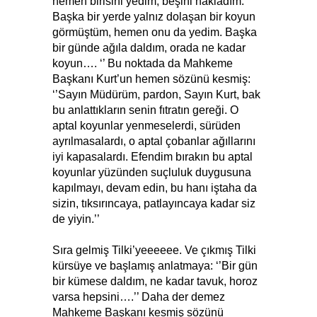
hemen birisini yedim, beşini hakladım.
Başka bir yerde yalnız dolaşan bir koyun
görmüştüm, hemen onu da yedim. Başka
bir günde ağıla daldım, orada ne kadar
koyun…. ‘’ Bu noktada da Mahkeme
Başkanı Kurt’un hemen sözünü kesmiş:
‘’Sayın Müdürüm, pardon, Sayın Kurt, bak
bu anlattıkların senin fıtratın gereği. O
aptal koyunlar yenmeselerdi, sürüden
ayrılmasalardı, o aptal çobanlar ağıllarını
iyi kapasalardı. Efendim bırakın bu aptal
koyunlar yüzünden suçluluk duygusuna
kapılmayı, devam edin, bu hanı iştaha da
sizin, tıksırıncaya, patlayıncaya kadar siz
de yiyin.’’
Sıra gelmiş Tilki’yeeeeee. Ve çıkmış Tilki
kürsüye ve başlamış anlatmaya: ‘’Bir gün
bir kümese daldım, ne kadar tavuk, horoz
varsa hepsini….’’ Daha der demez
Mahkeme Başkanı kesmiş sözünü