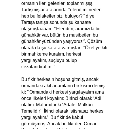
ormanın ileri gelenleri toplanmıışşş.
Tartışmışlar aralarında ‘’efendim, neden
hep bu felaketler bizi buluyor?’’ diye.
Tartışa tartışa sonunda şu kanaate
ulaşmışlaaaarr: ‘’Efendim, aramızda bir
günahkâr var, bütün bu musibetleri bu
günahkâr yüzünden yaşıyoruz‘’. Çözüm
olarak da şu karara varmışlar: ‘’Özel yetkili
bir mahkeme kuralım, herkesi
yargılayalım, suçluyu bulup
cezalandıralım.’’
Bu fikir herkesin hoşuna gitmiş, ancak
ormandaki akil adamların bir kısmı demiş
ki: ‘’Ormandaki herkesi yargılayalım ama
önce ilkeleri koyalım: Birinci olarak ‘Adil’
olalım. Malumdur ki ‘Adalet Mülkün
Temelidir’. İkinci olarak istisnasız herkesi
yargılayalım.’’ Bu fikir de kabul
görmüşmüş. Ancak bu fikirden Orman