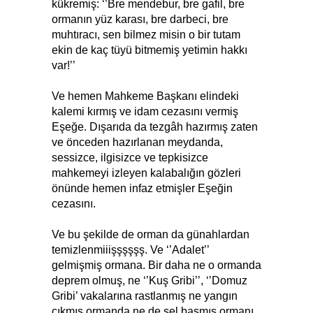
kükremiş: ‘’Bre mendebur, bre gafil, bre
ormanın yüz karası, bre darbeci, bre
muhtıracı, sen bilmez misin o bir tutam
ekin de kaç tüyü bitmemiş yetimin hakkı
var!’’
Ve hemen Mahkeme Başkanı elindeki
kalemi kırmış ve idam cezasını vermiş
Eşeğe. Dışarıda da tezgâh hazırmış zaten
ve önceden hazırlanan meydanda,
sessizce, ilgisizce ve tepkisizce
mahkemeyi izleyen kalabalığın gözleri
önünde hemen infaz etmişler Eşeğin
cezasını.
Ve bu şekilde de orman da günahlardan
temizlenmiiişşşşşş. Ve ‘’Adalet’’
gelmişmiş ormana. Bir daha ne o ormanda
deprem olmuş, ne ‘’Kuş Gribi’’, ‘’Domuz
Gribi’ vakalarına rastlanmış ne yangın
çıkmış ormanda ne de sel basmış ormanı.