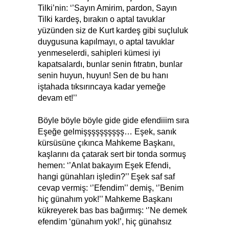
Tilki’nin: ‘’Sayın Amirim, pardon, Sayın
Tilki kardeş, bırakın o aptal tavuklar
yüzünden siz de Kurt kardeş gibi suçluluk
duygusuna kapılmayı, o aptal tavuklar
yenmeselerdi, sahipleri kümesi iyi
kapatsalardı, bunlar senin fıtratın, bunlar
senin huyun, huyun! Sen de bu hanı
iştahada tıksırıncaya kadar yemeğe
devam et!’’
Böyle böyle böyle gide gide efendiiim sıra
Eşeğe gelmişşşşşşşşşş… Eşek, sanık
kürsüsüne çıkınca Mahkeme Başkanı,
kaşlarını da çatarak sert bir tonda sormuş
hemen: ‘’Anlat bakayım Eşek Efendi,
hangi günahları işledin?’’ Eşek saf saf
cevap vermiş: ‘’Efendim’’ demiş, ‘’Benim
hiç günahım yok!’’ Mahkeme Başkanı
kükreyerek bas bas bağırmış: ‘’Ne demek
efendim ‘günahım yok!’, hiç günahsız