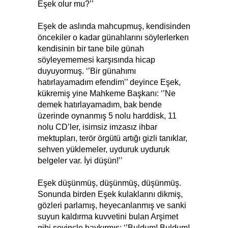
Eşek olur mu?’’
Eşek de aslında mahcupmuş, kendisinden
öncekiler o kadar günahlarını söylerlerken
kendisinin bir tane bile günah
söyleyememesi karşısında hicap
duyuyormuş. ‘’Bir günahımı
hatırlayamadım efendim’’ deyince Eşek,
kükremiş yine Mahkeme Başkanı: ‘’Ne
demek hatırlayamadım, bak bende
üzerinde oynanmış 5 nolu harddisk, 11
nolu CD’ler, isimsiz imzasız ihbar
mektupları, terör örgütü artığı gizli tanıklar,
sehven yüklemeler, uyduruk uyduruk
belgeler var. İyi düşün!’’
Eşek düşünmüş, düşünmüş, düşünmüş.
Sonunda birden Eşek kulaklarını dikmiş,
gözleri parlamış, heyecanlanmış ve sanki
suyun kaldırma kuvvetini bulan Arşimet
gibi sevinçle haykırmış: ‘’Buldum! Buldum!