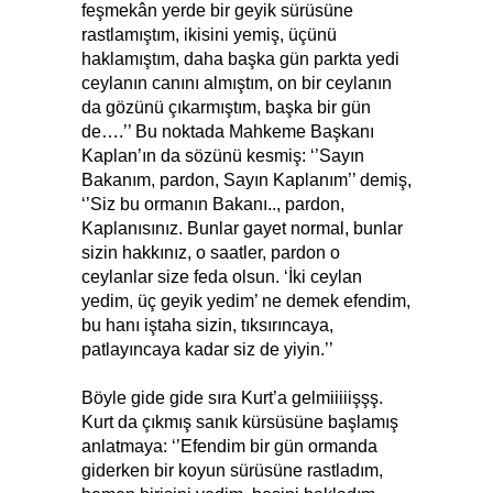
feşmekân yerde bir geyik sürüsüne
rastlamıştım, ikisini yemiş, üçünü
haklamıştım, daha başka gün parkta yedi
ceylanın canını almıştım, on bir ceylanın
da gözünü çıkarmıştım, başka bir gün
de….’’ Bu noktada Mahkeme Başkanı
Kaplan’ın da sözünü kesmiş: ‘’Sayın
Bakanım, pardon, Sayın Kaplanım’’ demiş,
‘’Siz bu ormanın Bakanı.., pardon,
Kaplanısınız. Bunlar gayet normal, bunlar
sizin hakkınız, o saatler, pardon o
ceylanlar size feda olsun. ‘İki ceylan
yedim, üç geyik yedim’ ne demek efendim,
bu hanı iştaha sizin, tıksırıncaya,
patlayıncaya kadar siz de yiyin.’’
Böyle gide gide sıra Kurt’a gelmiiiiişşş.
Kurt da çıkmış sanık kürsüsüne başlamış
anlatmaya: ‘’Efendim bir gün ormanda
giderken bir koyun sürüsüne rastladım,