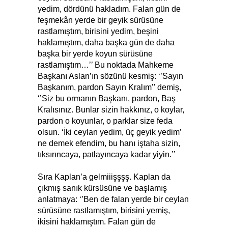
yedim, dördünü hakladım. Falan gün de
feşmekân yerde bir geyik sürüsüne
rastlamıştım, birisini yedim, beşini
haklamıştım, daha başka gün de daha
başka bir yerde koyun sürüsüne
rastlamıştım…’’ Bu noktada Mahkeme
Başkanı Aslan’ın sözünü kesmiş: ‘’Sayın
Başkanım, pardon Sayın Kralım’’ demiş,
‘’Siz bu ormanın Başkanı, pardon, Baş
Kralısınız. Bunlar sizin hakkınız, o koylar,
pardon o koyunlar, o parklar size feda
olsun. ‘İki ceylan yedim, üç geyik yedim’
ne demek efendim, bu hanı iştaha sizin,
tıksırıncaya, patlayıncaya kadar yiyin.’’
Sıra Kaplan’a gelmiiişşşş. Kaplan da
çıkmış sanık kürsüsüne ve başlamış
anlatmaya: ‘’Ben de falan yerde bir ceylan
sürüsüne rastlamıştım, birisini yemiş,
ikisini haklamıştım. Falan gün de