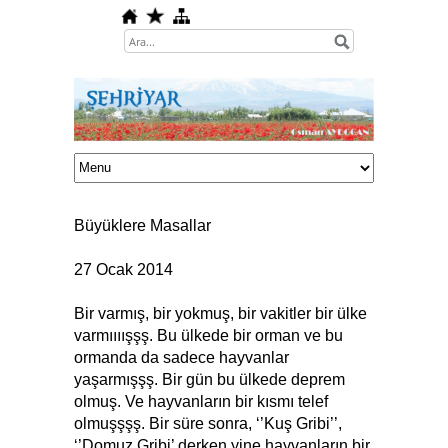
Büyüklere Masallar
27 Ocak 2014
Bir varmış, bir yokmuş, bir vakitler bir ülke
varmıııışşş. Bu ülkede bir orman ve bu
ormanda da sadece hayvanlar
yaşarmışşş. Bir gün bu ülkede deprem
olmuş. Ve hayvanların bir kısmı telef
olmuşşşş. Bir süre sonra, ‘’Kuş Gribi’’,
‘’Domuz Gribi’ derken yine hayvanların bir