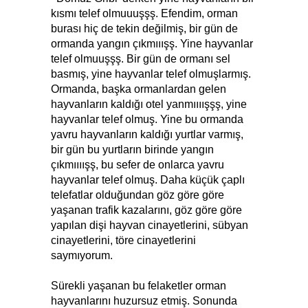
kısmı telef olmuuuşşş. Efendim, orman
burası hiç de tekin değilmiş, bir gün de
ormanda yangın çıkmııışş. Yine hayvanlar
telef olmuuşşş. Bir gün de ormanı sel
basmış, yine hayvanlar telef olmuşlarmış.
Ormanda, başka ormanlardan gelen
hayvanların kaldığı otel yanmıııışşş, yine
hayvanlar telef olmuş. Yine bu ormanda
yavru hayvanların kaldığı yurtlar varmış,
bir gün bu yurtların birinde yangın
çıkmıııışş, bu sefer de onlarca yavru
hayvanlar telef olmuş. Daha küçük çaplı
telefatlar olduğundan göz göre göre
yaşanan trafik kazalarını, göz göre göre
yapılan dişi hayvan cinayetlerini, sübyan
cinayetlerini, töre cinayetlerini
saymıyorum.
Sürekli yaşanan bu felaketler orman
hayvanlarını huzursuz etmiş. Sonunda