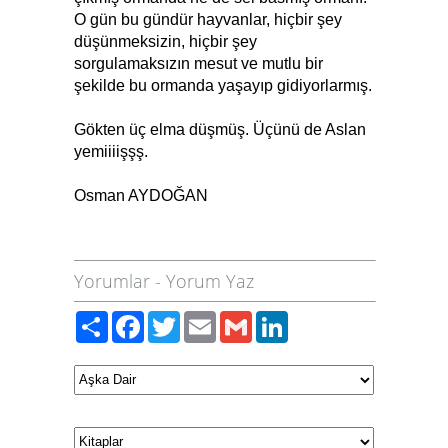
O gün bu gündür hayvanlar, hiçbir şey
düşünmeksizin, hiçbir şey
sorgulamaksızın mesut ve mutlu bir
şekilde bu ormanda yaşayıp gidiyorlarmış.
Gökten üç elma düşmüş. Üçünü de Aslan
yemiiiişşş.
Osman AYDOĞAN
Yorumlar
-
Yorum Yaz
Paylaş
Facebook
Twitter
Email
Gmail
LinkedIn