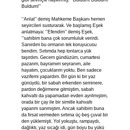
Buldum!’’
‘’Anlat’’ demiş Mahkeme Başkanı hemen
seyircileri susturarak. Ve başlamış Eşek
anlatmaya: ‘’Efendim’’ demiş Eşek,
’’sahibim bana çok sorumluluk verirdi.
Sanırdım bu ormanın tek koruyucusu
bendim. Sırtımda hep tonlarca yük
taşırdım. Gecem gündüzüm, cumartesi
pazarım, bayramım seyranım, aile
hayatım, çocuklarım yoktu. Ben sadece
vazifemi yapardım. Bir gün ki bir yaz
günüydü, bir sabah erkenden seminere,
pardon değirmene gitmiştim, sabah
kahvaltı da yapamadan evden ayrılmıştım,
orada bir çay ile bir simitle kahvaltı
yaparım sanmıştım. Ancak sahibim buna
da fırsat vermeden sırtıma üç-beş çuval bir
den yüklemişti. Yol yokuştu, rampaydı,
dağlıktı, yaz sıcağı idi, gün boyu bu yükü