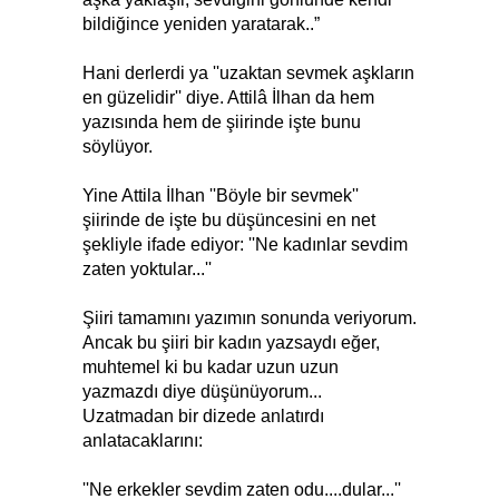
bildiğince yeniden yaratarak..”
Hani derlerdi ya ''uzaktan sevmek aşkların
en güzelidir'' diye. Attilâ İlhan da hem
yazısında hem de şiirinde işte bunu
söylüyor.
Yine Attila İlhan ''Böyle bir sevmek''
şiirinde de işte bu düşüncesini en net
şekliyle ifade ediyor: ''Ne kadınlar sevdim
zaten yoktular...''
Şiiri tamamını yazımın sonunda veriyorum.
Ancak bu şiiri bir kadın yazsaydı eğer,
muhtemel ki bu kadar uzun uzun
yazmazdı diye düşünüyorum...
Uzatmadan bir dizede anlatırdı
anlatacaklarını:
''Ne erkekler sevdim zaten odu....dular...''