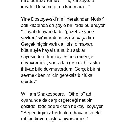
mı oldunuz? Kime?'' ''Hiç kimseye. Bir
ideale. Düşüme giren kadınlara…"
Yine Dostoyevski’nin ‘’Yeraltından Notlar’’
adlı kitabında da şöyle bir ifade bulunuyor:
‘’Hayal dünyamda bu ‘güzel ve yüce
şeylere’ sığınarak ne aşklar yaşadım.
Gerçek hiçbir varlıkla ilgisi olmayan,
bütünüyle hayal ürünü bu aşklar
sayesinde ruhum öylesine cömertçe
doyuyordu ki, sonradan gerçek bir aşka
ihtiyaç bile duymuyordum. Gerçek birini
sevmek benim için gereksiz bir lüks
olurdu.’’
William Shakespeare, ‘’Othello’’ adlı
oyununda da çarpıcı gerçeği net bir
şekilde ifade ederek son noktayı koyuyor:
‘’Beğendiğimiz bedenlere hayalinizdeki
ruhları koyup, aşk sanıyorsunuz!’’