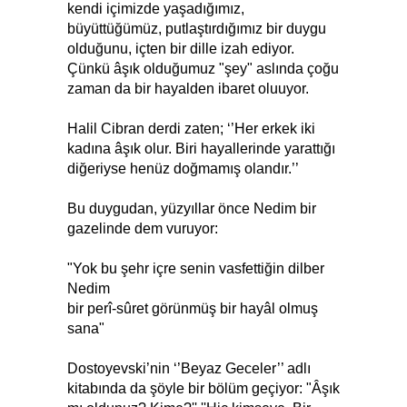
kendi içimizde yaşadığımız,
büyüttüğümüz, putlaştırdığımız bir duygu
olduğunu, içten bir dille izah ediyor.
Çünkü âşık olduğumuz "şey" aslında çoğu
zaman da bir hayalden ibaret oluuyor.
Halil Cibran derdi zaten; ‘’Her erkek iki
kadına âşık olur. Biri hayallerinde yarattığı
diğeriyse henüz doğmamış olandır.’’
Bu duygudan, yüzyıllar önce Nedim bir
gazelinde dem vuruyor:
"Yok bu şehr içre senin vasfettiğin dilber
Nedim
bir perî-sûret görünmüş bir hayâl olmuş
sana"
Dostoyevski’nin ‘’Beyaz Geceler’’ adlı
kitabında da şöyle bir bölüm geçiyor: "Âşık