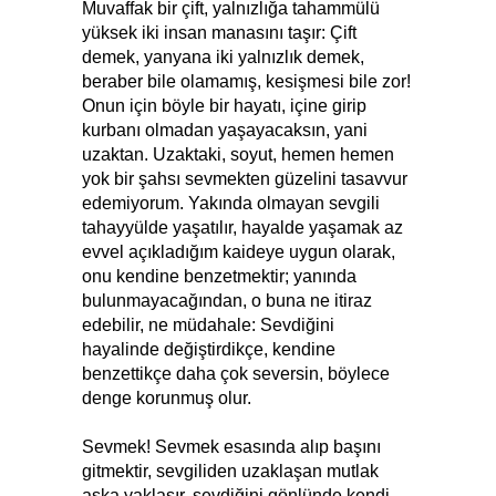
Muvaffak bir çift, yalnızlığa tahammülü
yüksek iki insan manasını taşır: Çift
demek, yanyana iki yalnızlık demek,
beraber bile olamamış, kesişmesi bile zor!
Onun için böyle bir hayatı, içine girip
kurbanı olmadan yaşayacaksın, yani
uzaktan. Uzaktaki, soyut, hemen hemen
yok bir şahsı sevmekten güzelini tasavvur
edemiyorum. Yakında olmayan sevgili
tahayyülde yaşatılır, hayalde yaşamak az
evvel açıkladığım kaideye uygun olarak,
onu kendine benzetmektir; yanında
bulunmayacağından, o buna ne itiraz
edebilir, ne müdahale: Sevdiğini
hayalinde değiştirdikçe, kendine
benzettikçe daha çok seversin, böylece
denge korunmuş olur.
Sevmek! Sevmek esasında alıp başını
gitmektir, sevgiliden uzaklaşan mutlak
aşka yaklaşır, sevdiğini gönlünde kendi